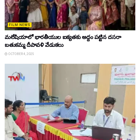
FILM NEWS
మలేషియాలో భారతీయుల ఐక్యతకు అద్దం పట్టిన దసరా
బతుకమ్మ దీపావళి వేడుకలు
OCTOBER 4, 2025