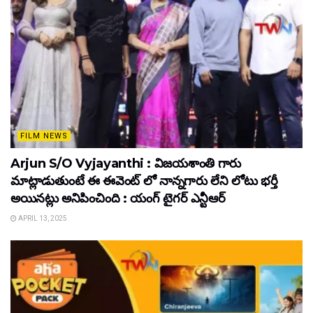
FILM NEWS
Arjun S/O Vyjayanthi : విజయశాంతి గారు
మాట్లాడుతుంటే ఈ ఈవెంట్ లో నాన్నగారు లేని లోటు భర్తీ
అయినట్లు అనిపించింది : యంగ్ టైగర్ ఎన్టీఆర్
APRIL 13, 2025