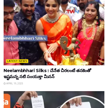
LATEST NEWS
Neelambhhari Silks : చేనేత చీరలంటే తనకెంతో
ఇష్టమన్న నటి సంయుక్తా మీనన్‌
APRIL 19, 2025