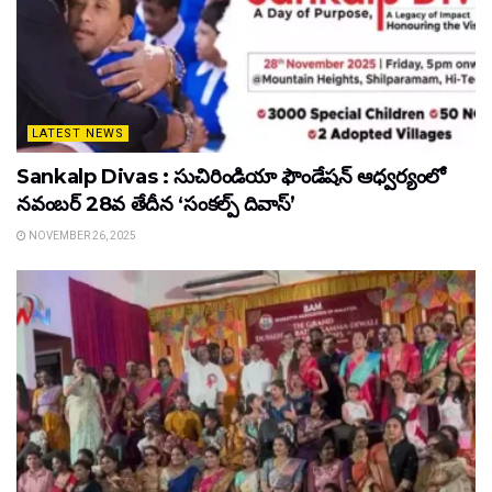
LATEST NEWS
Sankalp Divas : సుచిరిండియా ఫౌండేషన్ ఆధ్వర్యంలో
నవంబర్ 28వ తేదీన ‘సంకల్ప్ దివాస్’
NOVEMBER 26, 2025