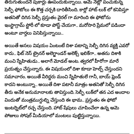
తిరుగుతుందనే పుకార్లు ఊపందుకున్నాయి. ఆమె నెట్లో పంచుకున్న
సెల్ఫీ ఫోటోలు ఈ కొత్త చర్చకి దారితీసింది. కార్లో హాట్ లుక్ లో కనిపిస్తూ
అతనితో దిగిన సెల్ఫీ ప్రస్తుతం వైరల్ గా మారింది ఈ ఫోటోను
ఇంస్టాగ్రామ్ స్టోరీ లో కూడా పోస్ట్ చేయగా.. మరోసారి ప్రేమలో పడిందా
అంటూ వార్తలు వినిపిస్తున్నాయి..
అయితే అసలు విషయం ఏంటంటే దిశా పటాన్ని సెల్ఫీ దిగిన వ్యక్తి ఎవరో
కాదు.. ఫిట్‌ నెస్‌ ట్రైనర్‌ అలెగ్జాండర్‌ అలెక్స్ ఇలిక్‌గా.. అతను దిశాకి
మంచి స్నేహితుడు.. అలాగే మోడల్‌ అంట. త్వరలో హీరోగా మారే
ప్రయత్నం చేస్తున్నారు. ఈ విషయంలో దిశా కూడా హెల్ప్ చేస్తుందని
సమాచారం. అయితే వీరిద్దరు మంచి స్నేహితులే గానీ, బాయ్‌ ఫ్రెండ్‌
కాదని అంటున్నా.. అయితే దిశా పటానీ మాత్రం అతనితో సెల్ఫీ దిగిన
తీరు అనేక అనుమానాలకు తావిస్తుంది. సెల్ఫీ లుక్‌లో తన ఎద అందాల
విందుతో మంత్రముగ్దుల్ని చేస్తుంది ఈ భామ.. ప్రస్తుతం ఈ ఫోటో
ఇంటర్నెట్‌లో రచ్చ చేస్తుంది. హాట్‌ షేపులు చూపించేలా ఉన్న ఆమె
పోజులు సోషల్‌ మీడియాలో మంటలు పుట్టిస్తున్నాయి.