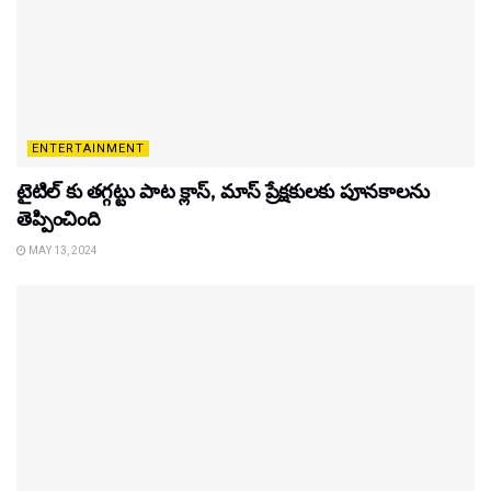
ENTERTAINMENT
టైటిల్‌ కు తగ్గట్టు పాట క్లాస్, మాస్ ప్రేక్షకులకు పూనకాలను
తెప్పించింది
MAY 13, 2024