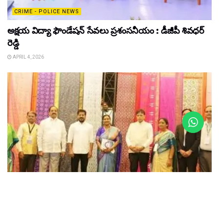
CRIME - POLICE NEWS
అక్షయ విద్యా ఫౌండేషన్ సేవలు ప్రశంసనీయం : డీజీపీ శివధర్
రెడ్డి
APRIL 4, 2026
LATEST NEWS