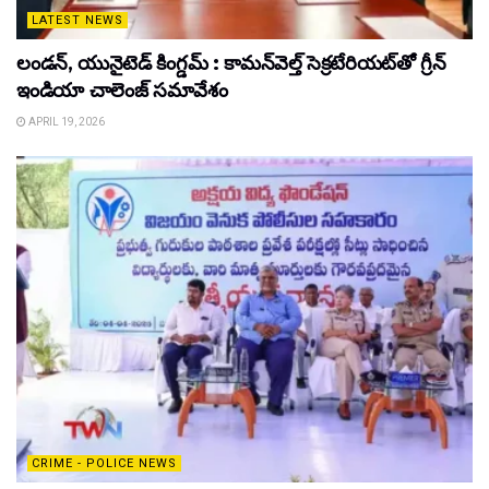
LATEST NEWS
లండన్, యునైటెడ్ కింగ్డమ్ : కామన్‌వెల్త్ సెక్రటేరియట్‌తో గ్రీన్
ఇండియా చాలెంజ్ సమావేశం
APRIL 19, 2026
CRIME - POLICE NEWS