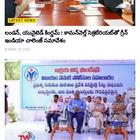
LATEST NEWS
లండన్, యునైటెడ్ కింగ్డమ్ : కామన్‌వెల్త్ సెక్రటేరియట్‌తో గ్రీన్
ఇండియా చాలెంజ్ సమావేశం
APRIL 19, 2026