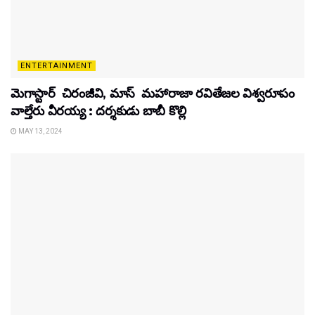
ENTERTAINMENT
మెగాస్టార్ చిరంజీవి, మాస్ మహారాజా రవితేజల విశ్వరూపం
వాల్తేరు వీరయ్య : దర్శకుడు బాబీ కొల్లి
MAY 13, 2024