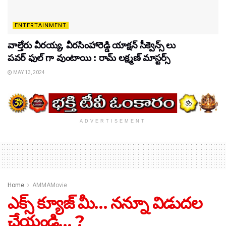
ENTERTAINMENT
వాల్తేరు వీరయ్య, వీరసింహారెడ్డి యాక్షన్ సీక్వెన్స్ లు
పవర్ ఫుల్ గా వుంటాయి : రామ్ లక్ష్మణ్ మాస్టర్స్
MAY 13, 2024
ADVERTISEMENT
Home
AMMAMovie
ఎక్స్ క్యూజ్ మీ… నన్నూ విడుదల
చేయండి… ?