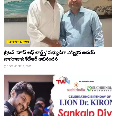
LATEST NEWS
బ్రిటన్ ‘హౌస్ ఆఫ్ లార్డ్స్’ సభ్యుడిగా ఎన్నికైన ఉదయ్
నాగరాజుకు కేటీఆర్ అభినందన
DECEMBER 11, 2025