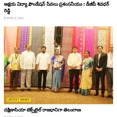
అక్షయ విద్యా ఫౌండేషన్ సేవలు ప్రశంసనీయం : డీజీపీ శివధర్
రెడ్డి
APRIL 4, 2026
LATEST NEWS
దక్షిణాసియా టెక్స్‌టైల్ రాజధానిగా తెలంగాణ