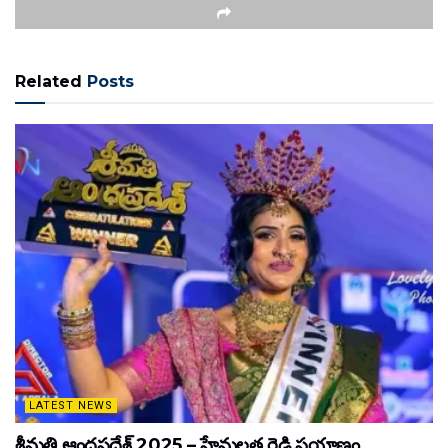
Related
Posts
LATEST NEWS
శ్రీమతి ఆంధ్రప్రదేశ్ 2025 – హేమలత రెడ్డి ప్రయాణం