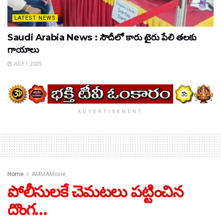
LATEST NEWS
Saudi Arabia News : సౌదీలో కారు టైరు పేలి తలకు
గాయాలు
JULY 1, 2025
ADVERTISEMENT
Home
AMMAMovie
పోలీసులకే చెమటలు పట్టించిన
దొంగ…