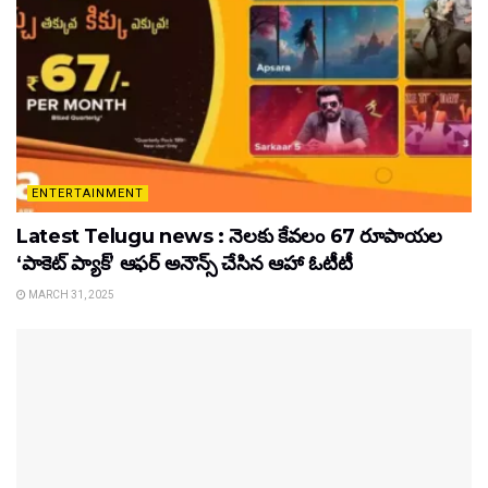
ENTERTAINMENT
Latest Telugu news : నెలకు కేవలం 67 రూపాయల
‘పాకెట్ ప్యాక్’ ఆఫర్ అనౌన్స్ చేసిన ఆహా ఓటీటీ
MARCH 31, 2025