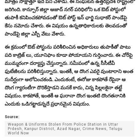
మాత్రం సాక్షాత్తూ ఇదే పని చేశాడు. ఈ సంఘటన ఉత్తరప్రదేశ్ రాష్ట్రంలో
జరిగింది. కాన్పూర్ జిల్లా ఆజాద్ నగర్ పరిధిలోని ఒక ఔట్ పోస్టులో
తుపాకీ కనిపించకపోవడంతో ఔట్ పోస్ట్ ఇన్ ఛార్జి సుధాకర్ పాండేపై
కేసు నమోదు చేశారు. ఈ విషయం ఉన్నతాధికారులకు తెలవడంతో
పాండేపై జిల్లా ఎస్పీ వేటు వేశారు.
ఈ క్రమంలో ఔట్ పోస్టును పరిశీలించిన అధికారులు తుపాకీతో పాటు
పది కాట్రిజ్ లు, యూనిఫాం కూడా పోయాయని గుర్తించారు. ఈ చోరీపై
ముమ్మరంగా దర్యాప్తు చేస్తున్నారు. సమీపంలో ఉన్న సీసీటీవీ
ఫుటేజీలను పరిశీలిస్తున్నారు. ఇంతకీ, ఆ దొంగ ఎవరై వుంటారాని అంత
సుదీర్ఘంగా ఆలోచించకండి. ఎందుకంటే, ఈరోజు కాకపోతే రేపైనా ఆ
దొంగ గ్యారంటీగా దొరికేస్తాడని మనకే కాదు, చిన్న పిల్లలకైనా తట్టే
విషయం. కాకపోతే, ఇంతకీ ఆ ఘరానా దొంగ ఇంతటి దొంగతనానికి
ఎందుకు ఒడిగట్టాడన్నదే ప్రధానమైన విషయం.
Source:
Weapon & Uniforms Stolen From Police Station in Uttar
Prdesh, Kanpur District, Azad Nagar, Crime News, Telugu
World Now