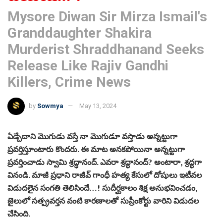
Mysore Diwan Sir Mirza Ismail's
Granddaughter Shakira
Murderist Shraddhanand Seeks
Release Like Rajiv Gandhi
Killers, Crime News
by
Sowmya
May 13, 2024
ఏడ్చేదాని మొగుడు వస్తే నా మొగుడూ వస్తాడు అన్నట్టుగా
ప్రవర్తిస్తూంటారు కొందరు. ఈ మాట అనకపోయినా అన్నట్టుగా
ప్రవర్తించాడు స్వామి శ్రద్ధానంద్. ఎవరా శ్రద్ధానంద్? అంటారా, శ్రద్ధగా
వినండి. మాజీ ప్రధాని రాజీవ్ గాంధీ హత్య కేసులో దోషులు ఇటీవల
విడుదలైన సంగతి తెలిసిందే…! సుదీర్ఘకాలం శిక్ష అనుభవించడం,
జైలులో సత్ప్రవర్తన వంటి కారణాలతో సుప్రీంకోర్టు వారిని విడుదల
చేసింది.