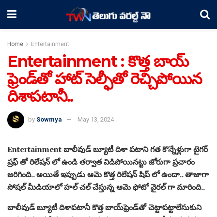
Home
Entertainment
Entertainment : కొత్త బాయ్​
ఫ్రెండ్​తో హాట్ సెల్ఫీతో రెచ్చిపోయిన
దిశాపటానీ..
by
Sowmya
May 13, 2024
Entertainment బాలీవుడ్ బ్యూటీ దిశా పటాని గత కొన్నేళ్లుగా టైగర్
ష్రఫ్ తో రిలేషన్ లో ఉండి తర్వాత విడిపోయినట్టు జోరుగా ప్రచారం
జరిగింది.. అయితే ఇప్పుడు ఆమె కొత్త రిలేషన్ షిప్ లో ఉందా.. తాజాగా
సోషల్ మీడియాలో హల్ చల్ చేస్తున్న ఆమె ఫోటో వైరల్ గా మారింది..
బాలీవుడ్ బ్యూటీ దిశాపటానీ కొత్త బాయ్​ఫ్రెండ్​తో చెట్టాపట్టాలేసుకుని