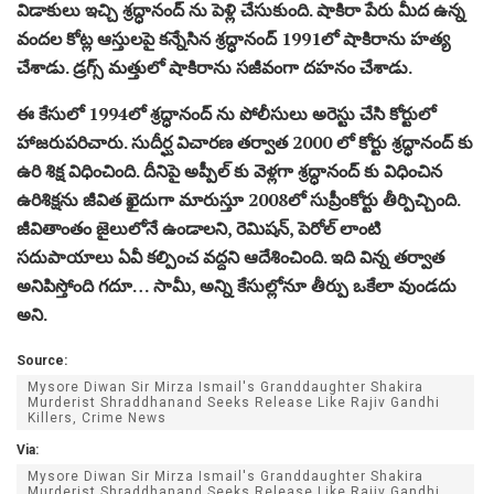
విడాకులు ఇచ్చి శ్రద్ధానంద్ ను పెళ్లి చేసుకుంది. షాకిరా పేరు మీద ఉన్న
వందల కోట్ల ఆస్తులపై కన్నేసిన శ్రద్ధానంద్ 1991లో షాకిరాను హత్య
చేశాడు. డ్రగ్స్ మత్తులో షాకిరాను సజీవంగా దహనం చేశాడు.
ఈ కేసులో 1994లో శ్రద్ధానంద్ ను పోలీసులు అరెస్టు చేసి కోర్టులో
హాజరుపరిచారు. సుదీర్ఘ విచారణ తర్వాత 2000 లో కోర్టు శ్రద్ధానంద్ కు
ఉరి శిక్ష విధించింది. దీనిపై అప్పీల్ కు వెళ్లగా శ్రద్ధానంద్ కు విధించిన
ఉరిశిక్షను జీవిత ఖైదుగా మారుస్తూ 2008లో సుప్రీంకోర్టు తీర్పిచ్చింది.
జీవితాంతం జైలులోనే ఉండాలని, రెమిషన్, పెరోల్ లాంటి
సదుపాయాలు ఏవీ కల్పించ వద్దని ఆదేశించింది. ఇది విన్న తర్వాత
అనిపిస్తోంది గదూ… సామీ, అన్ని కేసుల్లోనూ తీర్పు ఒకేలా వుండదు
అని.
Source:
Mysore Diwan Sir Mirza Ismail's Granddaughter Shakira
Murderist Shraddhanand Seeks Release Like Rajiv Gandhi
Killers, Crime News
Via:
Mysore Diwan Sir Mirza Ismail's Granddaughter Shakira
Murderist Shraddhanand Seeks Release Like Rajiv Gandhi