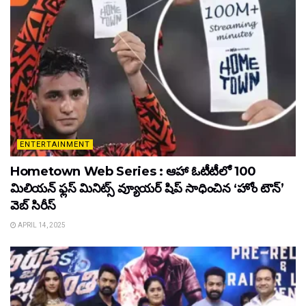
ENTERTAINMENT
Hometown Web Series : ఆహా ఓటీటీలో 100
మిలియన్ ఫ్లస్ మినిట్స్ వ్యూయర్ షిప్ సాధించిన ‘హోం టౌన్’
వెబ్ సిరీస్
APRIL 14, 2025