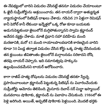
ఈ నేపథ్యంలో వారిని విడుదల చేసినట్లే తననూ విడుదల చేయాలంటూ
ఓ ఖైదీ సుప్రీంకోర్టును ఆశ్రయించాడు. తన లాయర్ ద్వారా అత్యున్నత
న్యాయస్థానంలో పిటిషన్ దాఖలు చేశాడు. గడిచిన 29 ఏళ్లుగా రెమిషన్
కానీ పెరోల్ కానీ లేకుండా ఇన్నేళ్లలో ఒక్క రోజు కూడా బయటకు
అడుగుపెట్టకుండా జైలులోనే మగ్గిపోతున్నానని స్వామి శ్రద్ధానంద్
ఆవేదన వ్యక్తం చేశాడు. మాజీ ప్రధాని సహా పదిహేడు మంది
మరణానికి, మరో 43 మంది గాయాలపాలవడానికి కారణమైన వారిని
కూడా 30 ఏండ్ల తర్వాత విడుదల చేసిన కోర్టు ఒక్క హత్య చేసినందుకు
తన క్లయింటు జీవితాంతం జైలులోనే మగ్గాలనడం సరికాదని దోషి
తరఫు లాయర్ చెప్పారు. ఇది సమానత్వపు హక్కును
ఉల్లంఘించడమేనని లాయర్ ఆరోపించారు.
కాగా రాజీవ్ హత్య దోషులను విడుదల చేసినట్లే తనకూ స్వేచ్ఛ
ప్రసాదించాలంటూ శ్రద్ధానంద్ పెట్టుకున్న పిటిషన్ ను విచారించేందుకు
సుప్రీంకోర్టు ఆమోదం తెలిపింది. మైసూరు దివాన్ సర్ మిర్జా ఇస్మాయిల్
మనవరాలు షాకిరాకు, శ్రద్ధానంద్ ను వివాహం చేసుకుంది. 1986లో ఈ
పెళ్లి జరిగింది. అయితే, అప్పటికే షాకిరాకు పెళ్లయింది. మొదటి భర్తకు