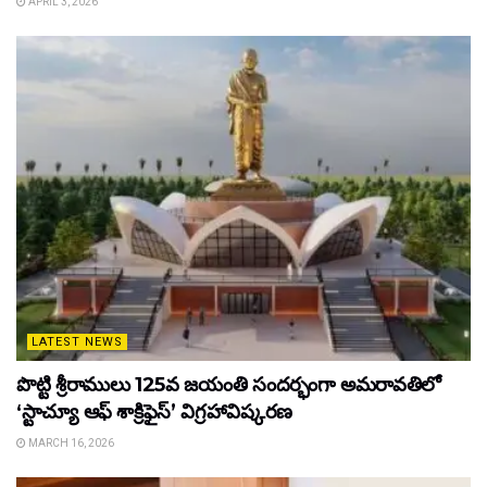
APRIL 3, 2026
LATEST NEWS
పొట్టి శ్రీరాములు 125వ జయంతి సందర్భంగా అమరావతిలో
‘స్టాచ్యూ ఆఫ్ శాక్రిఫైస్’ విగ్రహావిష్కరణ
MARCH 16, 2026