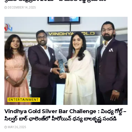
DECEMBER 14, 2025
ENTERTAINMENT
Vindhya Gold Silver Bar Challenge : వింధ్య గోల్డ్ –
సిల్వర్ బార్ ఛాలెంజ్‌లో హీరోయిన్ ధ‌న్య బాల‌కృష్ణ‌ సందడి
MAY 26, 2025