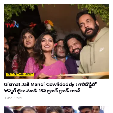
ENTERTAINMENT
Gismat Jail Mandi Gowlidoddy : గౌలిదొడ్డిలో
‘జిస్మత్ జైలు మండి’ 15వ బ్రాంచ్ గ్రాండ్ లాంచ్
MAY 18, 2025