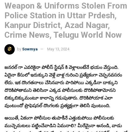
Weapon & Uniforms Stolen From
Police Station in Uttar Prdesh,
Kanpur District, Azad Nagar,
Crime News, Telugu World Now
by
Sowmya
May 13, 2024
జనరల్ గా ఎవరికైనా పోలీస్ స్టేషన్ కి వెళ్లాలంటేనే భయం వేస్తుంది.
ఏదైనా కేసులో ఇరుక్కుని వెళ్లే వాళ్ల గురించి ప్రత్యేకంగా చెప్పనవసరం
లేదు. ఇక దొంగతనాలు చేసినవారు పారిపోయి ఎక్కడీనా దాక్కుని
దొరికిపోతామని తెలిసినా ఎక్కడ పోలీసులకు దొరికిపోతామోనని
బిక్కుబిక్కుమంటూ కాలాన్ని గడుపుతారు. దొరికిపోయాక ఎలా
వుంటుందో ప్రొఫెషనల్ దొంగలకు ప్రత్యక్షంగా తెలిసే వుంటుంది.
అయితే, ఏకంగా పోలీసుల తుపాకీనే ఎత్తుకుపోయి పోలీసులకు
ముచ్చెమటలు పట్టించేవాడిని ఏమనాలి? మీరేమైనా అనండి, వాడు