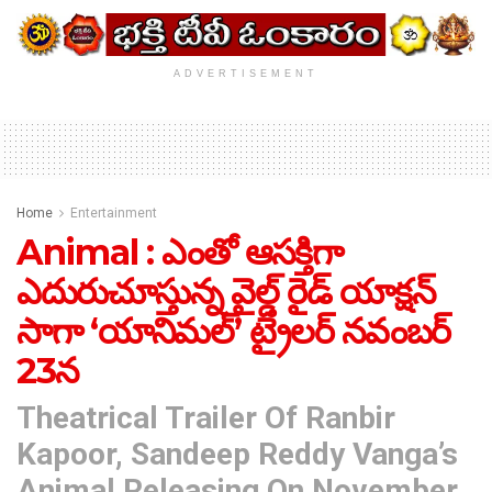
ADVERTISEMENT
Home
Entertainment
Animal : ఎంతో ఆసక్తిగా
ఎదురుచూస్తున్న వైల్డ్ రైడ్‌ యాక్షన్
సాగా ‘యానిమల్’ ట్రైలర్‌ నవంబర్
23న
Theatrical Trailer Of Ranbir
Kapoor, Sandeep Reddy Vanga’s
Animal Releasing On November