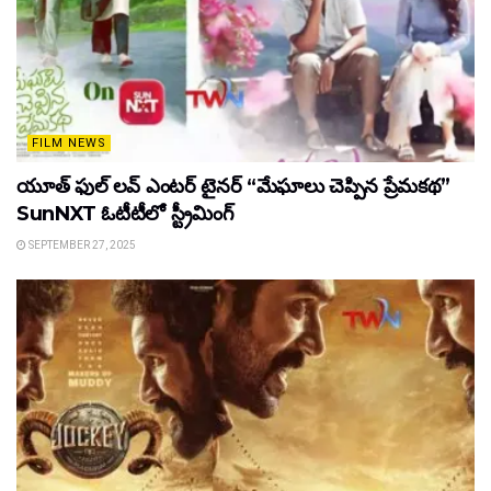
FILM NEWS
యూత్ ఫుల్ లవ్ ఎంటర్ టైనర్ “మేఘాలు చెప్పిన ప్రేమకథ”
SunNXT ఓటీటీలో స్ట్రీమింగ్
SEPTEMBER 27, 2025