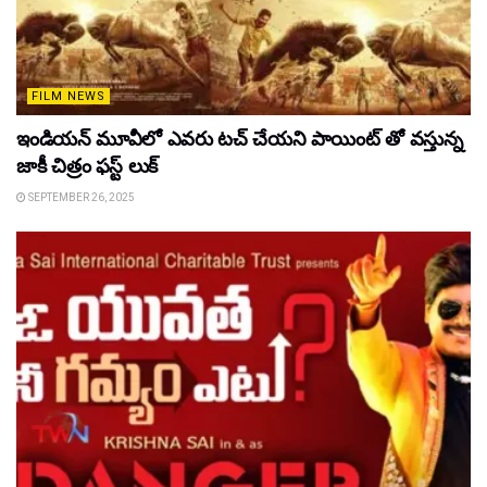
FILM NEWS
ఇండియన్ మూవీలో ఎవరు టచ్ చేయని పాయింట్ తో వస్తున్న
జాకీ చిత్రం ఫస్ట్ లుక్
SEPTEMBER 26, 2025