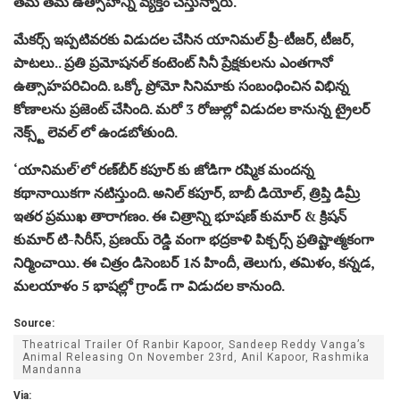
తమ తమ ఉత్సాహాన్ని వ్యక్తం చేస్తున్నారు.
మేకర్స్ ఇప్పటివరకు విడుదల చేసిన యానిమల్ ప్రీ-టీజర్, టీజర్,
పాటలు.. ప్రతి ప్రమోషనల్ కంటెంట్ సినీ ప్రేక్షకులను ఎంతగానో
ఉత్సాహపరిచింది. ఒక్కో ప్రోమో సినిమాకు సంబంధించిన విభిన్న
కోణాలను ప్రజెంట్ చేసింది. మరో 3 రోజుల్లో విడుదల కానున్న ట్రైలర్‌
నెక్స్ట్ లెవల్ లో ఉండబోతుంది.
‘యానిమల్’లో ర‌ణ్‌బీర్ క‌పూర్ కు జోడిగా ర‌ష్మిక మంద‌న్న
క‌థానాయిక‌గా న‌టిస్తుంది. అనిల్ కపూర్, బాబీ డియోల్, త్రిప్తి డిమ్రీ
ఇతర ప్రముఖ తారాగణం. ఈ చిత్రాన్ని భూషణ్ కుమార్ & క్రిషన్
కుమార్ టి-సిరీస్, ప్రణయ్ రెడ్డి వంగా భద్రకాళి పిక్చర్స్ ప్రతిష్టాత్మకంగా
నిర్మించాయి. ఈ చిత్రం డిసెంబర్ 1న హిందీ, తెలుగు, తమిళం, కన్నడ,
మలయాళం 5 భాషల్లో గ్రాండ్ గా విడుదల కానుంది.
Source:
Theatrical Trailer Of Ranbir Kapoor, Sandeep Reddy Vanga’s
Animal Releasing On November 23rd, Anil Kapoor, Rashmika
Mandanna
Via: