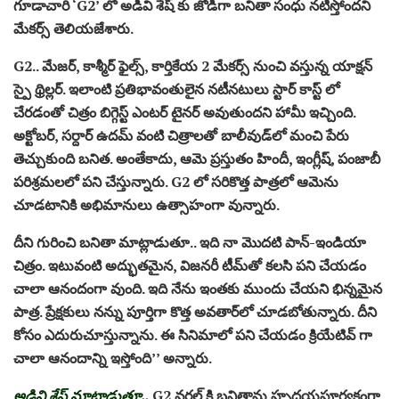
గూడాచారి ‘G2’ లో అడివి శేష్‌ కు జోడిగా బనితా సంధు నటిస్తోందని
మేకర్స్ తెలియజేశారు.
G2.. మేజర్, కాశ్మీర్ ఫైల్స్, కార్తికేయ 2 మేకర్స్ నుంచి వస్తున్న యాక్షన్
స్పై థ్రిల్లర్. ఇలాంటి ప్రతిభావంతులైన నటీనటులు స్టార్ కాస్ట్ లో
చేరడంతో చిత్రం బిగ్గెస్ట్ ఎంటర్ టైనర్ అవుతుందని హామీ ఇచ్చింది.
అక్టోబర్, సర్దార్‌ ఉదమ్‌ వంటి చిత్రాలతో బాలీవుడ్‌లో మంచి పేరు
తెచ్చుకుంది బనిత. అంతేకాదు, ఆమె ప్రస్తుతం హిందీ, ఇంగ్లీష్, పంజాబీ
పరిశ్రమలలో పని చేస్తున్నారు. G2 లో సరికొత్త పాత్రలో ఆమెను
చూడటానికి అభిమానులు ఉత్సాహంగా వున్నారు.
దీని గురించి బనితా మాట్లాడుతూ.. ఇది నా మొదటి పాన్-ఇండియా
చిత్రం. ఇటువంటి అద్భుతమైన, విజనరీ టీమ్‌తో కలసి పని చేయడం
చాలా ఆనందంగా వుంది. ఇది నేను ఇంతకు ముందు చేయని భిన్నమైన
పాత్ర. ప్రేక్షకులు నన్ను పూర్తిగా కొత్త అవతార్‌లో చూడబోతున్నారు. దీని
కోసం ఎదురుచూస్తున్నాను. ఈ సినిమాలో పని చేయడం క్రియేటివ్ గా
చాలా ఆనందాన్ని ఇస్తోంది’’ అన్నారు.
అడివి శేష్ మాట్లాడుతూ..
G2 వరల్డ్ కి బనితాను హృదయపూర్వకంగా