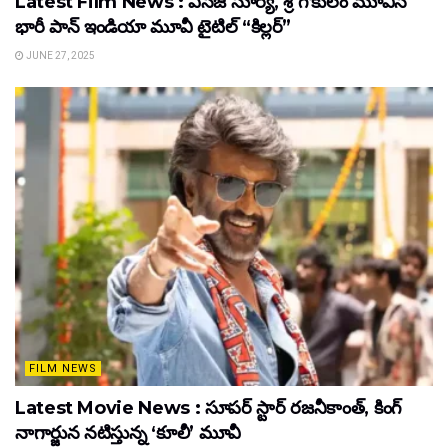
Latest Film News : ఎస్‌జె సూర్య, శ్రీ గొకులం మూవీస్‌
భారీ పాన్‌ ఇండియా మూవీ టైటిల్ “కిల్లర్”
JUNE 27, 2025
FILM NEWS
Latest Movie News : సూపర్ స్టార్ రజనీకాంత్, కింగ్
నాగార్జున నటిస్తున్న ‘కూలీ’ మూవీ