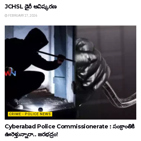
JCHSL డైరీ ఆవిష్కరణ
FEBRUARY 27, 2026
CRIME - POLICE NEWS
Cyberabad Police Commissionerate : సంక్రాంతికి
ఊరెళ్తున్నారా.. జరభద్రం!