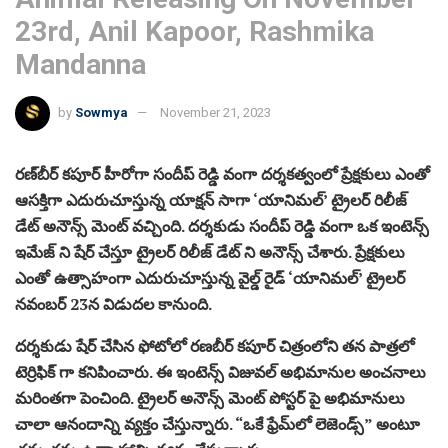
23rd, Anil Kapoor, Rashmika
Mandanna
by
Sowmya
November 21, 2023
రణ్‌బీర్ కపూర్ హీరోగా సందీప్ రెడ్డి వంగా దర్శకత్వంలో ప్రేక్షకులు ఎంతో
ఆసక్తిగా ఎదురుచూస్తున్న యాక్షన్ సాగా ‘యానిమల్’ ట్రైలర్ రిలీజ్
డేట్ అనౌన్స్ మెంట్ వచ్చింది. దర్శకుడు సందీప్ రెడ్డి వంగా ఒక ఇంటెన్స్
ఇమేజ్ ని షేర్ చేస్తూ ట్రైలర్ రిలీజ్ డేట్ ని అనౌన్స్ చేశారు. ప్రేక్షకులు
ఎంతో ఉత్సాహంగా ఎదురుచూస్తున్న వైల్డ్ రైడ్‌ ‘యానిమల్’ ట్రైలర్
నవంబర్ 23న విడుదల కానుంది.
దర్శకుడు షేర్ చేసిన ఫోటోలో రణబీర్ కపూర్ చిత్రంలోని తన పాత్రలో
టెర్రిఫిక్ గా కనిపించారు. ఈ ఇంటెన్స్ విజువల్ అభిమానుల అంచనాలు
మరింతగా పెంచింది. ట్రైలర్ అనౌన్స్ మెంట్ పోస్టర్ పై అభిమానులు
చాలా ఆనందాన్ని వ్యక్తం చేస్తున్నారు. “ఒకే ఫ్రేమ్‌లో లెజెండ్స్” అంటూ