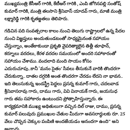
ముఖ్యమంత్రి కేసీఆర్ గారికి, కేటీఆర్ గారికి , ఎంపి జోగినపల్లి సంతోష్
కుమార్ గారికి, మంత్రి తలసాని శ్రీనివాస్ యాదవ్ గారు, మాజీ మంత్రి
లక్ష్మారెడ్డి గారికి కృతజ్ఙతలు తెలిపారు.
గడిచిన పది సంవత్సరాల కాలం నుంచి తెలుగు రాష్ట్రాలలో ఉన్న పేదల
నుంచి విజ్ఞ‌ప్తులు అందుతుండటంతో సాధ్య‌మైనంత సహాయం
చేస్తున్నాం, అంతేకాకుండా ప్రకృతి వైపరిత్యాలైన తిత్లీ తూఫాన్,
కర్నూలు వరదలు, కేరళ వరదల సమయంలో అందరి సహాకారంతో
సహాయం చేశాము. వందలాది మంది సాయం కోసం
ఎదురుచూపు..కానీ ‘మనం సైతం’ సేవలు తీసుకునే వారికి తొందరగా
చేరుకున్నా.. దాత‌ల ద‌గ్గ‌రికి అంత తొందరగా చేరడం లేదని నా భావన..
ఇది తెలుసుకున్న ఇండస్ట్రీ పెద్దలు ప్రసన్న కుమార్ గారు, చదలవాడ
శ్రీనివాసరావు గారు, దాము గారు, వివి వినాయక్ గారు, జయసుధ
గారు తమ సహాకారం ఉంటుందని ప్రోత్సాహిస్తున్నారు. ఈ
కార్యక్రమానికి ముఖ్య అథితులుగా వచ్చిన దిల్ రాజు, దాము, ప్రసన్న
కుమార్ పలువురు ప్రముఖుల చేతుల మీదుగా అవసరార్ధులకు రూ. 25
వేలు చొప్పన చెక్కుల పంపిణి అందజేయడం ఆనందగా ఉంది” అని
అన్నారు.