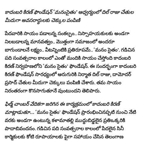
కాదంబరి కిరణ్ ఫౌండేషన్ ‘మనంసైతం’ ఆధ్వర్యంలో దిల్ రాజు చేతుల
మీదుగా అవసరార్ధులకు చెక్కుల పంపిణి
పేద‌వారికి సాయం ప‌డాల‌న్న సంక‌ల్పం.. నిస్సాహ‌య‌కుల‌కు అండ‌గా
నిల‌బ‌డాల‌న్న మాన‌వ‌త్వం.. మొత్తంగా స‌మాజంలో అంద‌రూ
బాగుండాల‌నే ల‌క్ష్యం.. వీట‌న్నింటికి ప్ర‌తిరూపమే.. ‘మనం సైతం’. గడిచిన
పది సంవత్సరాల కాలంలో ఎంతో మందికి సాయం చేస్తోంది కాదంబరి
కిరణ్ నిర్వ‌హ‌ణ‌లోని ‘మనం సైతం’ ఫౌండేష‌న్. ఈ సంద‌ర్భంగా కాదంబరి
కిరణ్ ఫౌండేషన్ సారధ్యంలో ఆరుగురికి నిర్మాత దిల్ రాజు, దామోదర్
ప్రసాద్ చేతుల మీదుగా చెక్కులు పంపిణి చేశారు. త‌మ సాయం
నిరంత‌రంగా కొన‌సాగుతూనే వుంటుంద‌ని తెలిపారు.
ఫిల్మ్ చాంబర్ వేదికగా జ‌రిగిన ఈ కార్య‌క్ర‌మంలో కాదంబరి కిరణ్
మాట్లాడుతూ…
‘మనం సైతం’ ఫౌండేషన్ ప్రారంభించిన‌ప్ప‌టి నుంచి నేటి
వరకు అండగా ఉంటున్న కళామాతల్లి ముద్దుబిడ్డలైన ప్రతిఒక్కరికి
పాదాబివందనం. గ‌డిచిన‌ పది సంవత్సరాల కాలంలో పేదలైన సినీ
కార్మికులకు కోటి రూపాయాలకు పైగా సహాయం చేసిన తెలంగాణ