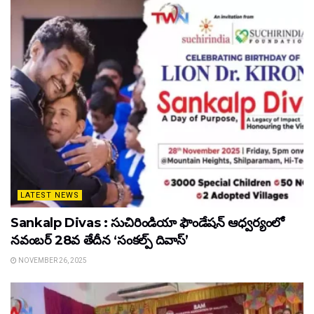
LATEST NEWS
Sankalp Divas : సుచిరిండియా ఫౌండేషన్ ఆధ్వర్యంలో
నవంబర్ 28వ తేదీన ‘సంకల్ప్ దివాస్’
NOVEMBER 26, 2025