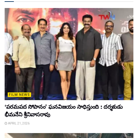
FILM NEWS
‘పరమపద సోపానం’ ఘనవిజయం సాధిస్తుంది : దర్శకుడు
భీమనేని శ్రీనివాసరావు
APRIL 21, 2026