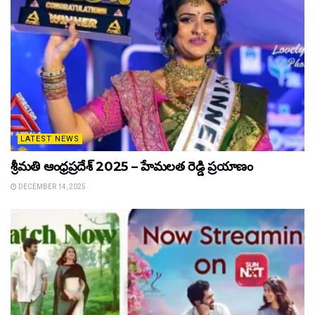
LATEST NEWS
శ్రీమతి ఆంధ్రప్రదేశ్ 2025 – హేమలత రెడ్డి ప్రయాణం
DECEMBER 14, 2025