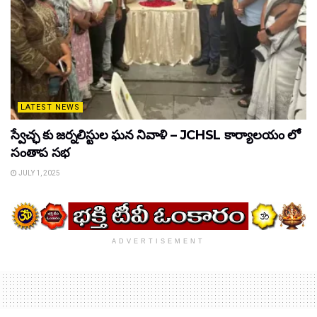
LATEST NEWS
స్వేచ్ఛ కు జర్నలిస్టుల ఘన నివాళి – JCHSL కార్యాలయం లో
సంతాప సభ
JULY 1, 2025
ADVERTISEMENT