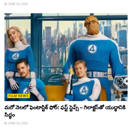
JUNE 26, 2025
FILM NEWS
మరో నెలలో ఫెంటాస్టిక్ ఫోర్: ఫస్ట్ స్టెప్స్ – గెలాక్టస్‌తో యుద్ధానికి
సిద్ధం
JUNE 26, 2025