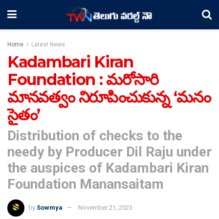
Home
Latest News
Kadambari Kiran
Foundation : మ‌రోసారి
మాన‌వ‌త్వం నిరూపించుకున్న ‘మనం
సైతం’
Distribution of checks to the
needy by Producer Dil Raju under
the auspices of Kadambari Kiran
Foundation Manansaitam
by
Sowmya
November 21, 2023