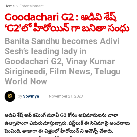
Home
Entertainment
Goodachari G2 : అడివి శేష్‌
‘G2’లో హీరోయిన్ గా బనితా సంధు
Banita Sandhu becomes Adivi
Sesh’s leading lady in
Goodachari G2, Vinay Kumar
Sirigineedi, Film News, Telugu
World Now
by
Sowmya
November 21, 2023
అడివి శేష్ అప్ కమింగ్ మూవీ G2 కోసం అభిమానులను చాలా
ఉత్సాహంగా ఎదురుచూస్తున్నారు. ఫస్ట్‌లుక్‌ ఈ సినిమా పై అంచనాలు
పెంచింది. తాజాగా ఈ చిత్రంలో హీరోయిన్ ని అనౌన్స్ చేశారు.