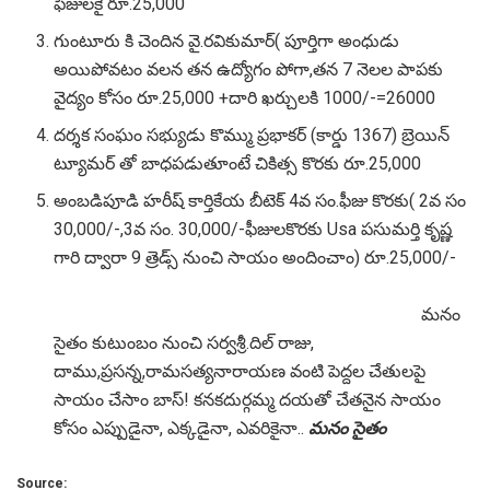
ఫీజులకై రూ.25,000
గుంటూరు కి చెందిన వై.రవికుమార్( పూర్తిగా అంధుడు
అయిపోవటం వలన తన ఉద్యోగం పోగా,తన 7 నెలల పాపకు
వైద్యం కోసం రూ.25,000 +దారి ఖర్చులకి 1000/-=26000
దర్శక సంఘం సభ్యుడు కొమ్ము ప్రభాకర్ (కార్డు 1367) బ్రెయిన్
ట్యూమర్ తో బాధపడుతూంటే చికిత్స కొరకు రూ.25,000
అంబడిపూడి హరీష్ కార్తికేయ బీటెక్ 4వ సం.ఫీజు కొరకు( 2వ సం
30,000/-,3వ సం. 30,000/-ఫీజులకొరకు Usa పసుమర్తి కృష్ణ
గారి ద్వారా 9 త్రెడ్స్ నుంచి సాయం అందించాం) రూ.25,000/-
మనం
సైతం కుటుంబం నుంచి సర్వశ్రీ.దిల్ రాజు,
దాము,ప్రసన్న,రామసత్యనారాయణ వంటి పెద్దల చేతులపై
సాయం చేసాం బాస్! కనకదుర్గమ్మ దయతో చేతనైన సాయం
కోసం ఎప్పుడైనా, ఎక్కడైనా, ఎవరికైనా..
మనం సైతం
Source: