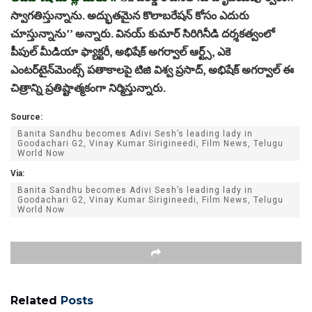
స్వాగతిస్తున్నాను. అద్భుతమైన కొలాబరేషన్ కోసం ఎదురు
చూస్తున్నాను’’ అన్నారు. వినయ్ కుమార్ సిరిగినీడి దర్శకత్వంలో
పీపుల్ మీడియా ఫ్యాక్టరీ, అభిషేక్ అగర్వాల్ ఆర్ట్స్, ఎకె
ఎంటర్‌టైన్‌మెంట్స్ పతాకాలపై టిజి విశ్వ ప్రసాద్, అభిషేక్ అగర్వాల్ ఈ
చిత్రాన్ని ప్రతిష్టాత్మకంగా నిర్మిస్తున్నారు.
Source:
Banita Sandhu becomes Adivi Sesh’s leading lady in
Goodachari G2, Vinay Kumar Sirigineedi, Film News, Telugu
World Now
Via:
Banita Sandhu becomes Adivi Sesh’s leading lady in
Goodachari G2, Vinay Kumar Sirigineedi, Film News, Telugu
World Now
Related
Posts