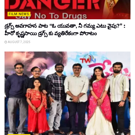
FILM NEWS
డ్రగ్స్ అవగాహన పాట “ఓ యువతా, నీ గమ్య ఎటు వైపు?” :
హీరో కృష్ణసాయి డ్రగ్స్ కు వ్యతిరేకంగా పోరాటం
AUGUST 7, 2025