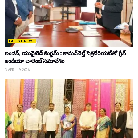
LATEST NEWS
లండన్, యునైటెడ్ కింగ్డమ్ : కామన్‌వెల్త్ సెక్రటేరియట్‌తో గ్రీన్
ఇండియా చాలెంజ్ సమావేశం
APRIL 19, 2026