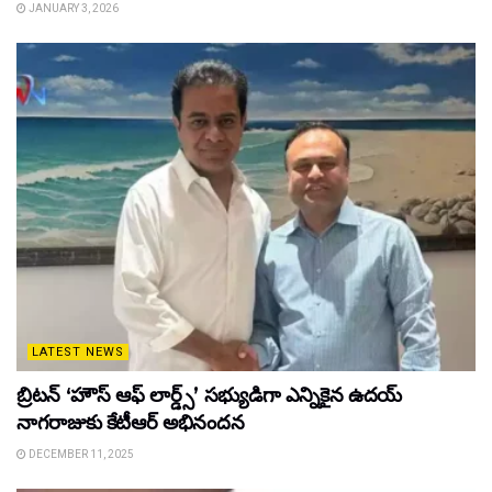
JANUARY 3, 2026
LATEST NEWS
బ్రిటన్ ‘హౌస్ ఆఫ్ లార్డ్స్’ సభ్యుడిగా ఎన్నికైన ఉదయ్
నాగరాజుకు కేటీఆర్ అభినందన
DECEMBER 11, 2025