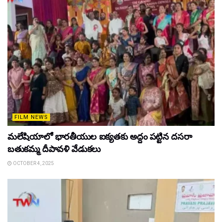
FILM NEWS
మలేషియాలో భారతీయుల ఐక్యతకు అద్దం పట్టిన దసరా
బతుకమ్మ దీపావళి వేడుకలు
OCTOBER 4, 2025