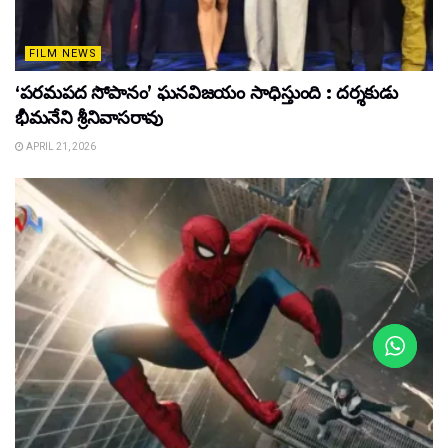
FILM NEWS
‘పరమపద సోపానం’ ఘనవిజయం సాధిస్తుంది : దర్శకుడు
భీమనేని శ్రీనివాసరావు
APRIL 21, 2026