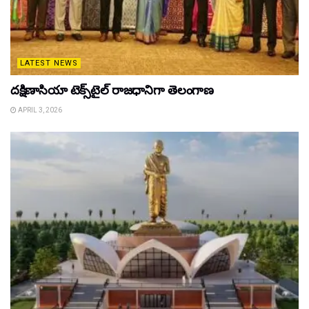
LATEST NEWS
దక్షిణాసియా టెక్స్‌టైల్ రాజధానిగా తెలంగాణ
APRIL 3, 2026