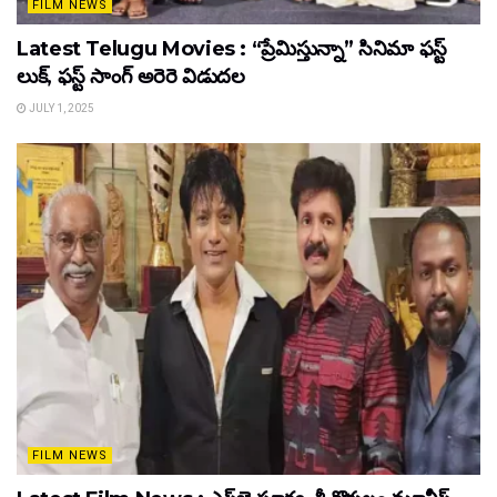
FILM NEWS
Latest Telugu Movies : “ప్రేమిస్తున్నా” సినిమా ఫస్ట్
లుక్, ఫస్ట్ సాంగ్ అరెరె విడుదల
JULY 1, 2025
FILM NEWS