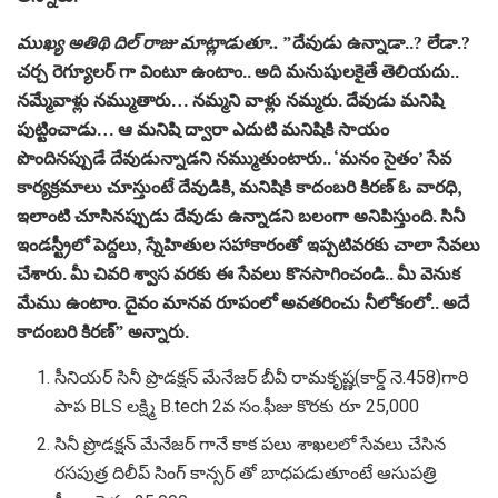
ముఖ్య అతిథి దిల్ రాజు మాట్లాడుతూ..
”దేవుడు ఉన్నాడా..? లేడా.?
చర్చ రెగ్యూలర్ గా వింటూ ఉంటాం.. అది మనుషులకైతే తెలియదు..
నమ్మేవాళ్లు నమ్ముతారు… నమ్మని వాళ్లు నమ్మరు. దేవుడు మనిషి
పుట్టించాడు… ఆ మనిషి ద్వారా ఎదుటి మనిషికి సాయం
పొందినప్పుడే దేవుడున్నాడని నమ్ముతుంటారు.. ‘మనం సైతం’ సేవ
కార్యక్రమాలు చూస్తుంటే దేవుడికి, మనిషికి కాదంబరి కిరణ్ ఓ వారధి,
ఇలాంటి చూసినప్పుడు దేవుడు ఉన్నాడని బలంగా అనిపిస్తుంది. సినీ
ఇండస్ట్రీలో పెద్దలు, స్నేహితుల సహాకారంతో ఇప్పటివరకు చాలా సేవలు
చేశారు. మీ చివరి శ్వాస వరకు ఈ సేవలు కొనసాగించండి.. మీ వెనుక
మేము ఉంటాం. దైవం మానవ రూపంలో అవతరించు నీలోకంలో.. అదే
కాదంబరి కిరణ్” అన్నారు.
సీనియర్ సినీ ప్రొడక్షన్ మేనేజర్ బీవీ రామకృష్ణ(కార్డ్ నె.458)గారి
పాప BLS లక్ష్మి B.tech 2వ సం.ఫీజు కొరకు రూ 25,000
సినీ ప్రొడక్షన్ మేనేజర్ గానే కాక పలు శాఖలలో సేవలు చేసిన
రసపుత్ర దిలీప్ సింగ్ కాన్సర్ తో బాధపడుతూంటే ఆసుపత్రి