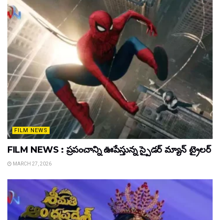
FILM NEWS
FILM NEWS : ప్రపంచాన్ని ఊపేస్తున్న స్పైడర్ మ్యాన్ ట్రైలర్
MARCH 27, 2026