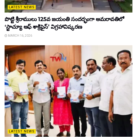
LATEST NEWS
పొట్టి శ్రీరాములు 125వ జయంతి సందర్భంగా అమరావతిలో
‘స్టాచ్యూ ఆఫ్ శాక్రిఫైస్’ విగ్రహావిష్కరణ
MARCH 16, 2026
LATEST NEWS