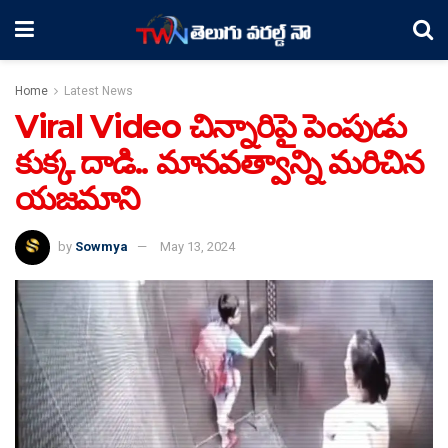
Home
Latest News
Viral Video చిన్నారిపై పెంపుడు
కుక్క దాడి.. మానవత్వాన్ని మరిచిన
యజమాని
by
Sowmya
May 13, 2024