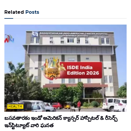
Related
Posts
HEALTH
బసవతారకం ఇండో అమెరికన్ క్యాన్సర్ హాస్పిటల్ & రీసెర్చ్
ఇన్‌స్టిట్యూట్ వారి ఘనత