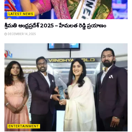
LATEST NEWS
శ్రీమతి ఆంధ్రప్రదేశ్ 2025 – హేమలత రెడ్డి ప్రయాణం
DECEMBER 14, 2025
ENTERTAINMENT