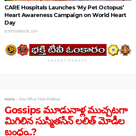
CARE Hospitals Launches ‘My Pet Octopus’
Heart Awareness Campaign on World Heart
Day
SEPTEMBER 28, 2024
ADVERTISEMENT
Home
Box Office Titan Prabhas
Gossips మూడునాళ్ల ముచ్చటగా
మిగిలిన సుస్మితసేన్ లలిత్ మోడీల
బంధం..?