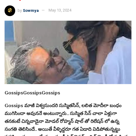
by
Sowmya
May 13, 2024
GossipsGossipsGossips
Gossips మాజీ విశ్వసుందరి సుస్మితసేన్, లలిత మోదీలా బంధం
ముగిసిందా అవుననే అంటున్నారు.. సుస్మిత సేన్ చాలా ఏళ్లుగా
తనకంటే చిన్నవాడైనా మోడల్ రోహ్మన్ షాల్ తో రిలేషన్ లో ఉన్న
సంగతి తెలిసిందే.. అయితే వీళ్ళిద్దరూ గత ఏడాది విడిపోతున్నట్టు