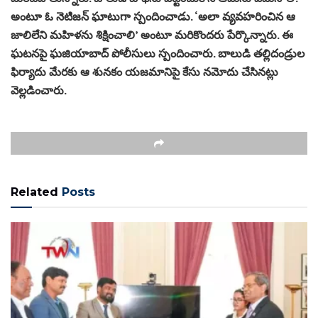
అంటూ ఓ నెటిజన్‌ ఘాటుగా స్పందించాడు. ‘అలా వ్యవహరించిన ఆ
జాలిలేని మహిళను శిక్షించాలి’ అంటూ మరికొందరు పేర్కొన్నారు. ఈ
ఘటనపై ఘజియాబాద్‌ పోలీసులు స్పందించారు. బాలుడి తల్లిదండ్రుల
ఫిర్యాదు మేరకు ఆ శునకం యజమానిపై కేసు నమోదు చేసినట్లు
వెల్లడించారు.
Related
Posts