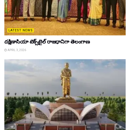
LATEST NEWS
దక్షిణాసియా టెక్స్‌టైల్ రాజధానిగా తెలంగాణ
APRIL 3, 2026