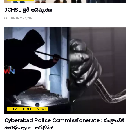
JCHSL డైరీ ఆవిష్కరణ
FEBRUARY 27, 2026
CRIME - POLICE NEWS
Cyberabad Police Commissionerate : సంక్రాంతికి
ఊరెళ్తున్నారా.. జరభద్రం!