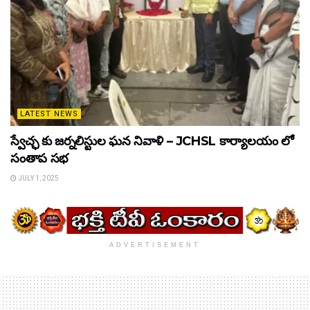
LATEST NEWS
స్వేచ్ఛ కు జర్నలిస్టుల ఘన నివాళి – JCHSL కార్యాలయం లో
సంతాప సభ
JULY 1, 2025
ADVERTISEMENT