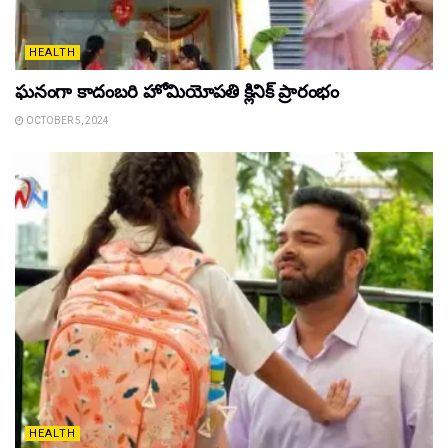
HEALTH
ఘ‌నంగా కాదంబ‌రి హోమియోపతి క్లినిక్ ప్రారంభం
OCTOBER 5, 2024
HEALTH