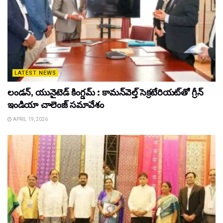
LATEST NEWS
లండన్, యునైటెడ్ కింగ్డమ్ : కామన్‌వెల్త్ సెక్రటేరియట్‌తో గ్రీన్
ఇండియా చాలెంజ్ సమావేశం
APRIL 19, 2026