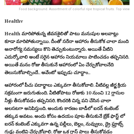
Food background. Assortment of colorful ripe tropical fruits. Top view
Healthv
Health మారిపోతున్న జీవనశైలితో పాటు మనుషుల అలవాట్లు
కూడా మారిపోతున్నాయి. దీంతో సరేనా ఆహారం తీసుకోక చాలా మంది
అనారోగ్య సమస్యలు కొని తెచ్చుకుంటున్నారు. అయితే వీటిని
ఎదుర్కోవాలి అంటే సరైన ఆహారం నియమాలు పాటించడం తప్పనిసరి.
అయితే మనం రోజు తీసుకునే ఆహారంలో ఏం చేర్చుకోవాలనేది
తెలుసుకోవాల్సిందే.. అవేంటో ఇప్పుడు చూద్దాం..
ఆహారంలో పీచు పదార్థాలు ఎక్కువగా తీసుకోవాలి. వీటివల్ల జీర్ణ క్రియ
సక్రమంగా జరుగుతుంది. వీటితోపాటు రోజుకు 10 నుంచి 12 గ్లాసుల
నీళ్లు తీసుకోవడం తప్పనిసరి. కొందరికి చిన్న పని చేసిన చాలా
అలసటగా అనిపిస్తుంది. అందుకు కారణం బాడీలో ఐరన్ కంటెంట్
తక్కువ అవటం. అందు కోసం ఉదయం పూట తీసుకునే బ్రేక్ ఫాస్ట్ లో
ఐరన్ కంటెంట్ ఎక్కువగా ఉన్న పల్లీలు, బెల్లం, నువ్వులు, డ్రై ఫ్రూట్స్
గుడ్లు వంటివి చేర్చుకోవాలి. రోజు ఒక గ్లాస్ పాలు తీసుకోవడం