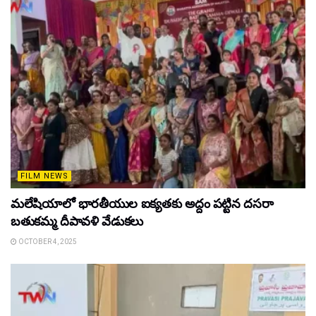
FILM NEWS
మలేషియాలో భారతీయుల ఐక్యతకు అద్దం పట్టిన దసరా
బతుకమ్మ దీపావళి వేడుకలు
OCTOBER 4, 2025