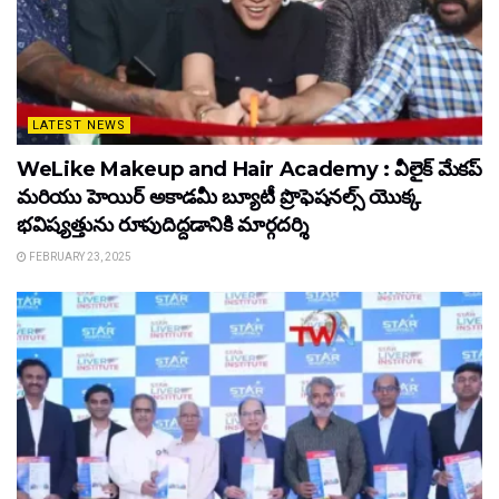
LATEST NEWS
WeLike Makeup and Hair Academy : వీలైక్ మేకప్
మరియు హెయిర్ అకాడమీ బ్యూటీ ప్రొఫెషనల్స్ యొక్క
భవిష్యత్తును రూపుదిద్దడానికి మార్గదర్శి
FEBRUARY 23, 2025