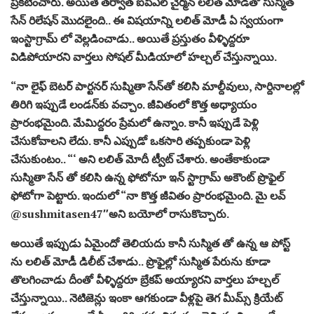
ప్రకటించారు. అయితే తర్వాత ఐపీఎల్ చైర్మన్ లలిత్ మోడీతో సుస్మిత
సేన్ రిలేషన్ మొదలైంది.. ఈ విషయాన్ని లలిత్ మోడీ ఏ స్వయంగా
ఇంస్టాగ్రామ్ లో వెల్లడించాడు.. అయితే ప్రస్తుతం వీళ్ళిద్దరూ
విడిపోయారని వార్తలు సోషల్ మీడియాలో హల్చల్ చేస్తున్నాయి.
“నా లైఫ్ బెటర్ పార్టనర్ సుష్మితా సేన్‌తో కలిసి మాల్దీవులు, సార్దినాలల్లో
తిరిగి ఇప్పుడే లండన్‌కు వచ్చాం. జీవితంలో కొత్త అధ్యాయం
ప్రారంభమైంది. మేమిద్దరం ప్రేమలో ఉన్నాం. కానీ ఇప్పుడే పెళ్లి
చేసుకోవాలని లేదు. కానీ ఎప్పుడో ఒకసారి తప్పకుండా పెళ్లి
చేసుకుంటం.. “‘ అని లలిత్ మోదీ ట్వీట్ చేశారు. అంతేకాకుండా
సుస్మితా సేన్ తో కలిసి ఉన్న ఫోటోనూ ఇన్ స్టాగ్రామ్ అకౌంట్ ప్రొఫైల్
ఫోటోగా పెట్టారు. ఇందులో “నా కొత్త జీవితం ప్రారంభమైంది. మై లవ్
@sushmitasen47″అని బయోలో రాసుకొచ్చారు.
అయితే ఇప్పుడు ఏమైందో తెలియదు కానీ సుస్మిత తో ఉన్న ఆ పోస్ట్
ను లలిత్ మోడీ డిలీట్ చేశాడు.. ప్రొఫైల్లో సుస్మిత పేరును కూడా
తొలగించాడు దీంతో వీళ్ళిద్దరూ బ్రేకప్ అయ్యారని వార్తలు హల్చల్
చేస్తున్నాయి.. నెటిజెన్లు ఇంకా ఆగకుండా వీళ్లపై తెగ మీమ్స్ క్రియేట్