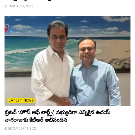
JANUARY 3, 2026
LATEST NEWS
బ్రిటన్ ‘హౌస్ ఆఫ్ లార్డ్స్’ సభ్యుడిగా ఎన్నికైన ఉదయ్
నాగరాజుకు కేటీఆర్ అభినందన
DECEMBER 11, 2025