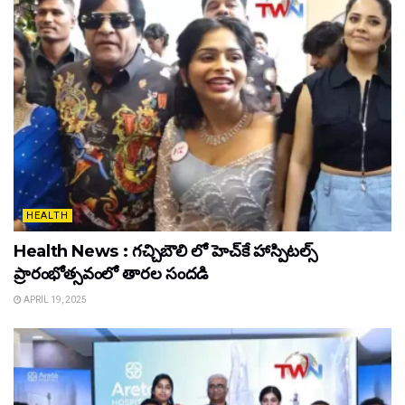
HEALTH
Health News : గచ్చిబౌలి లో హెచ్‌కే హాస్పిటల్స్
ప్రారంభోత్సవంలో తారల సందడి
APRIL 19, 2025