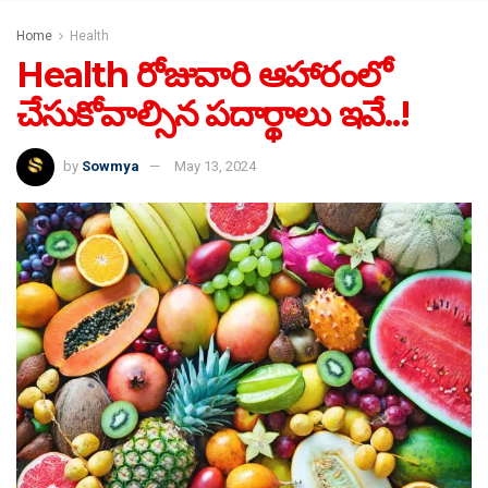
Home
Health
Health రోజువారి ఆహారంలో
చేసుకోవాల్సిన పదార్థాలు ఇవే..!
by
Sowmya
May 13, 2024