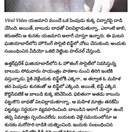
Viral Video
యజమాని ముందే ఒక పెంపుడు కుక్క చిన్నారిపై దాడి
చేసింది. అయితే, బాలుడు బాధతో విలవిల్లాడుతున్నా.. ఎలాంటి జాలి,
కరుణలేని ఆ శునకం యజమాని అలాగే చూస్తూ ఉన్నారు. ఈ ఘటన
ఘజియాబాద్‌లోని హౌసింగ్‌ సొసైటి లిఫ్ట్‌లో చోటు చేసుకుంది. అందుకు
సంబంధించిన వీడియో ఒకటి నెట్టింట హల్‌చల్‌ చేస్తుంది.
ఉత్తర్‌ప్రదేశ్‌ ఘజియాబాద్‌లోని ఓ హౌజింగ్‌ సొసైటీలో నివసిస్తున్న
బాలుడు సోమవారం సాయంత్రం పాఠశాల నుంచి తిరిగి ఇంటికి
వస్తున్నాడు. పైకి వెళ్లేందుకు లిఫ్ట్‌లోకి ఎక్కగా.. ఆ తర్వాత ఓ మహిళ
తన పెంపుడు శునకంతో ఆ లిఫ్ట్‌లో ఎక్కింది. అయితే, లిఫ్ట్‌ ఎక్కిన
కొద్దిసేపటికే ఆ బాలుడి కుక్క కరిచేసింది. ఫలితంగా అతడు కాలును
పట్టుకొని బాధతో విలవిల్లాడుతూన్నా.. ఆ మహిళ మాత్రం తనకేమీ
పట్టనట్లు నిర్దయగా వ్యవహరించింది. బాలుడిని అలాగే చూస్తూ ఉందే
తప్ప ఏమాత్రం స్పందించలేదు. బయటకు వెళ్లే సమయంలోనూ ఆ
శునకం మరోసారి దాడికి యత్నించింది. ఇందుకు సంబంధించిన