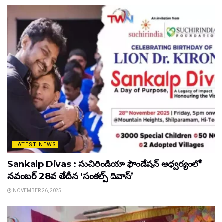
LATEST NEWS
Sankalp Divas : సుచిరిండియా ఫౌండేషన్ ఆధ్వర్యంలో
నవంబర్ 28వ తేదీన ‘సంకల్ప్ దివాస్’
NOVEMBER 26, 2025