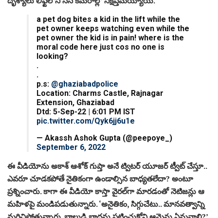
దృశ్యాలు లిఫ్ట్‌లోని సీసీ కెమెరాల్లో నిక్షిప్తమయ్యాయి.
a pet dog bites a kid in the lift while the
pet owner keeps watching even while the
pet owner the kid is in pain! where is the
moral code here just cos no one is
looking?
.
.
p.s:
@ghaziabadpolice
Location: Charms Castle, Rajnagar
Extension, Ghaziabad
Dtd: 5-Sep-22 | 6:01 PM IST
pic.twitter.com/Qyk6jj6u1e
— Akassh Ashok Gupta (@peepoye_)
September 6, 2022
ఈ వీడియోను అకాశ్‌ ఆశోక్‌ గుప్తా అనే ట్విటర్‌ యూజర్‌ ట్వీట్‌ చేస్తూ..
ఎవరూ చూడకపోతే నైతికంగా ఉండాల్సిన బాధ్యతలేదా? అంటూ
ప్రశ్నించారు. కాగా ఈ వీడియో కాస్తా వైరల్‌గా మారడంతో నెటిజన్లు ఆ
మహిళపై మండిపడుతున్నారు. ‘అనైతికం, సిగ్గుచేటు.. మానవత్వాన్ని
మరిచిపోతున్నారు. బాలుడి బాధను పట్టించుకోని ఆమెను ఏమనాలి?’