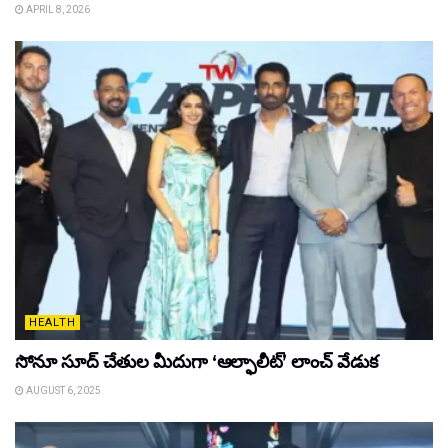
APRIL 8, 2026
HEALTH
సోనూ సూద్ చేతుల మీదుగా ‘ఆల్ఫాలీట్’ లాంచ్ వేడుక
AUGUST 6, 2025