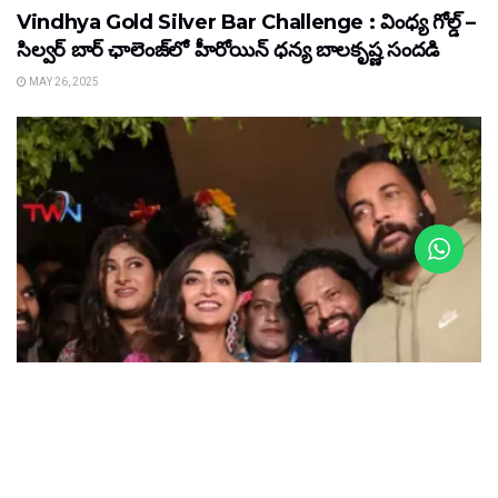
Vindhya Gold Silver Bar Challenge : వింధ్య గోల్డ్ –
సిల్వర్ బార్ ఛాలెంజ్‌లో హీరోయిన్ ధ‌న్య బాల‌కృష్ణ‌ సందడి
MAY 26, 2025
ENTERTAINMENT
Gismat Jail Mandi Gowlidoddy : గౌలిదొడ్డిలో