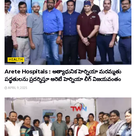
HEALTH
Arete Hospitals : అత్యాధునిక హెర్నియా మరమ్మతు
పద్ధతులను ప్రదర్శిస్తూ అరెటే హెర్నియా లీగ్ విజయవంతం
APRIL 9, 2025