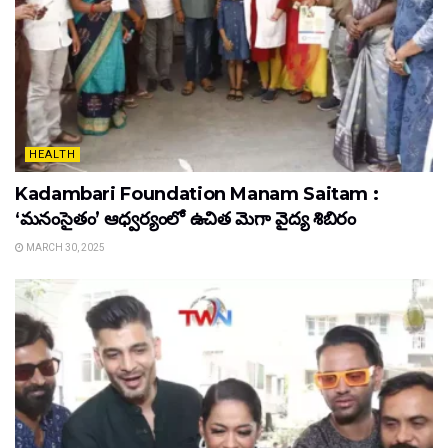
HEALTH
Kadambari Foundation Manam Saitam :
‘మనంసైతం’ ఆధ్వర్యంలో ఉచిత మెగా వైద్య శిబిరం
MARCH 30, 2025