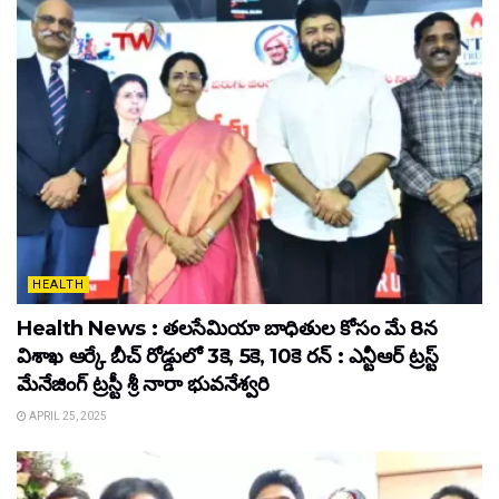
HEALTH
Health News : తలసేమియా బాధితుల కోసం మే 8న
విశాఖ ఆర్కే బీచ్‌ రోడ్డులో 3కె, 5కె, 10కె రన్‌ : ఎన్టీఆర్‌ ట్రస్ట్‌
మేనేజింగ్‌ ట్రస్టీ శ్రీ నారా భువనేశ్వరి
APRIL 25, 2025