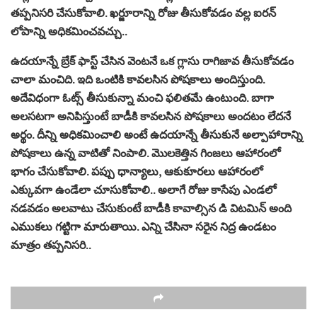
తప్పనిసరి చేసుకోవాలి. ఖర్జూరాన్ని రోజు తీసుకోవడం వల్ల ఐరన్
లోపాన్ని అధికమించవచ్చు..
ఉదయాన్నే బ్రేక్ ఫాస్ట్ చేసిన వెంటనే ఒక గ్లాసు రాగిజావ తీసుకోవడం
చాలా మంచిది. ఇది ఒంటికి కావలసిన పోషకాలు అందిస్తుంది.
అదేవిధంగా ఓట్స్ తీసుకున్నా మంచి ఫలితమే ఉంటుంది. బాగా
అలసటగా అనిపిస్తుంటే బాడీకి కావలసిన పోషకాలు అందటం లేదనే
అర్థం. దీన్ని అధికమించాలి అంటే ఉదయాన్నే తీసుకునే అల్పాహారాన్ని
పోషకాలు ఉన్న వాటితో నింపాలి. మొలకెత్తిన గింజలు ఆహారంలో
భాగం చేసుకోవాలి. పప్పు ధాన్యాలు, ఆకుకూరలు ఆహారంలో
ఎక్కువగా ఉండేలా చూసుకోవాలి.. అలాగే రోజు కాసేపు ఎండలో
నడవడం అలవాటు చేసుకుంటే బాడీకి కావాల్సిన డి విటమిన్ అంది
ఎముకలు గట్టిగా మారుతాయి. ఎన్ని చేసినా సరైన నిద్ర ఉండటం
మాత్రం తప్పనిసరి..