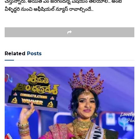
చేస్తున్నారు. అయితే ఏం జరిగిందన్న విషయం తెలియాలి.. అంటే
వీళ్ళిద్దరి నుంచి అఫీషియల్ న్యూస్ రావాల్సిందే..
Related
Posts