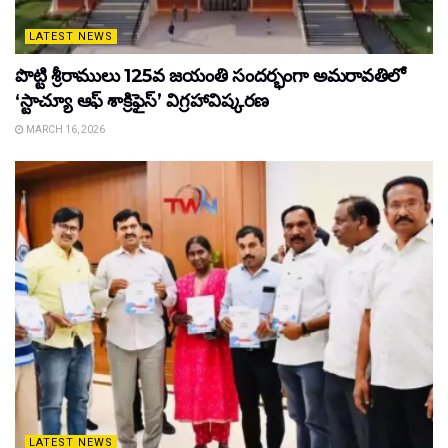
LATEST NEWS
పొట్టి శ్రీరాములు 125వ జయంతి సందర్భంగా అమరావతిలో
‘స్టాచ్యూ ఆఫ్ శాక్రిఫైస్’ విగ్రహావిష్కరణ
MARCH 16, 2026
LATEST NEWS