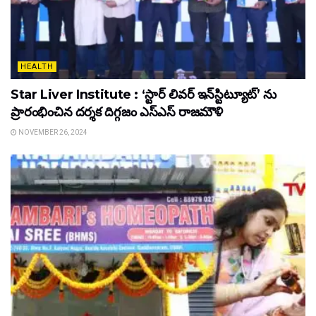
HEALTH
Star Liver Institute : ‘స్టార్ లివర్ ఇన్‌స్టిట్యూట్’ ను
ప్రారంభించిన ద‌ర్శ‌క దిగ్గ‌జం ఎస్ఎస్ రాజ‌మౌళి
NOVEMBER 26, 2024