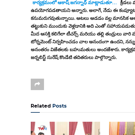
కార్యక్రమంలో ఆకాష్ జగన్నాధ్ మాట్లాడుతూ…
క్రీడల
ఉపయోగపడతాయని అన్నారు. అలాగే, నేడు ఈ కంప్యూటర్ జ
కనుమరుగవుతున్నాయి. ఆటలు ఆడడం వల్ల మానసిక ఆలోచన శక్త
తట్టుకుని ముందుకు వెళ్లడానికి అది ఎంతో సహాయపడుతుంది. 
మీద ఆసక్తి కలిగేలా టీచర్స్ మరియు తల్లి తండ్రులు వా
టోర్నమెంట్ నిర్వహించడం చాల ఆనందంగా ఉందని, నన్ను
అనంతరం విజేతలకు బహుమతులు అందజేశారు. కార్యక్రమం
జర్నలిస్ట్ సురేష్ కొండేటి తదితరులు పాల్గొన్నారు.
Related
Posts