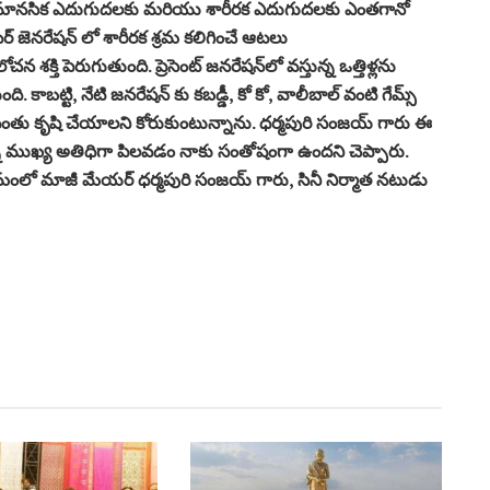
ు మానసిక ఎదుగుదలకు మరియు శారీరక ఎదుగుదలకు ఎంతగానో
ెనరేషన్ లో శారీరక శ్రమ కలిగించే ఆటలు
ి పెరుగుతుంది. ప్రెసెంట్ జనరేషన్‌లో వస్తున్న ఒత్తిళ్లను
కాబట్టి, నేటి జనరేషన్ కు కబడ్డీ, కో కో, వాలీబాల్ వంటి గేమ్స్
రి వంతు కృషి చేయాలని కోరుకుంటున్నాను. ధర్మపురి సంజయ్ గారు ఈ
 ముఖ్య అతిధిగా పిలవడం నాకు సంతోషంగా ఉందని చెప్పారు.
లో మాజీ మేయర్ ధర్మపురి సంజయ్ గారు, సినీ నిర్మాత నటుడు