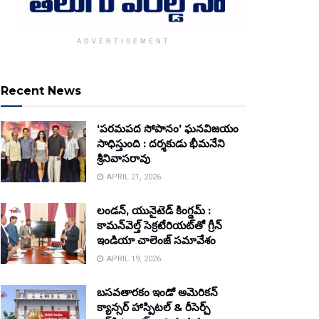
ADVERTISEMENT
Recent News
‘పరమపద సోపానం’ ఘనవిజయం
సాధిస్తుంది : దర్శకుడు భీమనేని
శ్రీనివాసరావు
APRIL 21, 2026
లండన్, యునైటెడ్ కింగ్డమ్ :
కామన్‌వెల్త్ సెక్రటేరియట్‌తో గ్రీన్
ఇండియా చాలెంజ్ సమావేశం
APRIL 19, 2026
బసవతారకం ఇండో అమెరికన్
క్యాన్సర్ హాస్పిటల్ & రీసెర్చ్