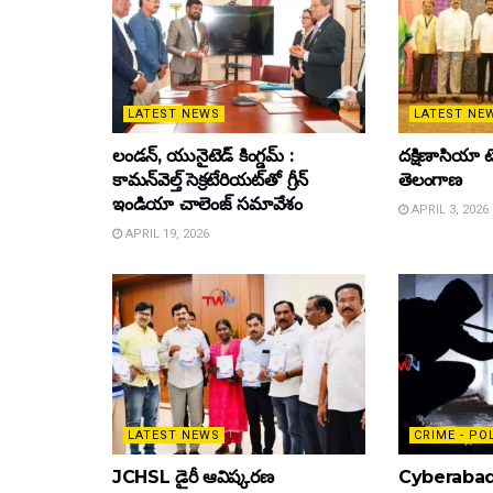
LATEST NEWS
LATEST NE
లండన్, యునైటెడ్ కింగ్డమ్ :
దక్షిణాసియా టె
కామన్‌వెల్త్ సెక్రటేరియట్‌తో గ్రీన్
తెలంగాణ
ఇండియా చాలెంజ్ సమావేశం
APRIL 3, 2026
APRIL 19, 2026
LATEST NEWS
CRIME - PO
JCHSL డైరీ ఆవిష్కరణ
Cyberabad