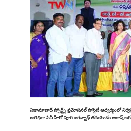
నిజామాబాద్ స్పోర్ట్స్ ప్రమోషనల్ సొసైటీ ఆధ్వర్యంలో నిర
అతిధిగా సినీ హీరో పూరి జగన్నాధ్ తనయుడు ఆకాష్ జగన్న