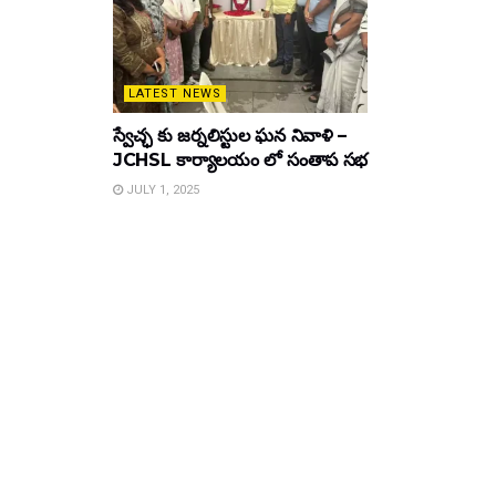
LATEST NEWS
స్వేచ్ఛ కు జర్నలిస్టుల ఘన నివాళి –
JCHSL కార్యాలయం లో సంతాప సభ
JULY 1, 2025