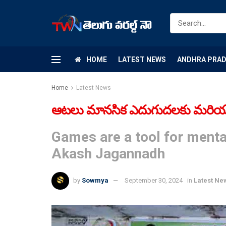
HOME
LATEST NEWS
ANDHRA PRA
Home
Latest News
ఆటలు మానసిక ఎదుగుదలకు మరియు 
Games are a tool for menta
Akash Jagannadh
by
Sowmya
September 30, 2024
in
Latest Ne