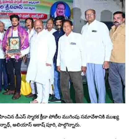
్వహించిన డీఎస్ స్మారక క్రీడా పోటీల ముగింపు సమావేశానికి ముఖ్య
ాధ్, అలియాస్ ఆకాష్ పూరి, పాల్గొన్నారు.