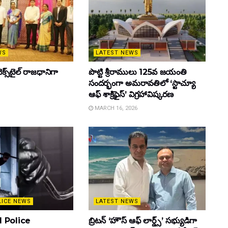
WS
LATEST NEWS
క్స్‌టైల్ రాజధానిగా
పొట్టి శ్రీరాములు 125వ జయంతి
సందర్భంగా అమరావతిలో ‘స్టాచ్యూ
ఆఫ్ శాక్రిఫైస్’ విగ్రహావిష్కరణ
MARCH 16, 2026
LICE NEWS
LATEST NEWS
 Police
బ్రిటన్ ‘హౌస్ ఆఫ్ లార్డ్స్’ సభ్యుడిగా