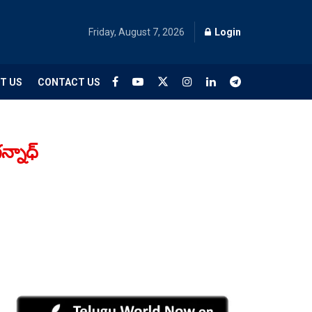
Friday, August 7, 2026
Login
T US
CONTACT US
్నాధ్