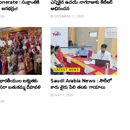
rate : సంక్రాంతికి
ఎన్నికైన ఉదయ్ నాగరాజుకు కేటీఆర్
. జరభద్రం!
అభినందన
026
DECEMBER 11, 2025
LATEST NEWS
భారతీయుల ఐక్యతకు
Saudi Arabia News : సౌదీలో
 దసరా బతుకమ్మ దీపావళి
కారు టైరు పేలి తలకు గాయాలు
JULY 1, 2025
025