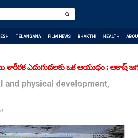
DESH
TELANGANA
FILM NEWS
BHAKTHI
HEALTH
ABOU
శారీరక ఎదుగుదలకు ఒక ఆయుధం : ఆకాష్ జగన
l and physical development,
ws