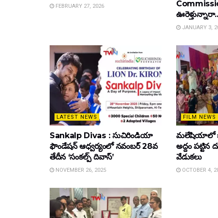
Commissione
FEBRUARY 27, 2026
ఊరెళ్తున్నారా.
JANUARY 3, 2
LATEST NEWS
FILM NEWS
Sankalp Divas : సుచిరిండియా
మలేషియాలో 
ఫౌండేషన్ ఆధ్వర్యంలో నవంబర్ 28వ
అద్దం పట్టిన
తేదీన ‘సంకల్ప్ దివాస్’
వేడుకలు
NOVEMBER 26, 2025
OCTOBER 4, 2