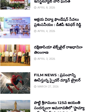
ఇన్‌స్టిట్యూట్ వారి ఘనత
APRIL 8, 2026
అక్షయ విద్యా ఫౌండేషన్ సేవలు
ప్రశంసనీయం : డీజీపీ శివధర్ రెడ్డి
APRIL 4, 2026
దక్షిణాసియా టెక్స్‌టైల్ రాజధానిగా
తెలంగాణ
APRIL 3, 2026
FILM NEWS : ప్రపంచాన్ని
ఊపేస్తున్న స్పైడర్ మ్యాన్ ట్రైలర్
MARCH 27, 2026
పొట్టి శ్రీరాములు 125వ జయంతి
సందర్భంగా అమరావతిలో ‘స్టాచ్యూ