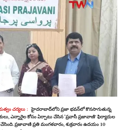
భుత్వం చర్యలు :
హైదరాబాద్‌లోని ప్రజా భవన్‌లో కొనసాగుతున్న
కులు, ఎన్నారైల కోసం ఏర్పాటు చేసిన ‘ప్రవాసీ ప్రజావాణి’ ఫిర్యాదుల
రీ చేసింది. ప్రజావాణి ప్రతి మంగళవారం, శుక్రవారం ఉదయం 10