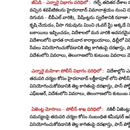
జీఏడి – ఎన్నారై విభాగం పరిధిలో :
గల్ఫ్ తదితర దేశాల
వచ్చిన శవపేటికలను హైదరాబాద్ విమానాశ్రయం నుంచి స్
దిగువన – బీపీఎల్ వారికి), పేషేంట్లను స్వదేశానికి రవా
కృషి చేయడం, వీసా గడువును మించి (ఓవర్ స్టే) అక్కడే నివ
బకాయిలు ఇప్పించడం, విదేశాలలో మన వారికి అవసరమైన అన్న
విదేశాలలోని భారత రాయబార కార్యాలయాలు, ఢిల్లీలో వి
సేవలు వినియోగించుకోవడానికి తెల్ల కాగితంపై దరఖాస్తు, పాస్ 
విదేశంలోని వివరాలు, తెలంగాణలోని కుటుంబ వివరాలు మ
ఎన్నారై మహిళా పోలీస్ విభాగం పరిధిలో :
విదేశాల్లోని
తదుపరి చర్యల కోసం హైదరాబాద్ లక్డీకాపూల్ లోని పోలీస్ 
వినియోగించుకోవడానికి తెల్ల కాగితంపై దరఖాస్తు, పాస్ పోర్ట్ 
ఎఫ్ఐఆర్, విదేశంలోని వివరాలు, తెలంగాణలోని కుటుంబ 
ఏజెంట్ల మోసాలు – పోలీస్ శాఖ పరిధిలో :
నకిలీ ఏజెంట్
సమస్యలపై తదుపరి చర్యల కోసం సంబంధిత కమీషనర్ ఆఫ్ పో
వినియోగించుకోవడానికి తెల్ల కాగితంపై దరఖాస్తు, పాస్ 