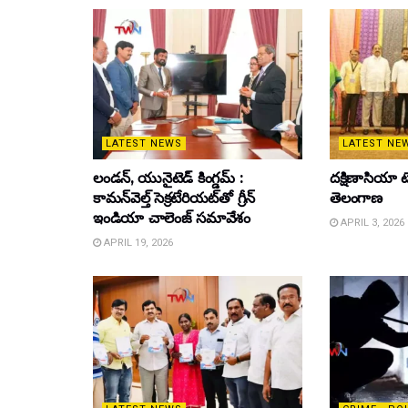
LATEST NEWS
LATEST NE
లండన్, యునైటెడ్ కింగ్డమ్ :
దక్షిణాసియా టె
కామన్‌వెల్త్ సెక్రటేరియట్‌తో గ్రీన్
తెలంగాణ
ఇండియా చాలెంజ్ సమావేశం
APRIL 3, 2026
APRIL 19, 2026