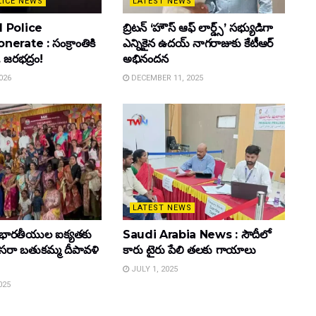
LICE NEWS
LATEST NEWS
 Police
బ్రిటన్ ‘హౌస్ ఆఫ్ లార్డ్స్’ సభ్యుడిగా
rate : సంక్రాంతికి
ఎన్నికైన ఉదయ్ నాగరాజుకు కేటీఆర్
. జరభద్రం!
అభినందన
026
DECEMBER 11, 2025
LATEST NEWS
భారతీయుల ఐక్యతకు
Saudi Arabia News : సౌదీలో
 దసరా బతుకమ్మ దీపావళి
కారు టైరు పేలి తలకు గాయాలు
JULY 1, 2025
025