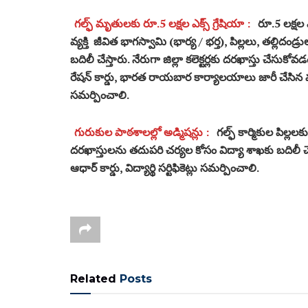
గల్ఫ్ మృతులకు రూ.5 లక్షల ఎక్స్ గ్రేషియా :
రూ.5 లక్షల
వ్యక్తి జీవిత భాగస్వామి (భార్య / భర్త), పిల్లలు, తల్లిదండ్రు
బదిలీ చేస్తారు. నేరుగా జిల్లా కలెక్టర్లకు దరఖాస్తు చేసుకోవడ
రేషన్ కార్డు, భారత రాయబార కార్యాలయాలు జారీ చేసిన
సమర్పించాలి.
గురుకుల పాఠశాలల్లో అడ్మిషన్లు :
గల్ఫ్ కార్మికుల పిల్ల
దరఖాస్తులను తదుపరి చర్యల కోసం విద్యా శాఖకు బదిలీ చేస్తా
ఆధార్ కార్డు, విద్యార్థి సర్టిఫికెట్లు సమర్పించాలి.
Related
Posts