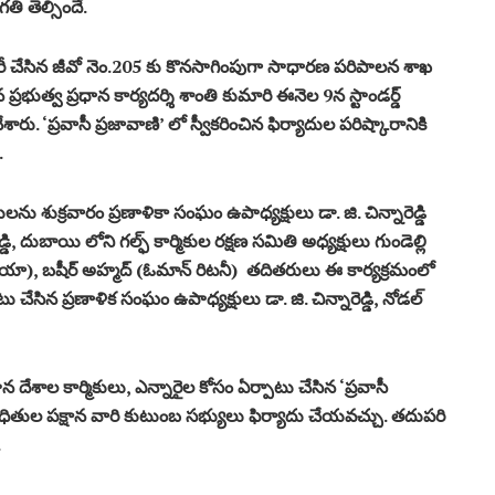
ి తెల్సిందే.
న జారీ చేసిన జీవో నెం.205 కు కొనసాగింపుగా సాధారణ పరిపాలన శాఖ
్రభుత్వ ప్రధాన కార్యదర్శి శాంతి కుమారి ఈనెల 9న స్టాండర్డ్
ారు. ‘ప్రవాసీ ప్రజావాణి’ లో స్వీకరించిన ఫిర్యాదుల పరిష్కారానికి
.
ులను శుక్రవారం ప్రణాళికా సంఘం ఉపాధ్యక్షులు డా. జి. చిన్నారెడ్డి
డి, దుబాయి లోని గల్ఫ్ కార్మికుల రక్షణ సమితి అధ్యక్షులు గుండెల్లి
ియా), బషీర్ అహ్మద్ (ఓమాన్ రిటనీ) తదితరులు ఈ కార్యక్రమంలో
టు చేసిన ప్రణాళిక సంఘం ఉపాధ్యక్షులు డా. జి. చిన్నారెడ్డి, నోడల్
న దేశాల కార్మికులు, ఎన్నారైల కోసం ఏర్పాటు చేసిన ‘ప్రవాసీ
న బాధితుల పక్షాన వారి కుటుంబ సభ్యులు ఫిర్యాదు చేయవచ్చు. తదుపరి
.