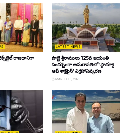
WS
LATEST NEWS
క్స్‌టైల్ రాజధానిగా
పొట్టి శ్రీరాములు 125వ జయంతి
సందర్భంగా అమరావతిలో ‘స్టాచ్యూ
ఆఫ్ శాక్రిఫైస్’ విగ్రహావిష్కరణ
MARCH 16, 2026