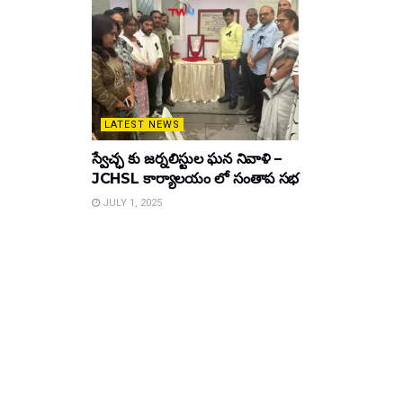
LATEST NEWS
స్వేచ్ఛ కు జర్నలిస్టుల ఘన నివాళి –
JCHSL కార్యాలయం లో సంతాప సభ
JULY 1, 2025