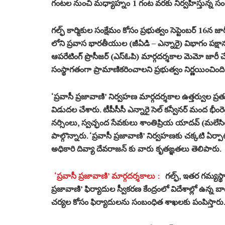
గంటల నుంచి మధ్యాహ్నం 1 గంట వరకు నిర్వహిస్తున్న సంగత
గల్ఫ్ కార్మికుల సంక్షేమం కోసం ప్రభుత్వం సెప్టెంబర్ 16
లోని ప్రవాస భారతీయుల (జీఏడి – ఎన్నారై) విభాగం పక్షాన ప
ఆపరేటింగ్ ప్రొసీజర్ (ఎస్ఓపి) మార్గదర్శకాల మెమో జారీ చేశ
సంస్థాగతంగా ప్రామాణికరించాలని ప్రభుత్వం నిర్ణయించింది
‘ప్రవాసీ ప్రజావాణి’ నిర్వహణ మార్గదర్శకాల ఉత్తర్వుల ప్రత
విడుదల చేశారు. టీపీసీసీ ఎన్నారై సెల్ కన్వీనర్ మంద భీంరెడ్
నర్సింలు, స్వచ్ఛంద సేవకులు శాంతిప్రియ యాదవ్ (మలేస
పాల్గొన్నారు. ‘ప్రవాసీ ప్రజావాణి’ నిర్వహణకు చక్కటి ఏర్పా
అధికారి దివ్యా దేవరాజన్ కు వారు కృతఙ్ఞతలు తెలిపారు.
‘ప్రవాసీ ప్రజావాణి’ మార్గదర్శకాలు :
గల్ఫ్, ఇతర గమ్యస్థా
ప్రజావాణి’ ఫిర్యాదుల స్వీకరణ కేంద్రంలో విదేశాల్లో ఉన్
చర్యల కోసం ఫిర్యాదులను సంబంధిత శాఖలకు పంపిస్తారు