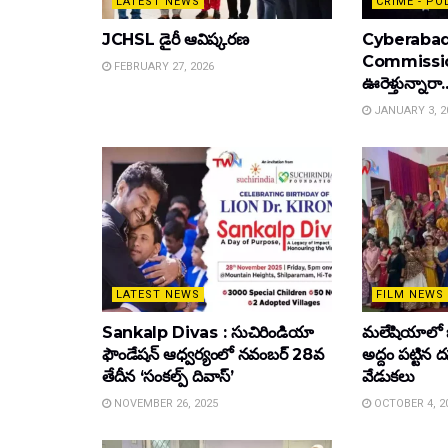
LATEST NEWS
CRIME - PO
JCHSL డైరీ ఆవిష్కరణ
Cyberabad
Commissione
FEBRUARY 27, 2026
ఊరెళ్తున్నారా.
JANUARY 3, 2
LATEST NEWS
FILM NEWS
Sankalp Divas : సుచిరిండియా
మలేషియాలో 
ఫౌండేషన్ ఆధ్వర్యంలో నవంబర్ 28వ
అద్దం పట్టిన
తేదీన ‘సంకల్ప్ దివాస్’
వేడుకలు
NOVEMBER 26, 2025
OCTOBER 4, 2