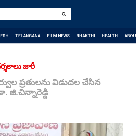
DESH
TELANGANA
FILM NEWS
BHAKTHI
HEALTH
ABOU
ర్శకాలు జారీ
ఉత్తర్వుల ప్రతులను విడుదల చేసిన
జి.చిన్నారెడ్డి