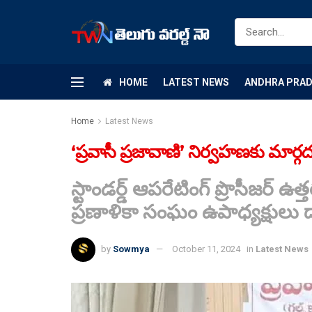
HOME
LATEST NEWS
ANDHRA PRA
Home
Latest News
‘ప్రవాసీ ప్రజావాణి’ నిర్వహణకు మార్గద
స్టాండర్డ్ ఆపరేటింగ్ ప్రొసీజర్ 
ప్రణాళికా సంఘం ఉపాధ్యక్షులు డా. 
by
Sowmya
October 11, 2024
in
Latest News