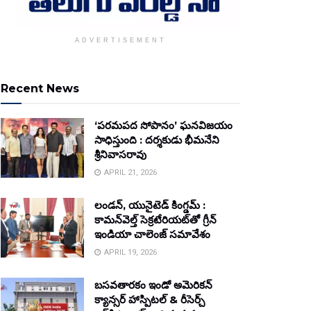
ADVERTISEMENT
Recent News
‘పరమపద సోపానం’ ఘనవిజయం
సాధిస్తుంది : దర్శకుడు భీమనేని
శ్రీనివాసరావు
APRIL 21, 2026
లండన్, యునైటెడ్ కింగ్డమ్ :
కామన్‌వెల్త్ సెక్రటేరియట్‌తో గ్రీన్
ఇండియా చాలెంజ్ సమావేశం
APRIL 19, 2026
బసవతారకం ఇండో అమెరికన్
క్యాన్సర్ హాస్పిటల్ & రీసెర్చ్