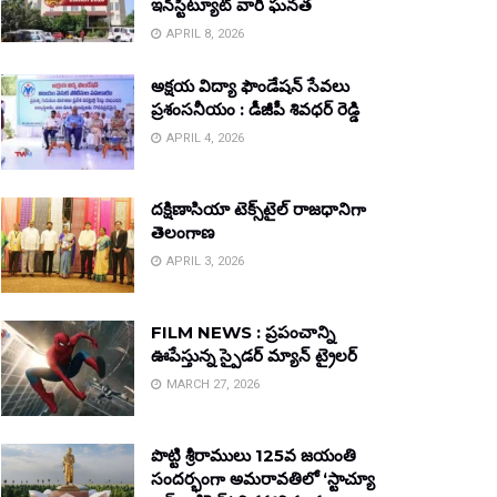
ఇన్‌స్టిట్యూట్ వారి ఘనత
APRIL 8, 2026
అక్షయ విద్యా ఫౌండేషన్ సేవలు
ప్రశంసనీయం : డీజీపీ శివధర్ రెడ్డి
APRIL 4, 2026
దక్షిణాసియా టెక్స్‌టైల్ రాజధానిగా
తెలంగాణ
APRIL 3, 2026
FILM NEWS : ప్రపంచాన్ని
ఊపేస్తున్న స్పైడర్ మ్యాన్ ట్రైలర్
MARCH 27, 2026
పొట్టి శ్రీరాములు 125వ జయంతి
సందర్భంగా అమరావతిలో ‘స్టాచ్యూ