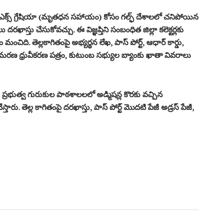
 ఎక్స్ గ్రేషియా (మృతధన సహాయం) కోసం గల్ఫ్ దేశాలలో చనిపోయిన
లు దరఖాస్తు చేసుకోవచ్చు. ఈ విజ్ఞప్తిని సంబంధిత జిల్లా కలెక్టర్లకు
ం మంచిది. తెల్లకాగితంపై అభ్యర్థన లేఖ, పాస్ పోర్ట్, ఆధార్ కార్డు,
 మరణ ధ్రువీకరణ పత్రం, కుటుంబ సభ్యుల బ్యాంకు ఖాతా వివరాలు
లకు ప్రభుత్వ గురుకుల పాఠశాలలలో అడ్మిషన్ల కొరకు వచ్చిన
రు. తెల్ల కాగితంపై దరఖాస్తు, పాస్ పోర్ట్ మొదటి పేజీ అడ్రస్ పేజీ,