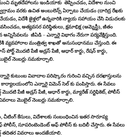
 నుంచి మృతదేహాలను ఇండియాకు తెప్పించడం, విదేశాల నుంచి
వగ్రామం వరకు ఉచిత అంబులెన్స్ ఏర్పాటు చేయడం (దారిద్ర రేఖకు
ణా చేయడం, విదేశీ జైళ్లలో ఉన్నవారికి న్యాయ సహాయం చేసి విడుదలకు
సించడం, అత్యవసర పరిస్థితులు, క్షమాభిక్ష (ఆమ్నెస్టీ), జీతం
ిసేవలను జీఏడి – ఎన్నారై విభాగం నేరుగా పర్యవేక్షిస్తుంది.
దేశీ వ్యవహారాల మంత్రిత్వ శాఖతో అనుసంధానము చేస్తుంది. ఈ
పోర్ట్ మొదటి పేజీ అడ్రస్ పేజీ, ఆధార్ కార్డు, రేషన్ కార్డు,
ొబైల్ నెంబర్లు సమకూర్చాలి.
 ఎన్నారై కుటుంబ వివాదాల పరిష్కారం గురించి వచ్చిన దరఖాస్తులను
కార్యాలయంలోని ఎన్నారై విమెన్ సెల్ కు పంపిస్తారు. ఈ సేవలు
మొదటి పేజీ అడ్రస్ పేజీ, ఆధార్ కార్డు, మ్యారేజ్ సర్టిఫికెట్, పోలీస్
వివరాలు మొబైల్ నెంబర్లు సమకూర్చాలి.
లు, చీటింగ్ కేసులు, విదేశాలకు సంబంధించిన ఇతర సారూప్య
లీస్, సూపరింటెండెంట్ ఆఫ్ పోలీస్‌ కు బదిలీ చేస్తారు. ఈ సేవలు
పోర్ట్ తదితర వివరాలు అందజేయాలి.