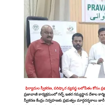
ఫిర్యాదుల స్వీకరణ, పరిష్కార వ్యవస్థ బలోపేతం కోసం ప్ర
ప్రజావాణి కార్యక్రమంలో గల్ఫ్ ఇతర గమ్యస్థాన దేశాల కార్మి
స్వీకరణ కేంద్రం నిర్వహణకు ప్రభుత్వం మార్గదర్శకాలు జా