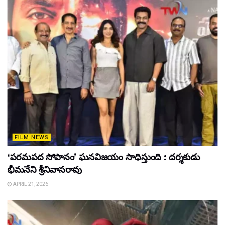
FILM NEWS
‘పరమపద సోపానం’ ఘనవిజయం సాధిస్తుంది : దర్శకుడు
భీమనేని శ్రీనివాసరావు
APRIL 21, 2026