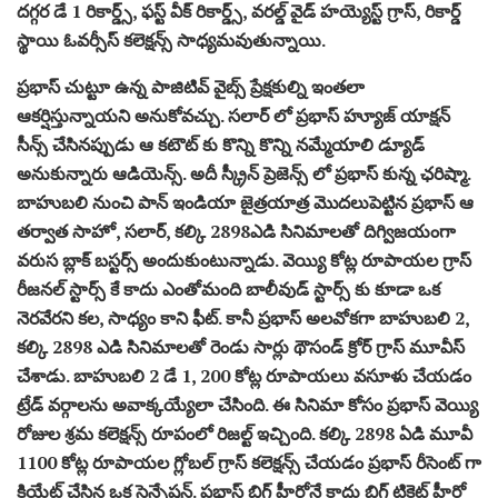
దగ్గర డే 1 రికార్డ్స్, ఫస్ట్ వీక్ రికార్డ్స్, వరల్డ్ వైడ్ హయ్యెస్ట్ గ్రాస్, రికార్డ్
స్థాయి ఓవర్సీస్ కలెక్షన్స్ సాధ్యమవుతున్నాయి.
ప్రభాస్ చుట్టూ ఉన్న పాజిటివ్ వైబ్స్ ప్రేక్షకుల్ని ఇంతలా
ఆకర్షిస్తున్నాయని అనుకోవచ్చు. సలార్ లో ప్రభాస్ హ్యూజ్ యాక్షన్
సీన్స్ చేసినప్పుడు ఆ కటౌట్ కు కొన్ని కొన్ని నమ్మేయాలి డ్యూడ్
అనుకున్నారు ఆడియెన్స్. అదీ స్క్రీన్ ప్రెజెన్స్ లో ప్రభాస్ కున్న ఛరిష్మా.
బాహుబలి నుంచి పాన్ ఇండియా జైత్రయాత్ర మొదలుపెట్టిన ప్రభాస్ ఆ
తర్వాత సాహో, సలార్, కల్కి 2898ఎడి సినిమాలతో దిగ్విజయంగా
వరుస బ్లాక్ బస్టర్స్ అందుకుంటున్నాడు. వెయ్యి కోట్ల రూపాయల గ్రాస్
రీజనల్ స్టార్స్ కే కాదు ఎంతోమంది బాలీవుడ్ స్టార్స్ కు కూడా ఒక
నెరవేరని కల, సాధ్యం కాని ఫీట్. కానీ ప్రభాస్ అలవోకగా బాహుబలి 2,
కల్కి 2898 ఎడి సినిమాలతో రెండు సార్లు థౌసండ్ క్రోర్ గ్రాస్ మూవీస్
చేశాడు. బాహుబలి 2 డే 1, 200 కోట్ల రూపాయలు వసూళు చేయడం
ట్రేడ్ వర్గాలను అవాక్కయ్యేలా చేసింది. ఈ సినిమా కోసం ప్రభాస్ వెయ్యి
రోజుల శ్రమ కలెక్షన్స్ రూపంలో రిజల్ట్ ఇచ్చింది. కల్కి 2898 ఏడి మూవీ
1100 కోట్ల రూపాయల గ్లోబల్ గ్రాస్ కలెక్షన్స్ చేయడం ప్రభాస్ రీసెంట్ గా
క్రియేట్ చేసిన ఒక సెన్సేషన్. ప్రభాస్ బిగ్ హీరోనే కాదు బిగ్ టికెట్ హీరో