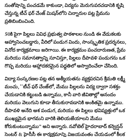
సంతోషాన్ని పంచడమే కాకుండా, విద్యను మెరుగుపరచడానికి కృషి
చేస్తున్న టీచ్ ఫర్ చేంజ్ మిషన్‌లోని చిన్నారుల పట్ల ప్రేమను
ప్రతిబింబించింది.
50కి పైగా పిల్లలు వివిధ ప్రభుత్వ పాఠశాలల నుండి ఈ వేడుకలకు
ఆహ్వానించబడ్డారు, వీరిలో పండుగ విందు, సాంస్కృతిక ప్రదర్శనలు,
వినోద కార్యక్రమాలు జరిగాయి. ఈ కార్యక్రమం పంచదారుణత, ప్రేమ
మరియు సమానత్వాన్ని సూచిస్తూ, పిల్లలు దీపావళి పండుగను ఒక
గొప్ప మరియు ఆహ్లాదకరమైన పద్ధతిలో ఆస్వాదించేలా చేసింది.
విద్యా సంస్కరణల పట్ల తన ఆత్మీయతను వ్యక్తపరచిన శ్రీమతి లక్ష్మీ
మంచు, ‘‘టీచ్ ఫర్ చేంజ్‌లో, మేము పిల్లలను విద్య ద్వారా సశక్తం
చేయడానికి కట్టుబడి ఉన్నాము, కానీ వారి జీవితాల్లో ఆనందం
మరియు వెలుగుని కూడా తీసుకురావడానికి అంకితమై ఉన్నాము.
దీపావళి అనేది ఆశ పండుగ, మరియు ఈ పిల్లలు భవిష్యత్తులో ఒక
ముఖ్యమైన భాగమని వారికి తెలియజేయాలని మేము
కోరుకుంటున్నాము” అని అన్నారు. నవోటెల్ హైదరాబాద్ కన్వెన్షన్
సెంటర్ & హైసీసీ ఈ కార్యక్రమాన్ని విజయవంతం చేయడంలో కీలక