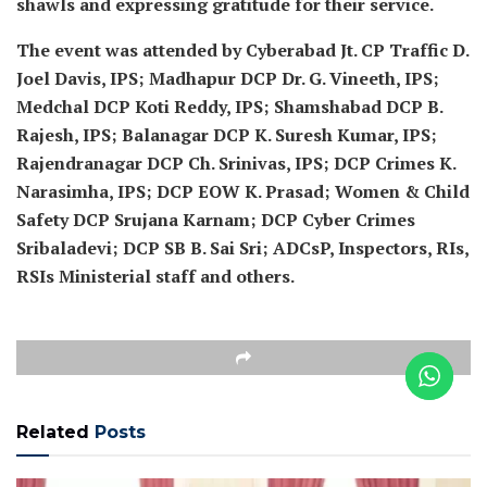
shawls and expressing gratitude for their service.
The event was attended by Cyberabad Jt. CP Traffic D.
Joel Davis, IPS; Madhapur DCP Dr. G. Vineeth, IPS;
Medchal DCP Koti Reddy, IPS; Shamshabad DCP B.
Rajesh, IPS; Balanagar DCP K. Suresh Kumar, IPS;
Rajendranagar DCP Ch. Srinivas, IPS; DCP Crimes K.
Narasimha, IPS; DCP EOW K. Prasad; Women & Child
Safety DCP Srujana Karnam; DCP Cyber Crimes
Sribaladevi; DCP SB B. Sai Sri; ADCsP, Inspectors, RIs,
RSIs Ministerial staff and others.
Related
Posts