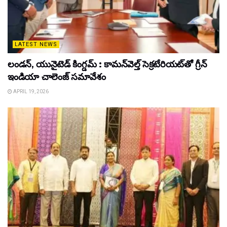
LATEST NEWS
లండన్, యునైటెడ్ కింగ్డమ్ : కామన్‌వెల్త్ సెక్రటేరియట్‌తో గ్రీన్
ఇండియా చాలెంజ్ సమావేశం
APRIL 19, 2026