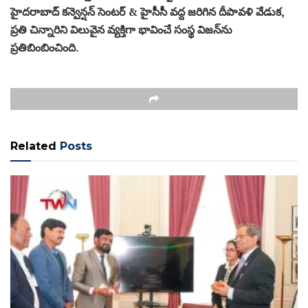
హైదరాబాద్ కన్వెన్షన్ సెంటర్ & హైసీసీ వద్ద జరిగిన దీపావళి వేడుక,
ప్రతి చిన్నారిని విలువైన వ్యక్తిగా భావించే సంస్థ విజన్‌ను
ప్రతిబింబించింది.
Related
Posts