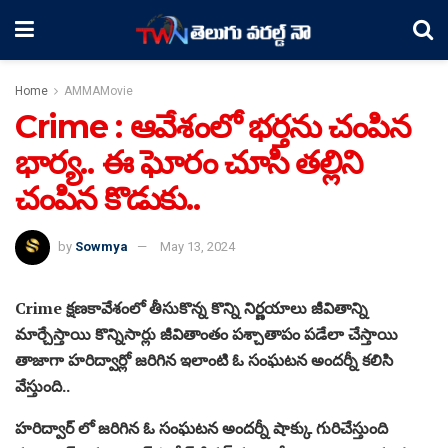
Home
AMMAMovie
Crime : ఆవేశంలో భర్తను చంపిన
భార్య.. ఈ ఘోరం చూసి తల్లిని
చంపిన కొడుకు..
by
Sowmya
May 13, 2024
Crime క్షణకావేశంలో తీసుకొన్న కొన్ని నిర్ణయాలు జీవితాన్ని
మార్చేస్తాయి కొన్నిసార్లు జీవితాంతం పశ్చాతాపం పడేలా చేస్తాయి
తాజాగా హరిద్వార్లో జరిగిన ఇలాంటి ఓ సంఘటన అందర్నీ కలిసి
వేస్తుంది..
హరిద్వార్ లో జరిగిన ఓ సంఘటన అందర్నీ షాక్కు గురిచేస్తుంది