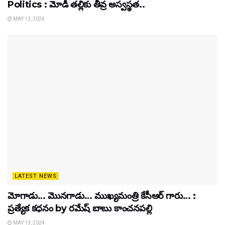
Politics : మోడీ తల్లికు తీవ్ర అస్వస్థత..
MAY 13, 2024
LATEST NEWS
మోగాడు… మొనగాడు… ముఖ్యమంత్రి కేసీఆర్ గారు… :
ప్రత్యేక కధనం by రమేష్ బాబు కాంచనపల్లి
MAY 13, 2024