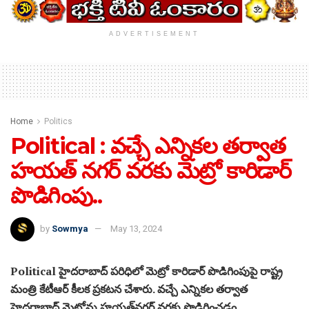
ADVERTISEMENT
Home
Politics
Political : వచ్చే ఎన్నికల తర్వాత
హయత్ నగర్ వరకు మెట్రో కారిడార్
పొడిగింపు..
by
Sowmya
May 13, 2024
Political హైదరాబాద్ పరిధిలో మెట్రో కారిడార్ పొడిగింపుపై రాష్ట్ర
మంత్రి కేటీఆర్ కీలక ప్రకటన చేశారు. వచ్చే ఎన్నికల తర్వాత
హైదరాబాద్ మెట్రోను హయత్‌నగర్‌ వరకు పొడిగించడం