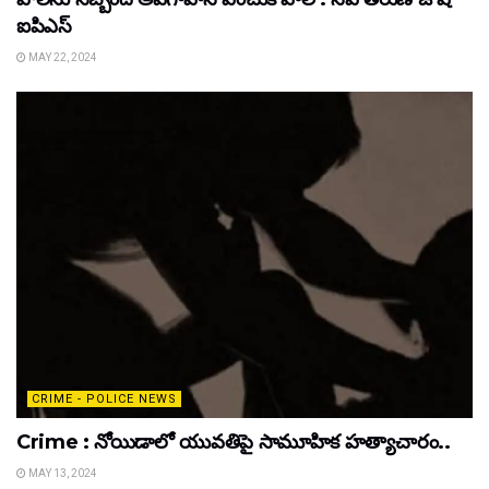
ఐపిఎస్
MAY 22, 2024
CRIME - POLICE NEWS
Crime : నోయిడాలో యువతిపై సామూహిక హత్యాచారం..
MAY 13, 2024