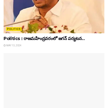
POLITICS
Politics : రాజమహేంద్రవరంలో జగన్ పర్యటన..
MAY 13, 2024