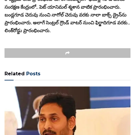
సంరక్షణ కేంద్రంలో.. పెట్‌ యానిమల్‌ శ్మశాన వాటిక ప్రారంభించారు.
బండ్లగూడ చెరువు నుంచి నాగోల్‌ చెరువు వరకు నాలా బాక్స్‌ డ్రైన్‌ను
ప్రారంభించారు. అలాగే సెంట్రల్‌ గ్రౌండ్ వాటర్‌ నుంచి ఫిర్జాదిగూడ వరకు..
లింక్‌రోడ్డు ప్రారంభించారు.
Related
Posts