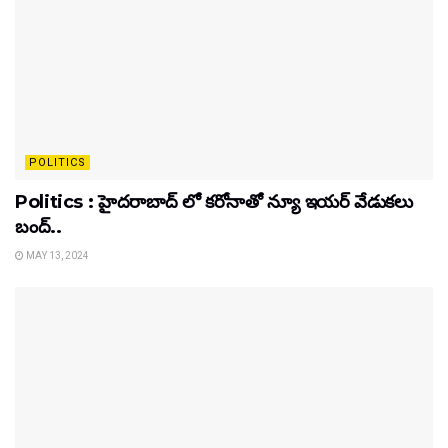
POLITICS
Politics : హైదరాబాద్ లో కరోనాతో న్యూ ఇయర్ వేడుకలు
బంద్..
MAY 13, 2024