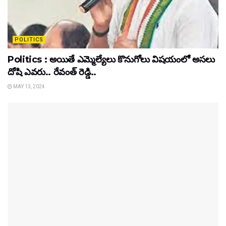
POLITICS
Politics : అయితే ఎమ్మెల్యేలు కొనుగోలు విషయంలో అసలు
దోషి ఎవరు.. రేవంత్ రెడ్డి..
MAY 13, 2024