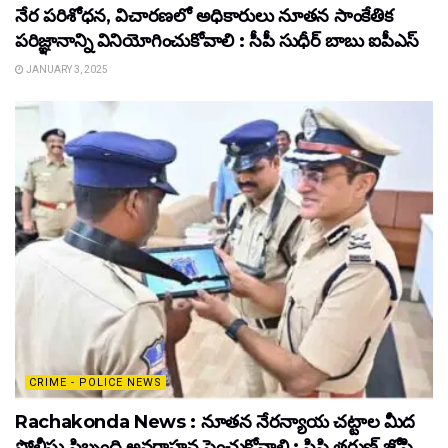
నేర పరిశోధన, విచారణలో అధికారులు నూతన సాంకేతిక
పరిజ్ఞానాన్ని వినియోగించుకోవాలి : సీపీ సుధీర్ బాబు ఐపీఎస్
JANUARY 3, 2025
CRIME - POLICE NEWS
Rachakonda News : నూతన నేరన్యాయ చట్టాల మీద
పోలీసు సిబ్బంది అవగాహన పెంచుకోవాలి : సిపి తరుణ్ జోషి