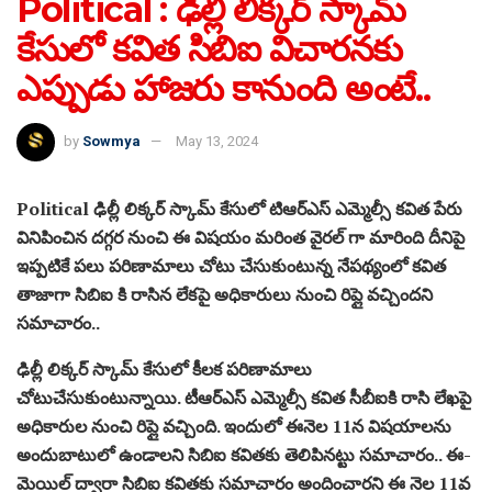
Political : ఢిల్లీ లిక్కర్ స్కామ్
కేసులో కవిత సిబిఐ విచారనకు
ఎప్పుడు హాజరు కానుంది అంటే..
by
Sowmya
May 13, 2024
Political ఢిల్లీ లిక్కర్ స్కామ్ కేసులో టిఆర్ఎస్ ఎమ్మెల్సీ కవిత పేరు
వినిపించిన దగ్గర నుంచి ఈ విషయం మరింత వైరల్ గా మారింది దీనిపై
ఇప్పటికే పలు పరిణామాలు చోటు చేసుకుంటున్న నేపథ్యంలో కవిత
తాజాగా సిబిఐ కి రాసిన లేకపై అధికారులు నుంచి రిప్లై వచ్చిందని
సమాచారం..
ఢిల్లీ లిక్కర్ స్కామ్ కేసులో కీలక పరిణామాలు
చోటుచేసుకుంటున్నాయి. టీఆర్‌ఎస్‌ ఎమ్మెల్సీ కవిత సీబీఐకి రాసి లేఖపై
అధికారుల నుంచి రిప్లై వచ్చింది. ఇందులో ఈనెల 11న విషయాలను
అందుబాటులో ఉండాలని సిబిఐ కవితకు తెలిపినట్టు సమాచారం.. ఈ-
మెయిల్ ద్వారా సిబిఐ కవితకు సమాచారం అందించారని ఈ నెల 11వ