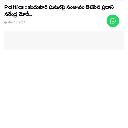
Politics : కందుకూరి ఘటనపై సంతాపం తెలిపిన ప్రధాని
నరేంద్ర మోడీ..
MAY 13, 2024
POLITICS
Politics : హైదరాబాద్ లో కరోనాతో న్యూ ఇయర్ వేడుకలు