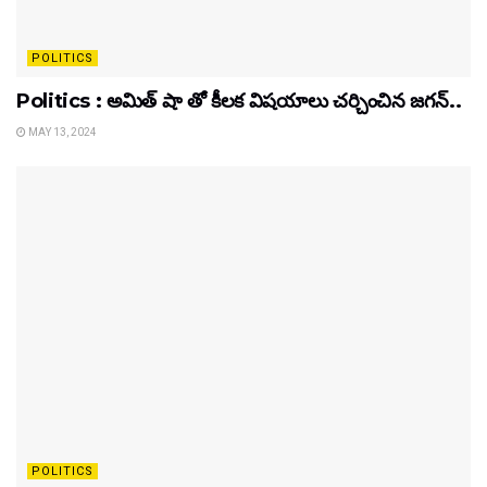
POLITICS
Politics : అమిత్ షా తో కీలక విషయాలు చర్చించిన జగన్..
MAY 13, 2024
POLITICS