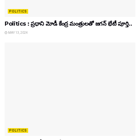
POLITICS
Politics : ప్రధాని మోడీ కేంద్ర మంత్రులతో జగన్ భేటీ పూర్తి..
MAY 13, 2024
POLITICS