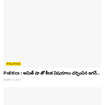
POLITICS
Politics : అమిత్ షా తో కీలక విషయాలు చర్చించిన జగన్..
MAY 13, 2024