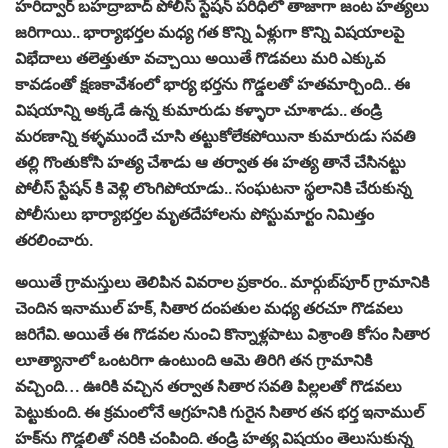
హరిద్వార్ బహద్రాబాద్ పోలీస్ స్టేషన్ పరిధిలో తాజాగా జంట హత్యలు
జరిగాయి.. భార్యాభర్తల మధ్య గత కొన్ని ఏళ్లుగా కొన్ని విషయాలపై
విభేదాలు తలెత్తుతూ వచ్చాయి అయితే గొడవలు మరి ఎక్కువ
కావడంతో క్షణకావేశంలో భార్య భర్తను గొడ్డలతో హతమార్చింది.. ఈ
విషయాన్ని అక్కడే ఉన్న కుమారుడు కళ్ళారా చూశాడు.. తండ్రి
మరణాన్ని కళ్ళముందే చూసి తట్టుకోలేకపోయినా కుమారుడు సవతి
తల్లి గొంతుకోసి హత్య చేశాడు ఆ తర్వాత ఈ హత్య తానే చేసినట్టు
పోలీస్ స్టేషన్ కి వెళ్లి లొంగిపోయాడు.. సంఘటనా స్థలానికి చేరుకున్న
పోలీసులు భార్యాభర్తల మృతదేహాలను పోస్టుమార్టం నిమిత్తం
తరలించారు.
అయితే గ్రామస్తులు తెలిపిన వివరాల ప్రకారం.. మార్గుబ్‌పూర్ గ్రామానికి
చెందిన ఇనాముల్ హక్, సితార దంపతుల మధ్య తరచూ గొడవలు
జరిగేవి. అయితే ఈ గొడవల నుంచి కొన్నాళ్లపాటు విశ్రాంతి కోసం సితార
లూత్యానాలో ఒంటరిగా ఉంటుంది ఆమె తిరిగి తన గ్రామానికి
వచ్చింది… ఊరికి వచ్చిన తర్వాత సితార సవతి పిల్లలతో గొడవలు
పెట్టుకుంది. ఈ క్రమంలోనే ఆగ్రహనికి గురైన సితార తన భర్త ఇనాముల్
హక్‌ను గొడ్డలితో నరికి చంపింది. తండ్రి హత్య విషయం తెలుసుకున్న