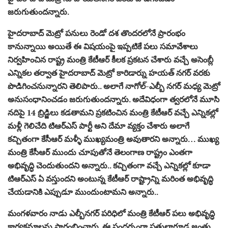
జరుగుతుందన్నారు.
హైదరాబాద్ మెట్రో పనులు రెండో దశ తొందరలోనే ప్రారంభం
కానున్నాయి అయితే ఈ విషయంపై ఇప్పటికే పలు సమావేశాలు
నిర్వహించిన రాష్ట్ర మంత్రి కేటీఆర్ కీలక ప్రకటన చేశారు వచ్చే అసెంబ్లీ
ఎన్నికల తర్వాత హైదరాబాద్ మెట్రో కారిడార్ను హయత్ నగర్ వరకు
పొడిగించనున్నారని తెలిపారు.. అలాగే నాగోల్‌-ఎల్బీ నగర్‌ మధ్య మెట్రో
అనుసంధానించడం జరుగుతుందన్నారు. అదేవిధంగా త్వరలోనే మూసి
నదిపై 14 బ్రిడ్జిలు కడతామని ప్రకటించిన మంత్రి కేటీఆర్ వచ్చే ఎన్నికల్లో
మళ్లీ గెలిచేది టిఆర్ఎస్ పార్టీ అని దేమా వ్యక్తం చేశారు అలాగే
కచ్చితంగా కేసీఆర్ మళ్ళీ ముఖ్యమంత్రి అవుతారని అన్నారు… ముఖ్య
మంత్రి కేసీఆర్ ముందు చూపుతోనే తెలంగాణ రాష్ట్రం ఎంతగా
అభివృద్ధి చెందుతుందని అన్నారు.. కచ్చితంగా వచ్చే ఎన్నికల్లో కూడా
టిఆర్ఎస్ ఏ వస్తుందని అంటున్న కేటీఆర్ రాష్ట్రాన్ని మరింత అభివృద్ధి
చేయడానికి ఎప్పుడూ ముందుంటామని అన్నారు..
మంగళవారం నాడు ఎల్బీనగర్ పరిధిలో మంత్రి కేటీఆర్ పలు అభివ‌ృద్ధి
కార్యక్రమాలను ప్రారంభించారు. ఈ సందర్భంగా ఫతుల్లాగూడ జంతు