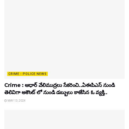
CRIME - POLICE NEWS
Crime : ఆధార్ వేలిముద్రలు సేకరించి..ఏఈపిఎస్ నుండి
తెలివిగా అకౌంట్ లో నుండి డబ్బులు కాజేసిన ఓ వ్యక్తి..
MAY 13, 2024