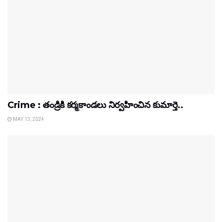
Crime : తండ్రికి కర్మకాండలు నిర్వహించిన కుమార్తె..
MAY 13, 2024