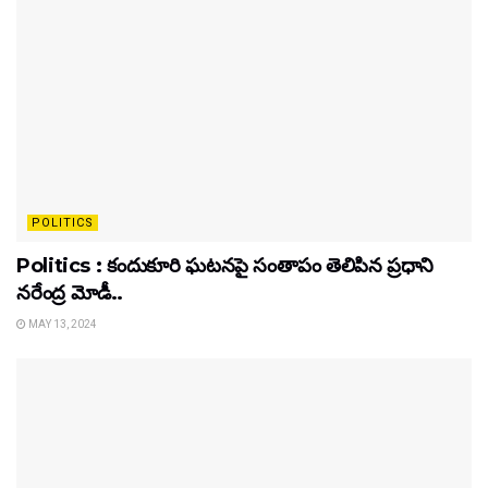
POLITICS
Politics : కందుకూరి ఘటనపై సంతాపం తెలిపిన ప్రధాని
నరేంద్ర మోడీ..
MAY 13, 2024