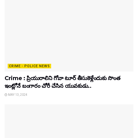
CRIME - POLICE NEWS
Crime : ప్రియురాలిని గోవా టూర్ తీసుకెళ్లేందుకు సొంత
ఇంట్లోనే బంగారం చోరీ చేసిన యువకుడు..
MAY 13, 2024