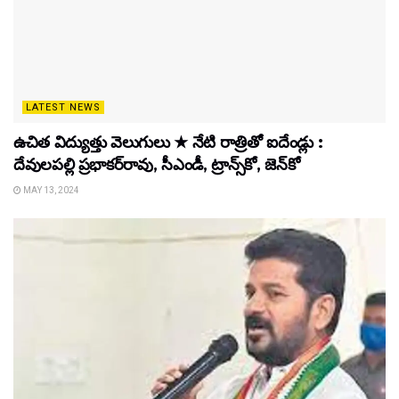
LATEST NEWS
ఉచిత విద్యుత్తు వెలుగులు ★ నేటి రాత్రితో ఐదేండ్లు :
దేవులపల్లి ప్రభాకర్‌రావు, సీఎండీ, ట్రాన్స్‌కో, జెన్‌కో
MAY 13, 2024