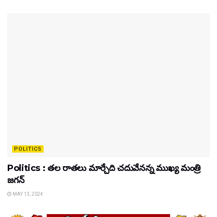
POLITICS
Politics : తల రాతలు మార్చేది చదువేనన్న ముఖ్య మంత్రి
జగన్
MAY 13, 2024