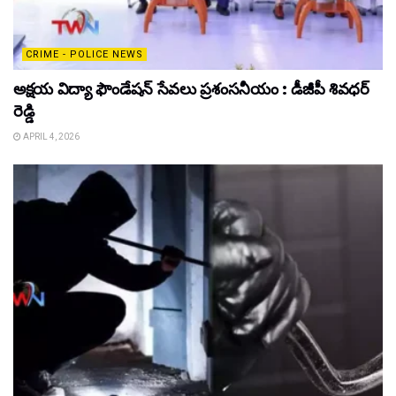
CRIME - POLICE NEWS
అక్షయ విద్యా ఫౌండేషన్ సేవలు ప్రశంసనీయం : డీజీపీ శివధర్
రెడ్డి
APRIL 4, 2026