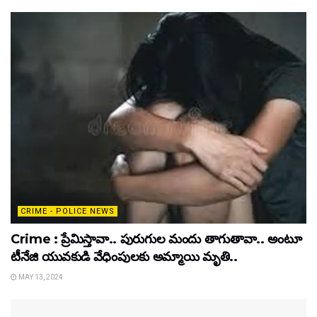
CRIME - POLICE NEWS
Crime : ప్రేమిస్తావా.. పురుగుల మందు తాగుతావా.. అంటూ
టీనేజి యువకుడి వేధింపులకు అమ్మాయి మృతి..
MAY 13, 2024