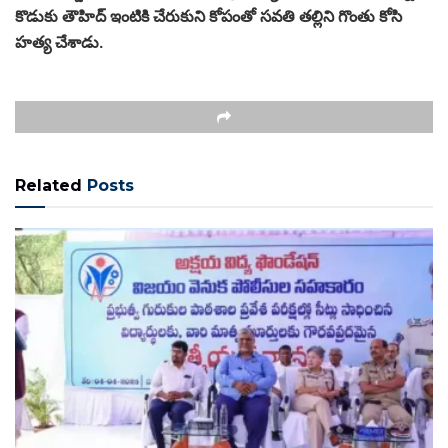
కొడుకు తౌహిద్ ఇంటికి చేరుకుని కోపంతో సవతి తల్లిని గొంతు కోసి
హత్య చేశాడు.
Related
Posts