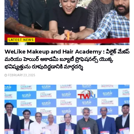
LATEST NEWS
WeLike Makeup and Hair Academy : వీలైక్ మేకప్
మరియు హెయిర్ అకాడమీ బ్యూటీ ప్రొఫెషనల్స్ యొక్క
భవిష్యత్తును రూపుదిద్దడానికి మార్గదర్శి
FEBRUARY 23, 2025