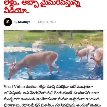
లేళ్లు.. అబ్బా మైమరిపిస్తున్న
వీడియో..
by
Sowmya
May 13, 2024
Viral Video జింకలు.. లేళ్లు చూస్తే ఎవరికైనా బలే ముచ్చటగా
అనిపిస్తుంది.. అవి చెంగుచెంగుమని గెంతుతుంటే చూడటానికి చాలా
ముచ్చటగా ఉంటుంది. అంతేకాకుండా మనసు ఆహ్లాదంగా ఉంటుంది.
పురాణాలు, యానిమేషన్ మూవీలు చూసినప్పుడు అందులో జింకలు