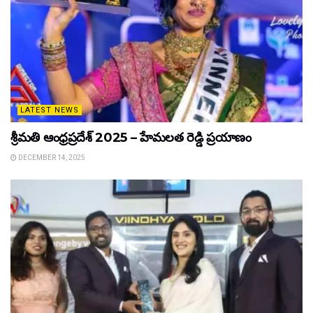
LATEST NEWS
శ్రీమతి ఆంధ్రప్రదేశ్ 2025 – హేమలత రెడ్డి ప్రయాణం
DECEMBER 14, 2025