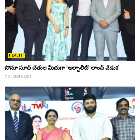
HEALTH
సోనూ సూద్ చేతుల మీదుగా ‘ఆల్ఫాలీట్’ లాంచ్ వేడుక
AUGUST 6, 2025