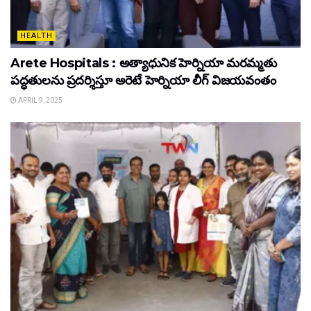
HEALTH
Arete Hospitals : అత్యాధునిక హెర్నియా మరమ్మతు
పద్ధతులను ప్రదర్శిస్తూ అరెటే హెర్నియా లీగ్ విజయవంతం
APRIL 9, 2025