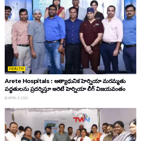
HEALTH
Arete Hospitals : అత్యాధునిక హెర్నియా మరమ్మతు
పద్ధతులను ప్రదర్శిస్తూ అరెటే హెర్నియా లీగ్ విజయవంతం
APRIL 9, 2025