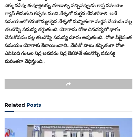
ఎక్కువసేపు కంప్యూటర్ను చూడాల్సి వచ్చినప్పుడు కాస్త సమయం
గ్యాప్ తీసుకుని కళ్ళను ముని వేళ్ళతో మర్దన చేసుకోవాలి. అదే
సమయంలో కనుబొమ్మలపైన వేళ్ళతో సున్నితంగా మర్ధన చేయడం వల్ల
తలనొప్పి సమస్య తగ్గుతుంది. యోగాను రోజు దినచర్యలో భాగం
చేసుకోవడం వల్ల తలనొప్పి సమస్య దూరం అవుతుంది.. రోజు వీలైనంత
సమయం యోగాకు కేటాయించాలి.. వేటితో పాటు కచ్చితంగా రోజు
ఎనిమిది గంటల నిద్ర అవసరం నిద్ర లేకపోతే తలనొప్పి సమస్య
మరింతగా వేధిస్తుంది..
Related
Posts