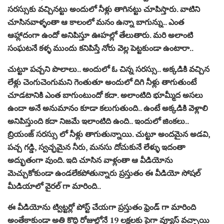
సరస్సుకు వచ్చినట్టు అందులో నీళ్లు తాగినట్టు చూపిస్తారు. వాటిని
చూసినవాళ్ళంతా ఆ కాలంలో మనం ఉన్నా బాగున్ను.. ఎంత
ఆహ్లాదంగా ఉందో అనిపిస్తూ ఊహల్లో తేలుతారు. మరి అలాంటి
సంఘటనే కళ్ళ ముందు కనిపిస్తే నోరు వెల్ల పెట్టకుండా ఉంటారా..
చుట్టూ పచ్చని పొలాలు.. అందులో ఓ చిన్న సరస్సు.. అక్కడికి వచ్చిన
లేళ్లు చెంగుచెంగుమని గెంతుతూ అందులో దిగి నీళ్లు తాగుతుంటే
చూడటానికి ఎంత బాగుంటుందో కదా. అలాంటిది భూమ్మీద అసలు
ఉందా అనే అనుమానం కూడా కలుగుతుంది.. ఉంటే అక్కడికి వెళ్లాలి
అనిపిస్తుంది కదా నిజమే ఇలాంటిది ఉంది.. ఇందులో జింకలు..
బ్రియంజ్ సరస్సు లో నీళ్లు తాగుతున్నాయి. చుట్టూ అందమైన అడవి,
పచ్చ గడ్డి, స్వచ్ఛమైన నీరు, మనసు దోచుకునే లేళ్ళు ఇదంతా
అద్భుతంగా వుంది. ఇది చూసిన వాళ్లంతా ఆ వీడియోను
మెచ్చుకోకుండా ఉండలేకపోతున్నారు ప్రస్తుతం ఈ వీడియో సోషల్
మీడియాలో వైరల్ గా మారింది..
ఈ వీడియోను ట్విట్టర్లో పోస్ట్ చేయగా ప్రస్తుతం ఫ్రెండ్ గా మారింది
అంతేకాకుండా అతి కొద్ది రోజుల్లోనే 19 లక్షలకు పైగా వ్యూస్ వచ్చాయి