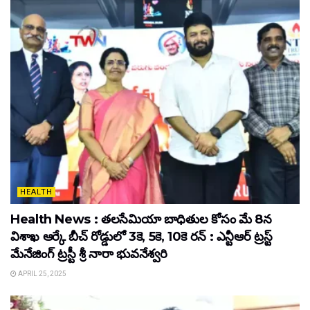
HEALTH
Health News : తలసేమియా బాధితుల కోసం మే 8న
విశాఖ ఆర్కే బీచ్‌ రోడ్డులో 3కె, 5కె, 10కె రన్‌ : ఎన్టీఆర్‌ ట్రస్ట్‌
మేనేజింగ్‌ ట్రస్టీ శ్రీ నారా భువనేశ్వరి
APRIL 25, 2025