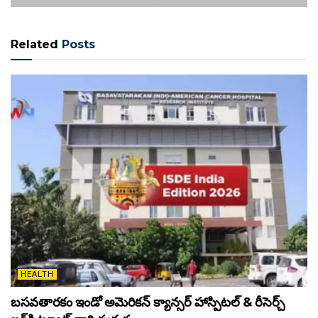
Related
Posts
HEALTH
బసవతారకం ఇండో అమెరికన్ క్యాన్సర్ హాస్పిటల్ & రీసెర్చ్