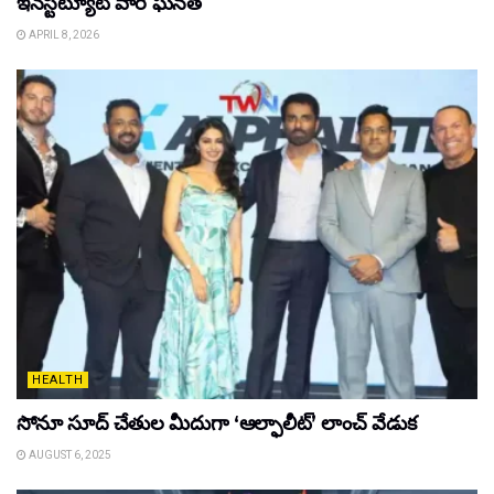
ఇన్‌స్టిట్యూట్ వారి ఘనత
APRIL 8, 2026
HEALTH
సోనూ సూద్ చేతుల మీదుగా ‘ఆల్ఫాలీట్’ లాంచ్ వేడుక
AUGUST 6, 2025