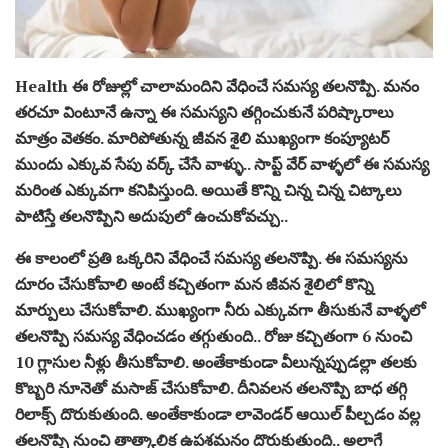
Health ఈ రోజుల్లో చాలామందిని వేధించే సమస్య తలనొప్పి. మనం
తరచూ వింటూనే ఉన్నా ఈ సమస్యని తగ్గించుకునే పరిష్కారాలు
మాత్రం వెతకం. మారిపోతున్న జీవన శైలి ముఖ్యంగా కంప్యూటర్
ముందు ఎక్కువ సేపు వర్క్ చేసే వాళ్ళు.. సాప్ట్ వేర్ వాళ్ళలో ఈ సమస్య
మరింత ఎక్కువగా కనిపిస్తుంది. అయితే కొన్ని చిన్న చిన్న చిట్కాలు
పాటిస్తే తలనొప్పిని అదుపులో ఉంచుకోవచ్చు..
ఈ కాలంలో ప్రతి ఒక్కరిని వేధించే సమస్య తలనొప్పి. ఈ సమస్యను
దూరం చేసుకోవాలి అంటే కచ్చితంగా మన జీవన శైలిలో కొన్ని
మార్పులు చేసుకోవాలి. ముఖ్యంగా నీరు ఎక్కువగా తీసుకునే వాళ్ళలో
తలనొప్పి సమస్య వేధించడం తగ్గుతుంది.. రోజు కచ్చితంగా 6 నుంచి
10 గ్లాసుల నీళ్లు తీసుకోవాలి. అంతేకాకుండా వీలున్నప్పుడల్లా తలకు
కొబ్బరి నూనెతో మసాజ్ చేసుకోవాలి. దీనివలన తలనొప్పి బాధ తగ్గి
రిలాక్స్ దొరుకుతుంది. అంతేకాకుండా లావెండర్ ఆయిల్ పీల్చడం వల్ల
తలనొప్పి నుంచి తాత్కాలిక ఉపశమనం దొరుకుతుంది.. అలాగే