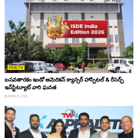
HEALTH
బసవతారకం ఇండో అమెరికన్ క్యాన్సర్ హాస్పిటల్ & రీసెర్చ్
ఇన్‌స్టిట్యూట్ వారి ఘనత
APRIL 8, 2026