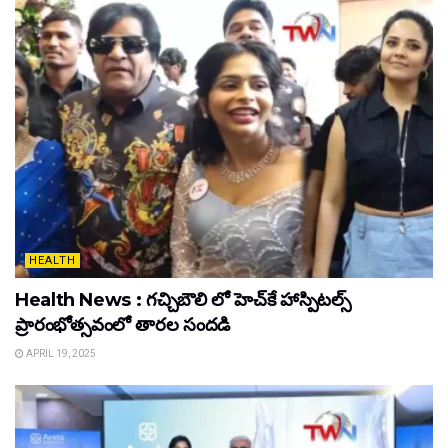
HEALTH
Health News : గచ్చిబౌలి లో హెచ్‌కే హాస్పిటల్స్
ప్రారంభోత్సవంలో తారల సందడి
APRIL 19, 2025