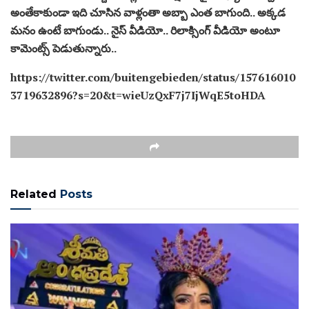
అంతేకాకుండా ఇది చూసిన వాళ్లంతా అబ్బా ఎంత బాగుంది.. అక్కడ
మనం ఉంటే బాగుండు.. నైస్ వీడియో.. రిలాక్సింగ్ వీడియో అంటూ
కామెంట్స్ పెడుతున్నారు..
https://twitter.com/buitengebieden/status/157616010
3719632896?s=20&t=wieUzQxF7j7IjWqE5toHDA
Related
Posts