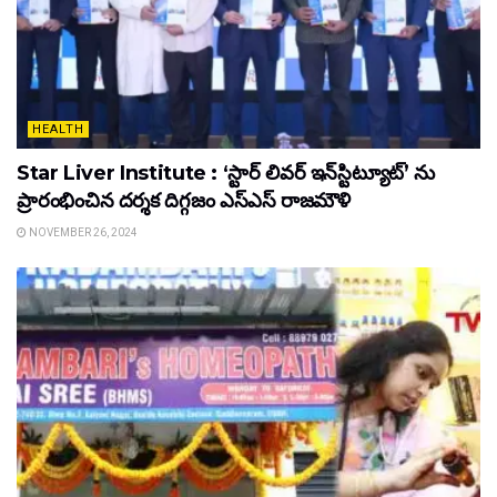
HEALTH
Star Liver Institute : ‘స్టార్ లివర్ ఇన్‌స్టిట్యూట్’ ను
ప్రారంభించిన ద‌ర్శ‌క దిగ్గ‌జం ఎస్ఎస్ రాజ‌మౌళి
NOVEMBER 26, 2024