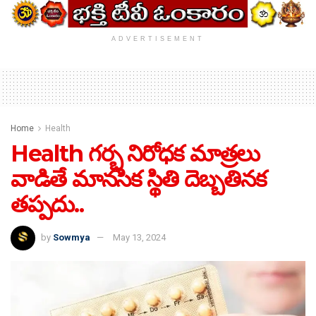
ADVERTISEMENT
Home
Health
Health గర్భ నిరోధక మాత్రలు
వాడితే మానసిక స్థితి దెబ్బతినక
తప్పదు..
by
Sowmya
May 13, 2024