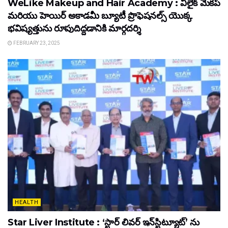
WeLike Makeup and Hair Academy : వీలైక్ మేకప్
మరియు హెయిర్ అకాడమీ బ్యూటీ ప్రొఫెషనల్స్ యొక్క
భవిష్యత్తును రూపుదిద్దడానికి మార్గదర్శి
FEBRUARY 23, 2025
HEALTH
Star Liver Institute : ‘స్టార్ లివర్ ఇన్‌స్టిట్యూట్’ ను