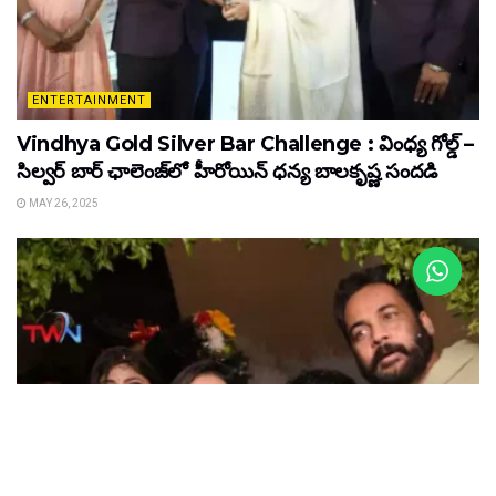
ENTERTAINMENT
Vindhya Gold Silver Bar Challenge : వింధ్య గోల్డ్ –
సిల్వర్ బార్ ఛాలెంజ్‌లో హీరోయిన్ ధ‌న్య బాల‌కృష్ణ‌ సందడి
MAY 26, 2025