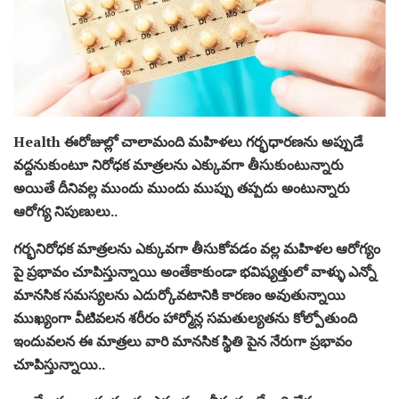
Health ఈరోజుల్లో చాలామంది మహిళలు గర్భధారణను అప్పుడే
వద్దనుకుంటూ నిరోధక మాత్రలను ఎక్కువగా తీసుకుంటున్నారు
అయితే దీనివల్ల ముందు ముందు ముప్పు తప్పదు అంటున్నారు
ఆరోగ్య నిపుణులు..
గర్భనిరోధక మాత్రలను ఎక్కువగా తీసుకోవడం వల్ల మహిళల ఆరోగ్యం
పై ప్రభావం చూపిస్తున్నాయి అంతేకాకుండా భవిష్యత్తులో వాళ్ళు ఎన్నో
మానసిక సమస్యలను ఎదుర్కోవటానికి కారణం అవుతున్నాయి
ముఖ్యంగా వీటివలన శరీరం హార్మోన్ల సమతుల్యతను కోల్పోతుంది
ఇందువలన ఈ మాత్రలు వారి మానసిక స్థితి పైన నేరుగా ప్రభావం
చూపిస్తున్నాయి..