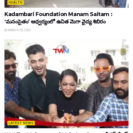
HEALTH
Kadambari Foundation Manam Saitam :
‘మనంసైతం’ ఆధ్వర్యంలో ఉచిత మెగా వైద్య శిబిరం
MARCH 30, 2025
LATEST NEWS