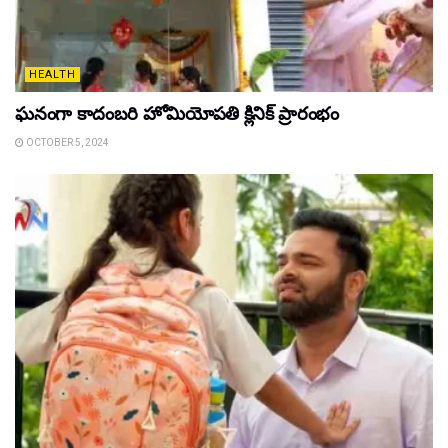
HEALTH
ఘ‌నంగా కాదంబ‌రి హోమియోపతి క్లినిక్ ప్రారంభం
OCTOBER 5, 2024