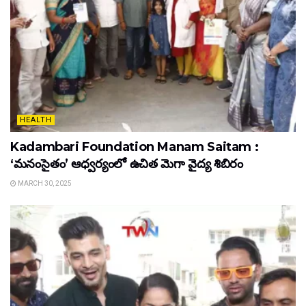
HEALTH
Kadambari Foundation Manam Saitam :
‘మనంసైతం’ ఆధ్వర్యంలో ఉచిత మెగా వైద్య శిబిరం
MARCH 30, 2025