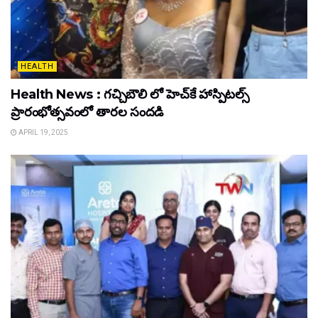
HEALTH
Health News : గచ్చిబౌలి లో హెచ్‌కే హాస్పిటల్స్
ప్రారంభోత్సవంలో తారల సందడి
APRIL 19, 2025