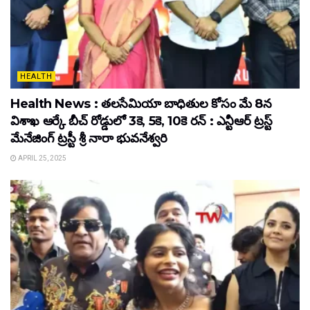
HEALTH
Health News : తలసేమియా బాధితుల కోసం మే 8న
విశాఖ ఆర్కే బీచ్‌ రోడ్డులో 3కె, 5కె, 10కె రన్‌ : ఎన్టీఆర్‌ ట్రస్ట్‌
మేనేజింగ్‌ ట్రస్టీ శ్రీ నారా భువనేశ్వరి
APRIL 25, 2025