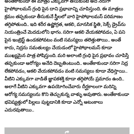
అంతేకాకుండా ఈ మాత్రం ఎక్కువగా తీసుకుంటే అది నేరుగా
హైపోథాలమస్ గ్రంధి పైన దాని ప్రభావాన్ని చూపిస్తుంది. ఈ మాత్రలు
క్రమం తప్పకుండా తీసుకునే స్త్రీలలో వారి హైపోథాలమస్ పరిమాణం
తగ్గిపోతుంది.. ఇది శరీర ఉష్ణోగ్రత, ఆకలి, మానసిక స్థితి, సెక్స్ డ్రైవ్‌ను
నియంత్రించే మెదడులోని భాగం. సరిగా ఆకలి వేయకపోవడం, ఏ పని
పైన ఇంట్రెస్ట్ ఉండకపోవటం వంటి సమస్యలు తలెత్తుతాయి.. అంతే
కాదు, నిద్రను సమతుల్యం చేయడంలో హైపోథాలమస్ కూడా
ముఖ్యమైన పాత్ర పోషిస్తుంది. మరి అలాంటి గ్రంధి పైన ప్రభావం చూపిస్తే
తప్పకుండా ఆరోగ్యం అనేది దెబ్బతింటుంది.. అంతేకాకుండా సరిగా నిద్ర
లేకపోవడం, ఆకలి వేయకపోవడం వంటి సమస్యలు కూడా వేధిస్తాయి..
వీటిని ఎక్కువగా వాడితే జ్ఞాపకశక్తి కూడా తగ్గిపోయే ప్రమాదం ఉంది..
అలాగే వీటిని ఎక్కువగా ఉపయోగించేవారు దీర్ఘకాలంగా మరిన్ని
ఆరోగ్య సమస్యలను కొని తెచ్చుకున్న వాళ్ళు అవుతారు. అంతేకాకుండా
భవిష్యత్తులో పిల్లలు పుట్టడానికి కూడా ఎన్నో ఆటంకాలు
ఎదురవుతాయి..