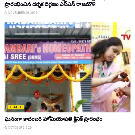
ప్రారంభించిన ద‌ర్శ‌క దిగ్గ‌జం ఎస్ఎస్ రాజ‌మౌళి
NOVEMBER 26, 2024
HEALTH
ఘ‌నంగా కాదంబ‌రి హోమియోపతి క్లినిక్ ప్రారంభం
OCTOBER 5, 2024