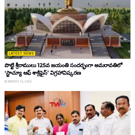
LATEST NEWS
పొట్టి శ్రీరాములు 125వ జయంతి సందర్భంగా అమరావతిలో
‘స్టాచ్యూ ఆఫ్ శాక్రిఫైస్’ విగ్రహావిష్కరణ
MARCH 16, 2026