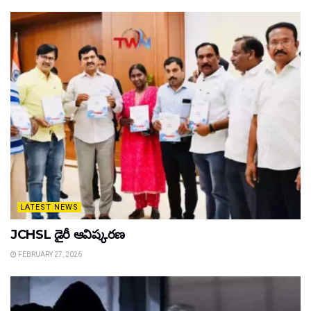
LATEST NEWS
JCHSL డైరీ ఆవిష్కరణ
FEBRUARY 27, 2026