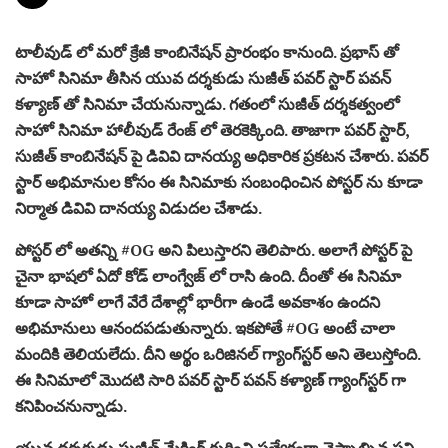
టాలీవుడ్ లో మరో క్రేజీ కాంబినేషన్ ప్రారంభం కానుంది. ప్రభాస్ తో
సాహో సినిమా తీసిన యువ దర్శకుడు సుజీత్ పవర్ స్టార్ పవన్
కళ్యాణ్ తో సినిమా చేయనున్నాడు. గతంలో సుజీత్ దర్శకత్వంలో
సాహో సినిమా హాలీవుడ్ రేంజ్ లో తెరకెక్కింది. తాజాగా పవర్ స్టార్,
సుజీత్ కాంబినేషన్ పై డివివి దానయ్య అధికారిక ప్రకటన చేశారు. పవర్
స్టార్ అభిమానుల కోసం ఈ సినిమాకు సంబంధించిన పోస్టర్ ను కూడా
నిర్మాత డివివి దానయ్య విడుదల చేశాడు.
పోస్టర్ లో అతన్ని #OG అని పిలుస్తారని తెలిపారు. అలాగే పోస్టర్ పై
చైనా భాషలో ఏదో కోడ్ లాంగ్వేజ్ లో రాసి ఉంది. దీంతో ఈ సినిమా
కూడా సాహో లాగే వేరే దేశాల్లో భారీగా ఉండే అవకాశం ఉందని
అభిమానులు ఆనందపడుతున్నారు. ఇకపోతే #OG అంటే చాలా
మందికి తెలియలేదు. దీని అర్థం ఒరిజినల్ గ్యాంగ్‌స్టర్ అని తెలుస్తోంది.
ఈ సినిమాలో మొదటి సారి పవర్ స్టార్ పవన్ కళ్యాణ్ గ్యాంగ్‌స్టర్ గా
కనిపించనున్నాడు.
యువ దర్శకుడు సుజీత్ మేకింగ్ గురించి ప్రత్యేకంగా చెప్పాల్సిన పని