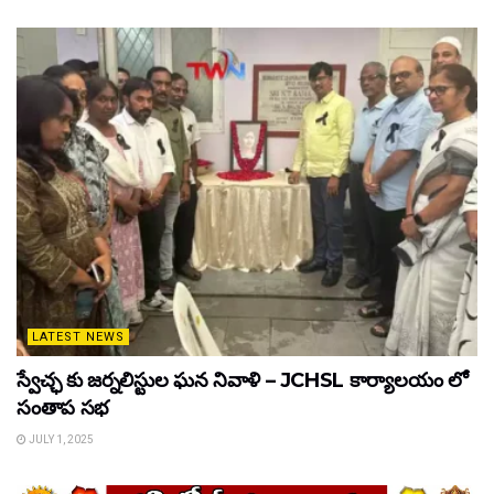
LATEST NEWS
స్వేచ్ఛ కు జర్నలిస్టుల ఘన నివాళి – JCHSL కార్యాలయం లో
సంతాప సభ
JULY 1, 2025