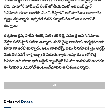
లేదు. సాహోనే హాలీవుడ్ రేంజ్ లో తీయడంతో ఇక పవర్ స్టార్
సినిమాను కూడా అంతకు మించి తీస్తాడని అభిమానులు ఆశాభావం
వ్యక్తం చేస్తున్నారు. ఇప్పటికే పవన్ కళ్యాణ్ చేతిలో పలు మూవీస్
ఉన్నాయి.
దర్శకులు క్రిష్, హరీష్ శంకర్, సురేందర్ రెడ్డి, సముద్ర ఖని సినిమాలు
చేస్తూ పవర్ స్టార్ బిజీగా ఉన్నారు. మరో వైపు రాజకీయ కార్యక్రమాలకు
కూడా హాజరవుతున్నారు. అటు పాలిటిక్స్, ఇటు సినిమాలకి టైం అడ్జస్ట్
చేయలేక పవన్ కాస్త ఇబ్బంది పడుతున్నారు. ఇప్పుడు ఇంకో కొత్త
సినిమా అది కూడా భారీ బడ్జెట్ గ్యాంగ్‌స్టర్ సినిమా కావడంతో అందరూ
ఈ సినిమా 2024లోనే ఉంటుందేమోనని అనుకుంటున్నారు.
Related
Posts