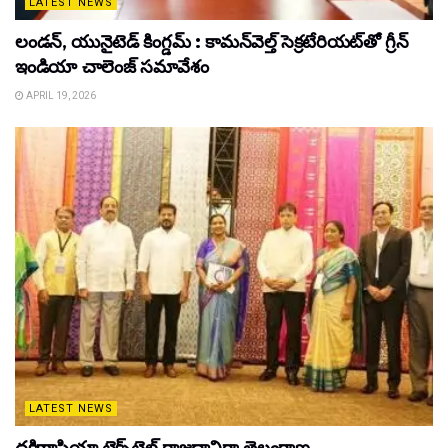
LATEST NEWS
లండన్, యునైటెడ్ కింగ్డమ్ : కామన్‌వెల్త్ సెక్రటేరియట్‌తో గ్రీన్
ఇండియా చాలెంజ్ సమావేశం
APRIL 19, 2026
LATEST NEWS
దక్షిణాసియా టెక్స్‌టైల్ రాజధానిగా తెలంగాణ