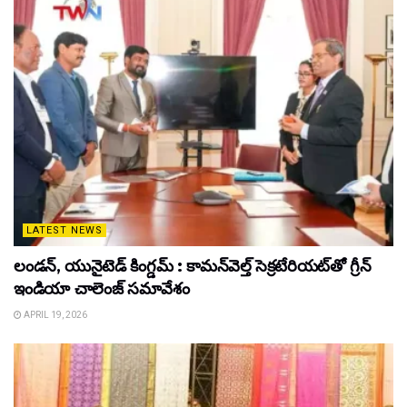
LATEST NEWS
లండన్, యునైటెడ్ కింగ్డమ్ : కామన్‌వెల్త్ సెక్రటేరియట్‌తో గ్రీన్
ఇండియా చాలెంజ్ సమావేశం
APRIL 19, 2026