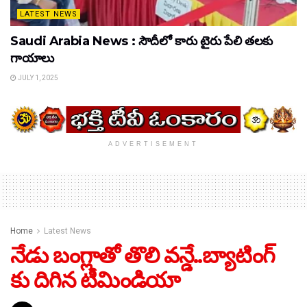
LATEST NEWS
Saudi Arabia News : సౌదీలో కారు టైరు పేలి తలకు
గాయాలు
JULY 1, 2025
ADVERTISEMENT
Home
Latest News
నేడు బంగ్లాతో తొలి వన్డే..బ్యాటింగ్
కు దిగిన టీమిండియా