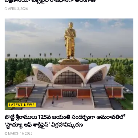
APRIL 3, 2026
LATEST NEWS
పొట్టి శ్రీరాములు 125వ జయంతి సందర్భంగా అమరావతిలో
‘స్టాచ్యూ ఆఫ్ శాక్రిఫైస్’ విగ్రహావిష్కరణ
MARCH 16, 2026