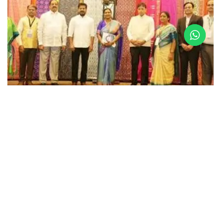
LATEST NEWS
దక్షిణాసియా టెక్స్‌టైల్ రాజధానిగా తెలంగాణ
APRIL 3, 2026