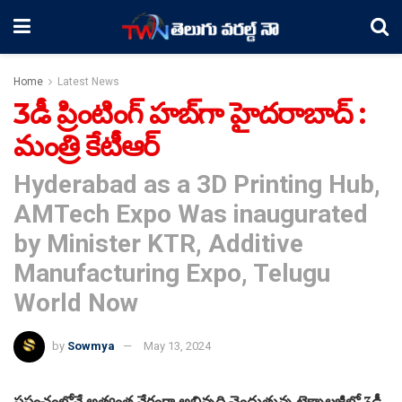
Home
Latest News
3డీ ప్రింటింగ్‌ హబ్‌గా హైదరాబాద్‌ :
మంత్రి కేటీఆర్‌
Hyderabad as a 3D Printing Hub,
AMTech Expo Was inaugurated
by Minister KTR, Additive
Manufacturing Expo, Telugu
World Now
by
Sowmya
May 13, 2024
ప్రపంచంలోనే అత్యంత వేగంగా అభివృద్ధి చెందుతున్న టెక్నాలజీల్లో 3డీ