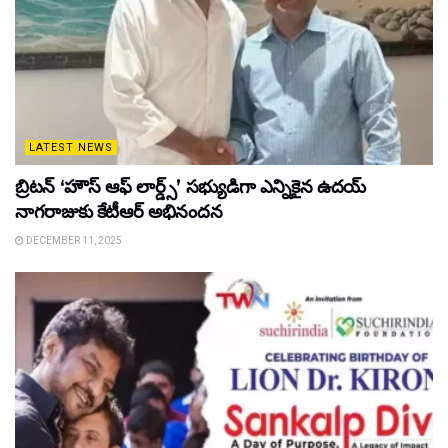
LATEST NEWS
బ్రిటన్ ‘హౌస్ ఆఫ్ లార్డ్స్’ సభ్యుడిగా ఎన్నికైన ఉదయ్
నాగరాజుకు కేటీఆర్ అభినందన
DECEMBER 11, 2025