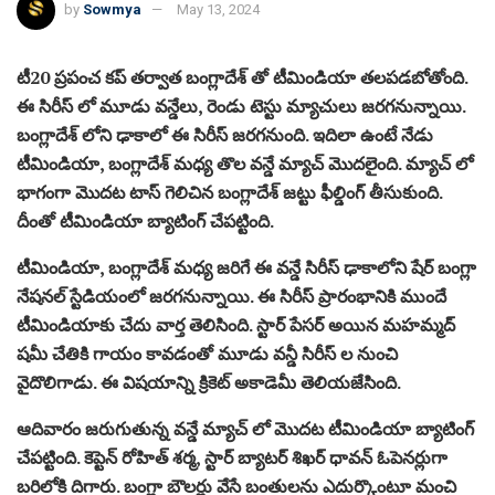
by
Sowmya
May 13, 2024
టీ20 ప్రపంచ కప్ తర్వాత బంగ్లాదేశ్ తో టీమిండియా తలపడబోతోంది.
ఈ సిరీస్ లో మూడు వన్డేలు, రెండు టెస్టు మ్యాచులు జరగనున్నాయి.
బంగ్లాదేశ్ లోని ఢాకాలో ఈ సిరీస్ జరగనుంది. ఇదిలా ఉంటే నేడు
టీమిండియా, బంగ్లాదేశ్ మధ్య తొల వన్డే మ్యాచ్ మొదలైంది. మ్యాచ్ లో
భాగంగా మొదట టాస్ గెలిచిన బంగ్లాదేశ్ జట్టు ఫీల్డింగ్ తీసుకుంది.
దీంతో టీమిండియా బ్యాటింగ్ చేపట్టింది.
టీమిండియా, బంగ్లాదేశ్ మధ్య జరిగే ఈ వన్డే సిరీస్ ఢాకాలోని షేర్ బంగ్లా
నేషనల్ స్టేడియంలో జరగనున్నాయి. ఈ సిరీస్ ప్రారంభానికి ముందే
టీమిండియాకు చేదు వార్త తెలిసింది. స్టార్ పేసర్ అయిన మహమ్మద్
షమీ చేతికి గాయం కావడంతో మూడు వన్డీ సిరీస్ ల నుంచి
వైదొలిగాడు. ఈ విషయాన్ని క్రికెట్ అకాడెమీ తెలియజేసింది.
ఆదివారం జరుగుతున్న వన్డే మ్యాచ్ లో మొదట టీమిండియా బ్యాటింగ్
చేపట్టింది. కెప్టెన్ రోహిత్ శర్మ, స్టార్ బ్యాటర్ శిఖర్ ధావన్ ఓపెనర్లుగా
బరిలోకి దిగారు. బంగ్లా బౌలర్లు వేసే బంతులను ఎదుర్కొంటూ మంచి