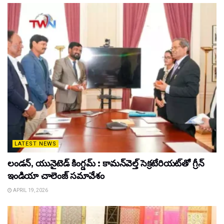
LATEST NEWS
లండన్, యునైటెడ్ కింగ్డమ్ : కామన్‌వెల్త్ సెక్రటేరియట్‌తో గ్రీన్
ఇండియా చాలెంజ్ సమావేశం
APRIL 19, 2026