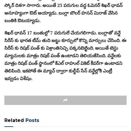
స్కోర్ దిశగా సాగారు. అయితే 23 పరుగుల వద్ద ఓపెనర్ శిఖర్ ధావన్
అనూహ్యంగా ఔట్ అయ్యాడు. బంగ్లా బౌలర్ హసన్ మిరాజ్ వేసిన
బంతికి ఔటయ్యాడు.
శిఖర్ ధావన్ 17 బంతుల్లో 7 పరుగులే చేయగలిగాడు. బంగ్లాతో వన్డే
సిరీస్ కు భారత టీమ్ తుది జట్టు కూర్పులో కొన్ని మార్పులు చేసింది. ఈ
సిరీస్ కు రిషబ్ పంత్ కు విశ్రాంతినిచ్చి పక్కనబెట్టింది. అయితే టెస్టు
మ్యాచులకు మాత్రం రిషబ్ పంత్ ఉంటాడని తెలియజేసింది. వన్డేలకు
మాత్రం రిషబ్ పంత్ స్థానంలో కేఎల్ రాహుల్ వికెట్ కీపర్‌గా ఉంటాడని
తెలిపింది. ఇకపోతే ఈ మ్యాచ్ ద్వారా కుల్దీప్ సేన్ వన్డేల్లోకి ఎంట్రీ
ఇవ్వడం విశేషం.
Related
Posts