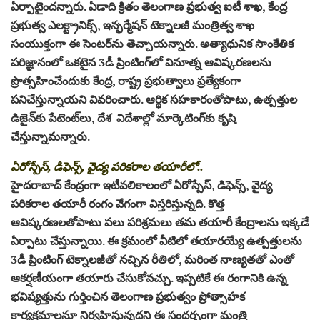
ఏర్పాటైందన్నారు. ఏడాది క్రితం తెలంగాణ ప్రభుత్వ ఐటీ శాఖ, కేంద్ర
ప్రభుత్వ ఎలక్ట్రానిక్స్‌, ఇన్ఫర్మేషన్‌ టెక్నాలజీ మంత్రిత్వ శాఖ
సంయుక్తంగా ఈ సెంటర్‌ను తెచ్చాయన్నారు. అత్యాధునిక సాంకేతిక
పరిజ్ఞానంలో ఒకటైన 3డీ ప్రింటింగ్‌లో వినూత్న ఆవిష్కరణలను
ప్రొత్సహించేందుకు కేంద్ర, రాష్ట్ర ప్రభుత్వాలు ప్రత్యేకంగా
పనిచేస్తున్నాయని వివరించారు. ఆర్థిక సహకారంతోపాటు, ఉత్పత్తుల
డిజైన్‌కు పేటెంట్‌లు, దేశ-విదేశాల్లో మార్కెటింగ్‌కు కృషి
చేస్తున్నామన్నారు.
ఏరోస్పేస్‌, డిఫెన్స్‌, వైద్య పరికరాల తయారీలో..
హైదరాబాద్‌ కేంద్రంగా ఇటీవలికాలంలో ఏరోస్పేస్‌, డిఫెన్స్‌, వైద్య
పరికరాల తయారీ రంగం వేగంగా విస్తరిస్తున్నది. కొత్త
ఆవిష్కరణలతోపాటు పలు పరిశ్రమలు తమ తయారీ కేంద్రాలను ఇక్కడే
ఏర్పాటు చేస్తున్నాయి. ఈ క్రమంలో వీటిలో తయారయ్యే ఉత్పత్తులను
3డీ ప్రింటింగ్‌ టెక్నాలజీతో నచ్చిన రీతిలో, మరింత నాణ్యతతో ఎంతో
ఆకర్షణీయంగా తయారు చేసుకోవచ్చు. ఇప్పటికే ఈ రంగానికి ఉన్న
భవిష్యత్తును గుర్తించిన తెలంగాణ ప్రభుత్వం ప్రోత్సాహక
కార్యక్రమాలనూ నిర్వహిస్తున్నదని ఈ సందర్భంగా మంత్రి