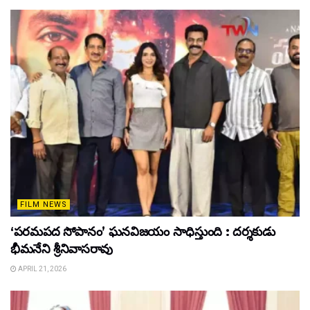
FILM NEWS
‘పరమపద సోపానం’ ఘనవిజయం సాధిస్తుంది : దర్శకుడు
భీమనేని శ్రీనివాసరావు
APRIL 21, 2026