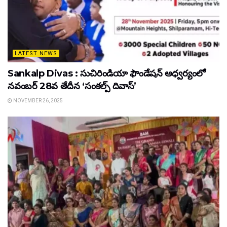
LATEST NEWS
Sankalp Divas : సుచిరిండియా ఫౌండేషన్ ఆధ్వర్యంలో
నవంబర్ 28వ తేదీన ‘సంకల్ప్ దివాస్’
NOVEMBER 26, 2025