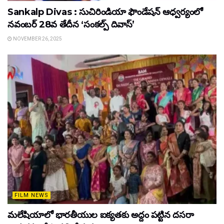
Sankalp Divas : సుచిరిండియా ఫౌండేషన్ ఆధ్వర్యంలో
నవంబర్ 28వ తేదీన ‘సంకల్ప్ దివాస్’
NOVEMBER 26, 2025
FILM NEWS
మలేషియాలో భారతీయుల ఐక్యతకు అద్దం పట్టిన దసరా