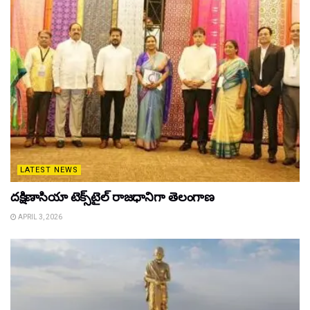
LATEST NEWS
దక్షిణాసియా టెక్స్‌టైల్ రాజధానిగా తెలంగాణ
APRIL 3, 2026