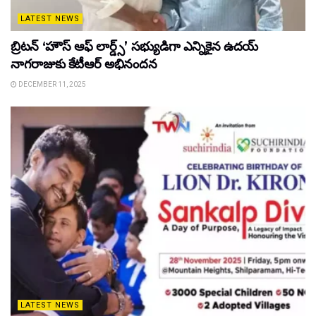
LATEST NEWS
బ్రిటన్ ‘హౌస్ ఆఫ్ లార్డ్స్’ సభ్యుడిగా ఎన్నికైన ఉదయ్
నాగరాజుకు కేటీఆర్ అభినందన
DECEMBER 11, 2025
LATEST NEWS