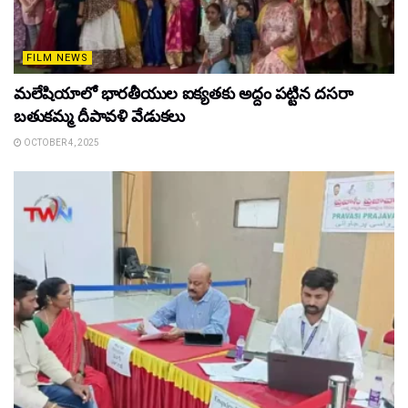
FILM NEWS
మలేషియాలో భారతీయుల ఐక్యతకు అద్దం పట్టిన దసరా
బతుకమ్మ దీపావళి వేడుకలు
OCTOBER 4, 2025