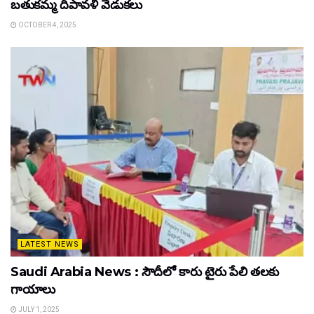
బతుకమ్మ దీపావళి వేడుకలు
OCTOBER 4, 2025
LATEST NEWS
Saudi Arabia News : సౌదీలో కారు టైరు పేలి తలకు
గాయాలు
JULY 1, 2025