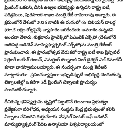
ప్రింటింగ్‌ ఒకటని, దీనికి ఉజ్వల భవిష్యత్తు ఉన్నదని రాష్ట్ర ఐటీ,
పరిశ్రమలు, పురపాలక శాఖల మంత్రి కేటీ రామారావు అన్నారు. ఈ
క్రమంలోనే దేశంలో 2026 నాటికి ఈ రంగంలో 65 బిలియన్‌ డాలర్ల
(రూ.5 లక్షల కోట్లపైనే) వ్యాపారం జరిగేందుకు అవకాశం ఉన్నదని
అంచనా వేశారు. శుక్రవారం హైటెక్స్‌లో ఏఎంటెక్‌ ఎక్స్‌పో (దేశంలోనే
అతిపెద్ద ఆడిటివ్‌ మాన్యుఫ్యాక్చరింగ్‌ ఎక్స్‌పో)ను మంత్రి కేటీఆర్‌
ప్రారంభించారు. ఈ ప్రారంభోత్సవ వేడుకలో రాష్ట్ర ఐటీ శాఖ ప్రిన్సిపల్‌
సెక్రెటరీ జయేశ్‌ రంజన్‌, ఎమర్జింగ్‌ టెక్నాలజీ వింగ్‌ డైరెక్టర్‌ ఎల్‌ రమాదేవీ
కూడా భాగస్వాములయ్యారు. ఈ సందర్భంగా మంత్రి కేటీఆర్‌
మాట్లాడుతూ.. ప్రపంచవ్యాప్తంగా ఇప్పుడిప్పుడే అభివృద్ధి చెందుతున్న
టెక్నాలజీల్లో ఒకటిగా 3డీ ప్రింటింగ్‌ టెక్నాలజీ ప్రాచుర్యం
పొందుతోందన్నారు.
దీనికున్న భవిష్యత్తును దృష్టిలో పెట్టుకొనే తెలంగాణ ప్రభుత్వం
ప్రత్యేకంగా పరిశోధన, అధ్యయన సంస్థను కేంద్ర ప్రభుత్వంతో కలిసి
ఏర్పాటు చేసిందని గుర్తుచేశారు. నేషనల్‌ సెంటర్‌ ఆఫ్‌ ఆడిటివ్‌
మాన్యుఫ్యాక్చరింగ్‌ పేరిట ఉస్మానియా విశ్వవిద్యాలయంలో