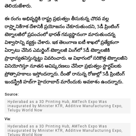
తెలియజేశారు.
ఈ రంగం అభివృద్ధికి రాష్ట్ర ప్రభుత్వం తీసుకున్న చొరవ వల్ల
రాష్ర్టానికేగాక దేశానికీ ప్రయోజనం చేకూరుతుందని, 3డీ ప్రింటింగ్‌
టెక్నాలజీలో ప్రపంచంలో భారత్‌ గమ్యస్థానంగా మారుతుందన్న
విశ్వాసాన్ని వ్యక్తం చేశారు. ఇక తెలంగాణ ఐటీ శాఖలో ప్రత్యేకంగా
ఏర్పాటు చేసిన ఎమర్జింగ్‌ టెక్నాలజీ వింగ్‌లో 3డీ టెక్నాలజీకి
ప్రాధాన్యతనిస్తున్నట్టు వివరించారు. ఆ విభాగంలో సరికొత్త టెక్నాలజీని
వినియోగిస్తూ నూతన ఆవిష్కరణలు చేసేలా ప్రభుత్వం స్టార్టప్‌లకు
ప్రోత్సాహకాలు ఇస్తోందన్నారు. దీంతో రానున్న రోజుల్లో 3డీ ప్రింటింగ్‌
ఇండస్ట్రీకి హబ్‌గా హైదరాబాద్‌ మారేందుకు అవకాశం ఉందన్నారు.
Source:
Hyderabad as a 3D Printing Hub, AMTech Expo Was
inaugurated by Minister KTR, Additive Manufacturing Expo,
Telugu World Now
Via:
Hyderabad as a 3D Printing Hub, AMTech Expo Was
inaugurated by Minister KTR, Additive Manufacturing Expo,
Telugu World Now