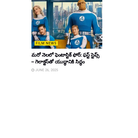
FILM NEWS
మరో నెలలో ఫెంటాస్టిక్ ఫోర్: ఫస్ట్ స్టెప్స్
– గెలాక్టస్‌తో యుద్ధానికి సిద్ధం
JUNE 26, 2025