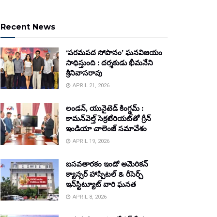
Recent News
‘పరమపద సోపానం’ ఘనవిజయం
సాధిస్తుంది : దర్శకుడు భీమనేని
శ్రీనివాసరావు
APRIL 21, 2026
లండన్, యునైటెడ్ కింగ్డమ్ :
కామన్‌వెల్త్ సెక్రటేరియట్‌తో గ్రీన్
ఇండియా చాలెంజ్ సమావేశం
APRIL 19, 2026
బసవతారకం ఇండో అమెరికన్
క్యాన్సర్ హాస్పిటల్ & రీసెర్చ్
ఇన్‌స్టిట్యూట్ వారి ఘనత
APRIL 8, 2026