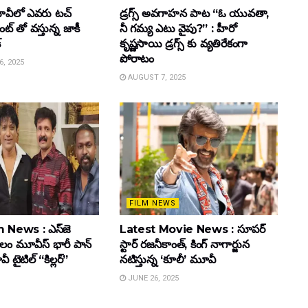
వీలో ఎవరు టచ్
డ్రగ్స్ అవగాహన పాట “ఓ యువతా,
్ తో వస్తున్న జాకీ
నీ గమ్య ఎటు వైపు?” : హీరో
్
కృష్ణసాయి డ్రగ్స్ కు వ్యతిరేకంగా
పోరాటం
, 2025
AUGUST 7, 2025
FILM NEWS
 News : ఎస్‌జె
Latest Movie News : సూపర్
కులం మూవీస్‌ భారీ పాన్‌
స్టార్ రజనీకాంత్, కింగ్ నాగార్జున
ైటిల్ “కిల్లర్”
నటిస్తున్న ‘కూలీ’ మూవీ
JUNE 26, 2025