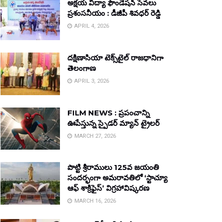
అక్షయ విద్యా ఫౌండేషన్ సేవలు
ప్రశంసనీయం : డీజీపీ శివధర్ రెడ్డి
APRIL 4, 2026
దక్షిణాసియా టెక్స్‌టైల్ రాజధానిగా
తెలంగాణ
APRIL 3, 2026
FILM NEWS : ప్రపంచాన్ని
ఊపేస్తున్న స్పైడర్ మ్యాన్ ట్రైలర్
MARCH 27, 2026
పొట్టి శ్రీరాములు 125వ జయంతి
సందర్భంగా అమరావతిలో ‘స్టాచ్యూ
ఆఫ్ శాక్రిఫైస్’ విగ్రహావిష్కరణ
MARCH 16, 2026