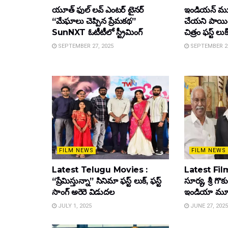
యూత్ ఫుల్ లవ్ ఎంటర్ టైనర్
ఇండియన్ మూ
“మేఘాలు చెప్పిన ప్రేమకథ”
చేయని పాయింట
SunNXT ఓటీటీలో స్ట్రీమింగ్
చిత్రం ఫస్ట్ లుక
SEPTEMBER 27, 2025
SEPTEMBER 26
FILM NEWS
FILM NEWS
Latest Telugu Movies :
Latest Film
“ప్రేమిస్తున్నా” సినిమా ఫస్ట్ లుక్, ఫస్ట్
సూర్య, శ్రీ గొ
సాంగ్ అరెరె విడుదల
ఇండియా మూవీ ట
JULY 1, 2025
JUNE 27, 2025