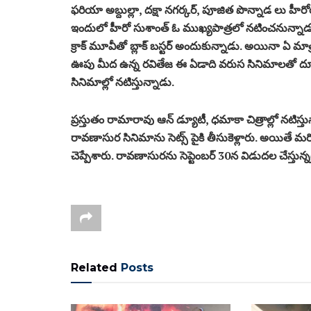
ఫరియా అబ్దుల్లా, దక్షా నగర్కర్‌, పూజిత పొన్నాడ లు హ
ఇందులో హీరో సుశాంత్ ఓ ముఖ్యపాత్రలో నటించనున్నాడు
క్రాక్ మూవీతో బ్లాక్ బ‌స్ట‌ర్ అందుకున్నాడు. అయినా ఏ మా
ఊపు మీద ఉన్న రవితేజ ఈ ఏడాది వరుస సినిమాలతో దూసు
సినిమాల్లో నటిస్తున్నాడు.
ప్రస్తుతం రామారావు ఆన్ డ్యూటీ, ధ‌మాకా చిత్రాల్లో నటిస్త
రావ‌ణాసుర సినిమాను సెట్స్ పైకి తీసుకెళ్లారు. అయితే మరో
చెప్పేశారు. రావ‌ణాసురను సెప్టెంబ‌ర్ 30న విడుద‌ల చేస్తున్నట
Related
Posts