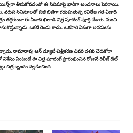
ీరోయిన్స్‌గా తీసుకోవడంతో ఈ సినిమాపై భారీగా అంచనాలు పెరిగాయి.
. వరుస సినిమాలతో బిజీ బిజీగా గడుపుతున్న రవితేజ గత ఏడాది
త్రం తగ్గకుండా ఈ ఏడాది ఖిలాడి చిత్ర షూటింగ్ పూర్తి చేశారు. మంచి
కొస్తున్నాడు. ఒకటి రెండు కాదు.. ఒకసారి ఏకంగా అరడజను
ున్నాడు. రామారావు ఆన్ డ్యూటీ చిత్రీక‌ర‌ణ చివరి ద‌శ‌కు చేరుకోగా
 విశేషం ఏంటంటే ఈ చిత్ర షూటింగ్ ప్రారంభించిన రోజునే రిలీజ్ డేట్‌
్లు చిత్ర బృందం వెల్లడించింది.