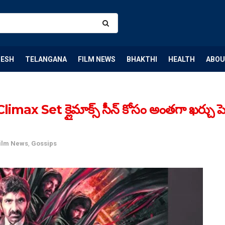
DESH
TELANGANA
FILM NEWS
BHAKTHI
HEALTH
ABOU
 Set క్లైమాక్స్ సీన్ కోసం అంతగా ఖర్చు పెడు
ilm News
,
Gossips