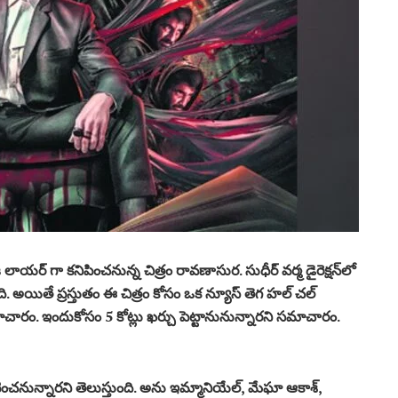
గా కనిపించనున్న చిత్రం రావణాసుర. సుధీర్‌ వర్మ డైరెక్షన్‌లో
ి. అయితే ప్రస్తుతం ఈ చిత్రం కోసం ఒక న్యూస్ తెగ హల్ చల్
 సమాచారం. ఇందుకోసం 5 కోట్లు ఖర్చు పెట్టానునున్నారని సమాచారం.
నున్నారని తెలుస్తుంది. అను ఇమ్మానియేల్‌, మేఘా ఆకాశ్‌,