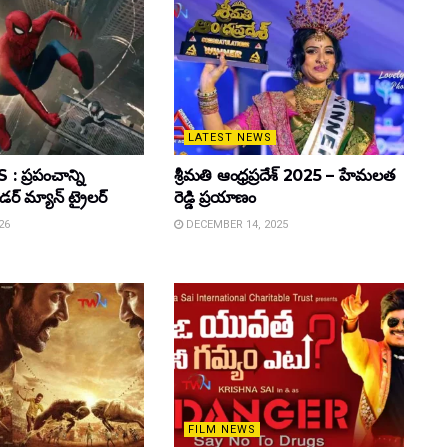
LATEST NEWS
 ప్రపంచాన్ని
శ్రీమతి ఆంధ్రప్రదేశ్ 2025 – హేమలత
ైడర్ మ్యాన్ ట్రైలర్
రెడ్డి ప్రయాణం
26
DECEMBER 14, 2025
FILM NEWS