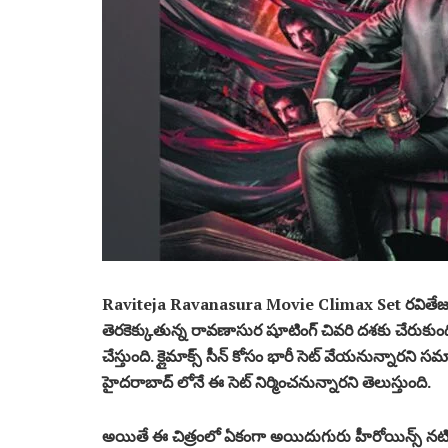
Raviteja Ravanasura Movie Climax Set రవితేజ లాయర్ 
తెరకెక్కుతున్న రావణాసుర షూటింగ్ చివరి దశకు చేరుకుంద
చేస్తుంది. క్లైమాక్స్ సీన్ కోసం భారీ సెట్ వేయనున్నారని
హైదరాబాద్ లోనే ఈ సెట్ నిర్మించనున్నారని తెలుస్తుంది.
అయితే ఈ చిత్రంలో ఏకంగా అయిదుగురు హీరోయిన్స్ నటించ