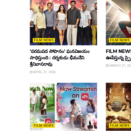
FILM NEWS
FILM NEWS
‘పరమపద సోపానం’ ఘనవిజయం
FILM NEWS :
సాధిస్తుంది : దర్శకుడు భీమనేని
ఊపేస్తున్న స్ప
శ్రీనివాసరావు
MARCH 27, 20
APRIL 21, 2026
FILM NEWS
FILM NEWS