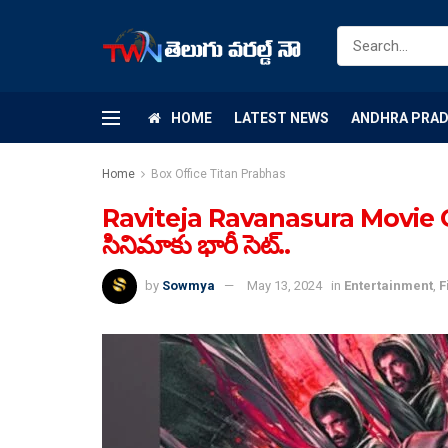
HOME
LATEST NEWS
ANDHRA PRA
Home
Box Office Titan Prabhas
Raviteja Ravanasura Movie Climax
సినిమాకు భారీ సెట్..
by
Sowmya
May 13, 2024
in
Entertainment
,
F