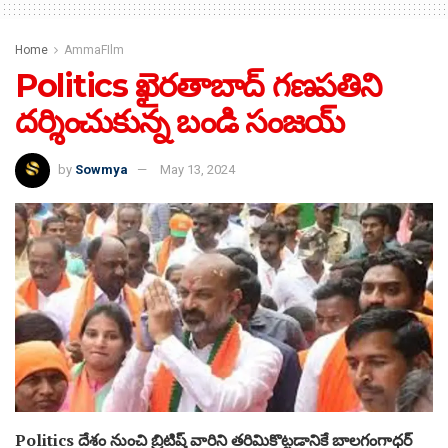
Home
AmmaFIlm
Politics ఖైరతాబాద్‌ గణపతిని
దర్శించుకున్న బండి సంజయ్‌
by
Sowmya
May 13, 2024
Politics దేశం నుంచి బ్రిటిష్‌ వారిని తరిమికొ‌ట్టడానికే బాలగంగాధర్‌