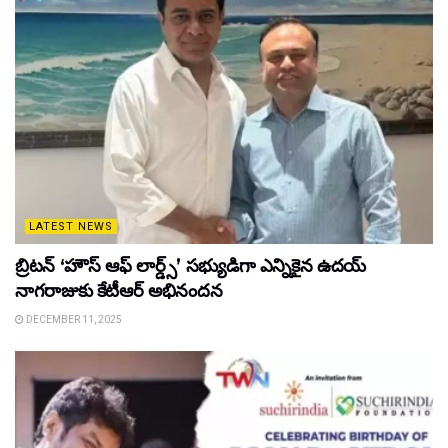
LATEST NEWS
బ్రిటన్ ‘హౌస్ ఆఫ్ లార్డ్స్’ సభ్యుడిగా ఎన్నికైన ఉదయ్
నాగరాజుకు కేటీఆర్ అభినందన
DECEMBER 11, 2025