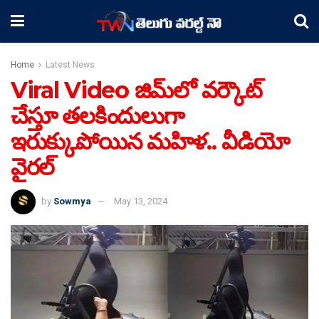
Home
Latest News
Viral Video జిమ్‌లో వర్కౌట్‌
చేస్తూ తలకిందులుగా
ఇరుక్కుపోయిన మహిళ.. వీడియో
వైరల్
by
Sowmya
May 13, 2024