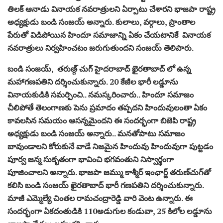
తిలక్‌ ఆనాడు వినాయక నవరాత్రులని ఏర్పాటు చేశారని భాజపా రాష్ట్ర
అధ్యక్షుడు బండి సంజయ్‌ అన్నారు. కులాలు, వర్గాలు, ప్రాంతాల
పేరుతో విడిపోయిన హిందూ సమాజాన్ని ఏకం చేయటానికే వినాయక
నవరాత్రులు నిర్వహించటం జరుగుతుందని సంజయ్‌ తెలిపారు.
బండి సంజయ్, తరుణ్గ్ చుగ్ హైదరాబాద్ ఖైరతాబాద్ లో ఉన్న
మహాగణపతిని దర్శించుకున్నారు. 20 కేజీల భారీ లడ్డూను
వినాయకుడికి సమర్పించి.. నమస్కరించారు.. హిందూ సమాజం
చీలిపోతే తెలంగాణకు పెను ప్రమాదం తప్పదని హిందువులంతా ఏకం
కావలసిన సమయం ఆసన్నమైందని ఈ సందర్భంగా బిజెపి రాష్ట్ర
అధ్యక్షుడు బండి సంజయ్ అన్నారు.. మనతోపాటు సమాజం
బావుండాలని కోరుకునే వాడే నిజమైన హిందువు హిందువుగా పుట్టడం
పూర్వ జన్మ సుకృతంగా భావించి భగవంతుని నిస్వార్థంగా
పూజించాలని అన్నారు. భాజపా జమ్ము కాశ్మీర్ ఇంఛార్జ్ తరుణ్​చుగ్​తో
కలిసి బండి సంజయ్ ఖైరతాబాద్ భారీ గణపతిని దర్శించుకున్నారు.
మాజీ ఎమ్మెల్యే చింతల రామచంద్రారెడ్డి వారి వెంట ఉన్నారు. ఈ
సందర్భంగా ఏకదంతుడికి 110అడుగుల కండువా, 25 కిలోల లడ్డూను