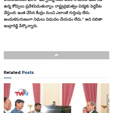
ఉన్న కోర్సులు ప్రవేశపెడుతున్నాం. రాష్ట్రప్రభుత్వం విద్యకు పెద్దపీట
వేస్తుంది. ఇంత చేసిన కేంద్రం నుంచి ఎలాంటి గుర్తింపు లేదు.
అందుకనుగుణంగా నిధులు విడుదల చేయడం లేదు.” అని సబితా
ఇంద్రారెడ్డి పేర్కొన్నారు.
Related
Posts