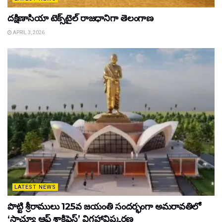
దక్షిణాసియా టెక్స్‌టైల్ రాజధానిగా తెలంగాణ
APRIL 3, 2026
LATEST NEWS
పొట్టి శ్రీరాములు 125వ జయంతి సందర్భంగా అమరావతిలో
‘స్టాచ్యూ ఆఫ్ శాక్రిఫైస్’ విగ్రహావిష్కరణ