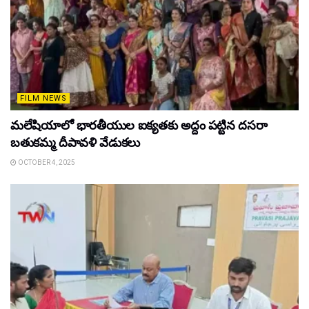
FILM NEWS
మలేషియాలో భారతీయుల ఐక్యతకు అద్దం పట్టిన దసరా
బతుకమ్మ దీపావళి వేడుకలు
OCTOBER 4, 2025