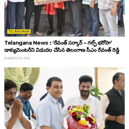
TELANGANA
Telangana News : ‘రేవంత్ సర్కార్ – గల్ఫ్ భరోసా’
డాక్యుమెంటరీని విడుదల చేసిన తెలంగాణ సీఎం రేవంత్ రెడ్డి
MARCH 29, 2025