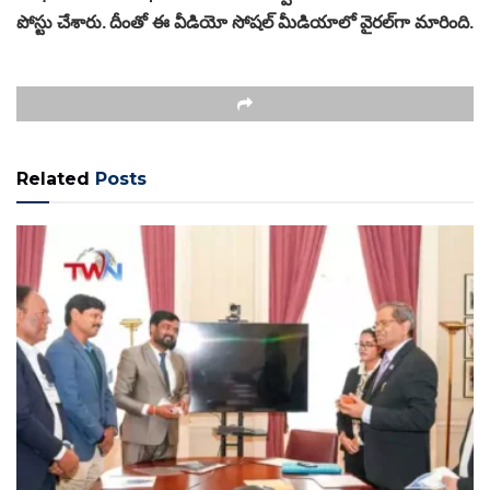
పోస్టు చేశారు. దీంతో ఈ వీడియో సోషల్ మీడియాలో వైరల్‌గా మారింది.
Related
Posts