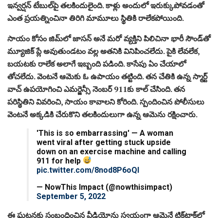
ఇన్వర్షన్ టేబుల్‌పై తలకిందులైంది. కాళ్లు అందులో ఇరుక్కుపోవడంతో
ఎంత ప్రయత్నించినా తిరిగి మామూలు స్థితికి రాలేకపోయింది.
సాయం కోసం జిమ్‌లో జాసన్‌ అనే మరో వ్యక్తిని పిలిచినా భారీ సౌండ్‌తో
మ్యూజిక్‌ ప్లే అవుతుండటం వల్ల అతనికి వినిపించలేదు. పైకి లేవలేక,
బయటకు రాలేక అలాగే ఇబ్బంది పడింది. కాసేపు ఏం చేయాలో
తోచలేదు. వెంటనే ఆమెకు ఓ ఉపాయం తట్టింది. తన చేతికి ఉన్న స్మార్ట్‌
వాచ్‌ ఉపయోగించి ఎమర్జెన్సీ నెంబర్‌ 911కు కాల్‌ చేసింది. తన
పరిస్థితిని వివరించి, సాయం కావాలని కోరింది. స్పందించిన పోలీసులు
వెంటనే అక్కడికి చేరుకొని తలకిందులుగా ఉన్న ఆమెను రక్షించారు.
'This is so embarrassing' — A woman
went viral after getting stuck upside
down on an exercise machine and calling
911 for help
pic.twitter.com/8nod8P6oQl
— NowThis Impact (@nowthisimpact)
September 5, 2022
ఈ ఘటనకు సంబంధించిన వీడియోను స్వయంగా ఆమెనే టిక్‌టాక్‌లో