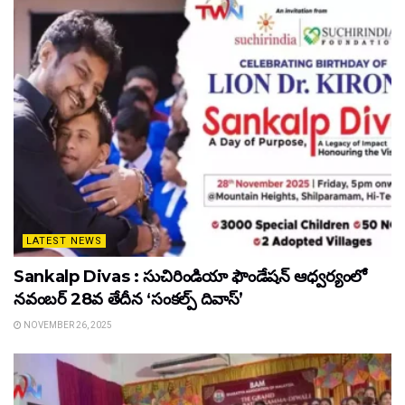
LATEST NEWS
Sankalp Divas : సుచిరిండియా ఫౌండేషన్ ఆధ్వర్యంలో
నవంబర్ 28వ తేదీన ‘సంకల్ప్ దివాస్’
NOVEMBER 26, 2025