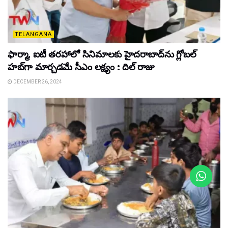
TELANGANA
ఫార్మా, ఐటీ తరహాలో సినిమాలకు హైదరాబాద్‌ను గ్లోబల్
హబ్‌గా మార్చడమే సీఎం లక్ష్యం : దిల్ రాజు
DECEMBER 26, 2024