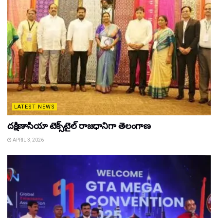
LATEST NEWS
దక్షిణాసియా టెక్స్‌టైల్ రాజధానిగా తెలంగాణ
APRIL 3, 2026