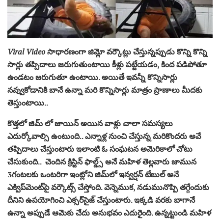
Viral Video
సాధారణంగా జిమ్లో వర్కౌట్లు చేస్తున్నప్పుడు కొన్ని కొన్ని
సార్లు తప్పిదాలు జరుగుతుంటాయి కీళ్లు పట్టేయడం, కింద పడిపోతూ
ఉండటం జరుగుతూ ఉంటాయి. అయితే ఇవన్నీ కొన్నిసార్లు
నవ్వుకోడానికి బానే ఉన్నా మరి కొన్నిసార్లు మాత్రం ప్రాణాలు మీదకు
తెస్తుంటాయి..
కొత్తలో జిమ్ లో జాయిన్ అయిన వాళ్లు చాలా సమస్యలు
ఎదుర్కోవాల్సి ఉంటుంది.. ఎన్నాళ్ల నుంచి చేస్తున్న మరికొందరు అవే
తప్పిదాలు చేస్తుంటారు ఇలాంటి ఓ సంఘటన అమెరికాలో చోటు
చేసుకుంది.. చెందిన క్రిస్టిన్‌ ఫాల్డ్స్‌ అనే మహిళ తెల్లవారు జామున
3గంటలకు ఒంటరిగా ఇంట్లోని జిమ్‌లో ఇన్వర్షన్ టేబుల్‌ అనే
ఎక్విప్‌మెంట్‌పై వర్కౌట్స్‌ చేస్తోంది. వెన్నెముక, నడుమునొప్పి తగ్గేందుకు
దీనిని ఉపయోగించి ఎక్సర్‌సైజ్ చేస్తుంటారు. ఇక్కడి వరకు బాగానే
ఉన్నా అప్పుడే ఆమెకు చేదు అనుభవం ఎదురైంది. ఉన్నట్టుండి మహిళ