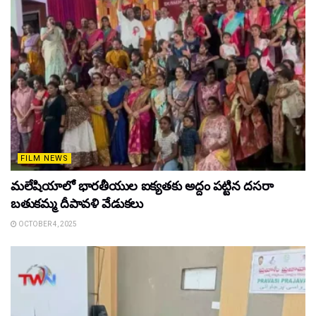
FILM NEWS
మలేషియాలో భారతీయుల ఐక్యతకు అద్దం పట్టిన దసరా
బతుకమ్మ దీపావళి వేడుకలు
OCTOBER 4, 2025