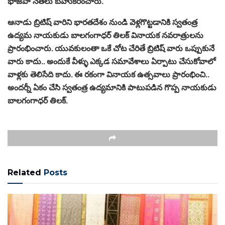
భాజపా నేతలు బహుకరించారు.
ఆనాడు బ్రిటిష్ వారిని భారతదేశం నుండి వెళ్లగొట్టడానికి స్వతంత్ర
ఉద్యమ నాయకుడు బాలగంగాధర్ తిలక్ వినాయక నవరాత్రులను
ప్రారంభించారు. యువకులంతా ఒకే చోట చేరితే బ్రిటిష్ వారు ఒప్పుకునే
వారు కాదు.. అందుకే వీళ్ళు ఎక్కడ సమావేశాలు ఏర్పాటు చేసుకోవాలో
వాళ్లకు తెలిసేది కాదు. ఈ రకంగా వినాయక ఉత్సవాలు ప్రారంభించి..
అందర్నీ ఏకం చేసి స్వతంత్ర ఉద్యమానికి పాటుపడిన గొప్ప నాయకుడు
బాలగంగాధర్ తిలక్.
Related
Posts