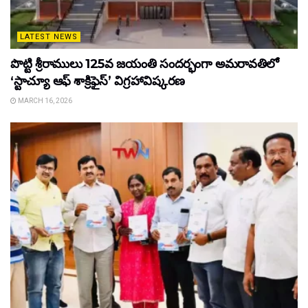
LATEST NEWS
పొట్టి శ్రీరాములు 125వ జయంతి సందర్భంగా అమరావతిలో
‘స్టాచ్యూ ఆఫ్ శాక్రిఫైస్’ విగ్రహావిష్కరణ
MARCH 16, 2026