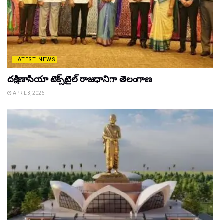
LATEST NEWS
దక్షిణాసియా టెక్స్‌టైల్ రాజధానిగా తెలంగాణ
APRIL 3, 2026