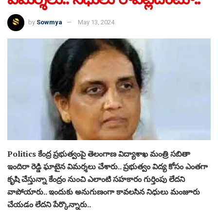
by
Sowmya
May 13, 2024
Politics కేంద్ర ప్రభుత్వంపై తెలంగాణ విద్యాశాఖ మంత్రి సబితా
ఇందిరా రెడ్డి ఘాటైన విమర్శలు చేశారు.. ప్రభుత్వం విద్య కోసం ఎంతగా
కృషి చేస్తున్నా కేంద్రం నుంచి ఎలాంటి సహకారం గుర్తింపు లేదని
వాపోయారు.. ఇందుకు అనుగుణంగా కావలసిన నిధులు మంజూరు
చేయడం లేదని పేర్కొన్నారు..