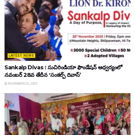
LATEST NEWS
Sankalp Divas : సుచిరిండియా ఫౌండేషన్ ఆధ్వర్యంలో
నవంబర్ 28వ తేదీన ‘సంకల్ప్ దివాస్’
NOVEMBER 26, 2025