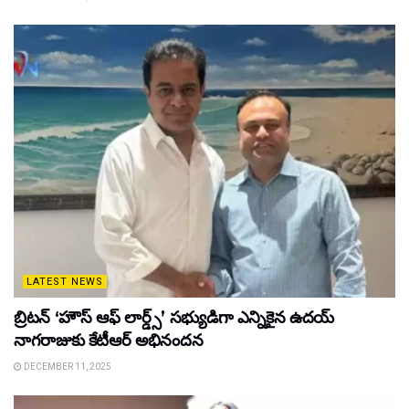
LATEST NEWS
బ్రిటన్ ‘హౌస్ ఆఫ్ లార్డ్స్’ సభ్యుడిగా ఎన్నికైన ఉదయ్
నాగరాజుకు కేటీఆర్ అభినందన
DECEMBER 11, 2025