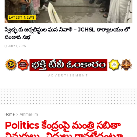
LATEST NEWS
స్వేచ్ఛ కు జర్నలిస్టుల ఘన నివాళి – JCHSL కార్యాలయం లో
సంతాప సభ
JULY 1, 2025
ADVERTISEMENT
Home
AmmaFIlm
Politics కేంద్రంపై మంత్రి సబితా
విమర్శలు.. నిధులు రావట్లేదంటూ..