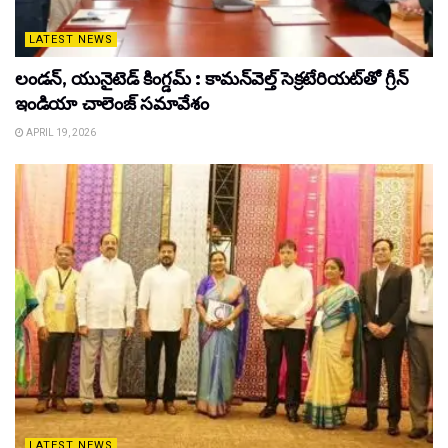
LATEST NEWS
లండన్, యునైటెడ్ కింగ్డమ్ : కామన్‌వెల్త్ సెక్రటేరియట్‌తో గ్రీన్
ఇండియా చాలెంజ్ సమావేశం
APRIL 19, 2026
LATEST NEWS