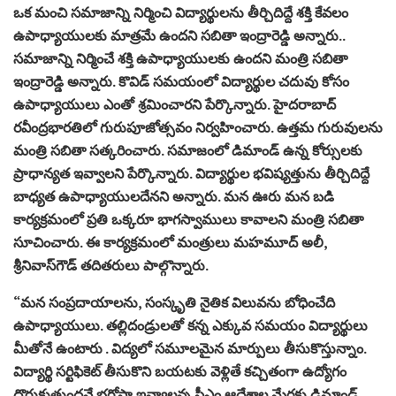
ఒక మంచి సమాజాన్ని నిర్మించి విద్యార్థులను తీర్చిదిద్దే శక్తి కేవలం
ఉపాధ్యాయులకు మాత్రమే ఉందని సబితా ఇంద్రారెడ్డి అన్నారు..
సమాజాన్ని నిర్మించే శక్తి ఉపాధ్యాయులకు ఉందని మంత్రి సబితా
ఇంద్రారెడ్డి అన్నారు. కొవిడ్ సమయంలో విద్యార్థుల చదువు కోసం
ఉపాధ్యాయులు ఎంతో శ్రమించారని పేర్కొన్నారు. హైదరాబాద్‌
రవీంద్రభారతిలో గురుపూజోత్సవం నిర్వహించారు. ఉత్తమ గురువులను
మంత్రి సబితా సత్కరించారు. సమాజంలో డిమాండ్ ఉన్న కోర్సులకు
ప్రాధాన్యత ఇవ్వాలని పేర్కొన్నారు. విద్యార్థుల భవిష్యత్తును తీర్చిదిద్దే
బాధ్యత ఉపాధ్యాయులదేనని అన్నారు. మన ఊరు మన బడి
కార్యక్రమంలో ప్రతి ఒక్కరూ భాగస్వాములు కావాలని మంత్రి సబితా
సూచించారు. ఈ కార్యక్రమంలో మంత్రులు మహమూద్‌ అలీ,
శ్రీనివాస్‌గౌడ్‌ తదితరులు పాల్గొన్నారు.
“మన సంప్రదాయాలను, సంస్కృతి నైతిక విలువను బోధించేది
ఉపాధ్యాయులు. తల్లిదండ్రులతో కన్న ఎక్కువ సమయం విద్యార్థులు
మీతోనే ఉంటారు . విద్యలో సమూలమైన మార్పులు తీసుకొస్తున్నాం.
విద్యార్థి సర్టిఫికెట్ తీసుకొని బయటకు వెళ్లితే కచ్చితంగా ఉద్యోగం
దొరుకుతుందనే భరోసా ఇవ్వాలన్న సీఎం ఆదేశాల మేరకు డిమాండ్