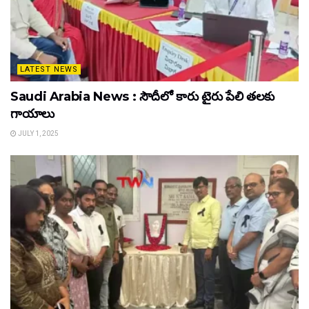
LATEST NEWS
Saudi Arabia News : సౌదీలో కారు టైరు పేలి తలకు
గాయాలు
JULY 1, 2025