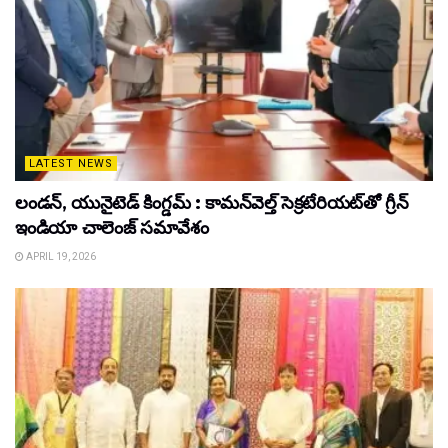
LATEST NEWS
లండన్, యునైటెడ్ కింగ్డమ్ : కామన్‌వెల్త్ సెక్రటేరియట్‌తో గ్రీన్
ఇండియా చాలెంజ్ సమావేశం
APRIL 19, 2026