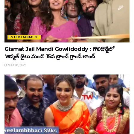
ENTERTAINMENT
Gismat Jail Mandi Gowlidoddy : గౌలిదొడ్డిలో
‘జిస్మత్ జైలు మండి’ 15వ బ్రాంచ్ గ్రాండ్ లాంచ్
MAY 18, 2025