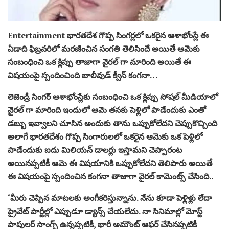
Entertainment భారతదేశ గొప్ప సింగర్లలో ఒకరైన ఆశాభోంస్లే ఈ
ఏడాది ఫిబ్రవరిలో మరణించిన సంగతి తెలిసిందే అయితే ఆమెకు
సంబంధించి ఒక క్లిప్పు తాజాగా వైరల్ గా మారింది అయితే ఈ
విషయంపై స్పందించింది బాలీవుడ్ క్వీన్ కంగనా…
లెజెండ్రీ సింగర్ ఆశాభోంస్లేకు సంబంధించి ఒక క్లిప్పు సోషల్ మీడియాలో
వైరల్ గా మారింది ఇందులో ఆమె తనకు పెళ్లిలో పాడేందుకు ఎంతో
డబ్బు ఇవ్వాలని చూసిన అందుకు తాను ఒప్పుకోలేదని చెప్పుకొచ్చింది
అలాగే భారతదేశం గొప్ప సింగారులలో ఒకరైన ఆమెకు ఒక పెళ్లిలో
పాడేందుకు ఐదు మిలియన్ డాలర్లు ఇస్తామని చెప్పారంట
అయినప్పటికీ ఆమె ఈ విషయానికి ఒప్పుకోలేదని తెలిపారు అయితే
ఈ విషయంపై స్పందించిన కంగనా తాజాగా వైరల్ కామెంట్స్ చేసింది..
‘మీరు చెప్పిన మాటలకు అంగీకరిస్తున్నాను. నేను కూడా పెళ్లిళ్లు లేదా
ప్రైవేట్ పార్టీల్లో ఎప్పుడూ డ్యాన్స్ చేయలేదు. నా సినిమాల్లో మోస్ట్
పాపులర్ సాంగ్స్ ఉన్నప్పటికీ, భారీ అమౌంట్ ఆఫర్ చేసినప్పటికీ