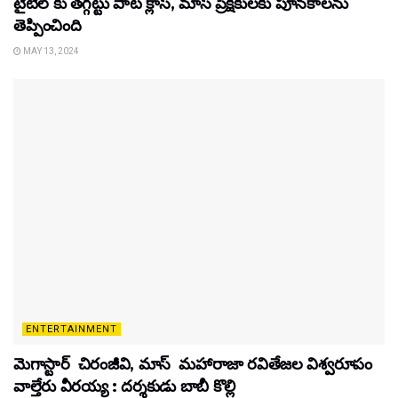
టైటిల్‌ కు తగ్గట్టు పాట క్లాస్, మాస్ ప్రేక్షకులకు పూనకాలను
తెప్పించింది
MAY 13, 2024
ENTERTAINMENT
మెగాస్టార్ చిరంజీవి, మాస్ మహారాజా రవితేజల విశ్వరూపం
వాల్తేరు వీరయ్య : దర్శకుడు బాబీ కొల్లి