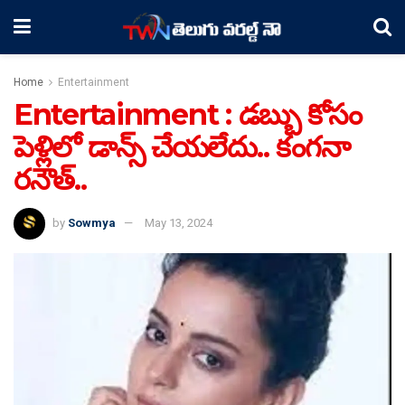
Home
Entertainment
Entertainment : డబ్బు కోసం
పెళ్లిలో డాన్స్ చేయలేదు.. కంగనా
రనౌత్..
by
Sowmya
May 13, 2024