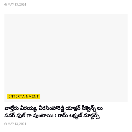
MAY 13, 2024
ENTERTAINMENT
వాల్తేరు వీరయ్య, వీరసింహారెడ్డి యాక్షన్ సీక్వెన్స్ లు
పవర్ ఫుల్ గా వుంటాయి : రామ్ లక్ష్మణ్ మాస్టర్స్
MAY 13, 2024