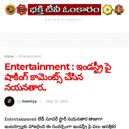
ADVERTISEMENT
Home
Entertainment
Entertainment : ఇండస్ట్రీ పై
షాకింగ్ కామెంట్స్ చేసిన
నయనతార..
by
Sowmya
May 13, 2024
Entertainment లేడీ సూపర్ స్టార్ నయనతార తాజాగా
ఇంటర్వ్యూకు హాజరైంది ఈ సందర్భంగా ఇండస్ట్రీ పై పలు ఆసక్తికర