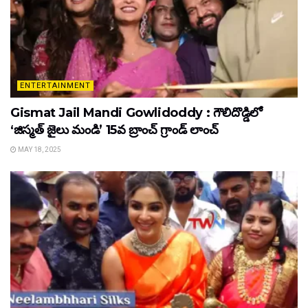
ENTERTAINMENT
Gismat Jail Mandi Gowlidoddy : గౌలిదొడ్డిలో
‘జిస్మత్ జైలు మండి’ 15వ బ్రాంచ్ గ్రాండ్ లాంచ్
MAY 18, 2025