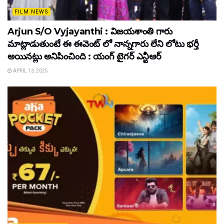
FILM NEWS
Arjun S/O Vyjayanthi : విజయశాంతి గారు
మాట్లాడుతుంటే ఈ ఈవెంట్ లో నాన్నగారు లేని లోటు భర్తీ
అయినట్లు అనిపించింది : యంగ్ టైగర్ ఎన్టీఆర్
APRIL 13, 2025