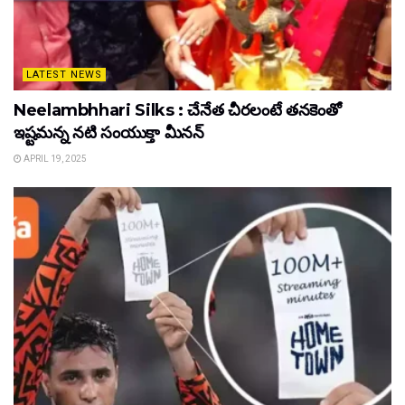
LATEST NEWS
Neelambhhari Silks : చేనేత చీరలంటే తనకెంతో
ఇష్టమన్న నటి సంయుక్తా మీనన్‌
APRIL 19, 2025