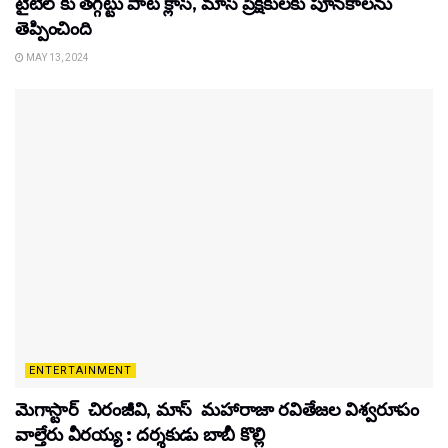
టైటిల్‌ కు తగ్గట్టు పాట క్లాస్, మాస్ ప్రేక్షకులకు పూనకాలను
తెప్పించింది
MAY 13, 2024
ENTERTAINMENT
మెగాస్టార్ చిరంజీవి, మాస్ మహారాజా రవితేజల విశ్వరూపం
వాల్తేరు వీరయ్య : దర్శకుడు బాబీ కొల్లి