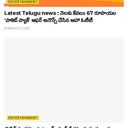
ENTERTAINMENT
Latest Telugu news : నెలకు కేవలం 67 రూపాయల
‘పాకెట్ ప్యాక్’ ఆఫర్ అనౌన్స్ చేసిన ఆహా ఓటీటీ
MARCH 31, 2025
ENTERTAINMENT