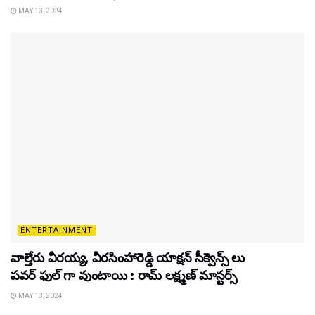
MAY 13, 2024
ENTERTAINMENT
వాల్తేరు వీరయ్య, వీరసింహారెడ్డి యాక్షన్ సీక్వెన్స్ లు
పవర్ ఫుల్ గా వుంటాయి : రామ్ లక్ష్మణ్ మాస్టర్స్
MAY 13, 2024