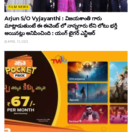
FILM NEWS
Arjun S/O Vyjayanthi : విజయశాంతి గారు
మాట్లాడుతుంటే ఈ ఈవెంట్ లో నాన్నగారు లేని లోటు భర్తీ
అయినట్లు అనిపించింది : యంగ్ టైగర్ ఎన్టీఆర్
APRIL 13, 2025