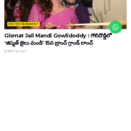
ENTERTAINMENT
Gismat Jail Mandi Gowlidoddy : గౌలిదొడ్డిలో
‘జిస్మత్ జైలు మండి’ 15వ బ్రాంచ్ గ్రాండ్ లాంచ్
MAY 18, 2025