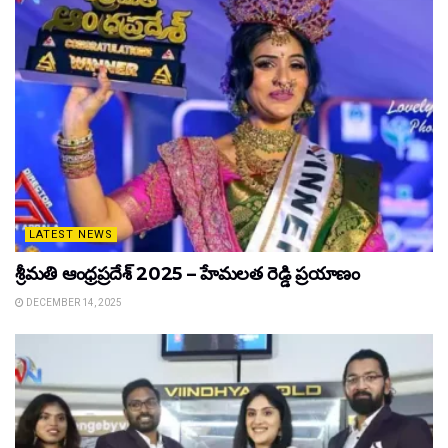
LATEST NEWS
శ్రీమతి ఆంధ్రప్రదేశ్ 2025 – హేమలత రెడ్డి ప్రయాణం
DECEMBER 14, 2025