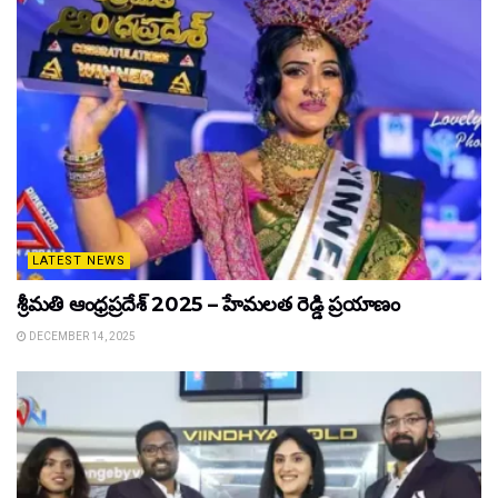
LATEST NEWS
శ్రీమతి ఆంధ్రప్రదేశ్ 2025 – హేమలత రెడ్డి ప్రయాణం
DECEMBER 14, 2025