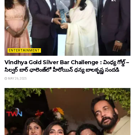
ENTERTAINMENT
Vindhya Gold Silver Bar Challenge : వింధ్య గోల్డ్ –
సిల్వర్ బార్ ఛాలెంజ్‌లో హీరోయిన్ ధ‌న్య బాల‌కృష్ణ‌ సందడి
MAY 26, 2025