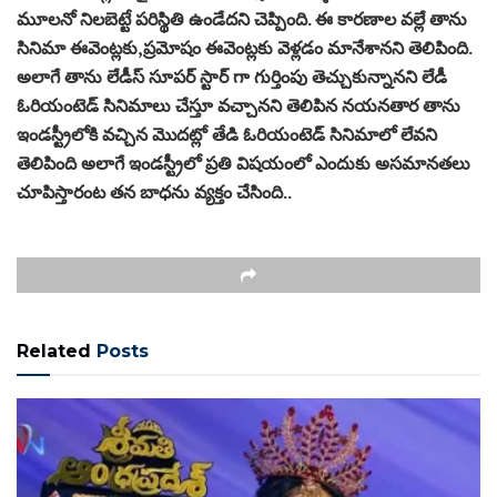
మూలనో నిలబెట్టే పరిస్థితి ఉండేదని చెప్పింది. ఈ కారణాల వల్లే తాను
సినిమా ఈవెంట్లకు,ప్రమోషం ఈవెంట్లకు వెళ్లడం మానేశానని తెలిపింది.
అలాగే తాను లేడీస్ సూపర్ స్టార్ గా గుర్తింపు తెచ్చుకున్నానని లేడీ
ఓరియంటెడ్ సినిమాలు చేస్తూ వచ్చానని తెలిపిన నయనతార తాను
ఇండస్ట్రీలోకి వచ్చిన మొదట్లో తేడి ఓరియంటెడ్ సినిమాలో లేవని
తెలిపింది అలాగే ఇండస్ట్రీలో ప్రతి విషయంలో ఎందుకు అసమానతలు
చూపిస్తారంట తన బాధను వ్యక్తం చేసింది..
Related
Posts