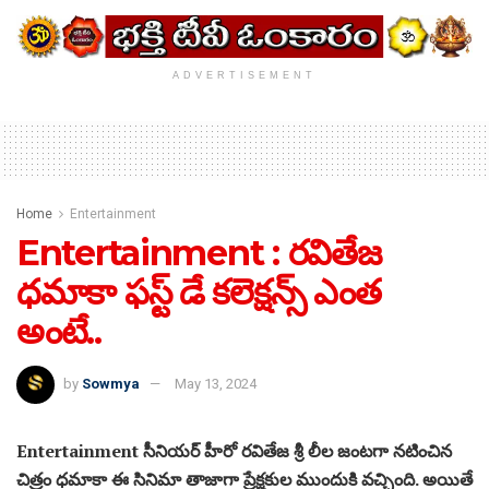
ADVERTISEMENT
Home
Entertainment
Entertainment : రవితేజ
ధమాకా ఫస్ట్ డే కలెక్షన్స్ ఎంత
అంటే..
by
Sowmya
May 13, 2024
Entertainment సీనియర్ హీరో రవితేజ శ్రీ లీల జంటగా నటించిన
చిత్రం ధమాకా ఈ సినిమా తాజాగా ప్రేక్షకుల ముందుకి వచ్చింది. అయితే