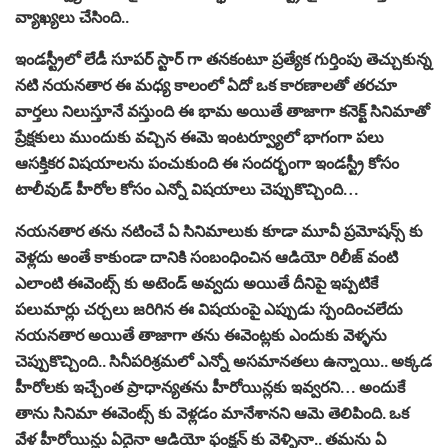
వ్యాఖ్యలు చేసింది..
ఇండస్ట్రీలో లేడీ సూపర్ స్టార్ గా తనకంటూ ప్రత్యేక గుర్తింపు తెచ్చుకున్న
నటి నయనతార ఈ మధ్య కాలంలో ఏదో ఒక కారణాలతో తరచూ
వార్తలు నిలుస్తూనే వస్తుంది ఈ భామ అయితే తాజాగా కనెక్ట్ సినిమాతో
ప్రేక్షకులు ముందుకు వచ్చిన ఈమె ఇంటర్వ్యూలో భాగంగా పలు
ఆసక్తికర విషయాలను పంచుకుంది ఈ సందర్భంగా ఇండస్ట్రీ కోసం
టాలీవుడ్ హీరోల కోసం ఎన్నో విషయాలు చెప్పుకొచ్చింది…
నయనతార తను నటించే ఏ సినిమాలుకు కూడా మూవీ ప్రమోషన్స్ కు
వెళ్లదు అంతే కాకుండా దానికి సంబంధించిన ఆడియో రిలీజ్ వంటి
ఎలాంటి ఈవెంట్స్ కు అటెండ్ అవ్వదు అయితే దీనిపై ఇప్పటికే
పలుమార్లు చర్చలు జరిగిన ఈ విషయంపై ఎప్పుడు స్పందించలేదు
నయనతార అయితే తాజాగా తను ఈవెంట్లకు ఎందుకు వెళ్ళను
చెప్పుకొచ్చింది.. సినీపరిశ్రమలో ఎన్నో అసమానతలు ఉన్నాయి.. అక్కడ
హీరోలకు ఇచ్చేంత ప్రాధాన్యతను హీరోయిన్లకు ఇవ్వరని… అందుకే
తాను సినిమా ఈవెంట్స్ కు వెళ్లడం మానేశానని ఆమె తెలిపింది. ఒక
వేళ హీరోయిన్లు ఏదైనా ఆడియో ఫంక్షన్ కు వెళ్ళినా.. తమను ఏ