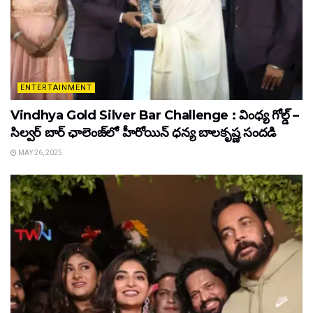
ENTERTAINMENT
Vindhya Gold Silver Bar Challenge : వింధ్య గోల్డ్ –
సిల్వర్ బార్ ఛాలెంజ్‌లో హీరోయిన్ ధ‌న్య బాల‌కృష్ణ‌ సందడి
MAY 26, 2025