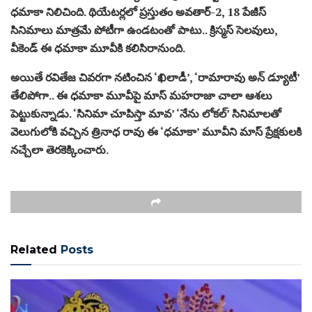
ధమాకా నిలిచింది. థియేటర్లలో ప్రస్తుతం అవతార్-2, 18 పేజీస్
సినిమాలు మాత్రమే పోటీగా ఉండటంతో పాటు.. క్రిస్మస్ సెలవులు,
వీకెండ్ ఈ ధమాకా మూవీకి కలిసిరానుంది.
అయితే రవితేజ చివరగా నటించిన ‘ఖిలాడీ’, ‘రామారావు అన్ డ్యూటీ’
తేలిపోగా.. ఈ ధమాకా మూవీపై మాస్ మహరాజా చాలా ఆశలు
పెట్టుకున్నాడు. ‘సినిమా చూపిస్తా మావ’ ‘నేను లోకల్’ సినిమాలతో
వెలుగులోకి వచ్చిన త్రినాధ రావు ఈ ‘ధమాకా’ మూవీని మాస్ ప్రేక్షకులకి
నచ్చేలా తెరకెక్కించారు.
Related
Posts