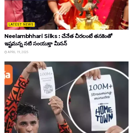
LATEST NEWS
Neelambhhari Silks : చేనేత చీరలంటే తనకెంతో
ఇష్టమన్న నటి సంయుక్తా మీనన్‌
APRIL 19, 2025