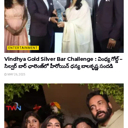
ENTERTAINMENT
Vindhya Gold Silver Bar Challenge : వింధ్య గోల్డ్ –
సిల్వర్ బార్ ఛాలెంజ్‌లో హీరోయిన్ ధ‌న్య బాల‌కృష్ణ‌ సందడి
MAY 26, 2025