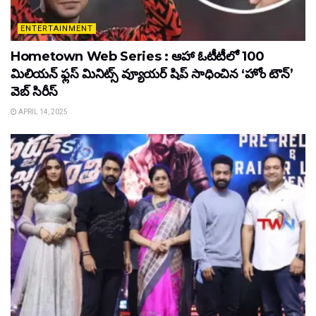
ENTERTAINMENT
Hometown Web Series : ఆహా ఓటీటీలో 100
మిలియన్ ఫ్లస్ మినిట్స్ వ్యూయర్ షిప్ సాధించిన ‘హోం టౌన్’
వెబ్ సిరీస్
APRIL 14, 2025