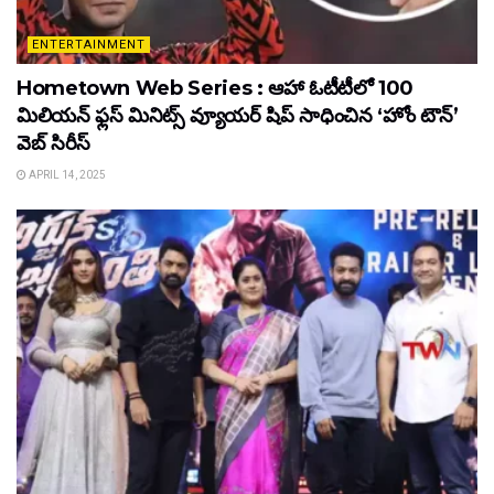
ENTERTAINMENT
Hometown Web Series : ఆహా ఓటీటీలో 100
మిలియన్ ఫ్లస్ మినిట్స్ వ్యూయర్ షిప్ సాధించిన ‘హోం టౌన్’
వెబ్ సిరీస్
APRIL 14, 2025