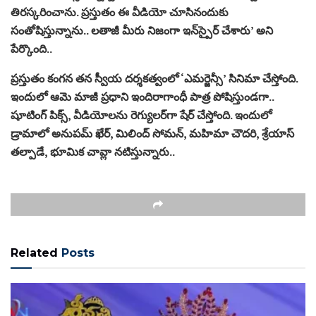
తిరస్కరించాను. ప్రస్తుతం ఈ వీడియో చూసినందుకు
సంతోషిస్తున్నాను.. లతాజీ మీరు నిజంగా ఇన్‌స్పైర్ చేశారు’ అని
పేర్కొంది..
ప్రస్తుతం కంగన తన స్వీయ దర్శకత్వంలో ‘ఎమర్జెన్సీ’ సినిమా చేస్తోంది.
ఇందులో ఆమె మాజీ ప్రధాని ఇందిరాగాంధీ పాత్ర పోషిస్తుండగా..
షూటింగ్‌ పిక్స్, వీడియోలను రెగ్యులర్‌గా షేర్ చేస్తోంది. ఇందులో
డ్రామాలో అనుపమ్ ఖేర్, మిలింద్ సోమన్, మహిమా చౌదరి, శ్రేయాస్
తల్పాడే, భూమిక చావ్లా నటిస్తున్నారు..
Related
Posts