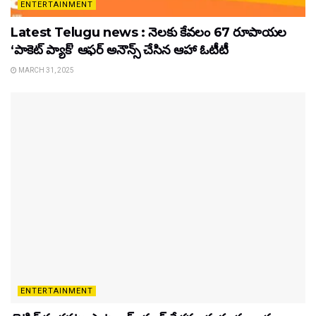
ENTERTAINMENT
Latest Telugu news : నెలకు కేవలం 67 రూపాయల
‘పాకెట్ ప్యాక్’ ఆఫర్ అనౌన్స్ చేసిన ఆహా ఓటీటీ
MARCH 31, 2025
ENTERTAINMENT