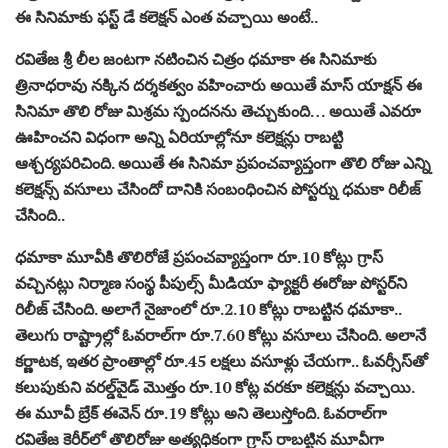
ఈ సినిమాకు ఫస్ట్ డే కలెక్షన్ ఎంత వచ్చాయి అంటే..
రవితేజ శ్రీ లీల జంటగా నటించిన చిత్రం ధమాకా ఈ సినిమాకు
త్రినాధరావు నక్కిన దర్శకత్వం వహించారు అయితే మాస్ యాక్షన్ ఈ
సినిమా తొలి రోజు మిశ్రమ స్పందనను తెచ్చుకుంది… అయితే ఎవరూ
ఊహించని విధంగా అన్ని ఏరియాల్లోనూ కలెక్షన్లు రాబట్టి
ఆశ్చర్యపరిచింది. అయితే ఈ సినిమా ప్రపంచవ్యాప్తంగా తొలి రోజు ఎన్ని
కలెక్షన్స్ వసూలు చేసిందో దానికి సంబంధించిన పోస్టర్ను ధమకా రిలీజ్
చేసింది..
ధమాకా మూవీకి తొలిరోజే ప్రపంచవ్యాప్తంగా రూ.10 కోట్లు గ్రాస్
వచ్చినట్లు నిర్మాణ సంస్థ పీపుల్స్ మీడియా ఫ్యాక్టరీ ఈరోజు పోస్టర్‌ని
రిలీజ్ చేసింది. అలాగే నైజాంలో రూ.2.10 కోట్లు రాబట్టిన ధమాకా..
తెలుగు రాష్ట్రాల్లో ఓవరాల్‌గా రూ.7.60 కోట్లు వసూలు చేసింది. అలానే
కర్ణాటక, ఇతర ప్రాంతాల్లో రూ.45 లక్షలు వసూళ్లు చేయగా.. ఓవర్సీస్‌తో
కలుపుకుని వరల్డ్‌వైడ్ మొత్తం రూ.10 కోట్ల వరకూ కలెక్షన్లు వచ్చాయి.
ఈ మూవీ బ్రేక్ ఈవెన్ రూ.19 కోట్లు అని తెలుస్తోంది. ఓవరాల్‌గా
రవితేజ కెరీర్‌లో తొలిరోజు అత్యధికంగా గ్రాస్ రాబట్టిన మూవీగా