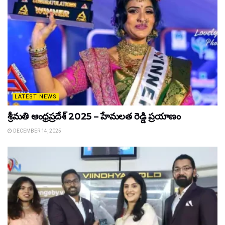
LATEST NEWS
శ్రీమతి ఆంధ్రప్రదేశ్ 2025 – హేమలత రెడ్డి ప్రయాణం
DECEMBER 14, 2025