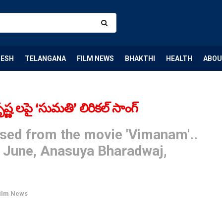
DESH
TELANGANA
FILM NEWS
BHAKTHI
HEALTH
ABOU
 ల‌పై ‘సుమతి’ లిరికల్ సాంగ్
eased from the movie 'Vimanam'..
h June, Anasuya Bharadwaj,
ilm News