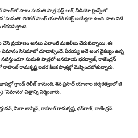
 సాంగ్‌తో పాటు సుమ‌తి పాత్ర ఫ‌స్ట్ లుక్‌, వీడియో గ్లింప్స్‌తో
ైన ‘సుమతి’ లిరికల్ సాంగ్ యూత్‌కి క‌నెక్ట్ అయ్యేలా ఉంది. పాట విటే
ద‌నిపిస్తోంది.
ర‌లు చేసే ప్ర‌యాణం అస‌లు ఎలాంటి మ‌జిలీలు చేరుకున్నాయి. ఈ
ను విమానం సినిమాలో చూడాల్సిందే. వీర‌య్య అనే అంగ వైకల్యం ఉన్న
వన్ న‌టిస్తుండగా సుమ‌తి పాత్ర‌లో అన‌సూయ భ‌ర‌ద్వాజ్‌, రాజేంద్ర‌న్
త్ర‌లో రాహుల్ రామ‌కృష్ణ ఇత‌ర కీల‌క పాత్ర‌ల్లో మెప్పించబోతున్నారు.
ష‌ల్లో గ్రాండ్ రిలీజ్ కానుంది. శివ ప్రసాద్ యానాల దర్శకత్వంలో జీ
్స్‌) ‘విమానం’ చిత్రాన్ని నిర్మించారు.
ువ‌న్‌, మీరా జాస్మిన్, రాహుల్ రామ‌కృష్ణ‌, ధ‌న్‌రాజ్‌, రాజేంద్ర‌న్.