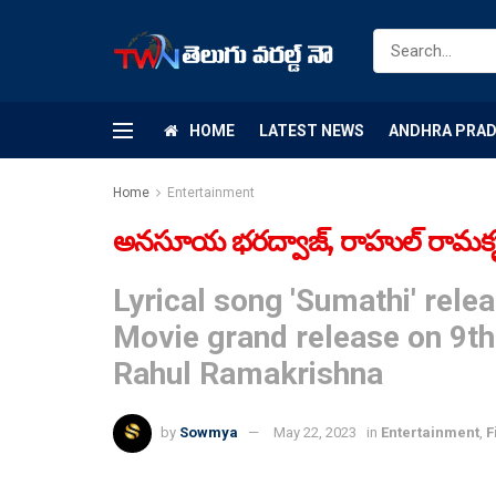
HOME
LATEST NEWS
ANDHRA PRA
Home
Entertainment
అనసూయ భరద్వాజ్, రాహుల్ రామకృష్ణ‌
Lyrical song 'Sumathi' rel
Movie grand release on 9t
Rahul Ramakrishna
by
Sowmya
May 22, 2023
in
Entertainment
,
F