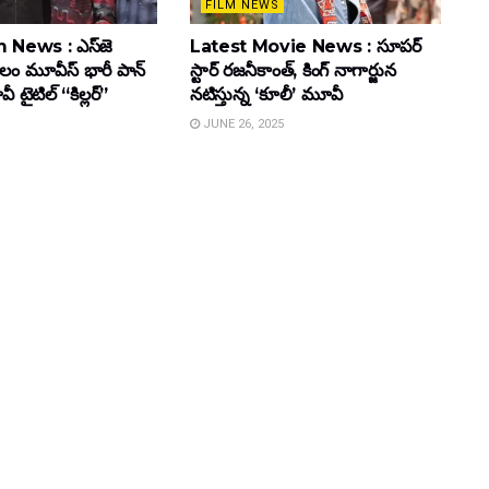
FILM NEWS
 News : ఎస్‌జె
Latest Movie News : సూపర్
కులం మూవీస్‌ భారీ పాన్‌
స్టార్ రజనీకాంత్, కింగ్ నాగార్జున
ైటిల్ “కిల్లర్”
నటిస్తున్న ‘కూలీ’ మూవీ
JUNE 26, 2025