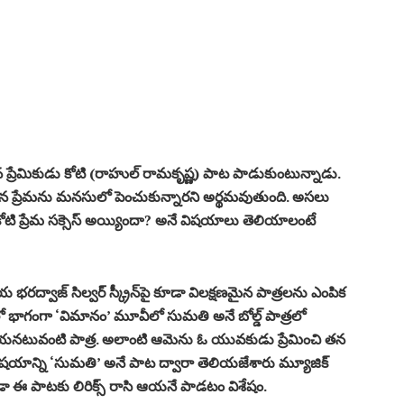
్రేమికుడు కోటి (రాహుల్ రామ‌కృష్ణ‌) పాట పాడుకుంటున్నాడు.
న ప్రేమ‌ను మ‌న‌సులో పెంచుకున్నార‌ని అర్థ‌మ‌వుతుంది. అసలు
కోటి ప్రేమ స‌క్సెస్ అయ్యిందా? అనే విష‌యాలు తెలియాలంటే
 భ‌రద్వాజ్ సిల్వ‌ర్ స్క్రీన్‌పై కూడా విల‌క్ష‌ణ‌మైన పాత్ర‌ల‌ను ఎంపిక
ో భాగంగా ‘విమానం’ మూవీలో సుమ‌తి అనే బోల్డ్ పాత్ర‌లో
ేయ‌న‌టువంటి పాత్ర‌. అలాంటి ఆమెను ఓ యువ‌కుడు ప్రేమించి త‌న
 విష‌యాన్ని ‘సుమతి’ అనే పాట ద్వారా తెలియజేశారు మ్యూజిక్
డా ఈ పాట‌కు లిరిక్స్ రాసి ఆయ‌నే పాడ‌టం విశేషం.