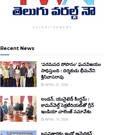
ADVERTISEMENT
Recent News
‘పరమపద సోపానం’ ఘనవిజయం
సాధిస్తుంది : దర్శకుడు భీమనేని
శ్రీనివాసరావు
APRIL 21, 2026
లండన్, యునైటెడ్ కింగ్డమ్ :
కామన్‌వెల్త్ సెక్రటేరియట్‌తో గ్రీన్
ఇండియా చాలెంజ్ సమావేశం
APRIL 19, 2026
బసవతారకం ఇండో అమెరికన్