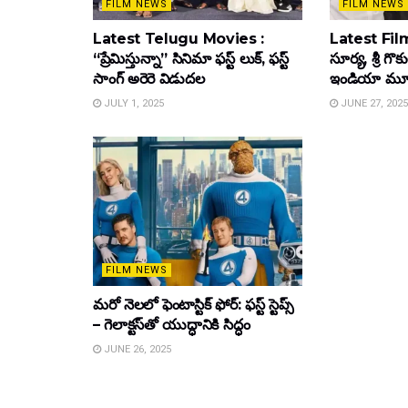
FILM NEWS
FILM NEWS
Latest Telugu Movies :
Latest Film
“ప్రేమిస్తున్నా” సినిమా ఫస్ట్ లుక్, ఫస్ట్
సూర్య, శ్రీ గొ
సాంగ్ అరెరె విడుదల
ఇండియా మూవీ ట
JULY 1, 2025
JUNE 27, 2025
FILM NEWS
మరో నెలలో ఫెంటాస్టిక్ ఫోర్: ఫస్ట్ స్టెప్స్
– గెలాక్టస్‌తో యుద్ధానికి సిద్ధం
JUNE 26, 2025