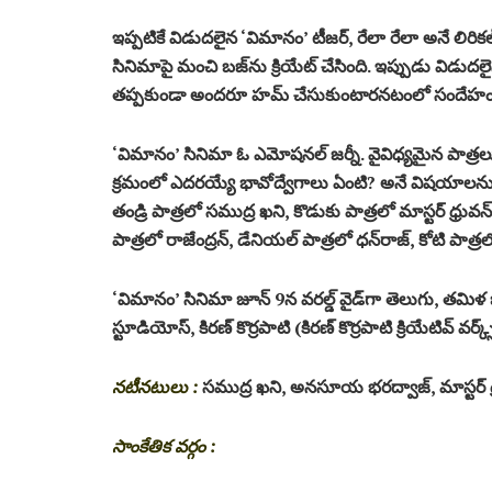
ఇప్ప‌టికే విడుద‌లైన ‘విమానం’ టీజ‌ర్‌, రేలా రేలా అనే లిరికల్
సినిమాపై మంచి బ‌జ్‌ను క్రియేట్ చేసింది. ఇప్పుడు విడుదల
త‌ప్ప‌కుండా అంద‌రూ హ‌మ్ చేసుకుంటార‌న‌టంలో సందేహం లే
‘విమానం’ సినిమా ఓ ఎమోష‌న‌ల్ జ‌ర్నీ. వైవిధ్య‌మైన పాత్
క్ర‌మంలో ఎద‌ర‌య్యే భావోద్వేగాలు ఏంటి? అనే విష‌యాల‌
తండ్రి పాత్ర‌లో స‌ముద్ర ఖ‌ని, కొడుకు పాత్రలో మాస్టర్ ధ్రు
పాత్ర‌లో రాజేంద్ర‌న్‌, డేనియ‌ల్ పాత్ర‌లో ధ‌న్‌రాజ్‌, కోటి పా
‘విమానం’ సినిమా జూన్ 9న వరల్డ్ వైడ్‌గా తెలుగు, త‌మిళ భా
స్టూడియోస్‌, కిర‌ణ్ కొర్ర‌పాటి (కిర‌ణ్ కొర్ర‌పాటి క్రియేటివ్ వ‌ర్క
న‌టీన‌టులు :
స‌ముద్ర ఖ‌ని, అన‌సూయ భ‌ర‌ద్వాజ్‌, మాస్ట‌ర్ ధ్ర
సాంకేతిక వ‌ర్గం :