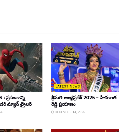
LATEST NEWS
 ప్రపంచాన్ని
శ్రీమతి ఆంధ్రప్రదేశ్ 2025 – హేమలత
ైడర్ మ్యాన్ ట్రైలర్
రెడ్డి ప్రయాణం
26
DECEMBER 14, 2025