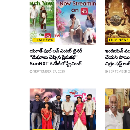
FILM NEWS
FILM NEWS
యూత్ ఫుల్ లవ్ ఎంటర్ టైనర్
ఇండియన్ మూ
“మేఘాలు చెప్పిన ప్రేమకథ”
చేయని పాయింట
SunNXT ఓటీటీలో స్ట్రీమింగ్
చిత్రం ఫస్ట్ లుక
SEPTEMBER 27, 2025
SEPTEMBER 26