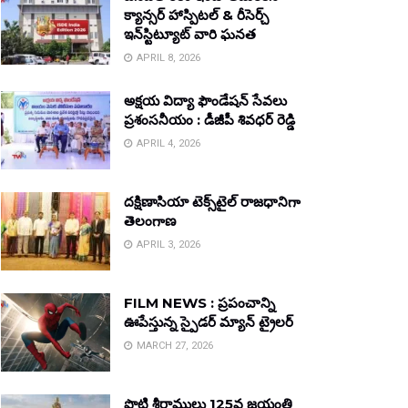
క్యాన్సర్ హాస్పిటల్ & రీసెర్చ్
ఇన్‌స్టిట్యూట్ వారి ఘనత
APRIL 8, 2026
అక్షయ విద్యా ఫౌండేషన్ సేవలు
ప్రశంసనీయం : డీజీపీ శివధర్ రెడ్డి
APRIL 4, 2026
దక్షిణాసియా టెక్స్‌టైల్ రాజధానిగా
తెలంగాణ
APRIL 3, 2026
FILM NEWS : ప్రపంచాన్ని
ఊపేస్తున్న స్పైడర్ మ్యాన్ ట్రైలర్
MARCH 27, 2026
పొట్టి శ్రీరాములు 125వ జయంతి