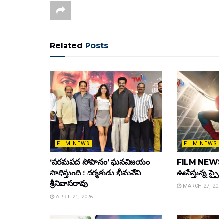
Related
Posts
FILM NEWS
FILM NEWS
‘పరమపద సోపానం’ ఘనవిజయం
FILM NEWS :
సాధిస్తుంది : దర్శకుడు భీమనేని
ఊపేస్తున్న స్ప
శ్రీనివాసరావు
MARCH 27, 20
APRIL 21, 2026