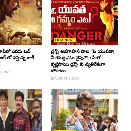
FILM NEWS
వీలో ఎవరు టచ్
డ్రగ్స్ అవగాహన పాట “ఓ యువతా,
్ తో వస్తున్న జాకీ
నీ గమ్య ఎటు వైపు?” : హీరో
్
కృష్ణసాయి డ్రగ్స్ కు వ్యతిరేకంగా
పోరాటం
, 2025
AUGUST 7, 2025