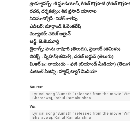
ప్రొడ్యూస‌ర్స్‌: జీ స్టూడియోస్‌, కిర‌ణ్ కొర్ర‌పాటి (కిర‌ణ్ కొర్ర‌పాటి
ర‌చ‌న‌, ద‌ర్శ‌క‌త్వం: శివ ప్ర‌సాద్ యానాల‌
సినిమాటోగ్ర‌పీ: వివేక్ కాలేపు
ఎడిట‌ర్‌: మార్తాండ్ కె.వెంక‌టేష్‌
మ్యూజిక్‌: చ‌ర‌ణ్ అర్జున్‌
ఆర్ట్‌: జె.జె.మూర్తి
డైలాగ్స్‌: హ‌ను రావూరి (తెలుగు), ప్ర‌భాక‌ర్ (త‌మిళం)
లిరిక్స్ : స్నేహ‌న్‌(తమిళ్), చరణ్ అర్జున్ (తెలుగు)
పి.ఆర్‌.ఒ: నాయుడు – ఫ‌ణి (బియాండ్ మీడియా) (తెలుగు
డిజిట‌ల్ ఏజెన్సీ: హ్యాష్ ట్యాగ్ మీడియా
Source:
Lyrical song 'Sumathi' released from the movie 'V
Bharadwaj, Rahul Ramakrishna
Via:
Lyrical song 'Sumathi' released from the movie 'V
Bharadwaj, Rahul Ramakrishna