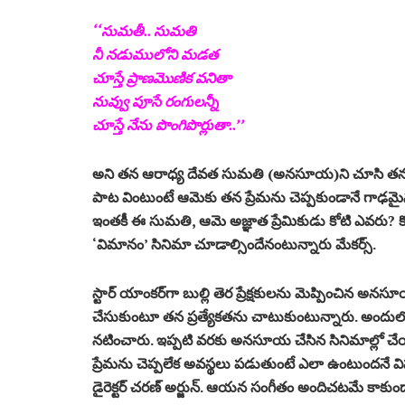
‘‘సుమ‌తీ.. సుమ‌తి
నీ న‌డుములోని మ‌డ‌త
చూస్తే ప్రాణ‌మొణిక వ‌నితా
నువ్వు పూసే రంగుల‌న్నీ
చూస్తే నేను పొంగిపొర్లుతా..’’
అని త‌న ఆరాధ్య దేవ‌త సుమ‌తి (అన‌సూయ‌)ని చూసి త‌న ప
పాట వింటుంటే ఆమెకు త‌న ప్రేమ‌ను చెప్ప‌కుండానే గాఢ‌మై
ఇంత‌కీ ఈ సుమ‌తి, ఆమె అజ్ఞాత‌ ప్రేమికుడు కోటి ఎవ‌రు? 
‘విమానం’ సినిమా చూడాల్సిందేనంటున్నారు మేకర్స్.
స్టార్ యాంకర్‌గా బుల్లి తెర ప్రేక్ష‌కుల‌ను మెప్పించిన అన‌సూయ
చేసుకుంటూ త‌న ప్ర‌త్యేక‌త‌ను చాటుకుంటున్నారు. అందుల
న‌టించారు. ఇప్ప‌టి వ‌ర‌కు అన‌సూయ చేసిన సినిమాల్లో చ
ప్రేమ‌ను చెప్ప‌లేక అవ‌స్థ‌లు ప‌డుతుంటే ఎలా ఉంటుంద‌నే
డైరెక్టర్ చరణ్ అర్జున్. ఆయ‌న సంగీతం అందిచ‌ట‌మే కాకుం