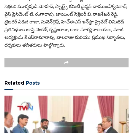
సెక్రటరి ముళ్ళపుడి మోహన్, స్పోర్ట్స్‌ కమిటీ చైర్మన్‌ చాముండేశ్వరినాథ్,
వైస్ ప్రెసిడెంట్ టి. రంగారావు, జాయింట్ సెక్రెటరీ బి. రాజశేఖర్ రెడ్డి,
ట్రెజరర్ ఏడిద రాజా, సువెన్‌లైఫ్, హెచ్‌ఈఎస్‌ ఇన్‌ఫ్రా ప్రైవేట్‌ లిమిటెడ్‌
ప్రతినిధులు జాస్తి వెంకట్, కృష్ణంరాజు, కాజా సూర్యనారాయణ, మాజీ
అధ్యక్షుడు కే.ఎస్‌రామారావు, బాలరాజు మరియు ప్రముఖ నిర్మాతలు,
దర్శకులు తదితరులు పాల్గొన్నారు.
Related
Posts