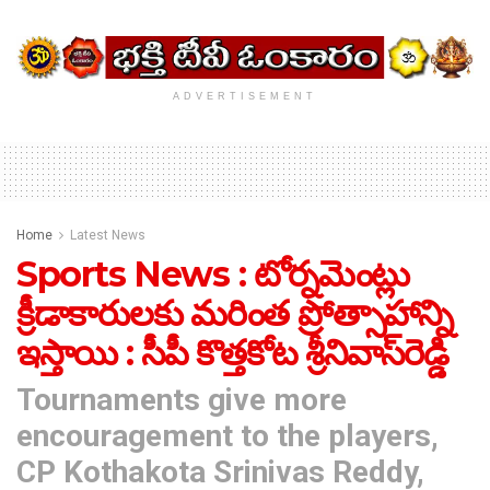
ADVERTISEMENT
Home
Latest News
Sports News : టోర్నమెంట్లు
క్రీడాకారులకు మరింత ప్రోత్సాహాన్ని
ఇస్తాయి : సీపీ కొత్తకోట శ్రీనివాస్‌రెడ్డి
Tournaments give more
encouragement to the players,
CP Kothakota Srinivas Reddy,