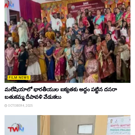
FILM NEWS
మలేషియాలో భారతీయుల ఐక్యతకు అద్దం పట్టిన దసరా
బతుకమ్మ దీపావళి వేడుకలు
OCTOBER 4, 2025