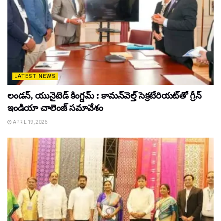
LATEST NEWS
లండన్, యునైటెడ్ కింగ్డమ్ : కామన్‌వెల్త్ సెక్రటేరియట్‌తో గ్రీన్
ఇండియా చాలెంజ్ సమావేశం
APRIL 19, 2026