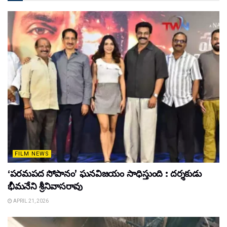
FILM NEWS
‘పరమపద సోపానం’ ఘనవిజయం సాధిస్తుంది : దర్శకుడు
భీమనేని శ్రీనివాసరావు
APRIL 21, 2026