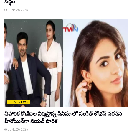
సిద్ధం
JUNE 26, 2025
FILM NEWS
నిహారిక కొణిదెల నిర్మిస్తోన్న సినిమాలో సంగీత్ శోభన్ సరసన
హీరోయిన్‌గా నయన్ సారిక
JUNE 26, 2025