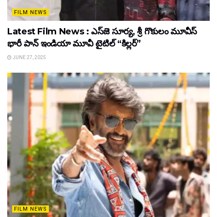
FILM NEWS
Latest Film News : ఎస్‌జె సూర్య, శ్రీ గొకులం మూవీస్‌
భారీ పాన్‌ ఇండియా మూవీ టైటిల్ “కిల్లర్”
JUNE 27, 2025
FILM NEWS