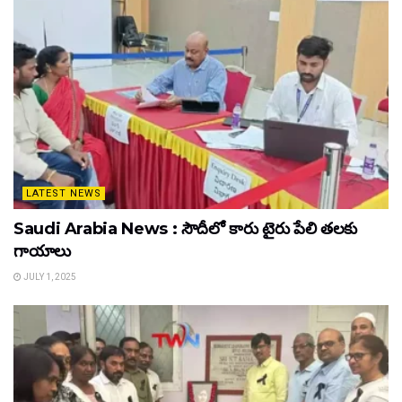
LATEST NEWS
Saudi Arabia News : సౌదీలో కారు టైరు పేలి తలకు
గాయాలు
JULY 1, 2025