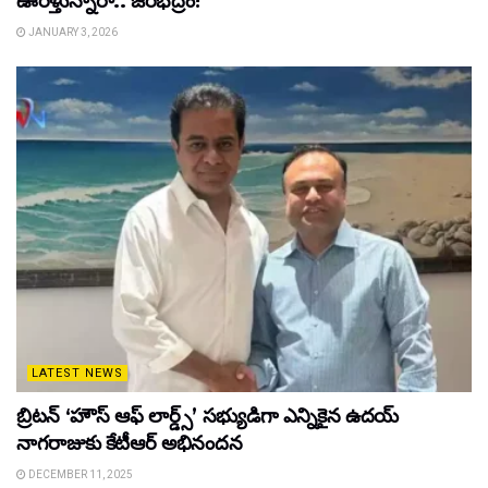
ఊరెళ్తున్నారా.. జరభద్రం!
JANUARY 3, 2026
LATEST NEWS
బ్రిటన్ ‘హౌస్ ఆఫ్ లార్డ్స్’ సభ్యుడిగా ఎన్నికైన ఉదయ్
నాగరాజుకు కేటీఆర్ అభినందన
DECEMBER 11, 2025