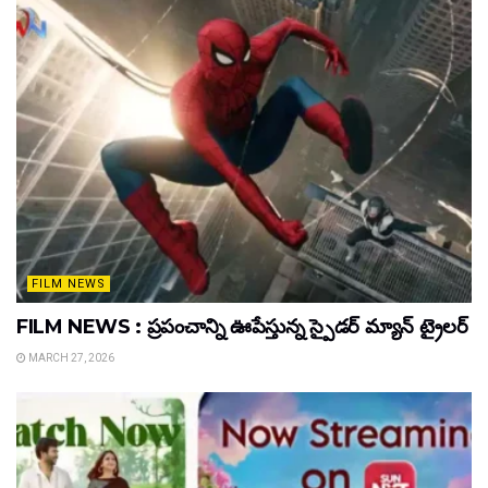
FILM NEWS
FILM NEWS : ప్రపంచాన్ని ఊపేస్తున్న స్పైడర్ మ్యాన్ ట్రైలర్
MARCH 27, 2026