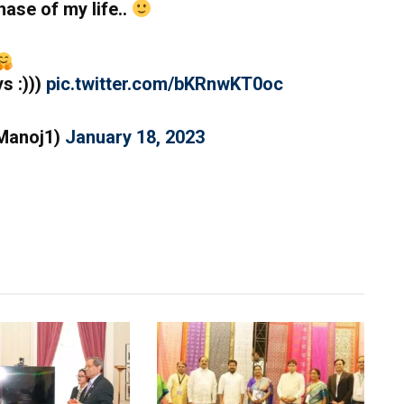
hase of my life..
s :)))
pic.twitter.com/bKRnwKT0oc
Manoj1)
January 18, 2023