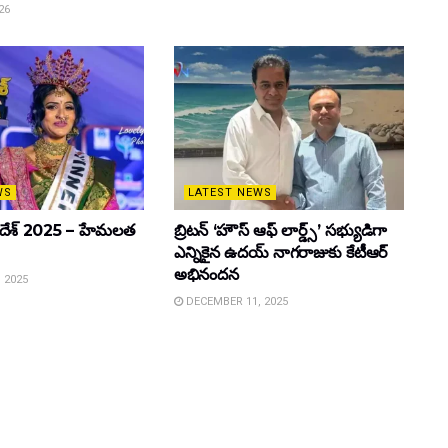
26
WS
LATEST NEWS
రప్రదేశ్ 2025 – హేమలత
బ్రిటన్ ‘హౌస్ ఆఫ్ లార్డ్స్’ సభ్యుడిగా
ఎన్నికైన ఉదయ్ నాగరాజుకు కేటీఆర్
అభినందన
 2025
DECEMBER 11, 2025