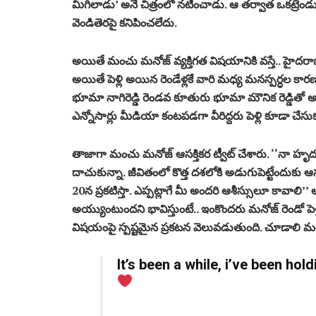
మిగిలాడు’ అనే చిత్రంలో నటించాడు. ఆ తర్వాత ఒకట్రెండు 
వెండితెరపై కనిపించలేదు.
అయితే మంచు మనోజ్ వ్యక్తిగత విషయానికి వస్తే.. హైదరాబ
అయితే పెళ్లి అయిన రెండేళ్లకే వారి మధ్య మనస్పర్ధల క
భూమా నాగిరెడ్డి రెండవ కూతురు భూమా మౌనిక రెడ్డితో అత
ఎన్నోసార్లు మీడియా కంటపడగా వీరిద్దరు పెళ్లి కూడా చేసుక
తాజాగా మంచు మనోజ్ ఆసక్తికర ట్వీట్ చేశారు. ‘‘నా హృదయ
దాచుకున్నా. జీవితంలో కొత్త దశలోకి అడుగుపెట్టేందుకు ఆస
20న ప్రకటిస్తా. ఎప్పట్లాగే మీ అందరి ఆశీస్సులూ కావాలి’’
అయ్యుంటుందని భావిస్తుంటే.. ఇంకొందరు మనోజ్ రెండో పెళ్
విషయంపై స్పష్టమైన ప్రకటన వెలువడుతుంది. చూడాలి మర
It’s been a while, i’ve been hol