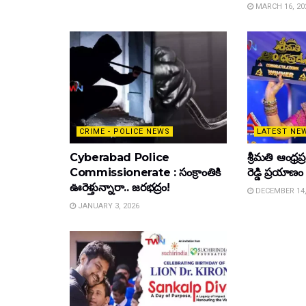
MARCH 16, 20
CRIME - POLICE NEWS
LATEST NE
Cyberabad Police
శ్రీమతి ఆంధ్
Commissionerate : సంక్రాంతికి
రెడ్డి ప్రయాణం
ఊరెళ్తున్నారా.. జరభద్రం!
DECEMBER 14,
JANUARY 3, 2026