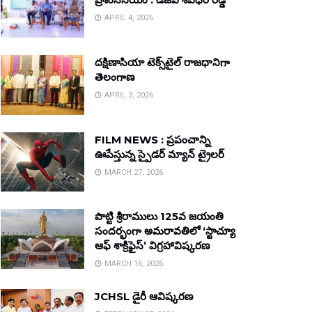
APRIL 4, 2026
దక్షిణాసియా టెక్స్‌టైల్ రాజధానిగా
తెలంగాణ
APRIL 3, 2026
FILM NEWS : ప్రపంచాన్ని
ఊపేస్తున్న స్పైడర్ మ్యాన్ ట్రైలర్
MARCH 27, 2026
పొట్టి శ్రీరాములు 125వ జయంతి
సందర్భంగా అమరావతిలో ‘స్టాచ్యూ
ఆఫ్ శాక్రిఫైస్’ విగ్రహావిష్కరణ
MARCH 16, 2026
JCHSL డైరీ ఆవిష్కరణ