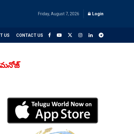
Friday, August 7, 2026
Login
T US
CONTACT US
ు మనోజ్