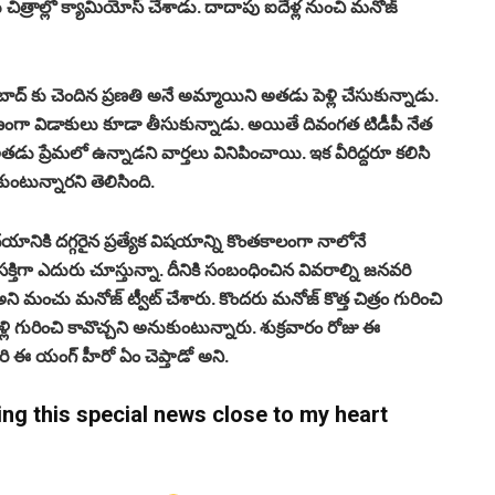
చిత్రాల్లో క్యామియోస్ చేశాడు. దాదాపు ఐదేళ్ల నుంచి మనోజ్
ాద్ కు చెందిన ప్రణతి అనే అమ్మాయిని అతడు పెళ్లి చేసుకున్నాడు.
ారణంగా విడాకులు కూడా తీసుకున్నాడు. అయితే దివంగత టిడీపీ నేత
డు ప్రేమలో ఉన్నాడని వార్తలు వినిపించాయి. ఇక వీరిద్దరూ కలిసి
ుంటున్నారని తెలిసింది.
ానికి దగ్గరైన ప్రత్యేక విషయాన్ని కొంతకాలంగా నాలోనే
క్తిగా ఎదురు చూస్తున్నా. దీనికి సంబంధించిన వివరాల్ని జనవరి
 అని మంచు మనోజ్ ట్వీట్ చేశారు. కొందరు మనోజ్ కొత్త చిత్రం గురించి
లి గురించి కావొచ్చని అనుకుంటున్నారు. శుక్రవారం రోజు ఈ
ి ఈ యంగ్ హీరో ఏం చెప్తాడో అని.
ding this special news close to my heart