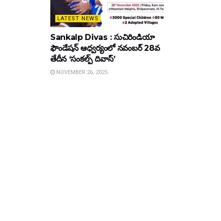
LATEST NEWS
Sankalp Divas : సుచిరిండియా
ఫౌండేషన్ ఆధ్వర్యంలో నవంబర్ 28వ
తేదీన ‘సంకల్ప్ దివాస్’
NOVEMBER 26, 2025