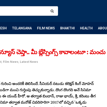
DESH
TELANGANA
FILM NEWS
BHAKTHI
HEALTH
ABOU
స్ చెప్తా.. మీ బ్లేస్సింగ్స్ కావాలంటూ : మంచ
t
,
Film News
,
Latest News
చి అందరికీ తెలిసిందే. సీనియర్ నటుడు కలెక్షన్ కింగ్ మోహన్
గా మంచి గుర్తింపు తెచ్చుకున్నాడు. దొంగ దొంగది అనే సినిమా
ఈ యండ్ హీరో. ఆ తర్వాత బిందాస్, రాజు భాయ్, శ్రీ, కరెంటు తీగ
సినిమా తర్వాత మనోజ్ చివరిసారిగా 2017లో వచ్చిన ‘ఒక్కడు