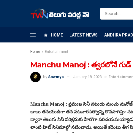
HOME
LATEST NEWS
ANDHRA PRA
Home
Entertainment
Manchu Manoj : త్వరలోనే గుడ్ న్యూ
by
Sowmya
January 18, 2023
in
Entertainmen
Manchu Manoj : ప్రముఖ సినీ నటుడు మంచు మనోజ్ గురిం
బాబు తనయుడిగా తన నటవారసత్వాన్ని కొనసాగిస్తూ నటుడి
ద్వారా తెలుగు సినీ పరిశ్రమకు హీరోగా పరిచయమయ్యాడు 
లాంటి హిట్ సినిమాల్లో నటించాడు. అయితే కరెంటు తీగ 