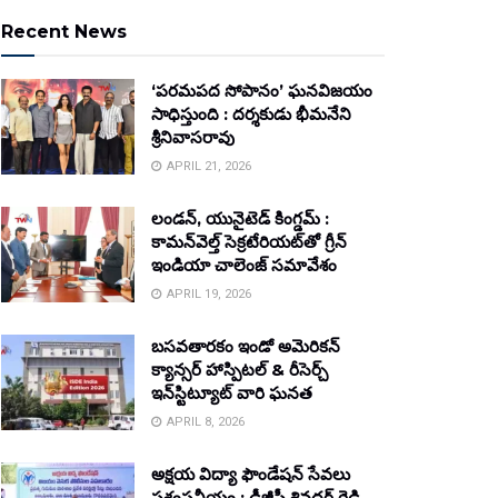
Recent News
‘పరమపద సోపానం’ ఘనవిజయం
సాధిస్తుంది : దర్శకుడు భీమనేని
శ్రీనివాసరావు
APRIL 21, 2026
లండన్, యునైటెడ్ కింగ్డమ్ :
కామన్‌వెల్త్ సెక్రటేరియట్‌తో గ్రీన్
ఇండియా చాలెంజ్ సమావేశం
APRIL 19, 2026
బసవతారకం ఇండో అమెరికన్
క్యాన్సర్ హాస్పిటల్ & రీసెర్చ్
ఇన్‌స్టిట్యూట్ వారి ఘనత
APRIL 8, 2026
అక్షయ విద్యా ఫౌండేషన్ సేవలు
ప్రశంసనీయం : డీజీపీ శివధర్ రెడ్డి