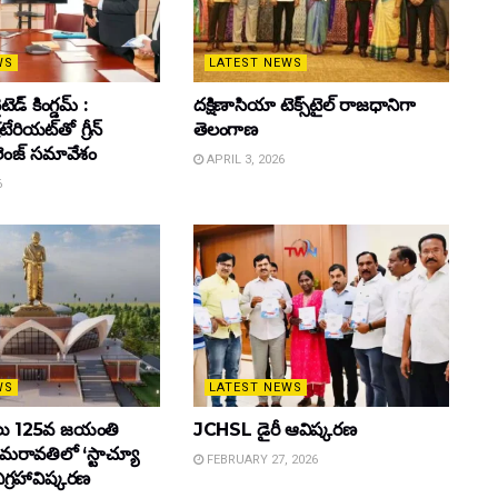
WS
LATEST NEWS
డ్ కింగ్డమ్ :
దక్షిణాసియా టెక్స్‌టైల్ రాజధానిగా
్రటేరియట్‌తో గ్రీన్
తెలంగాణ
ెంజ్ సమావేశం
APRIL 3, 2026
6
WS
LATEST NEWS
ాములు 125వ జయంతి
JCHSL డైరీ ఆవిష్కరణ
మరావతిలో ‘స్టాచ్యూ
FEBRUARY 27, 2026
 విగ్రహావిష్కరణ