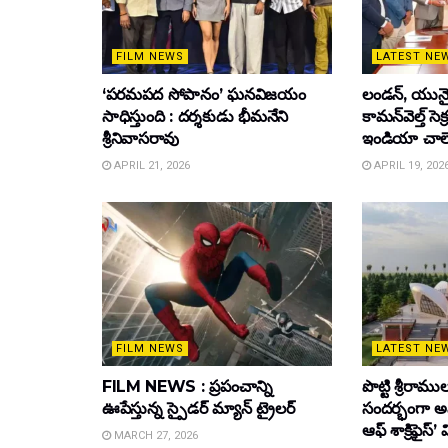
FILM NEWS
LATEST NE
‘పరమపద సోపానం’ ఘనవిజయం
లండన్, యునైటె
సాధిస్తుంది : దర్శకుడు భీమనేని
కామన్‌వెల్త్ సెక
శ్రీనివాసరావు
ఇండియా చాల
APRIL 21, 2026
APRIL 19, 202
FILM NEWS
LATEST NE
FILM NEWS : ప్రపంచాన్ని
పొట్టి శ్రీర
ఊపేస్తున్న స్పైడర్ మ్యాన్ ట్రైలర్
సందర్భంగా అ
ఆఫ్ శాక్రిఫైస్’
MARCH 27, 2026