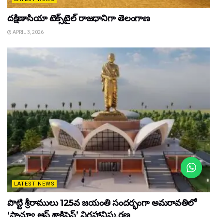
దక్షిణాసియా టెక్స్‌టైల్ రాజధానిగా తెలంగాణ
APRIL 3, 2026
LATEST NEWS
పొట్టి శ్రీరాములు 125వ జయంతి సందర్భంగా అమరావతిలో
‘స్టాచ్యూ ఆఫ్ శాక్రిఫైస్’ విగ్రహావిష్కరణ