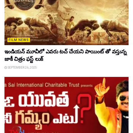
FILM NEWS
ఇండియన్ మూవీలో ఎవరు టచ్ చేయని పాయింట్ తో వస్తున్న
జాకీ చిత్రం ఫస్ట్ లుక్
SEPTEMBER 26, 2025