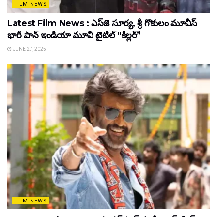
FILM NEWS
Latest Film News : ఎస్‌జె సూర్య, శ్రీ గొకులం మూవీస్‌
భారీ పాన్‌ ఇండియా మూవీ టైటిల్ “కిల్లర్”
JUNE 27, 2025
FILM NEWS