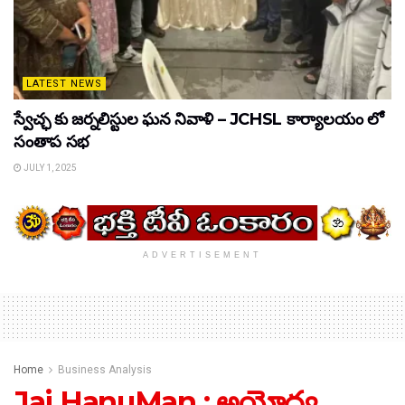
LATEST NEWS
స్వేచ్ఛ కు జర్నలిస్టుల ఘన నివాళి – JCHSL కార్యాలయం లో
సంతాప సభ
JULY 1, 2025
ADVERTISEMENT
Home
Business Analysis
Jai HanuMan : అయోధ్య