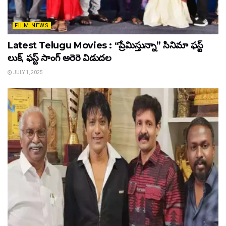
FILM NEWS
Latest Telugu Movies : “ప్రేమిస్తున్నా” సినిమా ఫస్ట్
లుక్, ఫస్ట్ సాంగ్ అరెరె విడుదల
JULY 1, 2025