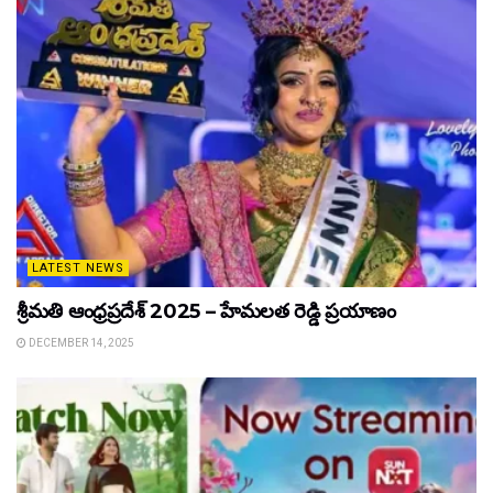
LATEST NEWS
శ్రీమతి ఆంధ్రప్రదేశ్ 2025 – హేమలత రెడ్డి ప్రయాణం
DECEMBER 14, 2025