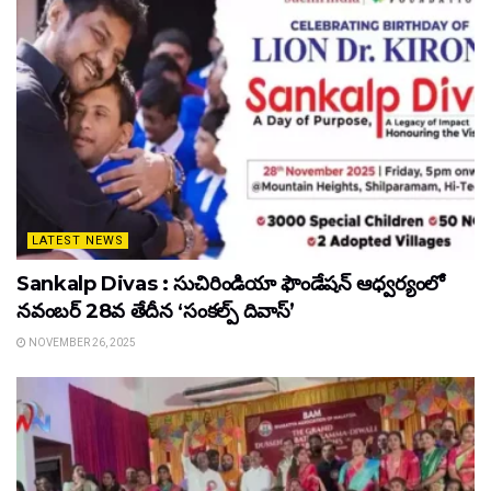
LATEST NEWS
Sankalp Divas : సుచిరిండియా ఫౌండేషన్ ఆధ్వర్యంలో
నవంబర్ 28వ తేదీన ‘సంకల్ప్ దివాస్’
NOVEMBER 26, 2025