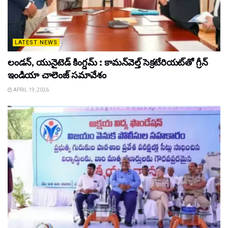
LATEST NEWS
లండన్, యునైటెడ్ కింగ్డమ్ : కామన్‌వెల్త్ సెక్రటేరియట్‌తో గ్రీన్
ఇండియా చాలెంజ్ సమావేశం
APRIL 19, 2026