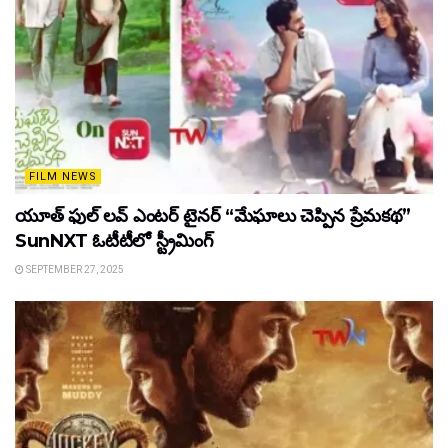
FILM NEWS
యూత్ ఫుల్ లవ్ ఎంటర్ టైనర్ “మేఘాలు చెప్పిన ప్రేమకథ”
SunNXT ఓటీటీలో స్ట్రీమింగ్
SEPTEMBER 27, 2025