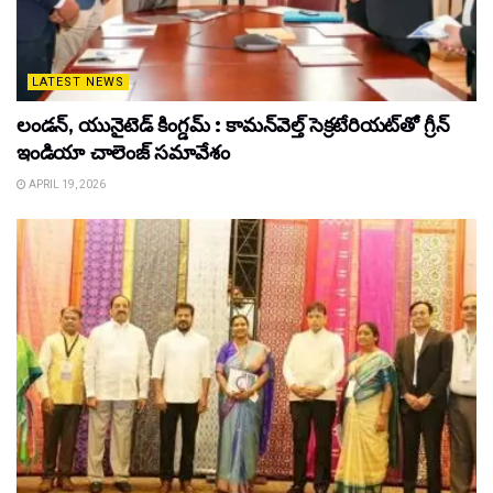
LATEST NEWS
లండన్, యునైటెడ్ కింగ్డమ్ : కామన్‌వెల్త్ సెక్రటేరియట్‌తో గ్రీన్
ఇండియా చాలెంజ్ సమావేశం
APRIL 19, 2026