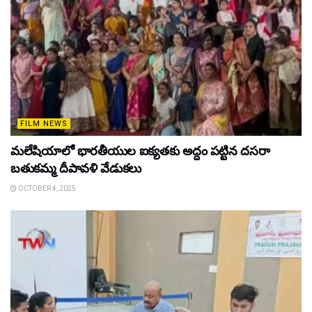
FILM NEWS
మలేషియాలో భారతీయుల ఐక్యతకు అద్దం పట్టిన దసరా
బతుకమ్మ దీపావళి వేడుకలు
OCTOBER 4, 2025