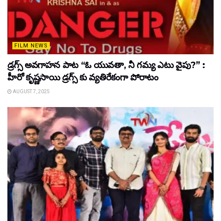
FILM NEWS
డ్రగ్స్ అవగాహన పాట “ఓ యువతా, నీ గమ్య ఎటు వైపు?” :
హీరో కృష్ణసాయి డ్రగ్స్ కు వ్యతిరేకంగా పోరాటం
AUGUST 7, 2025