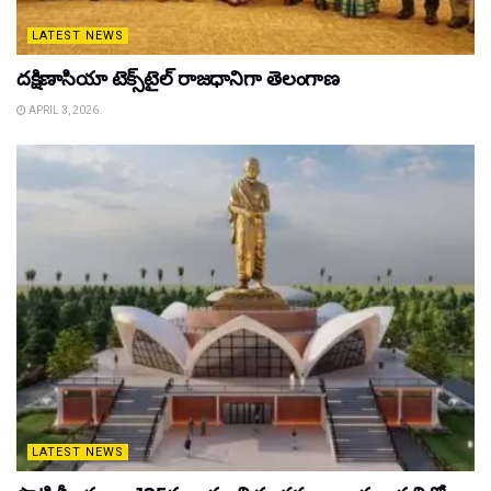
LATEST NEWS
దక్షిణాసియా టెక్స్‌టైల్ రాజధానిగా తెలంగాణ
APRIL 3, 2026
LATEST NEWS