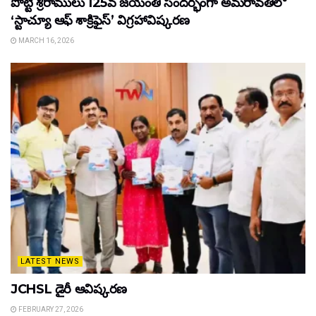
పొట్టి శ్రీరాములు 125వ జయంతి సందర్భంగా అమరావతిలో
‘స్టాచ్యూ ఆఫ్ శాక్రిఫైస్’ విగ్రహావిష్కరణ
MARCH 16, 2026
LATEST NEWS
JCHSL డైరీ ఆవిష్కరణ
FEBRUARY 27, 2026