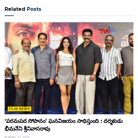
Related
Posts
FILM NEWS
‘పరమపద సోపానం’ ఘనవిజయం సాధిస్తుంది : దర్శకుడు
భీమనేని శ్రీనివాసరావు
APRIL 21, 2026