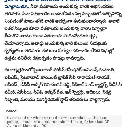
మాట్లాడుతూ..
సేవా పతకాలను అందుకున్న వారికి అభినందనలు
తెలిపారు. సేవా పతకాలను అందుకోవడం వల్ల సిబ్బందిలో ఉత్సాహాన్ని
నింపడంతో పాటు తోటి వారికి ఆదర్శంగా తీసుకుంటారన్నారు. అలాగే
ఇతర సిబ్బంది కూడా పతకాలను అందుకున్న వారిని స్ఫూర్తిగా
తీసుకొని తాము కూడా పతకాలను సాధించేందుకు కృషి
చేయాలన్నారు. అవార్డు అందుకున్న వారి కుటుంబ సభ్యులకు
కృతజ్ఞతలు తెలిపారు. కుటుంబ సభ్యుల సహకారం లేనిది విధుల్లో
ఉత్తమ పనితీరు కనబర్చడం సాధ్యం కాదన్నారు.
ఈ కార్యక్రమంలో సైబరాబాద్ పోలీస్ కమీషనర్ అవినాష్ మహంతి,
ఐపీఎస్., సైబరాబాద్ జాయింట్ ట్రాఫిక్ సీపీ నారాయణ్ నాయక్,
ఐపీఎస్., డీసీపీ అడ్మిన్ రవి చందన్ రెడ్డి, సీఏఆర్ హెడ్ క్వార్టర్స్ ఏడీసీపీ
షమీర్, ఏసీపీలు, సీఏఓ అడ్మిన్ గీత, ఇన్ స్పెక్టర్లు, ఆర్ఐలు, సెక్షన్ల
సిబ్బంది, మరియు మినిస్టీరియల్ స్టాఫ్ తదితరులు పాల్గొన్నారు.
Source:
Cyberabad CP who awarded service medals to the best
police, should win more medals in future, Cyberabad CP
Avinash Mahanty, IPS