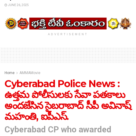
JUNE 26, 2025
ADVERTISEMENT
Home
AMMAMovie
Cyberabad Police News :
ఉత్తమ పోలీసులకు సేవా పతకాలు
అందజేసిన సైబరాబాద్ సీపీ అవినాష్
మహంతి, ఐపీఎస్.
Cyberabad CP who awarded