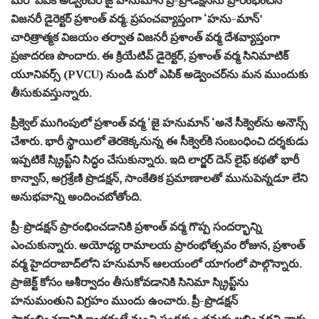
విజనరీ డైరెక్టర్ ప్రశాంత్ వర్మ. ప్రపంచవ్యాప్తంగా ‘హను-మాన్’
చారిత్రాత్మక విజయం తర్వాత విజనరీ ప్రశాంత్ వర్మ దేశవ్యాప్తంగా
ప్రజాదరణ పొందారు. ఈ క్రియేటివ్ డైరెక్టర్, ప్రశాంత్ వర్మ సినిమాటిక్
యూనివర్స్ (PVCU) నుండి మరో ఎపిక్ అడ్వెంచర్‌ను మన ముందుకు
తీసుకువస్తున్నారు.
ప్రీక్వెల్ ముగింపులో ప్రశాంత్ వర్మ ‘జై హనుమాన్ ‘అనే సీక్వెల్‌ను అనౌన్స్
చేశారు. భారీ స్థాయిలో తెరకెక్కనున్న ఈ సీక్వెల్‌కి సంబంధించి దర్శకుడు
ఇప్పటికే స్క్రిప్ట్‌ని సిద్ధం చేసుకున్నారు. ఇది లార్జర్ దెన్ లైఫ్ కథతో భారీ
కాన్వాస్, అగ్రశ్రేణి ప్రొడక్షన్, సాంకేతిక ప్రమాణాలతో మునుపెన్నడూ లేని
అనుభవాన్ని అందించబోతోంది.
ప్రీ-ప్రొడక్షన్ ప్రారంభించడానికి ప్రశాంత్ వర్మ గొప్ప సందర్భాన్ని
ఎంచుకున్నారు. అయోధ్య రామాలయ ప్రారంభోత్సవం రోజున, ప్రశాంత్
వర్మ హైదరాబాద్‌లోని హనుమాన్ ఆలయంలో యాగంలో పాల్గొన్నారు.
ప్రాజెక్ట్ కోసం ఆశీర్వాదం తీసుకోవడానికి సినిమా స్క్రిప్ట్‌ను
హనుమంతుని విగ్రహం ముందు ఉంచారు. ప్రీ-ప్రొడక్షన్
ప్రారంభించడానికి ఇంతకంటే మంచి సందర్భం తమకు లభించదని వారు