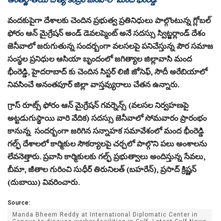
వందకుపైగా దేశాలకు చెందిన ప్రభుత్వ ప్రతినిధులు పాల్గొంటున్న గ్లోబల్
ఫోరం ఆన్ మైగ్రేషన్ అండ్ డెవలప్మెంట్ అనే సదస్సు స్విట్జర్లాండ్ దేశం
జెనీవాలో జరుగుతున్న సందర్బంగా వలసలపై పనిచేస్తున్న పౌర సమాజ
సంస్థల ప్రనిధుల ఆసియా బృందంలో జగిత్యాల జిల్లావాసి మంద
భీంరెడ్డి, హైదరాబాద్ కు చెందిన సిస్టర్ లిజీ జోసెఫ్, సౌదీ అరేబియాలో
నివసించే అనంతపూర్ జిల్లా వాస్తవ్యురాలు చేతన ఉన్నారు.
గ్రాస్ రూట్స్ ఫోరం ఆన్ మైగ్రేషన్ గవర్నెన్స్ (వలసల నిర్వహణపై
అట్టడుగుస్థాయి వారి వేదిక) సదస్సు జెనీవాలో సోమవారం ప్రారంభం
కానున్న సందర్బంగా జరిగిన సన్నాహక సమావేశంలో మంద భీంరెడ్డి
గల్ఫ్ దేశాలలో కార్మికుల సౌకర్యాలపై చర్చలో పాల్గొని పలు అంశాలను
లేవనెత్తారు. ప్రవాసి కార్మికులకు గల్ఫ్ ప్రభుత్వాలు అందిస్తున్న సేవలు,
బీమా, జీతాల గురించి సుధీర్ తిరునిలత్ (బహరేన్), ప్రసాద్ క్రిష్ణన్
(దుబాయి) వివరించారు.
Source:
Manda Bheem Reddy at International Diplomatic Center in