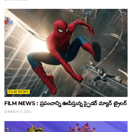
FILM NEWS
FILM NEWS : ప్రపంచాన్ని ఊపేస్తున్న స్పైడర్ మ్యాన్ ట్రైలర్
MARCH 27, 2026