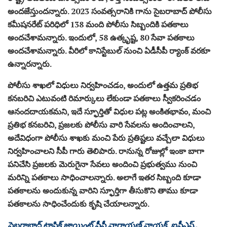
అందజేస్తుందన్నారు. 2023 సంవత్సరానికి గాను సైబరాబాద్ పోలీసు
కమీషనరేట్ పరిధిలో 138 మంది పోలీసు సిబ్బందికి పతకాలు
అందచేశామన్నారు. ఇందులో, 58 ఉత్కృష్ట, 80 సేవా పతకాలు
అందచేశామన్నారు. వీరిలో కానిస్టేబుల్ నుంచి ఏడీసీపీ ర్యాంక్ వరకూ
ఉన్నారన్నారు.
పోలీసు శాఖలో విధులు నిర్వహించడం, అందులో ఉత్తమ ప్రతిభ
కనబరిచి ఎటువంటి రిమార్కులు లేకుండా పతకాలు స్వీకరించడం
ఆనందదాయకమని, ఇదే స్ఫూర్తితో విధుల పట్ల అంకితభావం, మంచి
ప్రతిభ కనబరిచి, ప్రజలకు పోలీసు వారి సేవలను అందించాలని,
అదేవిధంగా పోలీసు శాఖకు మంచి పేరు ప్రతిష్టలు వచ్చేలా విధులు
నిర్వహించాలని సీపీ గారు తెలిపారు. రానున్న రోజుల్లో ఇంకా బాగా
పనిచేసి ప్రజలకు మెరుగైనా సేవలు అందించి ప్రభుత్వము నుంచి
మరిన్ని పతకాలు సాధించాలన్నారు. అలాగే ఇతర సిబ్బంది కూడా
పతకాలను అందుకున్న వారిని స్ఫూర్తిగా తీసుకొని తాము కూడా
పతకాలను సాధించేందుకు కృషి చేయాలన్నారు.
సైబరాబాద్ ట్రాఫిక్ జాయింట్ సీపీ నారాయణ్ నాయక్, ఐపీఎస్.,