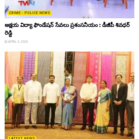
CRIME - POLICE NEWS
అక్షయ విద్యా ఫౌండేషన్ సేవలు ప్రశంసనీయం : డీజీపీ శివధర్
రెడ్డి
APRIL 4, 2026
LATEST NEWS