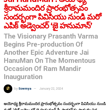
శ్రీరామమందిర ప్రారంభోత్సవం
సందర్భంగా పివిసియు నుండి మరో
ఎపిక్ అడ్వెంచర్ ‘జై హనుమాన్’
The Visionary Prasanth Varma
Begins Pre-production Of
Another Epic Adventure Jai
HanuMan On The Momentous
Occasion Of Ram Mandir
Inauguration
by
Sowmya
January 22, 2024
అయోధ్య శ్రీరామమందిర ప్రారంభోత్సవం సందర్భంగా పివిసియు నుండి
మరో ఎపిక్ అడ్వెంచర్ జై హనుమాన్ ప్రీ-ప్రొడక్షన్‌ను ప్రారంభించిన