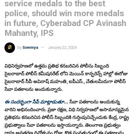
service medals to the best
police, should win more medals
in future, Cyberabad CP Avinash
Mahanty, IPS
by
Sowmya
January 22, 2024
విధినిర్వహణలో ఉత్తమ ప్రతిభ కనబరిచిన పోలీసు సిబ్బంది
సైబరాబాద్ పోలీస్ కమీషనరేట్ లోని మెయిన్ కాన్ఫరెన్స్ హాల్లో ఈరోజు
సైబరాబాద్ సీపీ అవినాష్ మహంతి, ఐపీఎస్., చేతులమీదుగా పోలీస్‌
సేవా పతకాలను అందుకున్నారు.
ఈ సందర్భంగా సీపీ మాట్లాడుతూ…
సేవా పతకాలను అందుకున్న
వారిని అభినందించారు. ప్రజా రక్షణ, విధి నిర్వహణలో అసామాన్యమైన
ప్రతిభను కనబరిచిన పోలీస్ సిబ్బందికి గుర్తింపునిచ్చేందుకు కేంద్ర, రాష్ట్ర
ప్రభుత్వాలు సేవా పతకాలను ఇస్తాయన్నారు. తెలంగాణ ప్రభుత్వం
రాష్ట్ర అవతరణ దినోత్సవం రోజు, కొత్త సంవత్సరంలో ఈ పతకాలను