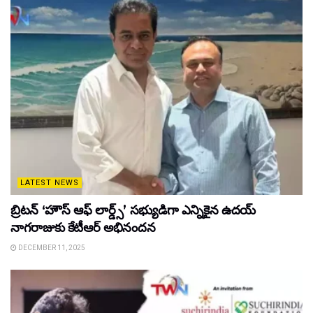
LATEST NEWS
బ్రిటన్ ‘హౌస్ ఆఫ్ లార్డ్స్’ సభ్యుడిగా ఎన్నికైన ఉదయ్
నాగరాజుకు కేటీఆర్ అభినందన
DECEMBER 11, 2025