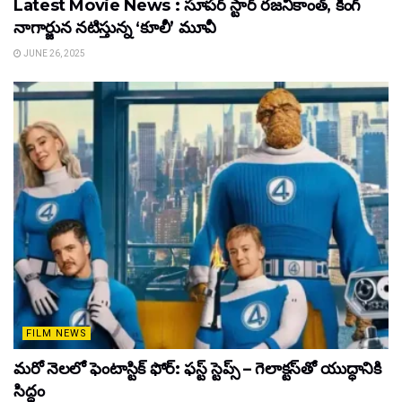
Latest Movie News : సూపర్ స్టార్ రజనీకాంత్, కింగ్
నాగార్జున నటిస్తున్న ‘కూలీ’ మూవీ
JUNE 26, 2025
FILM NEWS
మరో నెలలో ఫెంటాస్టిక్ ఫోర్: ఫస్ట్ స్టెప్స్ – గెలాక్టస్‌తో యుద్ధానికి
సిద్ధం