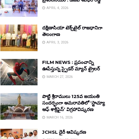
APRIL 4, 2026
దక్షిణాసియా టెక్స్‌టైల్ రాజధానిగా
తెలంగాణ
APRIL 3, 2026
FILM NEWS : ప్రపంచాన్ని
ఊపేస్తున్న స్పైడర్ మ్యాన్ ట్రైలర్
MARCH 27, 2026
పొట్టి శ్రీరాములు 125వ జయంతి
సందర్భంగా అమరావతిలో ‘స్టాచ్యూ
ఆఫ్ శాక్రిఫైస్’ విగ్రహావిష్కరణ
MARCH 16, 2026
JCHSL డైరీ ఆవిష్కరణ