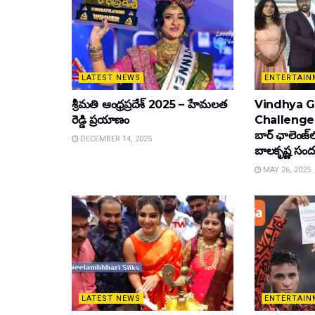
LATEST NEWS
ENTERTAIN
శ్రీమతి ఆంధ్రప్రదేశ్ 2025 – హేమలత
Vindhya Go
రెడ్డి ప్రయాణం
Challenge : వ
బార్ ఛాలెంజ్‌
DECEMBER 14, 2025
బాల‌కృష్ణ‌ సంద
MAY 26, 2025
LATEST NEWS
ENTERTAIN