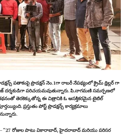
స్ ప‌తాకంపై ప్రొడ‌క్ష‌న్ నెం.1గా రాబ‌రీ నేప‌థ్యంలో క్రైమ్ థ్రిల్ల‌ర్ గా
్ ద‌ర్శ‌కుడిగా ప‌రిచ‌య‌మ‌వుతున్నారు. పి.నాగ‌మ‌ణి స‌మ‌ర్ప‌ణ‌లో
‌, క‌థనంతో తెర‌కెక్కుతోన్న ఈ చిత్రానికి ఓ ఆస‌క్తిక‌ర‌మైన టైటిల్
ింది. ప్ర‌స్తుతం పోస్ట్ ప్రొడ‌క్ష‌న్స్ కార్య‌క్ర‌మాలు
యనున్నారు.
ూ – “27 రోజుల పాటు వికారాబాద్‌, హైద‌రాబాద్ మ‌రియు ప‌రిసర