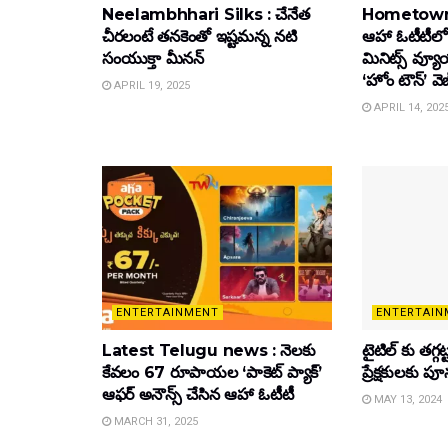
Neelambhhari Silks : చేనేత
Hometown
చీరలంటే తనకెంతో ఇష్టమన్న నటి
ఆహా ఓటీటీలో
సంయుక్తా మీనన్‌
మినిట్స్ వ్యూ
‘హోం టౌన్’ వెబ
APRIL 19, 2025
APRIL 14, 202
ENTERTAINMENT
ENTERTAIN
Latest Telugu news : నెలకు
టైటిల్‌ కు తగ్గ
కేవలం 67 రూపాయల ‘పాకెట్ ప్యాక్’
ప్రేక్షకులకు ప
ఆఫర్ అనౌన్స్ చేసిన ఆహా ఓటీటీ
MAY 13, 2024
MARCH 31, 2025