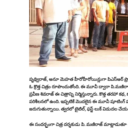
పృథ్విరాజ్‌, అనూ మెహ‌త హీరోహీరోయిన్లుగా పిఎస్ఆర్ ప్రొడ‌క్ష‌న్
ఓ క్రొత్త చిత్రం రూపొందుతోంది. ఈ మూవీ ద్వారా పి.మ‌ణిరాజ
ప్ర‌వీణ శివరాజ్ ఈ చిత్రాన్ని నిర్మిస్తున్నారు. కొత్త త‌ర‌హా క‌థ
ప‌రిశీల‌న‌లో ఉంది. ఇప్ప‌టికే మొద‌లైన ఈ మూవీ షూటింగ్ పూర్త‌య్య
జ‌రుగుతున్నాయి. త్వ‌ర‌లో టైటిల్‌, ఫ‌స్ట్ లుక్ విడుద‌ల చే
ఈ సంద‌ర్భంగా చిత్ర ద‌ర్శ‌కుడు పి. మ‌ణిరాజ్ మాట్లాడుత