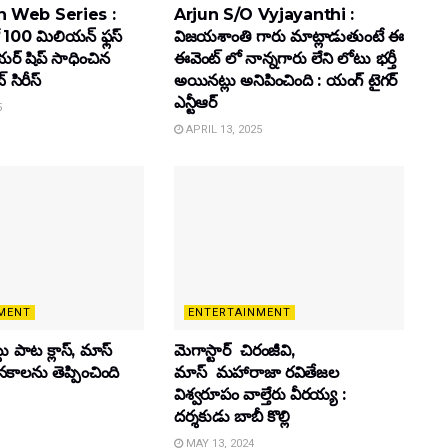
 Web Series :
Arjun S/O Vyjayanthi :
 100 మిలియన్ ఫ్లస్
విజయశాంతి గారు మాట్లాడుతుంటే ఈ
యర్ షిప్ సాధించిన
ఈవెంట్ లో నాన్నగారు లేని లోటు భర్తీ
్ సిరీస్
అయినట్లు అనిపించింది : యంగ్ టైగర్
ఎన్టీఆర్
5
APRIL 13, 2025
MENT
ENTERTAINMENT
ట్టు పాట క్లాస్, మాస్
మెగాస్టార్ చిరంజీవి,
ూనకాలను తెప్పించింది
మాస్ మహారాజా రవితేజల
విశ్వరూపం వాల్తేరు వీరయ్య :
దర్శకుడు బాబీ కొల్లి
MAY 13, 2024