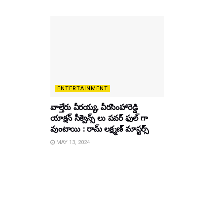
ENTERTAINMENT
వాల్తేరు వీరయ్య, వీరసింహారెడ్డి
యాక్షన్ సీక్వెన్స్ లు పవర్ ఫుల్ గా
వుంటాయి : రామ్ లక్ష్మణ్ మాస్టర్స్
MAY 13, 2024