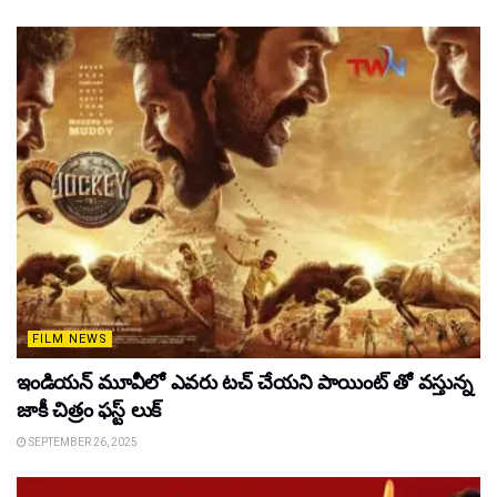
FILM NEWS
ఇండియన్ మూవీలో ఎవరు టచ్ చేయని పాయింట్ తో వస్తున్న
జాకీ చిత్రం ఫస్ట్ లుక్
SEPTEMBER 26, 2025