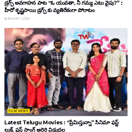
డ్రగ్స్ అవగాహన పాట “ఓ యువతా, నీ గమ్య ఎటు వైపు?” :
హీరో కృష్ణసాయి డ్రగ్స్ కు వ్యతిరేకంగా పోరాటం
AUGUST 7, 2025
FILM NEWS
Latest Telugu Movies : “ప్రేమిస్తున్నా” సినిమా ఫస్ట్
లుక్, ఫస్ట్ సాంగ్ అరెరె విడుదల