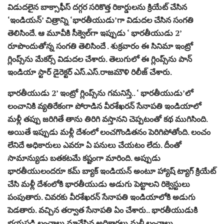
విడుద‌లైన బాక్సాఫీస్ ద‌గ్గ‌ర సరికొత్త రికార్డుల‌ను క్రియేట్ చేసిన
‘ఇండియన్’ చిత్రాన్ని ‘భార‌తీయుడు’గా విడుదల చేసిన సంగతి
తెలిసిందే. ఆ మూవీకి సీక్వెల్‌గా ఇప్పుడు ‘ భార‌తీయుడు 2’
రూపొందుతోన్న సంగ‌తి తెలిసిందే . శుక్ర‌వారం ఈ సినిమా ఇంట్రో
గ్లింప్స్‌ను మేక‌ర్స్ విడుద‌ల చేశారు. తెలుగులో ఈ గ్లింప్స్‌ను పాన్
ఇండియా స్టార్ డైరెక్ట‌ర్ ఎస్‌.ఎస్‌.రాజ‌మౌళి రిలీజ్ చేశారు.
భార‌తీయుడు 2’ ఇంట్రో గ్లింప్స్‌ను గ‌మ‌నిస్తే.. ‘ భార‌తీయుడు’లో
లంచానికి వ్య‌తిరేకంగా పోరాడిన వీర‌శేఖ‌రన్ సేనాప‌తి ఇండియాలో
మ‌ళ్లీ త‌ప్పు జ‌రిగితే తాను తిరిగి వ‌స్తాన‌ని చెప్ప‌టంతో క‌థ ముగిసింది.
అయితే ఇప్పుడు మ‌ళ్లీ దేశంలో లంచ‌గొండిత‌నం పెరిగిపోతోంది. లంచం
లేనిదే అధికారులు ఎవ‌రూ ఏ ప‌నులు చేయ‌టం లేదు. దీంతో
సామాన్యుడు బ‌త‌క‌ట‌మే క‌ష్టంగా మారింది. అప్పుడు
భార‌తీయులంద‌రూ క‌మ్ బ్యాక్ ఇండియ‌న్ అంటూ హ్యాష్ ట్యాగ్ క్రియేట్
చేసి మ‌ళ్లీ దేశంలోకి భార‌తీయుడు అడుగు పెట్టాల‌ని రిక్వెస్టులు
పంపుతారు. చివ‌ర‌కు వీర‌శేఖ‌ర‌న్ సేనాప‌తి ఇండియాలోకి అడుగు
పెడ‌తారు. వ‌చ్చిన త‌ర్వాత సేనాప‌తి ఏం చేశారు.. భార‌తీయుడుకి
భ‌య‌ప‌డి లంచాలు మానేసిన అధికార‌లు మ‌ళ్లీ లంచాలు