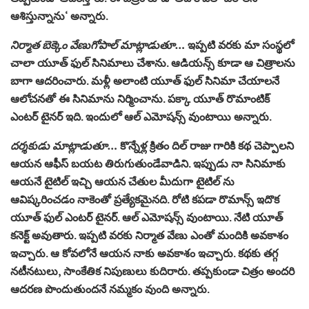
ఆశిస్తున్నాను‘ అన్నారు.
నిర్మాత బెక్కెం వేణుగోపాల్ మాట్లాడుతూ…
ఇప్పటి వరకు మా సంస్థలో
చాలా యూత్ ఫుల్ సినిమాలు చేశాను. ఆడియన్స్ కూడా ఆ చిత్రాలను
బాగా ఆదరించారు. మళ్లీ అలాంటి యూత్ ఫుల్ సినిమా చేయాలనే
ఆలోచనతో ఈ సినిమాను నిర్మించాను. పక్కా యూత్ రొమాంటిక్
ఎంటర్ టైనర్ ఇది. ఇందులో ఆల్ ఎమోషన్స్ వుంటాయి అన్నారు.
దర్శకుడు మాట్లాడుతూ…
కొన్నేళ్ల క్రితం దిల్ రాజు గారికి కథ చెప్పాలని
ఆయన ఆఫీస్ బయట తిరుగుతుండేవాడిని. ఇప్పుడు నా సినిమాకు
ఆయనే టైటిల్ ఇచ్చి ఆయన చేతుల మీదుగా టైటిల్ ను
ఆవిష్కరించడం నాకెంతో ప్రత్యేకమైనది. రోటి కపడా రొమాన్స్ ఇదొక
యూత్ ఫుల్ ఎంటర్ టైనర్. ఆల్ ఎమోషన్స్ వుంటాయి. నేటి యూత్
కనెక్ట్ అవుతారు. ఇప్పటి వరకు నిర్మాత వేణు ఎంతో మందికి అవకాశం
ఇచ్చారు. ఆ కోవలోనే ఆయన నాకు అవకాశం ఇచ్చారు. కథకు తగ్గ
నటీనటులు, సాంకేతిక నిపుణులు కుదిరారు. తప్పకుండా చిత్రం అందరి
ఆదరణ పొందుతుందనే నమ్మకం వుంది అన్నారు.