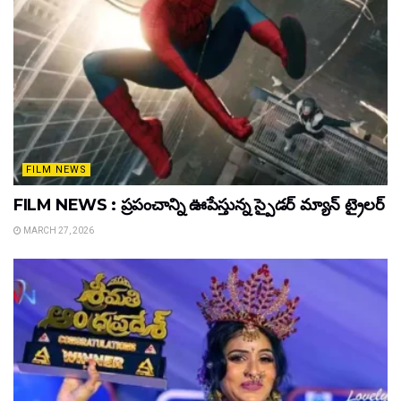
FILM NEWS
FILM NEWS : ప్రపంచాన్ని ఊపేస్తున్న స్పైడర్ మ్యాన్ ట్రైలర్
MARCH 27, 2026