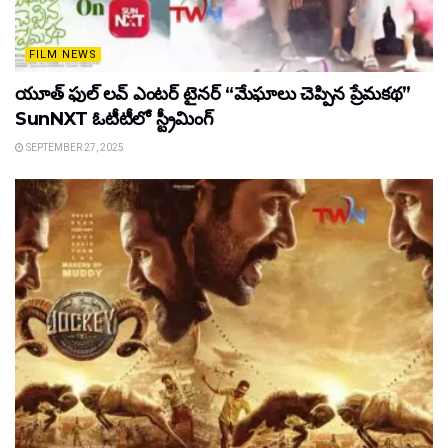
FILM NEWS
యూత్ ఫుల్ లవ్ ఎంటర్ టైనర్ “మేఘాలు చెప్పిన ప్రేమకథ”
SunNXT ఓటీటీలో స్ట్రీమింగ్
SEPTEMBER 27, 2025