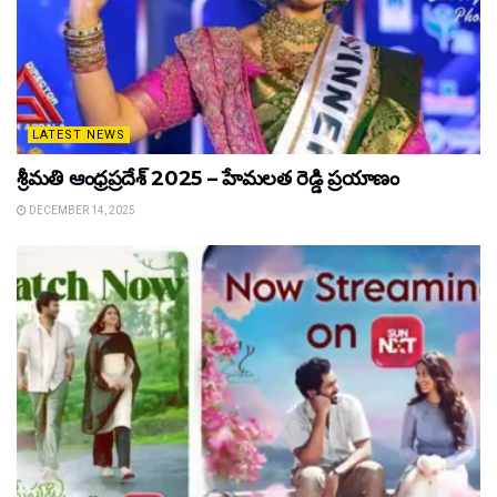
LATEST NEWS
శ్రీమతి ఆంధ్రప్రదేశ్ 2025 – హేమలత రెడ్డి ప్రయాణం
DECEMBER 14, 2025