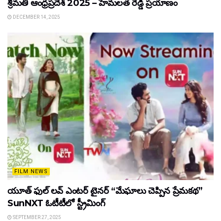
శ్రీమతి ఆంధ్రప్రదేశ్ 2025 – హేమలత రెడ్డి ప్రయాణం
DECEMBER 14, 2025
FILM NEWS
యూత్ ఫుల్ లవ్ ఎంటర్ టైనర్ “మేఘాలు చెప్పిన ప్రేమకథ”
SunNXT ఓటీటీలో స్ట్రీమింగ్
SEPTEMBER 27, 2025