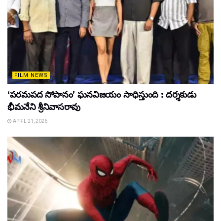
FILM NEWS
‘పరమపద సోపానం’ ఘనవిజయం సాధిస్తుంది : దర్శకుడు
భీమనేని శ్రీనివాసరావు
APRIL 21, 2026