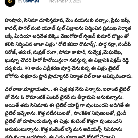
by
Sowmya
November 3, 2023
హుషారు, సినిమా చూపిస్తమావ, మేం వయసుకు వచ్చాం, ప్రేమ ఇష్క్
కాదల్, పాగల్ వంటి యూత్ ఫుల్ చిత్రాలను నిర్మించిన ప్రముఖ నిర్మాత
లక్కీ మీడియా అధినేత బెక్కెం వేణుగోపాల్ సృజన్‌ కుమార్ బొజ్జం తో
కలిసి నిర్మించిన తాజా చిత్రం ’ రోటి కపడా రొమాన్స్‘. హర్ష నర్రా, సందీప్
సరోజ్, తరుణ్, సుప్రజ్ రంగా, సోనూ ఠాకూర్, నువ్వేక్ష ,మేఘలేఖ,
ఖుష్బూ చౌదరి హీరో హీరోయిన్లుగా నటిస్తున్న ఈ చిత్రానికి విక్రమ్ రెడ్డి
దర్శకుడు. 90 శాతం చిత్రీకరణ పూర్తి చేసుకున్న ఈ చిత్రం టైటిల్
లోగోను శుక్రవారం స్టార్ ప్రొడ్యూసర్ నిర్మాత దిల్ రాజు ఆవిష్కరించారు.
దిల్ రాజు మాట్లాడుతూ…
ఈ చిత్ర కథ నేను విన్నాను. ఇలాంటి టైటిల్
తో నేను ఓ రొమాంటిక్ ఎంటర్ టైనర్ ను తీద్ధామని అనుకున్నాను.
అయితే తమ సినిమాకు ఈ టైటిల్ యాప్ట్ గా వుంటుందని అడిగితే ఈ
టైటిల్ ఇచ్చేశాను. కొత్త నటీనటులతో , సాంకేతిక నిపుణులతో, ట్రెండీ
టైటిల్ తో రూపొందుతున్న ఈ చిత్రం కంటెంట్ కొత్తగా వుంటుందని
అనుకుంటున్నాను. కొత్త కంటెంట్ ఇస్తే మన ఆడియన్స్ సినిమాను
తప్పకుండా ఆదరిస్తారు. ఈ చిత్రం కూడా అదే కోవలో చేరాలని