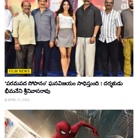
FILM NEWS
‘పరమపద సోపానం’ ఘనవిజయం సాధిస్తుంది : దర్శకుడు
భీమనేని శ్రీనివాసరావు
APRIL 21, 2026