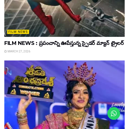
FILM NEWS
FILM NEWS : ప్రపంచాన్ని ఊపేస్తున్న స్పైడర్ మ్యాన్ ట్రైలర్
MARCH 27, 2026