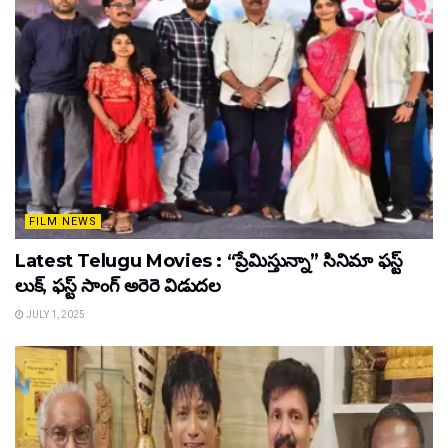
FILM NEWS
Latest Telugu Movies : “ప్రేమిస్తున్నా” సినిమా ఫస్ట్
లుక్, ఫస్ట్ సాంగ్ అరెరె విడుదల
JULY 1, 2025