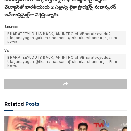
వేల్యూస్‌తో భార‌తీయుడు 2 చిత్రాన్ని లైకా ప్రొడ‌క్ష‌న్స్ సుభాస్క‌ర‌న్
అన్‌కాంప్ర‌మైజ్డ్‌గా నిర్మిస్తున్నారు.
Source:
BHARATEEYUDU IS BACK, AN INTRO of #Bharateeyudu2,
Ulaganayagan @ikamalhaasan, @shankarshanmugh, Film
News
Via:
BHARATEEYUDU IS BACK, AN INTRO of #Bharateeyudu2,
Ulaganayagan @ikamalhaasan, @shankarshanmugh, Film
News
Related
Posts