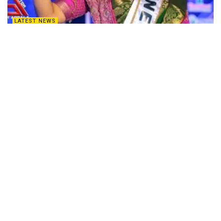
LATEST NEWS
శ్రీమతి ఆంధ్రప్రదేశ్ 2025 – హేమలత రెడ్డి ప్రయాణం
DECEMBER 14, 2025
FILM NEWS