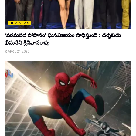
FILM NEWS
‘పరమపద సోపానం’ ఘనవిజయం సాధిస్తుంది : దర్శకుడు
భీమనేని శ్రీనివాసరావు
APRIL 21, 2026