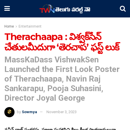
Home
Entertainment
Therachaapa : విశ్వక్‌సేన్
చేతులమీదుగా ‘తెరచాప’ ఫస్ట్‌ లుక్‌
MassKaDass VishwakSen
Launched the First Look Poster
of Therachaapa, Navin Raj
Sankarapu, Pooja Suhasini,
Director Joyal George
by
Sowmya
November 3, 2023
నవీన్ రాజ్ సంకరపు, పూజా సుహాసిని శ్రీలు కీలక పాత్రధారులుగా