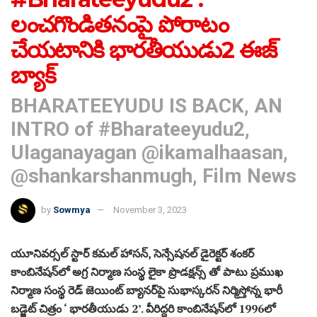
లంచ‌గొండిత‌నంపై పోరాటం
చేయ‌టానికి భారతీయుడు2 ఈజ్
బ్యాక్
BHARATEEYUDU IS BACK, AN
INTRO of #Bharateeyudu2,
Ulaganayagan @ikamalhaasan,
@shankarshanmugh, Film News
by
Sowmya
November 3, 2023
యూనివ‌ర్స‌ల్ స్టార్ క‌మ‌ల్ హాస‌న్‌, సెన్సేష‌న‌ల్ డైరెక్ట‌ర్ శంక‌ర్
కాంబినేష‌న్‌లో అగ్ర నిర్మాణ సంస్థ లైకా ప్రొడ‌క్ష‌న్స్ తో పాటు ప్రముఖ
నిర్మాణ సంస్థ రెడ్ జెయింట్ బ్యానర్‌పై సుభాస్క‌ర‌న్ నిర్మిస్తోన్న భారీ
బ‌డ్జెట్ చిత్రం ‘ భార‌తీయుడు 2’. వీరిద్ద‌రి కాంబినేష‌న్‌లో 1996లో