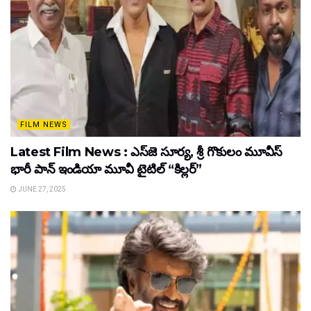
FILM NEWS
Latest Film News : ఎస్‌జె సూర్య, శ్రీ గొకులం మూవీస్‌
భారీ పాన్‌ ఇండియా మూవీ టైటిల్ “కిల్లర్”
JUNE 27, 2025