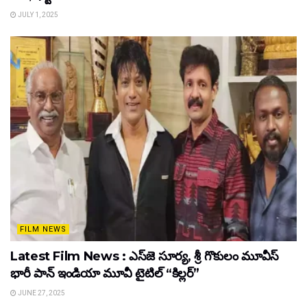
JULY 1, 2025
FILM NEWS
Latest Film News : ఎస్‌జె సూర్య, శ్రీ గొకులం మూవీస్‌
భారీ పాన్‌ ఇండియా మూవీ టైటిల్ “కిల్లర్”
JUNE 27, 2025