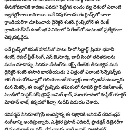
తీసుకోవ‌టానికి కార‌ణం ఎవ‌రు? పేట్రేగిన లంచం వ‌ల్ల దేశంలో ఎలాంటి
అల్ల‌క‌ల్లోలాలు జ‌రిగాయి. అనే విష‌యాల‌ను ఈ గ్లింప్స్‌లో చాలా
గ్రాండియ‌ర్‌గా చూపించారు డైరెక్ట‌ర్ శంక‌ర్‌. గ్లింప్స్‌లోనే ఈ రేంజ్
గ్రాండియ‌ర్‌నెస్ ఉంటే ఇక సినిమాలో ఏ రేంజ్‌లో ఉంటుందో ప్ర‌త్యేకంగా
చెప్ప‌న‌క్క‌ర్లేదు.
ఇదే గ్లింప్స్‌లో క‌మ‌ల్ హాస‌న్‌తో పాటు హీరో సిద్ధార్థ్‌, ప్రియా భవానీ
శంక‌ర్‌, ర‌కుల్ ప్రీత్ సింగ్, ఎస్‌.జె.సూర్య‌, బాబీ సింహా త‌దిత‌రుల‌ను
మ‌నం చూడొచ్చు. సినిమా మేకింగ్‌ను నెక్ట్స్ రేంజ్‌కు తీసుకెళ్లిన మ‌న
డైరెక్ట‌ర్ శంక‌ర్ ఈసారి భార‌తీయుడు 2 చిత్రంతో ఎలాంటి సెన్సేష‌న్స్‌కు
తెర తీయ‌బోతున్నారో తెలియాలంటే కొన్నాళ్లు ఆగాల్సిందేనంటున్నారు
మ‌న మేక‌ర్స్‌. ఈ ఇంట్రో గ్లింప్స్‌ను త‌మిళంలో సూప‌ర్ స్టార్ ర‌జినీకాంత్‌,
హిందీలో మిస్ట‌ర్ ప‌ర్‌ఫెక్ష‌నిస్ట్ ఆమిర్ ఖాన్‌, మ‌ల‌యాళంలో కంప్లీట్ యాక్ట‌ర్‌
మోహ‌న్ లాల్‌, క‌న్న‌డ‌లో కిచ్చా సుదీప్ విడుద‌ల చేశారు.
ర‌వివ‌ర్మ‌న్ సినిమాటోగ్ర‌ఫీ అందిస్తోన్న ఈ చిత్రానికి అనిరుద్ ర‌విచంద్ర‌న్
సంగీతాన్ని అందిస్తున్నారు. ఎ.శ్రీక‌ర ప్ర‌సాద్ ఎడిట‌ర్‌, ప్రొడ‌క్ష‌న్ డిజైన‌ర్‌గా
టి.ముత్తురాజ్ గా వ‌ర్క్ చేస్తున్నారు. భారీ బ‌డ్జెట్‌, హైటెక్నిక‌ల్