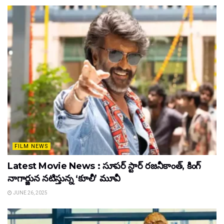
FILM NEWS
Latest Movie News : సూపర్ స్టార్ రజనీకాంత్, కింగ్
నాగార్జున నటిస్తున్న ‘కూలీ’ మూవీ
JUNE 26, 2025