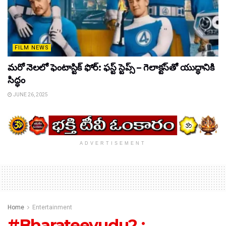
FILM NEWS
మరో నెలలో ఫెంటాస్టిక్ ఫోర్: ఫస్ట్ స్టెప్స్ – గెలాక్టస్‌తో యుద్ధానికి
సిద్ధం
JUNE 26, 2025
ADVERTISEMENT
Home
Entertainment
#Bharateeyudu2 :