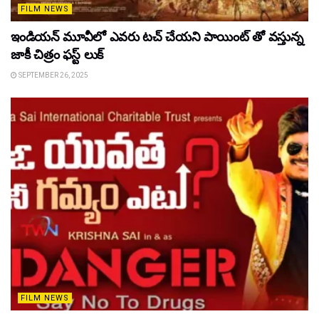
FILM NEWS
ఇండియన్ మూవీలో ఎవరు టచ్ చేయని పాయింట్ తో వస్తున్న
జాకీ చిత్రం ఫస్ట్ లుక్
SEPTEMBER 26, 2025
FILM NEWS