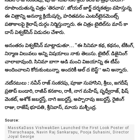
రూపొందుతున్న చిత్రం ‘తెరచాప’. జోయల్‌ జార్జ్‌ దర్శకత్వం వహిస్తున్న
ఈ చిత్రాన్ని అనన్యా క్రియేషన్స, హరితవనం ఎంటర్‌టైనమెంట్స్‌
పతాకాలపై కైలాష్‌ దుర్గం నిర్మిస్తున్నారు. ఈ చిత్రం టైటిల్‌ను మాస్‌ కా
దాస్‌ విశ్వక్‌సేన్ విడుదల చేశారు.
అనంతరం విశ్వక్‌సేన్ మాట్లాడుతూ… “ఈ సినిమా కథ, కథనం, టేకింగ్‌,
నిర్మాణ విలువలు అన్ని విషయాలు నాకు తెలుసు. టైటిల్‌. డిజైనింగ్‌
చాలాబావుంది. సినిమా బాగా ఆడి మంచి విజయాన్ని ఈ టీమ్‌
అందించాలని కోరుకుంటున్నా. అందరికీ ఆల్‌ ద బెస్ట్‌’’ అని అన్నారు.
నటీనటులు :
నవీన్ రాజ్ సంకరపు, పూజా సుహాసిని, శ్రీలు, జగదీష్‌
ప్రతాప్‌ బండారి, రాజీవ్‌ కనకాల, రాకీ, నాగ మహేష్, పృధ్వీరాజ్‌, ఫిష్‌
వెంకట్‌, అశోక్‌ జబర్దస్త్‌, నాగి జబర్దస్త్‌, అప్పారావు జబర్దస్త్‌, రైజింగ్‌
రాజు, రాజేష్‌ భూపతి, శ్రీనివాస్‌, మాయ మశ్చీంద్ర.
Source:
MassKaDass VishwakSen Launched the First Look Poster of
Therachaapa, Navin Raj Sankarapu, Pooja Suhasini, Director
Joyal George