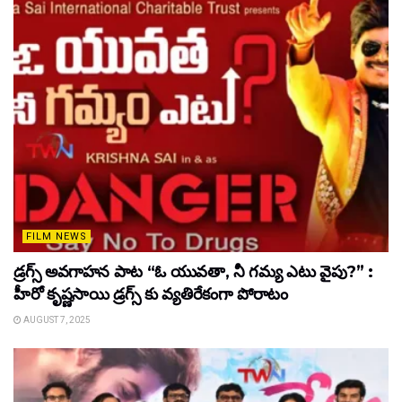
FILM NEWS
డ్రగ్స్ అవగాహన పాట “ఓ యువతా, నీ గమ్య ఎటు వైపు?” :
హీరో కృష్ణసాయి డ్రగ్స్ కు వ్యతిరేకంగా పోరాటం
AUGUST 7, 2025