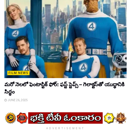
FILM NEWS
మరో నెలలో ఫెంటాస్టిక్ ఫోర్: ఫస్ట్ స్టెప్స్ – గెలాక్టస్‌తో యుద్ధానికి
సిద్ధం
JUNE 26, 2025
ADVERTISEMENT