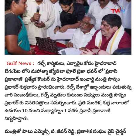
Gulf News :
గల్ఫ్ కార్మికులు, ఎన్నారైల కోసం హైదరాబాద్
బేగంపేట లోని మహాత్మా జ్యోతిబా ఫూలే ప్రజా భవన్ లో ‘ప్రవాసి
ప్రజావాణి’ ప్రత్యేక కౌంటర్ ను హైదరాబాద్ ఇంఛార్జి మంత్రి పొన్నం
ప్రభాకర్ శుక్రవారం ప్రారంభించారు. గల్ఫ్ దేశాల్లో ఇబ్బందులు పడుతున్న
వారి సంబంధీకులు, గల్ఫ్ మృతుల కుటుంబ సభ్యులు మంత్రి పొన్నం
ప్రభాకర్ కు వినతిపత్రాలు సమర్పించారు. ప్రతి మంగళ, శుక్ర వారాలలో
ఉదయం 10 నుంచి మధ్యాహ్నం 1 వరకు ప్రవాసీ ప్రజావాణి
నిర్వహిస్తారు.
మంత్రితో పాటు ఎమ్మెల్సీ టి. జీవన్ రెడ్డి, ప్రణాళిక సంఘం వైస్ చైర్మన్