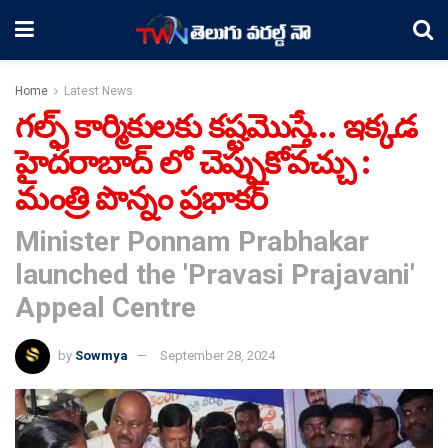
Home
Latest News
గల్ఫ్ కార్మికులకు కష్టమొస్తే… ఇక్కడ
హైదరాబాద్ లో చెప్పుకోవచ్చు :
మంత్రి పొన్నం ప్రభాకర్
Minister Ponnam Prabhakar
launched the 'Pravasi Prajavani'
Appeal Centre
by
Sowmya
September 28, 2024