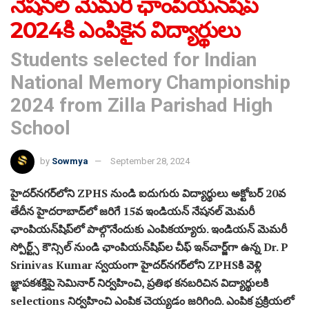
నేషనల్ మెమరీ ఛాంపియన్‌షిప్
2024కి ఎంపికైన విద్యార్థులు
Students selected for Indian
National Memory Championship
2024 from Zilla Parishad High
School
by
Sowmya
September 28, 2024
హైదర్‌నగర్‌లోని ZPHS నుండి ఐదుగురు విద్యార్థులు అక్టోబర్ 20వ
తేదీన హైదరాబాద్‌లో జరిగే 15వ ఇండియన్ నేషనల్ మెమరీ
ఛాంపియన్‌షిప్‌లో పాల్గొనేందుకు ఎంపికయ్యారు. ఇండియన్ మెమరీ
స్పోర్ట్స్ కౌన్సిల్ నుండి ఛాంపియన్‌షిప్‌ల చీఫ్‌ ఇన్‌చార్జ్‌గా ఉన్న Dr. P
Srinivas Kumar స్వయంగా హైదర్‌నగర్‌లోని ZPHSకి వెళ్లి
జ్ఞాపకశక్తిపై సెమినార్‌ నిర్వహించి, ప్రతిభ కనబరిచిన విద్యార్థులకి
selections నిర్వహించి ఎంపిక చెయ్యడం జరిగింది. ఎంపిక ప్రక్రియలో