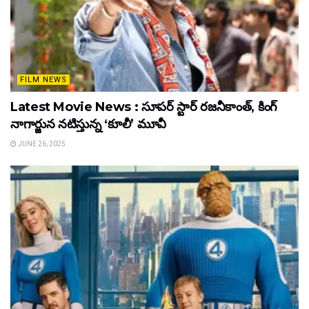
FILM NEWS
Latest Movie News : సూపర్ స్టార్ రజనీకాంత్, కింగ్
నాగార్జున నటిస్తున్న ‘కూలీ’ మూవీ
JUNE 26, 2025