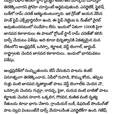
నెవ్వ‌ర్ బిఫోర్ అనేలా స్టార్ డైరెక్ట‌ర్ శంక‌ర్ త‌న మార్క్‌ను చూపిస్తూ
తెర‌కెక్కించారని ప్రోమో చూస్తుంటే అర్థ‌మ‌వుతుంది. ఎన‌ర్జిటిక్‌, స్టైలిష్
లుక్‌లో రామ్ చ‌ర‌ణ్ ఆక‌ట్టుకుంటున్నారు. ఇక గ్రేస్‌తో ఆయ‌న వేసిన
హుక్ స్టెప్ ఎక్స్‌ట్రార్డిన‌రీగా ఉంది. ఈ స్టెప్ నెట్టింట ఓ రేంజ్‌లో వైర‌ల్
అవుతుంద‌న‌టంలో సందేహం లేదు. ఇందులో ఏకంగా 1000కి పైగా
జాన‌ప‌ద క‌ళాకారులు ఈ పాట‌లో గ్లోబ‌ల్ స్టార్ రామ్ చ‌ర‌ణ్‌తో క‌లిసి
డాన్స్ చేయటం విశేషం. అది కూడా భిన్న‌త్వానికి ఏక‌త్వమైన మ‌న
దేశంలోని ఆంధ్ర‌ప్ర‌దేశ్‌, ఒరిస్సా, క‌ర్ణాట‌క‌, వెస్ట్ బెంగాల్‌, జార్ఖండ్
రాష్ట్రాల‌కు చెందిన జాన‌ప‌ద క‌ళాకారులు.. ఇందులో భాగ‌మ‌వ‌టం
విశేషం.
ఆంధ్ర‌ప్ర‌దేశ్‌లో సంస్కృతుల‌ను బేస్ చేసుకుని పాట‌ను శంక‌ర్
వినూత్నంగా తెర‌కెక్కించారు. ఏపీలో గుసాడి, కొమ్ము కోయ‌, త‌ప్పెట
గుళ్లు వంటి జాన‌ప‌ద నృత్యాల‌తో పాటు వెస్ట్ బెంగాల్‌కు చెందిన చౌ,
ఒరిస్సాకు చెందిను గుమ్రా, రాన‌ప్ప‌, పైకా, దురువ వంటి వాటితో పాటు
క‌ర్ణాట‌కు చెందిన హ‌లారి. ఒక్క‌లిగ‌, గొర‌వ‌ర‌, కుణిత వంటి నృత్య
రీతుల‌ను కూడా భాగం చేశారు. గ్రాండియ‌ర్ లుక్‌, డిఫ‌రెంట్ సౌండింగ్‌తో
పాట ప‌ల్ల‌వి వింటుంటేనే డాన్స్ వేయాల‌నేంత ఎనర్జిటిక్‌గా ఉంది. గ‌ణేష్