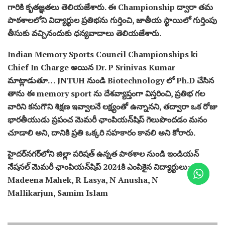
గారికి కృతజ్ఞతలు తెలియజేశారు. ఈ Championship ద్వారా తమ
పాఠశాలలోని విద్యార్థుల ప్రతిభను గుర్తించి, జాతీయ స్థాయిలో గుర్తింపు
తీసుకు వచ్చినందుకు ధన్యవాదాలు తెలియజేశారు.
Indian Memory Sports Council Championships ki
Chief In Charge అయిన Dr. P Srinivas Kumar
మాట్లాడుతూ… JNTUH నుండి Biotechnology లో Ph.D చేసిన
తాను ఈ memory sport ను దేశవ్యాప్తంగా విస్తరించి, ప్రతిభ గల
వారిని కనుగొని శిక్షణ ఇవ్వాలనే లక్ష్యంతో ఉన్నానని, తద్వారా ఒక రోజు
భారతీయుడు ప్రపంచ మెమరీ ఛాంపియన్‌షిప్ గెలుపొందడం మనం
చూడాలి అని, దానికి ప్రతి ఒక్కరి సహకారం కావలి అని కోరారు.
హైదర్‌నగర్‌లోని జిల్లా పరిషత్ ఉన్నత పాఠశాల నుండి ఇండియన్
నేషనల్ మెమరీ ఛాంపియన్‌షిప్ 2024కి ఎంపికైన విద్యార్థులు:
Madeena Mahek, R Lasya, N Anusha, N
Mallikarjun, Samim Islam