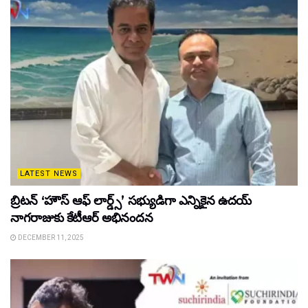
LATEST NEWS
బ్రిటన్ ‘హౌస్ ఆఫ్ లార్డ్స్’ సభ్యుడిగా ఎన్నికైన ఉదయ్
నాగరాజుకు కేటీఆర్ అభినందన
DECEMBER 11, 2025