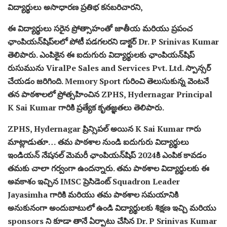
విద్యార్థులు అసాధారణ ప్రతిభ కనబరిచారని,
ఈ విద్యార్థులు సరైన ప్రోత్సాహంతో జాతీయ మరియు ప్రపంచ
ఛాంపియన్‌షిప్‌లలో పోటీ పడగలరని డాక్టర్ Dr. P Srinivas Kumar
తెలిపారు. ఎంపికైన ఈ ఐదుగురు విద్యార్థులకు ఛాంపియన్‌షిప్
రుసుమును ViralPe Sales and Services Pvt. Ltd. స్పాన్సర్
చేయడం జరిగింది. Memory Sport గురించి తెలుసుకున్న వెంటనే
తన పాఠశాలలో ప్రోత్సహించిన ZPHS, Hydernagar Principal
K Sai Kumar గారికి ప్రత్యేక కృతజ్ఞతలు తెలిపారు.
ZPHS, Hydernagar ప్రిన్సిపల్ అయిన K Sai Kumar గారు
మాట్లాడుతూ… తమ పాఠశాల నుండి ఐదుగురు విద్యార్థులు
ఇండియన్ నేషనల్ మెమరీ ఛాంపియన్‌షిప్ 2024కి ఎంపిక కావడం
తమకు చాలా గర్వంగా ఉందన్నారు. తమ పాఠశాల విద్యార్థులకు ఈ
అవకాశం ఇచ్చిన IMSC ప్రెసిడెంట్ Squadron Leader
Jayasimha గారికి మరియు తమ పాఠశాల సమయానికి
అనుకునంగా అందుబాటులో ఉండి విద్యార్థులకు శిక్షణ ఇచ్చి మరియు
sponsors ని కూడా తానే ఏర్పాటు చేసిన Dr. P Srinivas Kumar