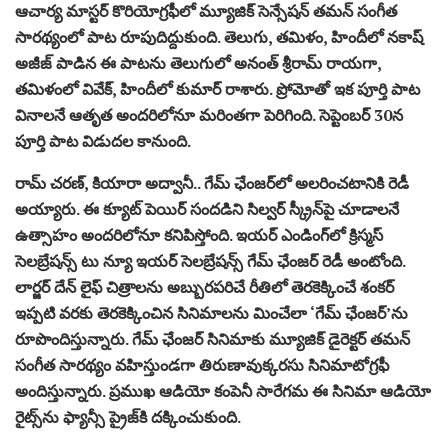
ఆచార్య మాస్ట‌ర్ కొరియోగ్ర‌ఫీలో మ్యూజిక్ సెన్సేష‌న్ త‌మ‌న్ సంగీత
సారథ్యంలో పాట రూపుదిద్దుకుంది. తెలుగు, తమిళం, హిందీలో న‌కాష్
అజీజ్ పాడిన ఈ పాటను తెలుగులో అనంత్ శ్రీరామ్ రాయగా,
తమిళంలో వివేక్, హిందీలో కుమార్ రాశారు. ప్రోమోతో ఇక పూర్తి పాట
వినాల‌నే ఆతృత అంద‌రిలోనూ మ‌రింత‌గా పెరిగింది. సెప్టెంబ‌ర్ 30న
పూర్తి పాట విడుద‌ల కానుంది.
రామ్ చ‌ర‌ణ్‌, కియారా అద్వానీ.. గేమ్ ఛేంజ‌ర్‌లో అల‌రించ‌టానికి రెడీ
అయ్యారు. ఈ క్యూట్ పెయిర్ సంద‌డిని సిల్వ‌ర్ స్క్రీన్‌పై చూడాల‌నే
ఉత్సాహం అంద‌రిలోనూ క‌నిపిస్తోంది. ఇయ‌ర్ ఎండింగ్‌లో క్రిస్మ‌స్
సెల‌బ్రేష‌న్స్ టు న్యూ ఇయ‌ర్ సెల‌బ్రేష‌న్స్ గేమ్ ఛేంజ‌ర్ రెడీ అంటోంది.
లార్జ‌ర్ దేన్ లైఫ్ చిత్రాల‌ను అబ్బుర‌ప‌రిచే రీతిలో తెర‌కెక్కించే శంకర్
ఇప్ప‌టి వ‌ర‌కు తెర‌కెక్కించిన సినిమాల‌ను మించేలా ‘గేమ్ ఛేంజ‌ర్‌’ను
రూపొందిస్తున్నారు. గేమ్ ఛేంజర్ సినిమాకు మ్యూజిక్ డైరెక్టర్ తమన్
సంగీత సారథ్యం వహిస్తుండ‌గా తిరుణావుక్క‌ర‌సు సినిమాటోగ్ర‌ఫీ
అందిస్తున్నారు. ప్రముఖ ఆడియో కంపెనీ సారేగమ ఈ సినిమా ఆడియో
రైట్స్‌ను ఫ్యాన్సీ ప్రైజ్‌కి దక్కించుకుంది.