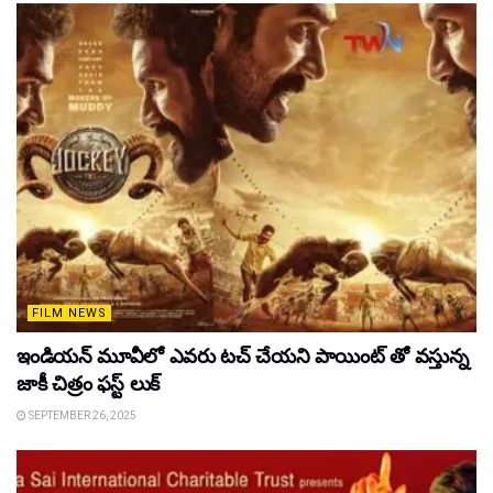
FILM NEWS
ఇండియన్ మూవీలో ఎవరు టచ్ చేయని పాయింట్ తో వస్తున్న
జాకీ చిత్రం ఫస్ట్ లుక్
SEPTEMBER 26, 2025