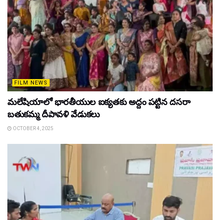
FILM NEWS
మలేషియాలో భారతీయుల ఐక్యతకు అద్దం పట్టిన దసరా
బతుకమ్మ దీపావళి వేడుకలు
OCTOBER 4, 2025