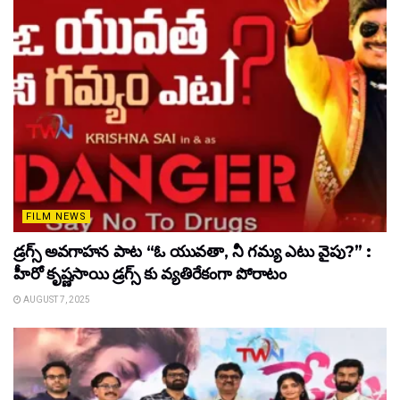
FILM NEWS
డ్రగ్స్ అవగాహన పాట “ఓ యువతా, నీ గమ్య ఎటు వైపు?” :
హీరో కృష్ణసాయి డ్రగ్స్ కు వ్యతిరేకంగా పోరాటం
AUGUST 7, 2025