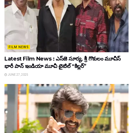
FILM NEWS
Latest Film News : ఎస్‌జె సూర్య, శ్రీ గొకులం మూవీస్‌
భారీ పాన్‌ ఇండియా మూవీ టైటిల్ “కిల్లర్”
JUNE 27, 2025