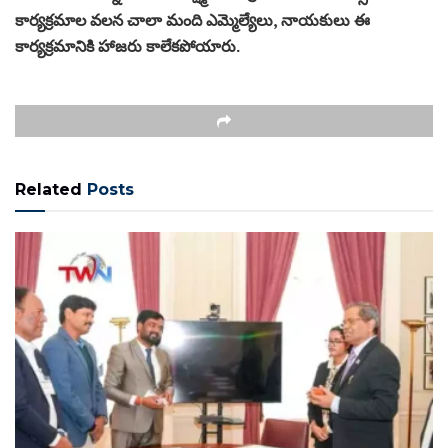
కార్యక్రమాల వలన చాలా మంది ఎమ్మెల్యేలు, నాయకులు ఈ
కార్యక్రమానికి హాజరు కాలేకపోయారు.
Related
Posts