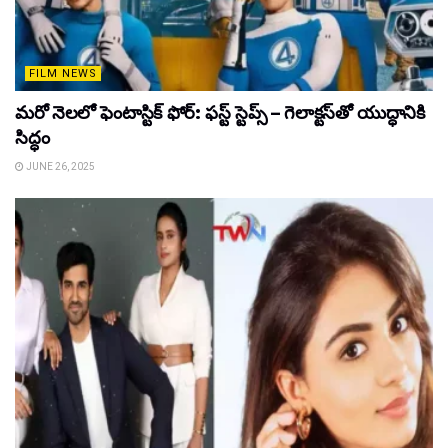
FILM NEWS
మరో నెలలో ఫెంటాస్టిక్ ఫోర్: ఫస్ట్ స్టెప్స్ – గెలాక్టస్‌తో యుద్ధానికి
సిద్ధం
JUNE 26, 2025