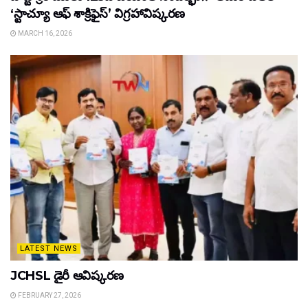
‘స్టాచ్యూ ఆఫ్ శాక్రిఫైస్’ విగ్రహావిష్కరణ
MARCH 16, 2026
LATEST NEWS
JCHSL డైరీ ఆవిష్కరణ
FEBRUARY 27, 2026