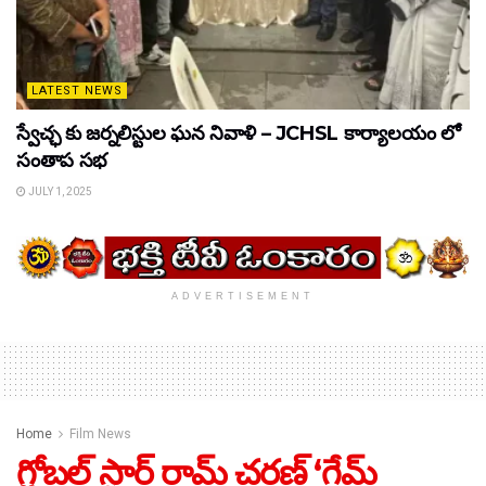
LATEST NEWS
స్వేచ్ఛ కు జర్నలిస్టుల ఘన నివాళి – JCHSL కార్యాలయం లో
సంతాప సభ
JULY 1, 2025
ADVERTISEMENT
Home
Film News
గ్లోబల్ స్టార్ రామ్ చరణ్ ‘గేమ్