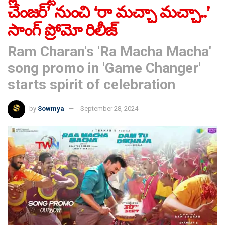
చేంజర్’ నుంచి ‘రా మచ్చా మచ్చా..’
సాంగ్ ప్రోమో రిలీజ్
Ram Charan's 'Ra Macha Macha'
song promo in 'Game Changer'
starts spirit of celebration
by
Sowmya
September 28, 2024