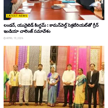
LATEST NEWS
లండన్, యునైటెడ్ కింగ్డమ్ : కామన్‌వెల్త్ సెక్రటేరియట్‌తో గ్రీన్
ఇండియా చాలెంజ్ సమావేశం
APRIL 19, 2026