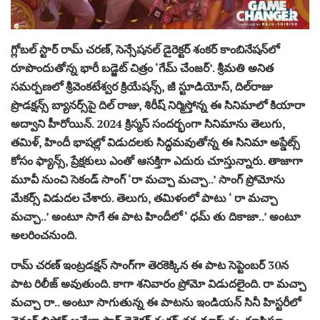
గ్లోబల్ స్టార్ రామ్ చరణ్, సెన్సేషనల్ డైరెక్టర్ శంకర్ కాంబినేషన్‌లో
రూపొందుతోన్న భారీ బడ్జెట్ చిత్రం ‘గేమ్ చేంజర్’. శ్రీమ‌తి అనిత
స‌మ‌ర్ప‌ణ‌లో శ్రీవెంకటేశ్వర క్రియేషన్స్, జీ స్టూడియోస్, దిల్‌రాజు
ప్రొడ‌క్ష‌న్స్‌ బ్యానర్స్‌పై దిల్ రాజు, శిరీష్ నిర్మిస్తోన్న ఈ సినిమాలో కియారా
అద్వాని హీరోయిన్‌. 2024 క్రిస్మస్ సందర్భంగా సినిమాను తెలుగు,
తమిళ్, హిందీ భాషల్లో విడుదలకు సిద్ధ‌మ‌వుతోన్న ఈ సినిమా అప్డేట్స్
కోసం ఫ్యాన్స్‌, ప్రేక్ష‌కులు ఎంతో ఆస‌క్తిగా ఎదురు చూస్తున్నారు. తాజాగా
మూవీ నుంచి సెకండ్ సాంగ్ ‘రా మ‌చ్చా మ‌చ్చా..’ సాంగ్ ప్రోమోను
మేకర్స్ విడుద‌ల చేశారు. తెలుగు, తమిళంలో పాటు ‘ రా మచ్చా
మచ్చా..’ అంటూ సాగే ఈ పాట హిందీలో ‘ ధమ్ తు దికాజా..’ అంటూ
అలరించనుంది.
రామ్ చ‌ర‌ణ్ ఇంట్ర‌డ‌క్ష‌న్ సాంగ్‌గా తెర‌కెక్కిన ఈ పాట సెప్టెంబర్ 30న
పాట రిలీజ్ అవుతుంది. కాగా శ‌నివారం ప్రోమో విడుద‌లైంది. రా మ‌చ్చా
మ‌చ్చా రా.. అంటూ సాగుతున్న ఈ పాటను ఇండియ‌న్ సినీ హిస్ట‌రీలో