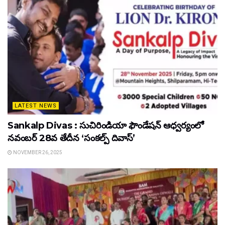
LATEST NEWS
Sankalp Divas : సుచిరిండియా ఫౌండేషన్ ఆధ్వర్యంలో
నవంబర్ 28వ తేదీన ‘సంకల్ప్ దివాస్’
NOVEMBER 26, 2025