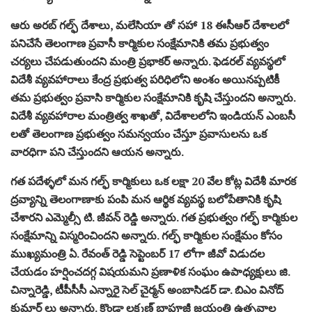
ఆరు అరబ్ గల్ఫ్ దేశాలు, మలేసియా తో సహా 18 ఈసీఆర్ దేశాలలో
పనిచేసే తెలంగాణ ప్రవాసీ కార్మికుల సంక్షేమానికి తమ ప్రభుత్వం
చర్యలు చేపడుతుందని మంత్రి ప్రభాకర్ అన్నారు. ఫెడరల్ వ్యవస్థలో
విదేశీ వ్యవహారాలు కేంద్ర ప్రభుత్వ పరిధిలోని అంశం అయినప్పటికీ
తమ ప్రభుత్వం ప్రవాసి కార్మికుల సంక్షేమానికి కృషి చేస్తుందని అన్నారు.
విదేశీ వ్యవహారాల మంత్రిత్వ శాఖతో, విదేశాలలోని ఇండియన్ ఎంబసీ
లతో తెలంగాణ ప్రభుత్వం సమన్వయం చేస్తూ ప్రవాసులను ఒక
వారధిగా పని చేస్తుందని ఆయన అన్నారు.
గత పదేళ్ళలో మన గల్ఫ్ కార్మికులు ఒక లక్షా 20 వేల కోట్ల విదేశీ మారక
ద్రవ్యాన్ని తెలంగాణాకు పంపి మన ఆర్థిక వ్యవస్థ బలోపేతానికి కృషి
చేశారని ఎమ్మెల్సీ టి. జీవన్ రెడ్డి అన్నారు. గత ప్రభుత్వం గల్ఫ్ కార్మికుల
సంక్షేమాన్ని విస్మరించిందని అన్నారు. గల్ఫ్ కార్మికుల సంక్షేమం కోసం
ముఖ్యమంత్రి ఏ. రేవంత్ రెడ్డి సెప్టెంబర్ 17 లోగా జీవో విడుదల
చేయడం హర్షించదగ్గ విషయమని ప్రణాళిక సంఘం ఉపాధ్యక్షులు జి.
చిన్నారెడ్డి, టీపీసీసీ ఎన్నారై సెల్ చైర్మన్ అంబాసిడర్ డా. బిఎం వినోద్
కుమార్ లు అన్నారు. కొండా లక్ష్మణ్ బాపూజీ జయంతి ఉత్సవాల