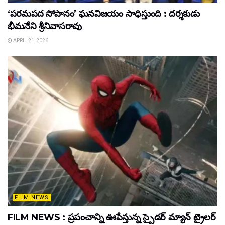
‘పరమపద సోపానం’ ఘనవిజయం సాధిస్తుంది : దర్శకుడు
భీమనేని శ్రీనివాసరావు
APRIL 21, 2026
FILM NEWS
FILM NEWS : ప్రపంచాన్ని ఊపేస్తున్న స్పైడర్ మ్యాన్ ట్రైలర్