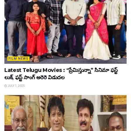
FILM NEWS
Latest Telugu Movies : “ప్రేమిస్తున్నా” సినిమా ఫస్ట్
లుక్, ఫస్ట్ సాంగ్ అరెరె విడుదల
JULY 1, 2025