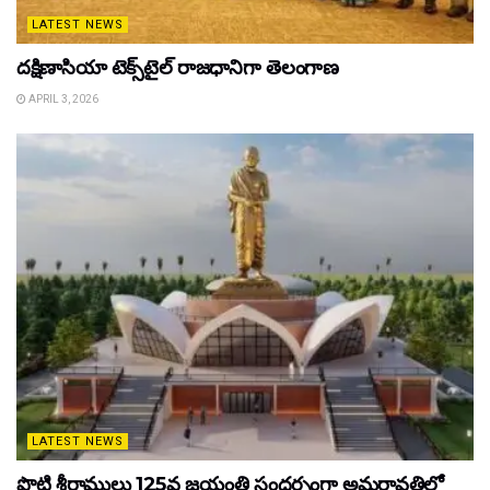
LATEST NEWS
దక్షిణాసియా టెక్స్‌టైల్ రాజధానిగా తెలంగాణ
APRIL 3, 2026
LATEST NEWS
పొట్టి శ్రీరాములు 125వ జయంతి సందర్భంగా అమరావతిలో