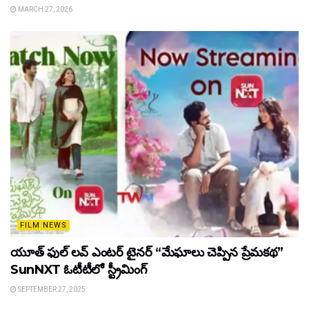
MARCH 27, 2026
FILM NEWS
యూత్ ఫుల్ లవ్ ఎంటర్ టైనర్ “మేఘాలు చెప్పిన ప్రేమకథ”
SunNXT ఓటీటీలో స్ట్రీమింగ్
SEPTEMBER 27, 2025