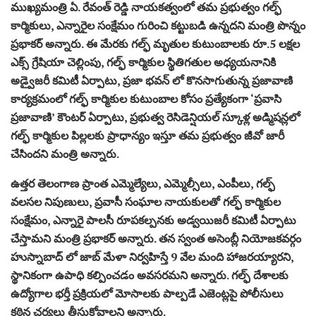
ముఖ్యమంత్రి ఏ. రేవంత్ రెడ్డి నాయకత్వంలో తమ ప్రభుత్వం గల్ఫ్
కార్మికులు, ఎన్నారైల సంక్షేమం గురించి కట్టుబడి ఉన్నదని మంత్రి పొన్నం
ప్రభాకర్ అన్నారు. ఈ మేరకు గల్ఫ్ మృతుల కుటుంబాలకు రూ.5 లక్షల
ఎక్స్ గ్రేషియా చెల్లింపు, గల్ఫ్ కార్మికుల స్థితిగతుల అధ్యయనానికి
అడ్వైజరీ కమిటీ ఏర్పాటు, ప్రజా భవన్ లో కొనసాగుతున్న ప్రజావాణి
కార్యక్రమంలో గల్ఫ్ కార్మికుల కుటుంబాల కోసం ప్రత్యేకంగా ‘ప్రవాసి
ప్రజావాణి’ కౌంటర్ ఏర్పాటు, ప్రభుత్వ రెసిడెన్షియల్ స్కూళ్ల అడ్మిషన్లలో
గల్ఫ్ కార్మికుల పిల్లలకు ప్రాధాన్యం ఇస్తూ తమ ప్రభుత్వం జీవో జారీ
చేసిందని మంత్రి అన్నారు.
ఉత్తర తెలంగాణ ప్రాంత ఎమ్మెల్యేలు, ఎమ్మెల్సీలు, ఎంపీలు, గల్ఫ్
వలసల నిపుణులు, ప్రవాసీ సంఘాల నాయకులతో గల్ఫ్ కార్మికుల
సంక్షేమం, ఎన్నారై పాలసీ రూపకల్పనకు అడ్వయిజరీ కమిటీ ఏర్పాటు
చేస్తామని మంత్రి ప్రభాకర్ అన్నారు. తన స్వంత అసెంబ్లీ నియోజకవర్గం
హుస్నాబాద్ లో జాబ్ మేళా నిర్వహిస్తే 9 వేల మంది హాజరయ్యారని,
స్థానికంగా ఉపాధి కల్పించడం అవసరమని అన్నారు. గల్ఫ్ దేశాలకు
ఉద్యోగాల భర్తీ ప్రక్రియలో మోసాలకు పాల్పడే ఎజెంట్లపై పోలీసులు
కఠిన చర్యలు తీసుకోవాలని అన్నారు.