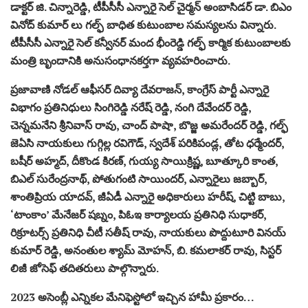
డాక్టర్ జి. చిన్నారెడ్డి, టీపీసీసీ ఎన్నారై సెల్ చైర్మన్ అంబాసిడర్ డా. బిఎం
వినోద్ కుమార్ లు గల్ఫ్ బాధిత కుటుంబాల సమస్యలను విన్నారు.
టీపీసీసీ ఎన్నారై సెల్ కన్వీనర్ మంద భీంరెడ్డి గల్ఫ్ కార్మిక కుటుంబాలకు
మంత్రి బృందానికి అనుసంధానకర్తగా వ్యవహరించారు.
ప్రజావాణి నోడల్ ఆఫీసర్ దివ్యా దేవరాజన్, కాంగ్రేస్ పార్టీ ఎన్నారై
విభాగం ప్రతినిధులు సింగిరెడ్డి నరేష్ రెడ్డి, నంగి దేవేందర్ రెడ్డి,
చెన్నమనేని శ్రీనివాస్ రావు, చాంద్ పాషా, బొజ్జ అమరేందర్ రెడ్డి, గల్ఫ్
జెఏసి నాయకులు గుగ్గిల్ల రవిగౌడ్, స్వదేశ్ పరికిపండ్ల, తోట ధర్మేందర్,
బషీర్ అహ్మద్, దీకొండ కిరణ్, గుయ్య సాయిక్రిష్ణ, బూత్కూరి కాంత,
బిఎల్ సురేంద్రనాథ్, పోతుగంటి సాయిందర్, ఎన్నారైలు జబ్బార్,
శాంతిప్రియ యాదవ్, జీఏడీ ఎన్నారై అధికారులు హరీష్, చిట్టి బాబు,
‘టాంకాం’ మేనేజర్ షబ్నం, పిఓఇ కార్యాలయ ప్రతినిధి సుధాకర్,
రిక్రూటర్స్ ప్రతినిధి చీటీ సతీష్ రావు, నాయకులు పొద్దుటూరి వినయ్
కుమార్ రెడ్డి, అనంతుల శ్యామ్ మోహన్, బి. కమలాకర్ రావు, సిస్టర్
లిజీ జోసెఫ్ తదితరులు పాల్గొన్నారు.
2023 అసెంబ్లీ ఎన్నికల మేనిఫెస్టోలో ఇచ్చిన హామీ ప్రకారం…