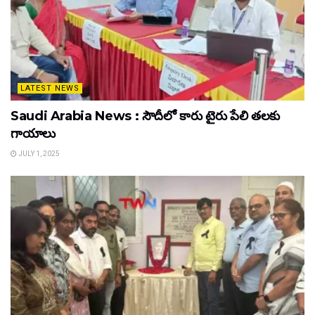
LATEST NEWS
Saudi Arabia News : సౌదీలో కారు టైరు పేలి తలకు
గాయాలు
JULY 1, 2025