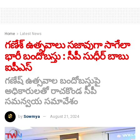
Home
Latest News
గణేశ్ ఉత్సవాలు సజావుగా సాగేలా
భారీ బందోబస్తు : సీపీ సుధీర్ బాబు
ఐపీఎస్
గణేష్ ఉత్సవాల బందోబస్తుపై
అధికారులతో రాచకొండ సీపీ
సమన్వయ సమావేశం
by
Sowmya
August 21, 2024