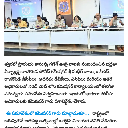
త్వరలో ప్రారంభం కానున్న గణేశ్ ఉత్సవాలకు సంబంధించిన భద్రతా
ఏర్పాట్లపై రాచకొండ పోలీస్ కమీషనర్ శ్రీ సుధీర్ బాబు, ఐపీఎస్.,
రాచకొండ డీసీపీలు, అదనపు డీసీపీలు, ఎసిపిలు మరియు ఇతర
అధికారులతో నెరెడ్ మెట్ లోని కమిషనర్ కార్యాలయంలో ఈరోజు
సమన్వయ సమావేశం నిర్వహించారు. ఇందులో భాగంగా పోలీసు
అధికారులకు కమిషనర్ గారు దిశానిర్దేశం చేశారు.
ఈ సమావేశంలో కమిషనర్ గారు మాట్లాడుతూ…
రాష్ట్రంలో
జరుపుకొనే అతిపెద్ద ఉత్సవాల్లో ఒకటైన వినాయక చవితి వేడుకలు