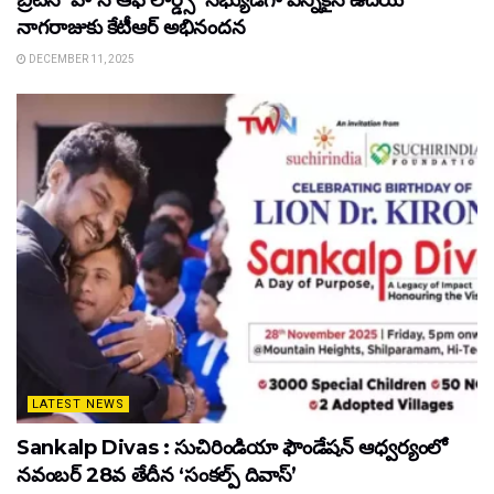
నాగరాజుకు కేటీఆర్ అభినందన
DECEMBER 11, 2025
LATEST NEWS
Sankalp Divas : సుచిరిండియా ఫౌండేషన్ ఆధ్వర్యంలో
నవంబర్ 28వ తేదీన ‘సంకల్ప్ దివాస్’