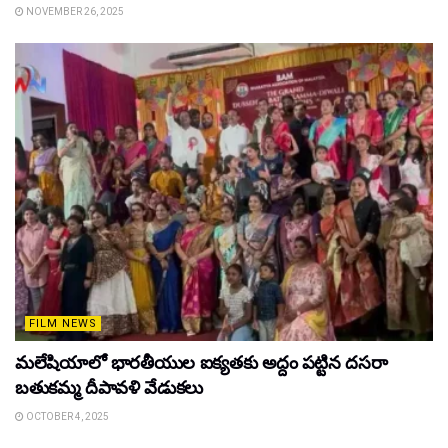
NOVEMBER 26, 2025
FILM NEWS
మలేషియాలో భారతీయుల ఐక్యతకు అద్దం పట్టిన దసరా
బతుకమ్మ దీపావళి వేడుకలు
OCTOBER 4, 2025