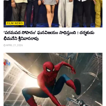
FILM NEWS
‘పరమపద సోపానం’ ఘనవిజయం సాధిస్తుంది : దర్శకుడు
భీమనేని శ్రీనివాసరావు
APRIL 21, 2026