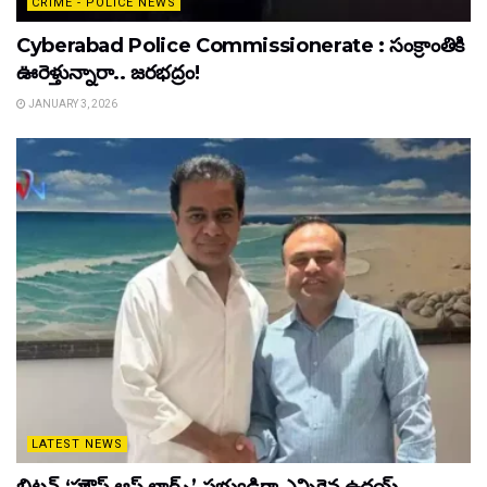
CRIME - POLICE NEWS
Cyberabad Police Commissionerate : సంక్రాంతికి
ఊరెళ్తున్నారా.. జరభద్రం!
JANUARY 3, 2026
LATEST NEWS
బ్రిటన్ ‘హౌస్ ఆఫ్ లార్డ్స్’ సభ్యుడిగా ఎన్నికైన ఉదయ్