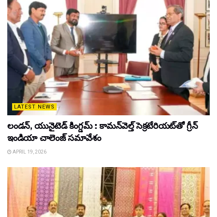
LATEST NEWS
లండన్, యునైటెడ్ కింగ్డమ్ : కామన్‌వెల్త్ సెక్రటేరియట్‌తో గ్రీన్
ఇండియా చాలెంజ్ సమావేశం
APRIL 19, 2026