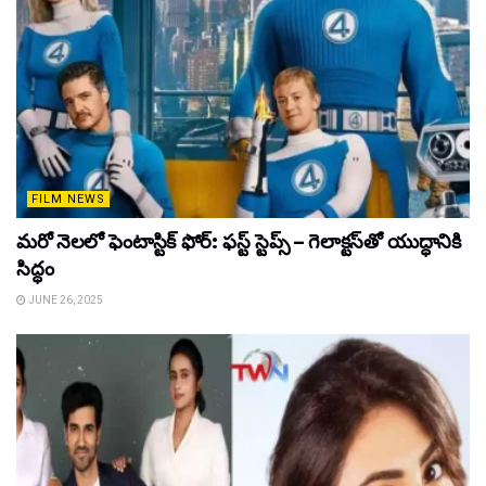
FILM NEWS
మరో నెలలో ఫెంటాస్టిక్ ఫోర్: ఫస్ట్ స్టెప్స్ – గెలాక్టస్‌తో యుద్ధానికి
సిద్ధం
JUNE 26, 2025