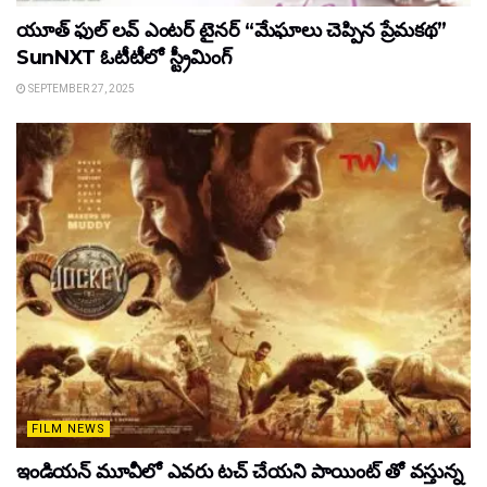
యూత్ ఫుల్ లవ్ ఎంటర్ టైనర్ “మేఘాలు చెప్పిన ప్రేమకథ”
SunNXT ఓటీటీలో స్ట్రీమింగ్
SEPTEMBER 27, 2025
FILM NEWS
ఇండియన్ మూవీలో ఎవరు టచ్ చేయని పాయింట్ తో వస్తున్న