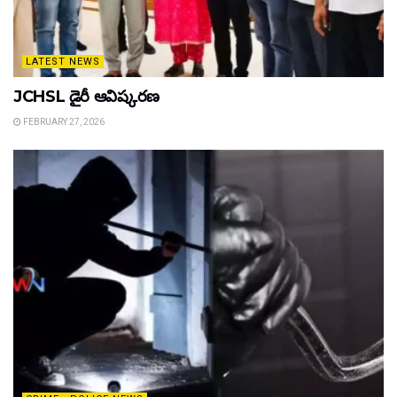
LATEST NEWS
JCHSL డైరీ ఆవిష్కరణ
FEBRUARY 27, 2026