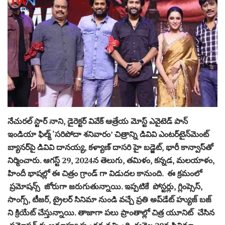
నేచురల్ స్టార్ నాని, డైరెక్టర్ వివేక్ ఆత్రేయ మోస్ట్ ఎవైటెడ్ పాన్
ఇండియా ఫిల్మ్ ‘సరిపోదా శనివారం’ చిత్రాన్ని డివివి ఎంటర్‌టైన్‌మెంట్
బ్యానర్‌పై డివివి దానయ్య, కళ్యాణ్ దాసరి హై బడ్జెట్‌, భారీ కాన్వాస్‌తో
నిర్మించారు. ఆగస్ట్ 29, 2024న తెలుగు, తమిళం, కన్నడ, మలయాళం,
హిందీ భాషల్లో ఈ చిత్రం గ్రాండ్ గా విడుదల కానుంది. ఈ క్రమంలో
ప్రమోషన్స్ జోరుగా జరుగుతున్నాయి. ఇప్పటికే పోస్టర్లు, గ్లింప్సెస్,
సాంగ్స్, టీజర్, ట్రైలర్ సినిమా నుండి వచ్చే ప్రతి అప్‌డేట్ హ్యుజ్ బజ్
ని క్రియేట్ చేస్తున్నాయి. తాజాగా పలు ప్రాంతాల్లో చిత్ర యూనిట్ చేసిన