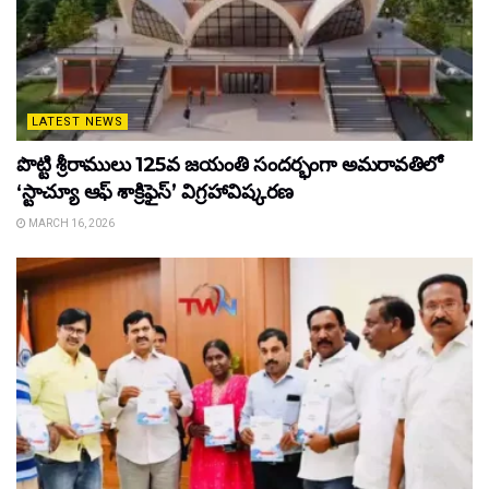
LATEST NEWS
పొట్టి శ్రీరాములు 125వ జయంతి సందర్భంగా అమరావతిలో
‘స్టాచ్యూ ఆఫ్ శాక్రిఫైస్’ విగ్రహావిష్కరణ
MARCH 16, 2026