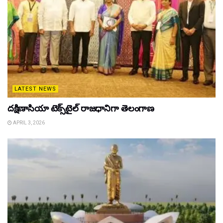
LATEST NEWS
దక్షిణాసియా టెక్స్‌టైల్ రాజధానిగా తెలంగాణ
APRIL 3, 2026