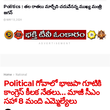
Politics : తల రాతలు మార్చేది చదువేనన్న ముఖ్య మంత్రి
జగన్
MAY 13, 2024
ADVERTISEMENT
Home
National
Political గోవాలో భాజపా గూటికి
కాంగ్రెస్ కీలక నేతలు… మాజీ సీఎం
సహా 8 మంది ఎమ్మెల్యేలు