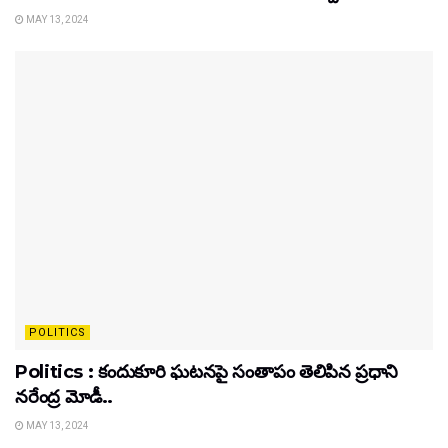
MAY 13, 2024
POLITICS
Politics : కందుకూరి ఘటనపై సంతాపం తెలిపిన ప్రధాని
నరేంద్ర మోడీ..
MAY 13, 2024