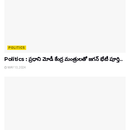
POLITICS
Politics : ప్రధాని మోడీ కేంద్ర మంత్రులతో జగన్ భేటీ పూర్తి..
MAY 13, 2024