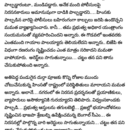
పాల్పడ్డారంటూ.. మండిపడ్డారు. అనేక మంది పోలీసులపై
నిరసనకారులు అమానుషంగా దాడికి పాల్పడ్డారని…. హింసకు
పాల్పడిన వారిపై పోలీసులు బహిరంగంగా కాల్పులు జరిపి ఉండొచ్చని
మమత వ్యాఖ్యానించారు. కానీ… తమ ప్రభుత్వ అధికార యంత్రాంగం
సంయమనంతో వ్యవహరించిందని అన్నారు. ఈ గొడవలో ఇంతవరకు
ఎంతమంది గాయాల పాలయ్యారు తెలియలేదని అన్నారు.. బిజేపి ఈ
విధంగా రణరంగం సృష్టించడం ఎంత మాత్రం సరికాదని మమతా
వాపోయారు. అరెస్ట్‌లు సాగుతున్నాయి… చట్టం తన పని తాను
చేసుకుపోతుంది అన్నారు.
అతిపెద్ద పండుగైన దుర్గా పూజకు కొన్ని రోజుల ముందు
చోటుచేసుకున్న హింసతో రాష్ట్రంలో పరిస్థితితులు మారాయని మమత
అన్నారు. అలానే… నగరంలో ఈ నిరసన ప్రదర్శనలతో ప్రయాణికులు,
వ్యాపారులు అసౌకర్యానికి గురయ్యారని తెలిపారు. విధ్వంసకాండకు
పాల్పడి… ప్రభుత్వ ఆస్తులను తగులబెట్టి… ప్రజల్లో భయాందోళనలు
సృష్టించిన భాజపా శ్రేణుల్ని ఉపేక్షించమన్న బెంగాల్‌ సీఎం… ఈ
నిరసనల్లో పాల్గొన్న వారి అరెస్టులు సాగుతున్నాయని… చట్టం తన పని
తాను చేసుకుపోతుందంటూ వ్యాఖ్యానించారు.