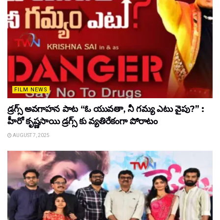
FILM NEWS
డ్రగ్స్ అవగాహన పాట “ఓ యువతా, నీ గమ్య ఎటు వైపు?” :
హీరో కృష్ణసాయి డ్రగ్స్ కు వ్యతిరేకంగా పోరాటం
AUGUST 7, 2025