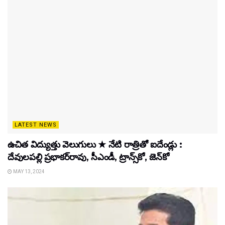
LATEST NEWS
ఉచిత విద్యుత్తు వెలుగులు ★ నేటి రాత్రితో ఐదేండ్లు :
దేవులపల్లి ప్రభాకర్‌రావు, సీఎండీ, ట్రాన్స్‌కో, జెన్‌కో
MAY 13, 2024