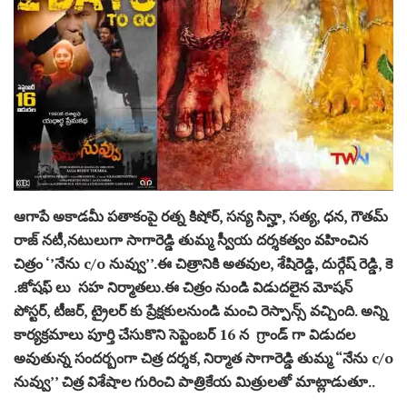
ఆగాపే అకాడమీ పతాకంపై రత్న కిషోర్, సన్య సిన్హా, సత్య, ధన, గౌతమ్
రాజ్ నటీ,నటులుగా సాగారెడ్డి తుమ్మ స్వీయ దర్శకత్వం వహించిన
చిత్రం ‘’నేను c/o నువ్వు’’.ఈ చిత్రానికి అతవుల, శేషిరెడ్డి, దుర్గేష్ రెడ్డి, కె
.జోషఫ్ లు సహ నిర్మాతలు.ఈ చిత్రం నుండి విడుదలైన మోషన్
పోస్టర్‌, టీజర్, ట్రైలర్ కు ప్రేక్షకులనుండి మంచి రెస్పాన్స్ వచ్చింది. అన్ని
కార్యక్రమాలు పూర్తి చేసుకొని సెప్టెంబర్ 16 న గ్రాండ్ గా విడుదల
అవుతున్న సందర్బంగా చిత్ర దర్శక, నిర్మాత సాగారెడ్డి తుమ్మ “నేను c/o
నువ్వు’’ చిత్ర విశేషాల గురించి పాత్రికేయ మిత్రులతో మాట్లాడుతూ..