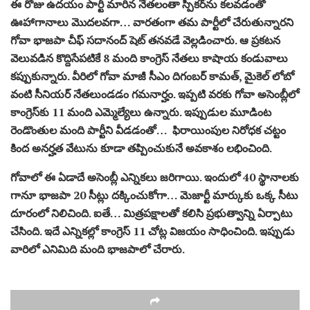
ఈ రోజు ఉదయం పార్టీ మారిన నేతలంతా స్పీకర్‌ను కలవడంతో
ఊహాగానాలు మొదలవగా… వారతంగా తమ పార్టీలో చేరుతున్నారని
గోవా భాజపా చీఫ్ సదానంద్‌ షెట్‌ తనవడే వెల్లడించారు. ఆ ప్రకటన
వెలువడిన కొద్దిసేపటికే 8 మంది కాంగ్రెస్‌ నేతలు కాషాయ కండువాలు
కప్పుకున్నారు. వీరిలో గోవా మాజీ సీఎం దిగంబర్ కామత్, మైకెల్‌ లోబో
వంటి సీనియర్ నేతలుండడం గమనార్హం. ఇప్పటి వరకు గోవా అసెంబ్లీలో
కాంగ్రెస్‌కు 11 మంది ఎమ్మెల్యేలు ఉన్నారు. ఇప్పుడుల మూడింట
రెండొంతుల మంది పార్టీని వీడడంతో… ఫిరాయింపుల నిరోధక చట్టం
కింద అనర్హత వేటును కూడా తప్పించుకునే అవకాశం లభించింది.
గోవాలో ఈ ఏడాదే అసెంబ్లీ ఎన్నికలు జరిగాయి. ఇందులో 40 స్థానాలకు
గానూ భాజపా 20 సీట్లు దక్కించుకోగా… మెజార్టీ మార్కుకు ఒక్క సీటు
దూరంలో నిలిచింది. ఐతే… మిత్రపక్షాలతో కలిసి ప్రభుత్వాన్ని ఏర్పాటు
చేసింది. ఇదే ఎన్నికల్లో కాంగ్రెస్ 11 చోట్ల విజయం సాధించింది. ఇప్పుడు
వారిలో ఎనిమిది మంది భాజపాలో చేరారు.