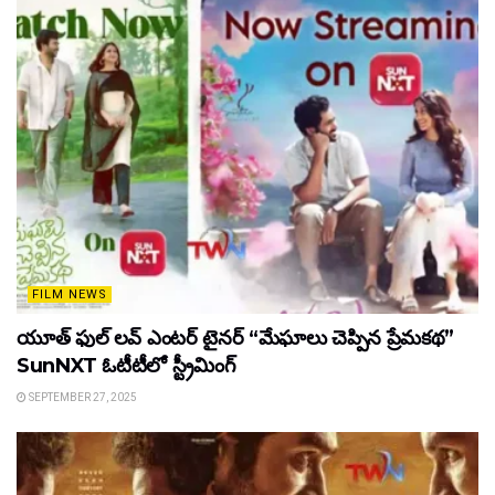
FILM NEWS
యూత్ ఫుల్ లవ్ ఎంటర్ టైనర్ “మేఘాలు చెప్పిన ప్రేమకథ”
SunNXT ఓటీటీలో స్ట్రీమింగ్
SEPTEMBER 27, 2025