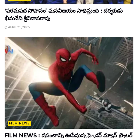
‘పరమపద సోపానం’ ఘనవిజయం సాధిస్తుంది : దర్శకుడు
భీమనేని శ్రీనివాసరావు
APRIL 21, 2026
FILM NEWS
FILM NEWS : ప్రపంచాన్ని ఊపేస్తున్న స్పైడర్ మ్యాన్ ట్రైలర్