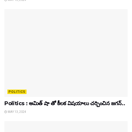
POLITICS
Politics : అమిత్ షా తో కీలక విషయాలు చర్చించిన జగన్..
MAY 13, 2024