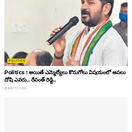
POLITICS
Politics : అయితే ఎమ్మెల్యేలు కొనుగోలు విషయంలో అసలు
దోషి ఎవరు.. రేవంత్ రెడ్డి..
MAY 13, 2024