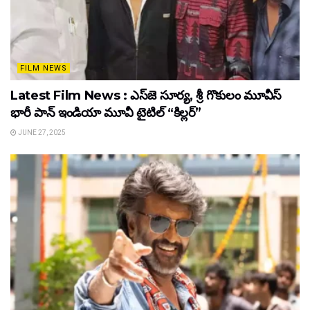
FILM NEWS
Latest Film News : ఎస్‌జె సూర్య, శ్రీ గొకులం మూవీస్‌
భారీ పాన్‌ ఇండియా మూవీ టైటిల్ “కిల్లర్”
JUNE 27, 2025