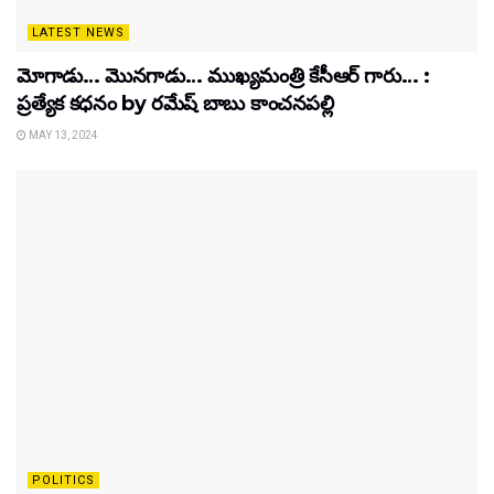
LATEST NEWS
మోగాడు… మొనగాడు… ముఖ్యమంత్రి కేసీఆర్ గారు… :
ప్రత్యేక కధనం by రమేష్ బాబు కాంచనపల్లి
MAY 13, 2024
POLITICS