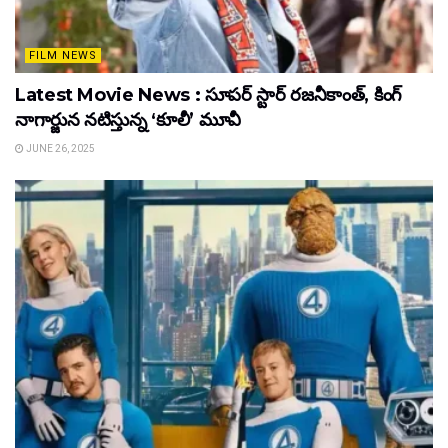
FILM NEWS
Latest Movie News : సూపర్ స్టార్ రజనీకాంత్, కింగ్
నాగార్జున నటిస్తున్న ‘కూలీ’ మూవీ
JUNE 26, 2025