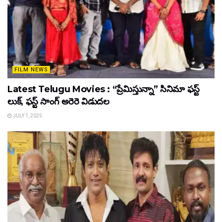
FILM NEWS
Latest Telugu Movies : “ప్రేమిస్తున్నా” సినిమా ఫస్ట్
లుక్, ఫస్ట్ సాంగ్ అరెరె విడుదల
JULY 1, 2025