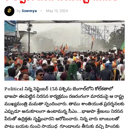
by
Sowmya
May 13, 2024
Political నిన్న సెప్టెంబర్‌ 13న పశ్చిమ బెంగాల్‌లోని కోల్‌కతాలో
భాజపా తలపెట్టిన నిరసన కార్యక్రమం రణరంగంగా మారడంపై ఆ రాష్ట్ర
ముఖ్యమంత్రి మమతా స్పందించారు. తాము శాంతియుత ప్రదర్శనలకు
ఎప్పుడూ అనుకూలంగా ఉంటామన్న సీఎం…భాజుపా శ్రేణులు నిరసన
పేరుతో ఉద్రిక్తతు సృష్టించారని ఆరోపించారు. నిన్న వారు బాంబులతో
పాటు బయట నుంచి సాయుధ గూండాలను తీసుకు వచ్చి హింసకు