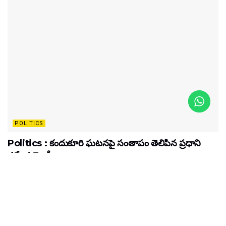
POLITICS
Politics : కందుకూరి ఘటనపై సంతాపం తెలిపిన ప్రధాని
నరేంద్ర మోడీ..
MAY 13, 2024