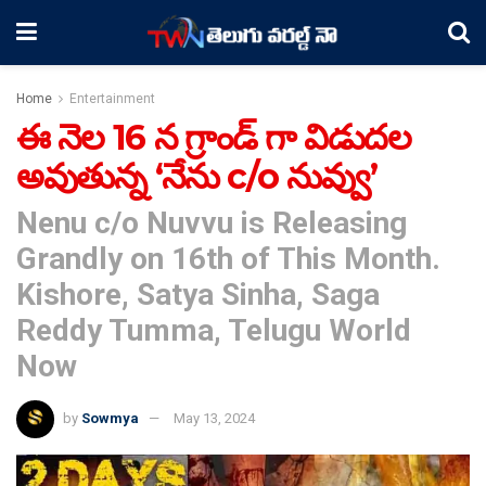
Home
Entertainment
ఈ నెల 16 న గ్రాండ్ గా విడుదల
అవుతున్న ‘నేను c/o నువ్వు’
Nenu c/o Nuvvu is Releasing
Grandly on 16th of This Month.
Kishore, Satya Sinha, Saga
Reddy Tumma, Telugu World
Now
by
Sowmya
May 13, 2024