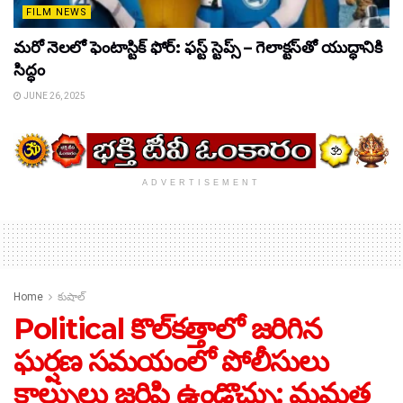
FILM NEWS
మరో నెలలో ఫెంటాస్టిక్ ఫోర్: ఫస్ట్ స్టెప్స్ – గెలాక్టస్‌తో యుద్ధానికి
సిద్ధం
JUNE 26, 2025
ADVERTISEMENT
Home
కుషాల్
Political కొల్‌కత్తాలో జరిగిన
ఘర్షణ సమయంలో పోలీసులు
కాల్పులు జరిపి ఉండొచ్చు: మమత