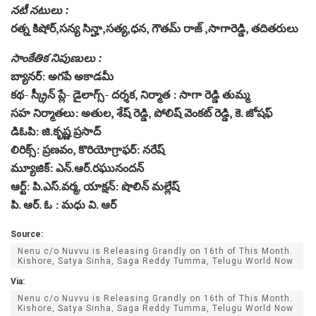
నటీ నటులు :
రత్న కిషోర్,సన్య సిన్హా,సత్య,ధన, గౌతమ్ రాజ్ ,సాగారెడ్డి, తదితరులు
సాంకేతిక నిపుణులు :
బ్యానర్: అగపే అకాడమీ
కథ- స్క్రీన్ ప్లే- డైలాగ్స్- దర్శక, నిర్మాత : సాగా రెడ్డి తుమ్మ
సహ నిర్మాతలు: అతుల, శేష్ రెడ్డి, పోలిష్ వెంకట్ రెడ్డి, కె. జోషఫ్
డిఓపి: జి.కృష్ణ ప్రసాద్
లిరిక్స్: ప్రణవం, కొరియోగ్రాఫర్: నరేష్
మ్యూజిక్: ఎన్.ఆర్.రఘునందన్
ఆర్ట్: పి.ఎస్.వర్మ, యాక్షన్: షొలిన్ మల్లేష్
పి. ఆర్. ఓ : మధు వి. ఆర్
Source:
Nenu c/o Nuvvu is Releasing Grandly on 16th of This Month.
Kishore, Satya Sinha, Saga Reddy Tumma, Telugu World Now
Via:
Nenu c/o Nuvvu is Releasing Grandly on 16th of This Month.
Kishore, Satya Sinha, Saga Reddy Tumma, Telugu World Now