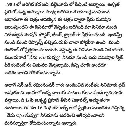
1980 లో జరిగిన కథ ఇది. పల్లెటూరు లో పేదింటి అబ్బాయి. ఉన్నత
స్థితిలో ఉన్న అమ్మాయి మధ్య జరిగిన ఒక యదార్ధ సంఘటన
ఆధారంగా ఈ చిత్రం తెరకెక్కిన ఈ చిత్రం ద్వారా ప్రేమ మనిషిని
జయిస్తుందని ఈ సినిమాలో చెప్పడం జరిగింది.మా సినిమా నుండి
విడుదలైన మోషన్ పోస్టర్‌, టీజర్, ట్రైలర్ కు ప్రేక్షకులనుండి, ఇండస్ట్రీ
నుండి మంచి రెస్పాన్స్ వచ్చినందుకు చాలా హ్యాపీగా ఉంది. మంచి
కంటెంట్ తో ప్రేక్షకుల ముందుకు వస్తున్న ఈ సినిమా నుండి విడుదలకు
ముందుగానే “నేను c/o నువ్వు’’ సినిమా నుండి ఐదు నిమిషాల స్నీక్
పీక్ కంటెంట్ ను విడుదల చేస్తున్నాను. దీన్ని చూసి అందరూ
ఆదరించాలని కోరుకుంటున్నాను.
అలాగే ఎన్.ఆర్. రఘునందన్ గారు అందించిన సంగీతం సినిమాకు ప్లస్
అవుతుంది. ఇందులో ఉన్న నాలుగు పాటలు కూడా సందర్భానుసారం
వస్తాయి. డి ఓ పి జి.కృష్ణ ప్రసాద్ తీసిన విజువల్స్ అద్భుతంగా
ఉంటాయి. ఈ నెల 16 న థి యే టర్స్ లలో ప్రేక్షకుల ముందుకు వస్తున్న
“నేను C/o నువ్వు” సినిమాను ఆదరించి ఆశీర్వదించాలని
మనస్ఫూర్తిగా కోరుకుంటున్నాను అన్నారు.