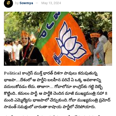
by
Sowmya
May 13, 2024
Political కాంగ్రెస్‌ ముక్త్‌ భారత్ దిశగా పావులు కదుపుతున్న
భాజపా…దేశంలో ఆ పార్టీని బలహీన పరిచే ఏ ఒక్క అవకాశాన్ని
వదులుకోవడం లేదు. తాజాగా… గోవాలోనూ కాంగ్రెస్‌కు గట్టి దెబ్బే
కొట్టింది.. కమలం పార్టీ. ఆ పార్టీకి చెందిన మాజీ ముఖ్యమంత్రి సహా 8
మంది ఎమ్మెల్యేను భాజపాలో చేర్చుకుంది. గోవా ముఖ్యమంత్రి ప్రమోద్‌
సావంత్ సమక్షంలో వారంతా కాషాయ పార్టీలో చేరిపోయారు.