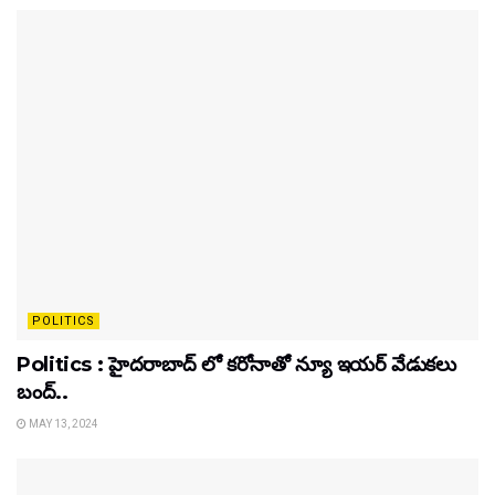
POLITICS
Politics : హైదరాబాద్ లో కరోనాతో న్యూ ఇయర్ వేడుకలు
బంద్..
MAY 13, 2024