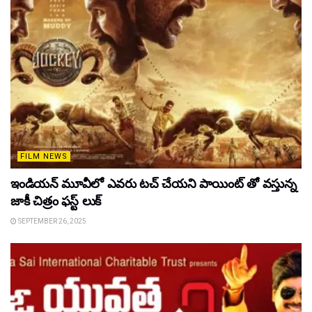
FILM NEWS
ఇండియన్ మూవీలో ఎవరు టచ్ చేయని పాయింట్ తో వస్తున్న
జాకీ చిత్రం ఫస్ట్ లుక్
SEPTEMBER 26, 2025