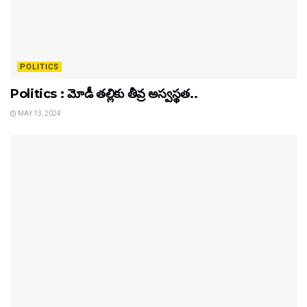
POLITICS
Politics : మోడీ తల్లికు తీవ్ర అస్వస్థత..
MAY 13, 2024