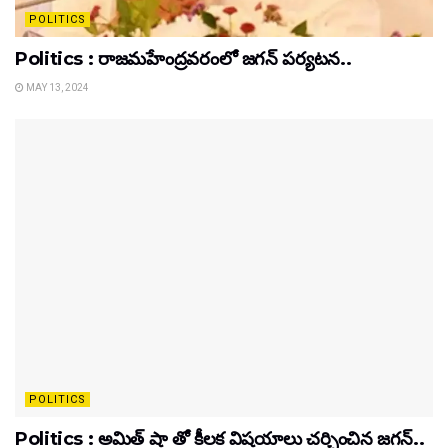
POLITICS
Politics : రాజమహేంద్రవరంలో జగన్ పర్యటన..
MAY 13, 2024
POLITICS
Politics : అమిత్ షా తో కీలక విషయాలు చర్చించిన జగన్..