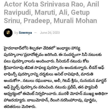
Actor Kota Srinivasa Rao, Anil
Ravipudi, Maruti, Ali, Getup
Srinu, Pradeep, Murali Mohan
by
Sowmya
June 26, 2023
హైదరాబాద్‌లోని శిల్పకళా వేదికలో ‘జంధ్యాల హాస్య
పురస్కారాల’ప్రదానోత్సవం జరిగింది. ఈ సందర్భంగా సినీ నటులకు
పలు పురస్కారాలను అందించారు. సీనియర్‌ నటుడు కోట
శ్రీనివాసరావు జీవిత సాఫల్య పురస్కారం అందుకున్నారు. లీడర్‌ ఆఫ్‌
లాఫింగ్స్‌ పురస్కారాన్ని దర్శకులు అనిల్ రావిపూడి, మారుతి
అందుకోగా.. నటులు రఘుబాబు, అలీ, గెటప్‌ శ్రీను, సునయన మాస్టర్‌
ఆఫ్‌ స్మైల్స్‌ పురస్కారం వరించింది. నటుడు ప్రదీప్, తన ఫ్యామిలీ
ఆధ్వర్యంలో ఈవెంట్‌ నిర్వహించారు. మురళీ మోహన్‌ ముఖ్య అతిథిగా
హాజరయ్యారు. బాబుమోహన్, రేలంగి నరసింహారావు, పూర్ణిమ,
తదితరులు మెరిశారు.