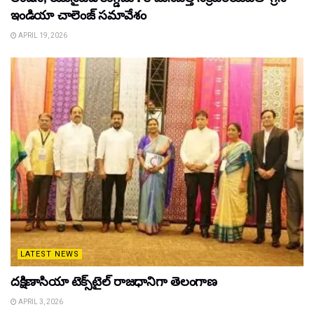
ఇండియా చాలెంజ్ సమావేశం
APRIL 19, 2026
LATEST NEWS
దక్షిణాసియా టెక్స్‌టైల్ రాజధానిగా తెలంగాణ
APRIL 3, 2026