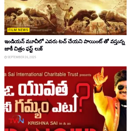
FILM NEWS
ఇండియన్ మూవీలో ఎవరు టచ్ చేయని పాయింట్ తో వస్తున్న
జాకీ చిత్రం ఫస్ట్ లుక్
SEPTEMBER 26, 2025