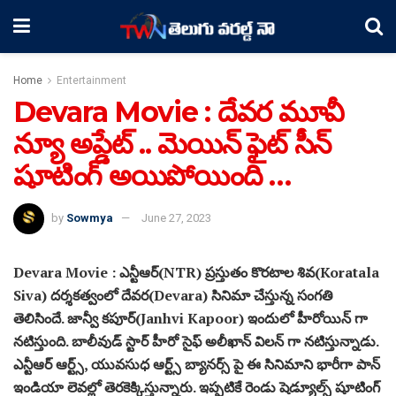
Home
Entertainment
Devara Movie : దేవర మూవీ
న్యూ అప్డేట్ .. మెయిన్ ఫైట్ సీన్
షూటింగ్ అయిపోయింది …
by
Sowmya
June 27, 2023
Devara Movie : ఎన్టీఆర్(NTR) ప్రస్తుతం కొరటాల శివ(Koratala
Siva) దర్శకత్వంలో దేవర(Devara) సినిమా చేస్తున్న సంగతి
తెలిసిందే. జాన్వీ కపూర్(Janhvi Kapoor) ఇందులో హీరోయిన్ గా
నటిస్తుంది. బాలీవుడ్ స్టార్ హీరో సైఫ్ అలీఖాన్ విలన్ గా నటిస్తున్నాడు.
ఎన్టీఆర్ ఆర్ట్స్, యువసుధ ఆర్ట్స్ బ్యానర్స్ పై ఈ సినిమాని భారీగా పాన్
ఇండియా లెవల్లో తెరకెక్కిస్తున్నారు. ఇప్పటికే రెండు షెడ్యూల్స్ షూటింగ్