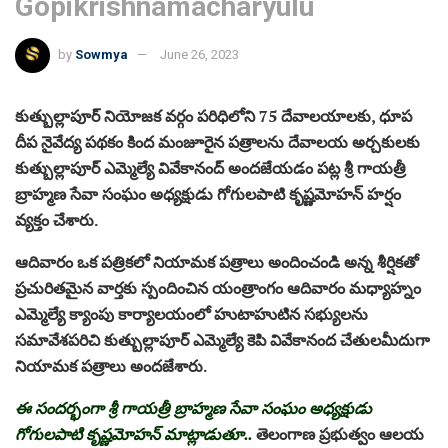
Gopikrishnamacharyulu
by
Sowmya
June 26, 2023
కుత్బుల్లాపూర్ నియోజక వర్గం పరిధిలోని 75 దేవాలయాలకు, ధూప
దీప నైవేద్య పథకం కింద మంజూరైన పత్రాలను దేవాలయ అర్చకులకు
కుత్బుల్లాపూర్ ఎమ్మెల్యే వివేకానంద్ అందజేయడం పట్ల శ్రీ గాయత్రీ
బ్రాహ్మణ సేవా సంఘం అధ్యక్షుడు గోగులపాటి కృష్ణమోహన్ హర్షం
వ్యక్తం చేశారు.
ఆదివారం ఒక పత్రికలో నియామక పత్రాలు అందించండి అన్న శీర్షికతో
ప్రచురితమైన వార్తకు స్పందించిన యంత్రాంగం ఆదివారం మధ్యాహ్నం
ఎమ్మెల్యే క్యాంపు కార్యాలయంలో హుటాహుటిన సభ్యులను
సమావేశపరిచి కుత్బుల్లాపూర్ ఎమ్మెల్యే కెపి వివేకానంద చేతులమీదుగా
నియామక పత్రాలు అందజేశారు.
ఈ సందర్భంగా శ్రీ గాయత్రీ బ్రాహ్మణ సేవా సంఘం అధ్యక్షుడు
గోగులపాటి కృష్ణమోహన్ మాట్లాడుతూ..
తెలంగాణ ప్రభుత్వం ఆలయ