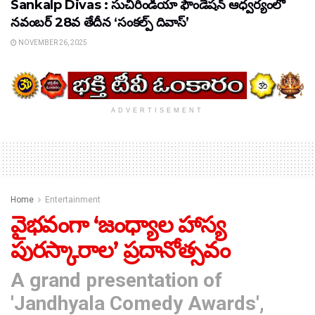
Sankalp Divas : సుచిరిండియా ఫౌండేషన్ ఆధ్వర్యంలో
నవంబర్ 28వ తేదీన ‘సంకల్ప్ దివాస్’
NOVEMBER 26, 2025
ADVERTISEMENT
Home
Entertainment
వైభవంగా ‘జంధ్యాల హాస్య
పురస్కారాల’ ప్రదానోత్సవం
A grand presentation of
'Jandhyala Comedy Awards',