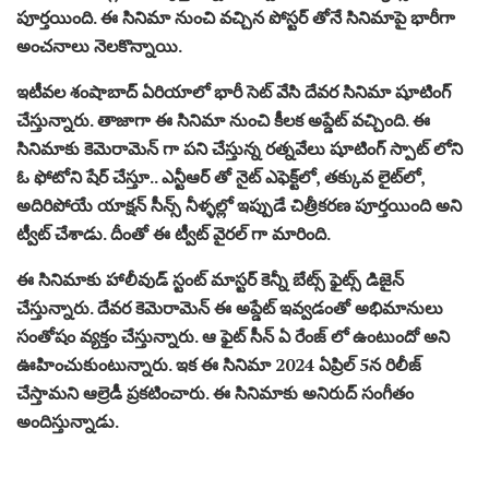
పూర్తయింది. ఈ సినిమా నుంచి వచ్చిన పోస్టర్ తోనే సినిమాపై భారీగా
అంచనాలు నెలకొన్నాయి.
ఇటీవల శంషాబాద్ ఏరియాలో భారీ సెట్ వేసి దేవర సినిమా షూటింగ్
చేస్తున్నారు. తాజాగా ఈ సినిమా నుంచి కీలక అప్డేట్ వచ్చింది. ఈ
సినిమాకు కెమెరామెన్ గా పని చేస్తున్న రత్నవేలు షూటింగ్ స్పాట్ లోని
ఓ ఫోటోని షేర్ చేస్తూ.. ఎన్టీఆర్ తో నైట్ ఎఫెక్ట్‌లో, తక్కువ లైట్‌లో,
అదిరిపోయే యాక్షన్ సీన్స్ నీళ్ళల్లో ఇప్పుడే చిత్రీకరణ పూర్తయింది అని
ట్వీట్ చేశాడు. దీంతో ఈ ట్వీట్ వైరల్ గా మారింది.
ఈ సినిమాకు హాలీవుడ్ స్టంట్‌ మాస్టర్ కెన్నీ బేట్స్‌ ఫైట్స్ డిజైన్
చేస్తున్నారు. దేవర కెమెరామెన్ ఈ అప్డేట్ ఇవ్వడంతో అభిమానులు
సంతోషం వ్యక్తం చేస్తున్నారు. ఆ ఫైట్ సీన్ ఏ రేంజ్ లో ఉంటుందో అని
ఊహించుకుంటున్నారు. ఇక ఈ సినిమా 2024 ఏప్రిల్ 5న రిలీజ్
చేస్తామని ఆల్రెడీ ప్రకటించారు. ఈ సినిమాకు అనిరుద్ సంగీతం
అందిస్తున్నాడు.