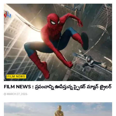
FILM NEWS
FILM NEWS : ప్రపంచాన్ని ఊపేస్తున్న స్పైడర్ మ్యాన్ ట్రైలర్
MARCH 27, 2026