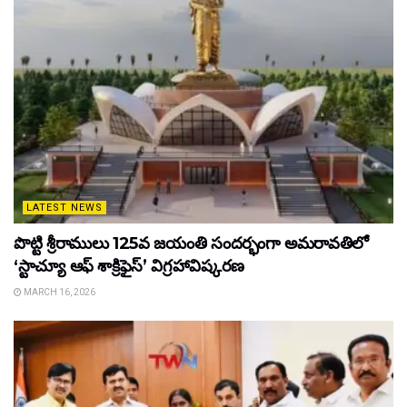
LATEST NEWS
పొట్టి శ్రీరాములు 125వ జయంతి సందర్భంగా అమరావతిలో
‘స్టాచ్యూ ఆఫ్ శాక్రిఫైస్’ విగ్రహావిష్కరణ
MARCH 16, 2026