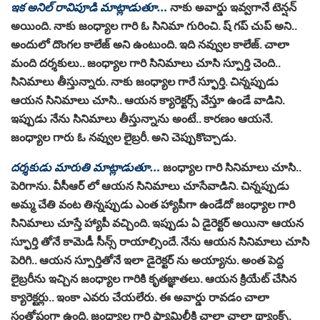
ఇక అనిల్ రావిపూడి మాట్లాడుతూ…
నాకు అవార్డు ఇవ్వగానే టెన్షన్
అయింది. నాకు జంధ్యాల గారి ఓ సినిమా గురించి. ష్ గప్ చుప్ అని..
అందులో దొంగల కాలేజ్ అని ఉంటుంది. ఇది నవ్వుల కాలేజ్. చాలా
మంది దర్శకులు.. జంధ్యాల గారి సినిమాలు చూసి స్పూర్తి చెంది..
సినిమాలు తీస్తున్నారు. నాకు జంధ్యాల గారే స్ఫూర్తి. చిన్నప్పుడు
ఆయన సినిమాలు చూసి.. ఆయన క్యారెక్టర్స్ వేస్తూ ఉండే వాడిని.
ఇప్పుడు నేను సినిమాలు తీస్తున్నాను అంటే.. కారణం ఆయనే.
జంధ్యాల గారు ఓ నవ్వుల లైబ్రరీ. అని చెప్పుకొచ్చాడు.
దర్శకుడు మారుతి మాట్లాడుతూ…
జంధ్యాల గారి సినిమాలు చూసి..
పెరిగాను. వీసీఆర్ లో ఆయన సినిమాలు చూసేవాడిని. చిన్నప్పుడు
అమ్మ చేతి వంట తిన్నప్పుడు ఎంత హ్యాపీగా ఉండేదో జంధ్యాల గారి
సినిమాలు చూస్తే హ్యాపీ వచ్చింది. ఇప్పుడు ఏ డైరెక్టర్ అయినా ఆయన
స్ఫూర్తి తోనే కామెడీ సీన్స్ రాయాల్సిందే. నేను ఆయన సినిమాలు చూసి
పెరిగి.. ఆయన స్పూర్తితోనే ఇలా డైరెక్టర్ ను అయ్యాను. అంత పెద్ద
లైబ్రరీను ఇచ్చిన జంధ్యాల గారికి కృతజ్ఞాతలు. ఆయన క్రియేట్ చేసిన
క్యారెక్టర్లు.. ఇంకా ఎవరు చేయలేరు. ఈ అవార్డు రావడం చాలా
సంతోషంగా ఉంది. జంధ్యాల గారి ఫ్యామిలీకి చాలా చాలా థ్యాంక్స్.