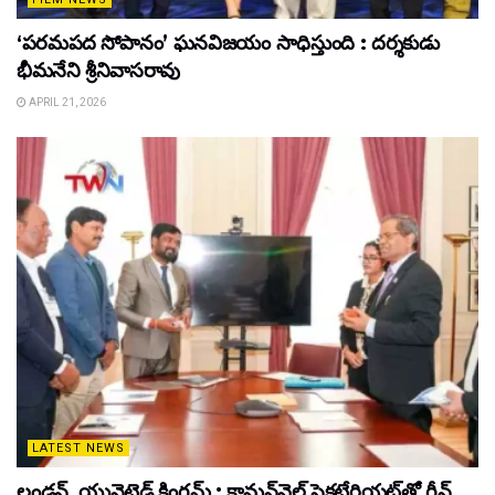
‘పరమపద సోపానం’ ఘనవిజయం సాధిస్తుంది : దర్శకుడు
భీమనేని శ్రీనివాసరావు
APRIL 21, 2026
LATEST NEWS
లండన్, యునైటెడ్ కింగ్డమ్ : కామన్‌వెల్త్ సెక్రటేరియట్‌తో గ్రీన్