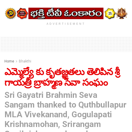
ADVERTISEMENT
Home
Bhakthi
ఎమ్మెల్యే కు కృతజ్ఞతలు తెలిపిన శ్రీ
గాయత్రీ బ్రాహ్మణ సేవా సంఘం
Sri Gayatri Brahmin Seva
Sangam thanked to Quthbullapur
MLA Vivekanand, Gogulapati
Krishnamohan, Srirangam