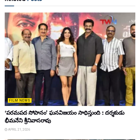
FILM NEWS
‘పరమపద సోపానం’ ఘనవిజయం సాధిస్తుంది : దర్శకుడు
భీమనేని శ్రీనివాసరావు
APRIL 21, 2026