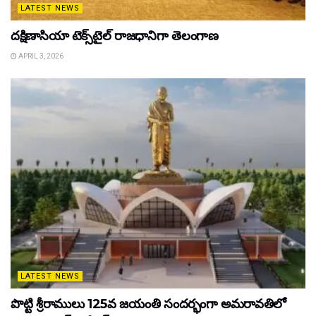
LATEST NEWS
దక్షిణాసియా టెక్స్‌టైల్ రాజధానిగా తెలంగాణ
APRIL 3, 2026
LATEST NEWS
పొట్టి శ్రీరాములు 125వ జయంతి సందర్భంగా అమరావతిలో