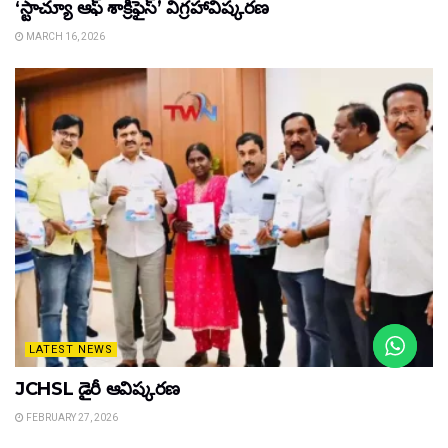
‘స్టాచ్యూ ఆఫ్ శాక్రిఫైస్’ విగ్రహావిష్కరణ
MARCH 16, 2026
LATEST NEWS
JCHSL డైరీ ఆవిష్కరణ
FEBRUARY 27, 2026