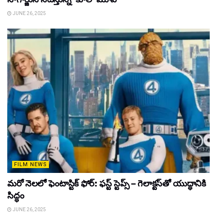
JUNE 26, 2025
FILM NEWS
మరో నెలలో ఫెంటాస్టిక్ ఫోర్: ఫస్ట్ స్టెప్స్ – గెలాక్టస్‌తో యుద్ధానికి
సిద్ధం
JUNE 26, 2025