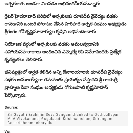
అర్చకులకు అండగా నిలవడం అభినందనీయమన్నారు.
గ్రేటర్ హైదరాబాద్ పరిధిలో అర్చకులకు ధూపదీప నైవేద్యం పథకం
రావడానికి ఒంటరి పోరాటం చేసిన హరిహర అర్చక సంఘం అధ్యక్షుడు
శ్రీరంగం గోపీకృష్ణమాచార్యుల కృషిని అభినందించారు.
నియోజక వర్గంలో అర్చకులకు పథకం అమలవ్వడానికి
సహాయసహకారాలు అందించిన ఎమ్మెల్యే కెపి వివేకానందకు ప్రత్యేక
కృతజ్ఞతలు తెలిపారు.
భవిష్యత్తులో అర్హత కలిగిన అన్ని దేవాలయాలకు ధూపదీప నైవేద్యం
పథకం అమలయ్యేలా తమవంతు ప్రయత్నం చేస్తానని శ్రీ గాయత్రీ
బ్రాహ్మణ సేవా సంఘం అధ్యక్షుడు గోగులపాటి కృష్ణమోహన్
పేర్కొన్నారు.
Source:
Sri Gayatri Brahmin Seva Sangam thanked to Quthbullapur
MLA Vivekanand, Gogulapati Krishnamohan, Srirangam
Gopikrishnamacharyulu
Via: