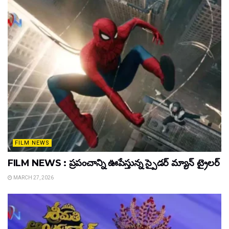
FILM NEWS
FILM NEWS : ప్రపంచాన్ని ఊపేస్తున్న స్పైడర్ మ్యాన్ ట్రైలర్
MARCH 27, 2026