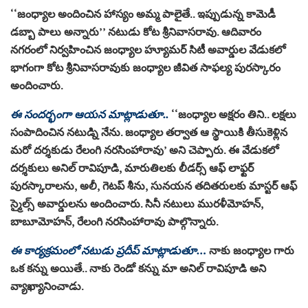
‘‘జంధ్యాల అందించిన హాస్యం అమ్మ పాలైతే.. ఇప్పుడున్న కామెడీ
డబ్బా పాలు అన్నారు’’ నటుడు కోట శ్రీనివాసరావు. ఆదివారం
నగరంలో నిర్వహించిన జంధ్యాల హ్యూమర్‌ సిటీ అవార్డుల వేడుకలో
భాగంగా కోట శ్రీనివాసరావుకు జంధ్యాల జీవిత సాఫల్య పురస్కారం
అందించారు.
ఈ సందర్భంగా ఆయన మాట్లాడుతూ..
‘‘జంధ్యాల అక్షరం తిని.. లక్షలు
సంపాదించిన నటుడ్ని నేను. జంధ్యాల తర్వాత ఆ స్థాయికి తీసుకెళ్లిన
మరో దర్శకుడు రేలంగి నరసింహారావు’ అని చెప్పారు. ఈ వేడుకలో
దర్శకులు అనిల్‌ రావిపూడి, మారుతిలకు లీడర్స్‌ ఆఫ్‌ లాఫ్టర్‌
పురస్కారాలను, అలీ, గెటప్‌ శీను, సునయన తదితరులకు మాస్టర్‌ ఆఫ్‌
స్మైల్స్‌ అవార్డులను అందించారు. సినీ నటులు మురళీమోహన్‌,
బాబూమోహన్‌, రేలంగి నరసింహారావు పాల్గొన్నారు.
ఈ కార్యక్రమంలో నటుడు ప్రదీప్ మాట్లాడుతూ…
నాకు జంధ్యాల గారు
ఒక కన్ను అయితే.. నాకు రెండో కన్ను మా అనిల్ రావిపూడి అని
వ్యాఖ్యానించాడు.