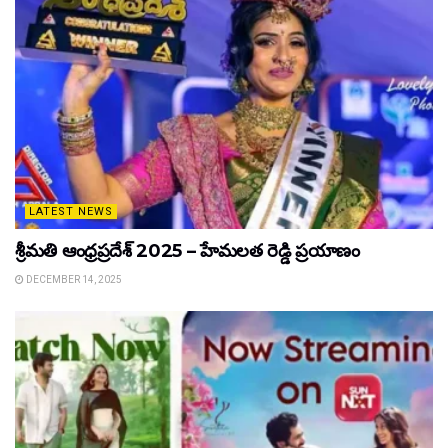
LATEST NEWS
శ్రీమతి ఆంధ్రప్రదేశ్ 2025 – హేమలత రెడ్డి ప్రయాణం
DECEMBER 14, 2025