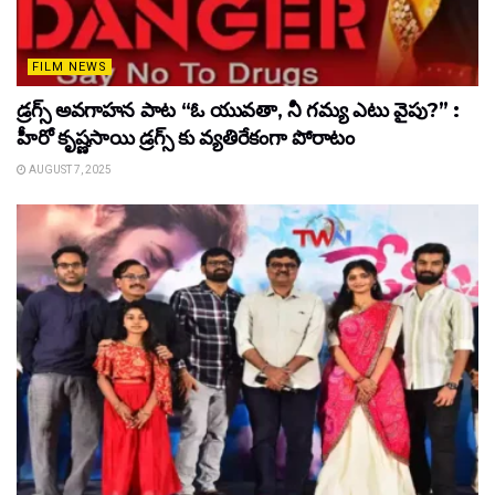
FILM NEWS
డ్రగ్స్ అవగాహన పాట “ఓ యువతా, నీ గమ్య ఎటు వైపు?” :
హీరో కృష్ణసాయి డ్రగ్స్ కు వ్యతిరేకంగా పోరాటం
AUGUST 7, 2025