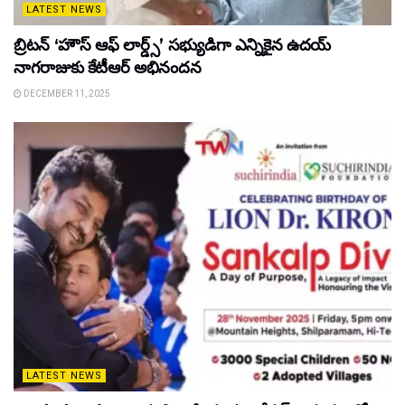
LATEST NEWS
బ్రిటన్ ‘హౌస్ ఆఫ్ లార్డ్స్’ సభ్యుడిగా ఎన్నికైన ఉదయ్
నాగరాజుకు కేటీఆర్ అభినందన
DECEMBER 11, 2025
LATEST NEWS