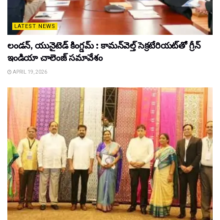
LATEST NEWS
లండన్, యునైటెడ్ కింగ్డమ్ : కామన్‌వెల్త్ సెక్రటేరియట్‌తో గ్రీన్
ఇండియా చాలెంజ్ సమావేశం
APRIL 19, 2026