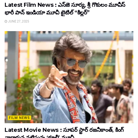
Latest Film News : ఎస్‌జె సూర్య, శ్రీ గొకులం మూవీస్‌
భారీ పాన్‌ ఇండియా మూవీ టైటిల్ “కిల్లర్”
JUNE 27, 2025
FILM NEWS
Latest Movie News : సూపర్ స్టార్ రజనీకాంత్, కింగ్
నాగార్జున నటిస్తున్న ‘కూలీ’ మూవీ