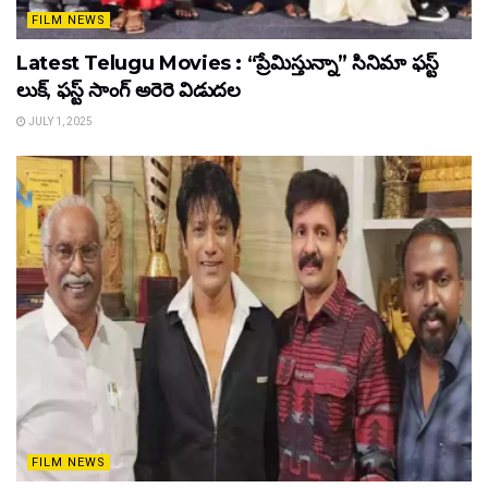
FILM NEWS
Latest Telugu Movies : “ప్రేమిస్తున్నా” సినిమా ఫస్ట్
లుక్, ఫస్ట్ సాంగ్ అరెరె విడుదల
JULY 1, 2025
FILM NEWS