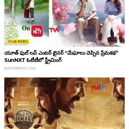
FILM NEWS
యూత్ ఫుల్ లవ్ ఎంటర్ టైనర్ “మేఘాలు చెప్పిన ప్రేమకథ”
SunNXT ఓటీటీలో స్ట్రీమింగ్
SEPTEMBER 27, 2025