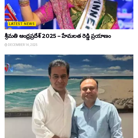
LATEST NEWS
శ్రీమతి ఆంధ్రప్రదేశ్ 2025 – హేమలత రెడ్డి ప్రయాణం
DECEMBER 14, 2025