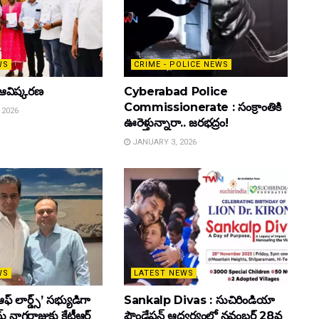
WS
CRIME - POLICE NEWS
ఆవిష్కరణ
Cyberabad Police
Commissionerate : సంక్రాంతికి
 2026
ఊరెళ్తున్నారా.. జరభద్రం!
JANUARY 3, 2026
WS
LATEST NEWS
ఆఫ్ లార్డ్స్’ సభ్యుడిగా
Sankalp Divas : సుచిరిండియా
్ నాగరాజుకు కేటీఆర్
ఫౌండేషన్ ఆధ్వర్యంలో నవంబర్ 28వ