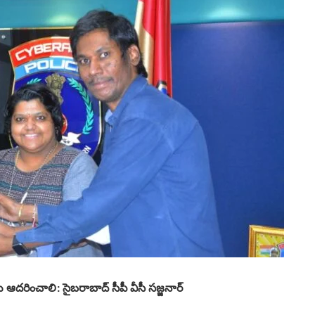
రించాలి: సైబరాబాద్ సీపీ వీసీ సజ్జనార్