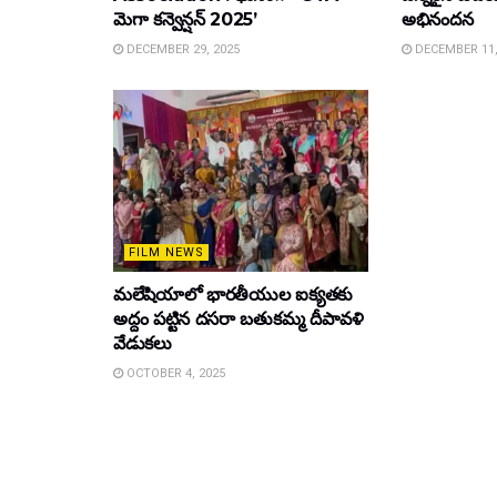
మెగా కన్వెన్షన్ 2025’
అభినందన
DECEMBER 29, 2025
DECEMBER 11,
FILM NEWS
మలేషియాలో భారతీయుల ఐక్యతకు
అద్దం పట్టిన దసరా బతుకమ్మ దీపావళి
వేడుకలు
OCTOBER 4, 2025