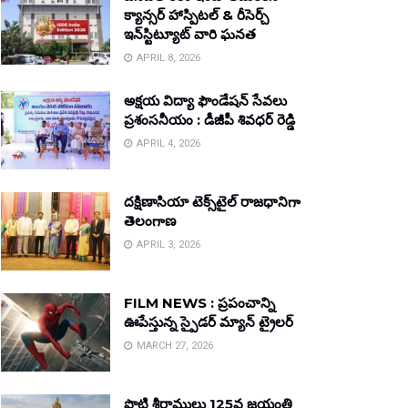
క్యాన్సర్ హాస్పిటల్ & రీసెర్చ్
ఇన్‌స్టిట్యూట్ వారి ఘనత
APRIL 8, 2026
అక్షయ విద్యా ఫౌండేషన్ సేవలు
ప్రశంసనీయం : డీజీపీ శివధర్ రెడ్డి
APRIL 4, 2026
దక్షిణాసియా టెక్స్‌టైల్ రాజధానిగా
తెలంగాణ
APRIL 3, 2026
FILM NEWS : ప్రపంచాన్ని
ఊపేస్తున్న స్పైడర్ మ్యాన్ ట్రైలర్
MARCH 27, 2026
పొట్టి శ్రీరాములు 125వ జయంతి