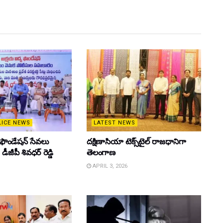
LICE NEWS
LATEST NEWS
 ఫౌండేషన్ సేవలు
దక్షిణాసియా టెక్స్‌టైల్ రాజధానిగా
ీజీపీ శివధర్ రెడ్డి
తెలంగాణ
APRIL 3, 2026