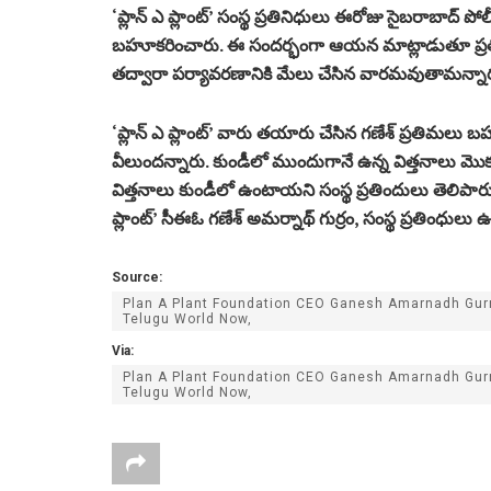
‘ప్లాన్ ఎ ప్లాంట్’ సంస్థ ప్రతినిధులు ఈరోజు సైబరాబాద్ పోల
బహూకరించారు. ఈ సందర్భంగా ఆయన మాట్లాడుతూ ప్రతిఒక
తద్వారా పర్యావరణానికి మేలు చేసిన వారమవుతామన్నా
‘ప్లాన్ ఎ ప్లాంట్’ వారు తయారు చేసిన గణేశ్ ప్రతిమలు 
వీలుందన్నారు. కుండీలో ముందుగానే ఉన్న విత్తనాలు మొక
విత్తనాలు కుండీలో ఉంటాయని సంస్థ ప్రతిందులు తెలిపారు. స
ప్లాంట్’ సీఈఓ గణేశ్ అమర్నాథ్ గుర్రం, సంస్థ ప్రతింధులు ఉ
Source:
Plan A Plant Foundation CEO Ganesh Amarnadh Gurr
Telugu World Now,
Via:
Plan A Plant Foundation CEO Ganesh Amarnadh Gurr
Telugu World Now,