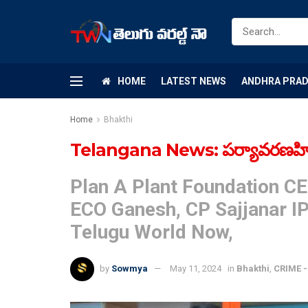
HOME
LATEST NEWS
ANDHRA PRA
Home
Bhakthi
Telangana News: పర్యావరణహిత గణే
Plan A Plant Foundation 
ECO Ganesh, CP Sajjanar I
Telugu World Now,
by
Sowmya
May 11, 2024
in
Bhakthi
,
CRIME -