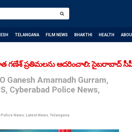
DESH
TELANGANA
FILM NEWS
BHAKTHI
HEALTH
ABOU
శ్ ప్రతిమలను ఆదరించాలి: సైబరాబాద్ సీపీ వ
CEO Ganesh Amarnadh Gurram,
PS, Cyberabad Police News,
 Police News
,
Latest News
,
Telangana