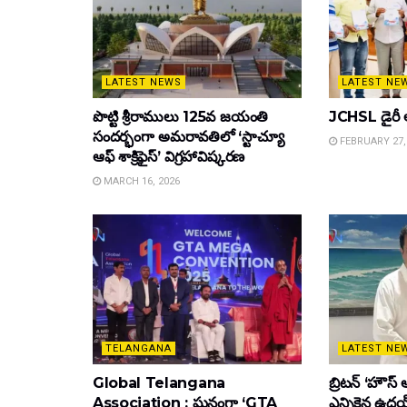
LATEST NEWS
LATEST NE
పొట్టి శ్రీరాములు 125వ జయంతి
JCHSL డైరీ 
సందర్భంగా అమరావతిలో ‘స్టాచ్యూ
FEBRUARY 27,
ఆఫ్ శాక్రిఫైస్’ విగ్రహావిష్కరణ
MARCH 16, 2026
TELANGANA
LATEST NE
Global Telangana
బ్రిటన్ ‘హౌస్ 
Association : ఘనంగా ‘GTA
ఎన్నికైన ఉదయ