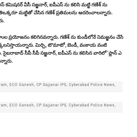
ీస్ కమిషనర్ వీసీ సజ్జనార్, ఐపీఎస్ ను కలిసి మట్టి గణేశ్ ను
్కరూ మట్టితో చేసిన గణేశ్ ప్రతిమలను ఆదరించాలన్నారు.
రు.
బహుల ప్రయోజనం కలిగినవన్నారు. గణేశ్ ను కుండీలోనే నిమజ్జనం చేసే
్కలనిస్తాయన్నారు. మిర్చి, టొమాటో, బెండీ, వంకాయ వంటి
ైబరాబాద్ సీపీ సీపీ సజ్జనార్, ఐపీఎస్ ను కలిసిన వారిలో ‘ప్లాన్ ఎ
న్నారు.
am, ECO Ganesh, CP Sajjanar IPS, Cyberabad Police News,
am, ECO Ganesh, CP Sajjanar IPS, Cyberabad Police News,