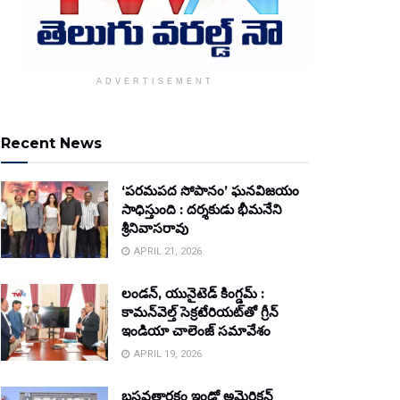
ADVERTISEMENT
Recent News
‘పరమపద సోపానం’ ఘనవిజయం
సాధిస్తుంది : దర్శకుడు భీమనేని
శ్రీనివాసరావు
APRIL 21, 2026
లండన్, యునైటెడ్ కింగ్డమ్ :
కామన్‌వెల్త్ సెక్రటేరియట్‌తో గ్రీన్
ఇండియా చాలెంజ్ సమావేశం
APRIL 19, 2026
బసవతారకం ఇండో అమెరికన్