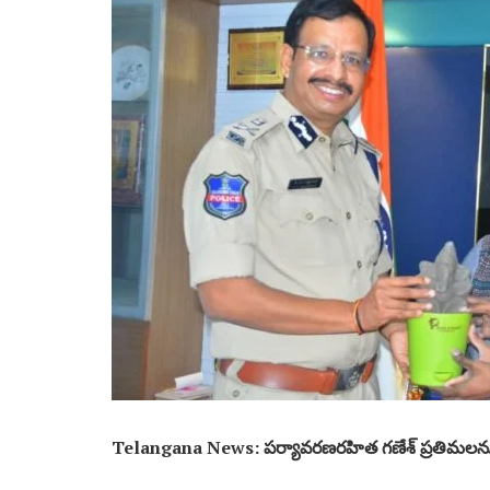
Telangana News: పర్యావరణరహిత గణేశ్ ప్రతిమలను ఆద