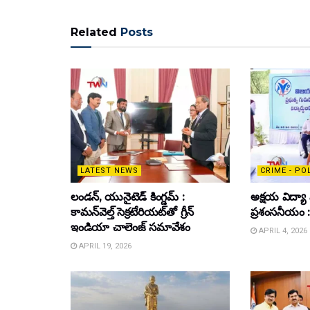
Related
Posts
LATEST NEWS
CRIME - PO
లండన్, యునైటెడ్ కింగ్డమ్ :
అక్షయ విద్యా
కామన్‌వెల్త్ సెక్రటేరియట్‌తో గ్రీన్
ప్రశంసనీయం : డ
ఇండియా చాలెంజ్ సమావేశం
APRIL 4, 2026
APRIL 19, 2026