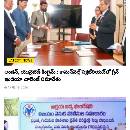
LATEST NEWS
లండన్, యునైటెడ్ కింగ్డమ్ : కామన్‌వెల్త్ సెక్రటేరియట్‌తో గ్రీన్
ఇండియా చాలెంజ్ సమావేశం
APRIL 19, 2026