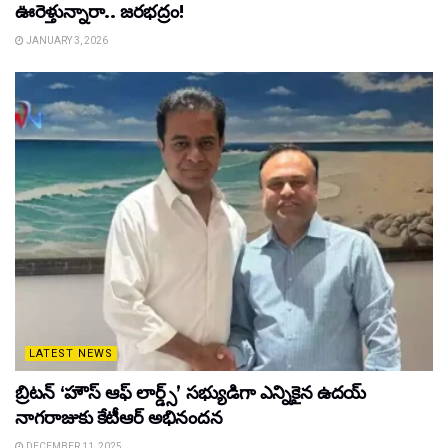
ఊరెళ్తున్నారా.. జరభద్రం!
JANUARY 3, 2026
LATEST NEWS
బ్రిటన్ ‘హౌస్ ఆఫ్ లార్డ్స్’ సభ్యుడిగా ఎన్నికైన ఉదయ్
నాగరాజుకు కేటీఆర్ అభినందన
DECEMBER 11, 2025