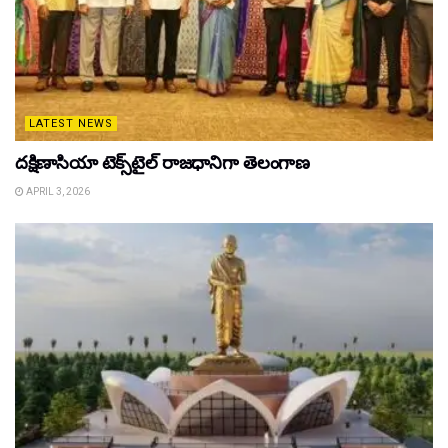
LATEST NEWS
దక్షిణాసియా టెక్స్‌టైల్ రాజధానిగా తెలంగాణ
APRIL 3, 2026