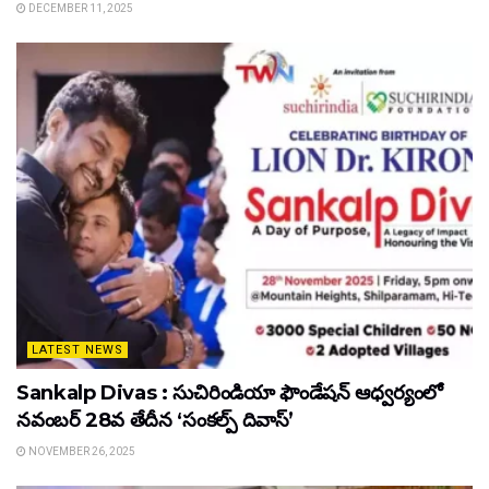
DECEMBER 11, 2025
LATEST NEWS
Sankalp Divas : సుచిరిండియా ఫౌండేషన్ ఆధ్వర్యంలో
నవంబర్ 28వ తేదీన ‘సంకల్ప్ దివాస్’
NOVEMBER 26, 2025