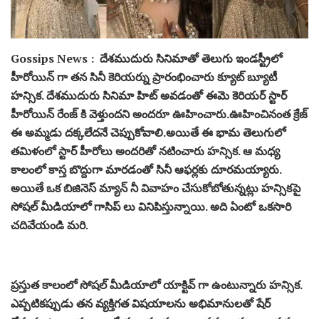
Gossips News : దేశముదురు సినిమాతో తెలుగు ఇండస్ట్రీలో
హీరోయిన్ గా తన సినీ కెరియర్ను ప్రారంభించారు క్యూట్ బ్యూటీ
హన్సిక. దేశముదురు సినిమా హిట్ అవడంతో ఈమె కెరియర్ స్టార్
హీరోయిన్ రేంజ్ కి వెళ్తుందని అందరూ ఊహించారు.ఊహించినంత క్రేజ్
ఈ అమ్మడు దక్కలేదనే చెప్పుకోవాలి.అయితే ఈ భామ తెలుగులో
తమిళంలో స్టార్ హీరోలు అందరితో నటించారు హన్సిక. ఆ మధ్య
కాలంలో కాస్త బొద్దుగా మారడంతో సినీ ఆఫర్లకు దూరమయ్యారు.
అయితే ఒక బిజినెస్ మ్యాన్ నీ వివాహం చేసుకోబోతున్నట్లు హన్సికపై
సోషల్ మీడియాలో గాసిప్ లు వినిపిస్తున్నాయి. అది ఏంటో ఒకసారి
చదివేయండి మరి.
ప్రస్తుత కాలంలో సోషల్ మీడియాలో యాక్టివ్ గా ఉంటున్నారు హన్సిక.
ఎప్పటికప్పుడు తన వ్యక్తిగత విషయాలను అభిమానులతో షేర్