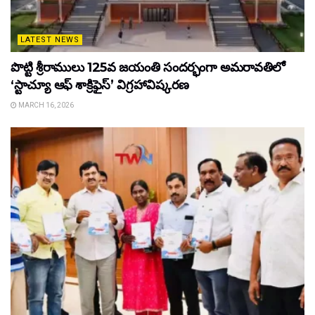
LATEST NEWS
పొట్టి శ్రీరాములు 125వ జయంతి సందర్భంగా అమరావతిలో
‘స్టాచ్యూ ఆఫ్ శాక్రిఫైస్’ విగ్రహావిష్కరణ
MARCH 16, 2026