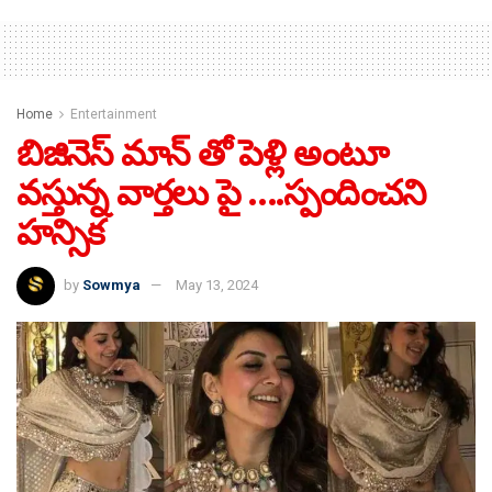
Home
Entertainment
బిజినెస్ మాన్ తో పెళ్లి అంటూ
వస్తున్న వార్తలు పై ….స్పందించని
హన్సిక
by
Sowmya
May 13, 2024