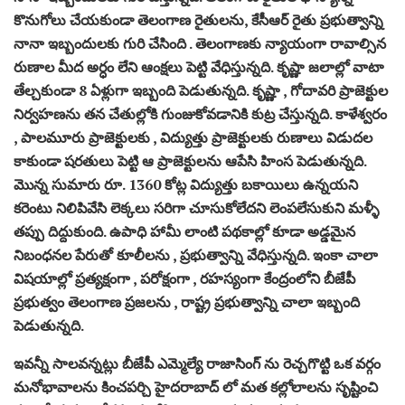
కొనుగోలు చేయకుండా తెలంగాణ రైతులను, కేసీఆర్ రైతు ప్రభుత్వాన్ని
నానా ఇబ్బందులకు గురి చేసింది . తెలంగాణకు న్యాయంగా రావాల్సిన
రుణాల మీద అర్ధం లేని ఆంక్షలు పెట్టి వేధిస్తున్నది. కృష్ణా జలాల్లో వాటా
తేల్చకుండా 8 ఏళ్లుగా ఇబ్బంది పెడుతున్నది. కృష్ణా , గోదావరి ప్రాజెక్టుల
నిర్వహణను తన చేతుల్లోకి గుంజుకోవడానికి కుట్ర చేస్తున్నది. కాళేశ్వరం
, పాలమూరు ప్రాజెక్టులకు , విద్యుత్తు ప్రాజెక్టులకు రుణాలు విడుదల
కాకుండా షరతులు పెట్టి ఆ ప్రాజెక్టులను ఆపేసి హింస పెడుతున్నది.
మొన్న సుమారు రూ. 1360 కోట్ల విద్యుత్తు బకాయిలు ఉన్నయని
కరెంటు నిలిపివేసి లెక్కలు సరిగా చూసుకోలేదని లెంపలేసుకుని మళ్ళీ
తప్పు దిద్దుకుంది. ఉపాధి హామీ లాంటి పథకాల్లో కూడా అడ్డమైన
నిబంధనల పేరుతో కూలీలను , ప్రభుత్వాన్ని వేధిస్తున్నది. ఇంకా చాలా
విషయాల్లో ప్రత్యక్షంగా , పరోక్షంగా , రహస్యంగా కేంద్రంలోని బీజేపీ
ప్రభుత్వం తెలంగాణ ప్రజలను , రాష్ట్ర ప్రభుత్వాన్ని చాలా ఇబ్బంది
పెడుతున్నది.
ఇవన్నీ సాలవన్నట్లు బీజేపీ ఎమ్మెల్యే రాజాసింగ్ ను రెచ్చగొట్టి ఒక వర్గం
మనోభావాలను కించపర్చి హైదరాబాద్ లో మత కల్లోలాలను సృష్టించి