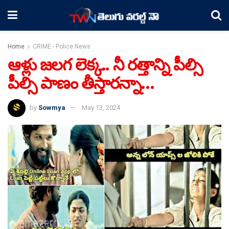
Home
CRIME - Police News
ఆళ్లు జలగ లెక్క.. నీ రత్తాన్ని పీల్సి
పీల్సి పాణం తీస్తారన్నా…
by
Sowmya
May 13, 2024