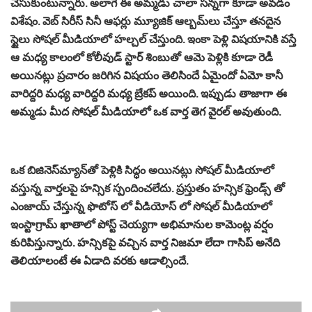
చేసుకుంటున్నారు. అలాగే ఈ అమ్మడు చాలా సన్నగా కూడా అవడం
విశేషం. వెబ్ సిరీస్ సినీ ఆఫర్లు మ్యూజిక్ ఆల్బమ్‌లు చేస్తూ తనదైన
స్టైలు సోషల్ మీడియాలో హల్చల్ చేస్తుంది. ఇంకా పెళ్లి విషయానికి వస్తే
ఆ మధ్య కాలంలో కోలీవుడ్ స్టార్ శింబుతో ఆమె పెళ్లికి కూడా రెడీ
అయినట్లు ప్రచారం జరిగిన విషయం తెలిసిందే ఏమైందో ఏమో కానీ
వారిద్దరి మధ్య వారిద్దరి మధ్య బ్రేకప్ అయింది. ఇప్పుడు తాజాగా ఈ
అమ్మడు మీద సోషల్ మీడియాలో ఒక వార్త తెగ వైరల్ అవుతుంది.
ఒక బిజినెస్‌మ్యాన్‌తో పెళ్లికి సిద్ధం అయినట్లు సోషల్ మీడియాలో
వస్తున్న వార్తలపై హన్సిక స్పందించలేదు. ప్రస్తుతం హన్సిక ఫ్రెండ్స్ తో
ఎంజాయ్ చేస్తున్న ఫొటోస్ లో వీడియోస్ లో సోషల్ మీడియాలో
ఇంస్టాగ్రామ్ ఖాతాలో పోస్ట్ చెయ్యగా అభిమానుల కామెంట్ల వర్షం
కురిపిస్తున్నారు. హన్సికపై వచ్చిన వార్త నిజమా లేదా గాసిప్ అనేది
తెలియాలంటే ఈ ఏడాది వరకు ఆడాల్సిందే.