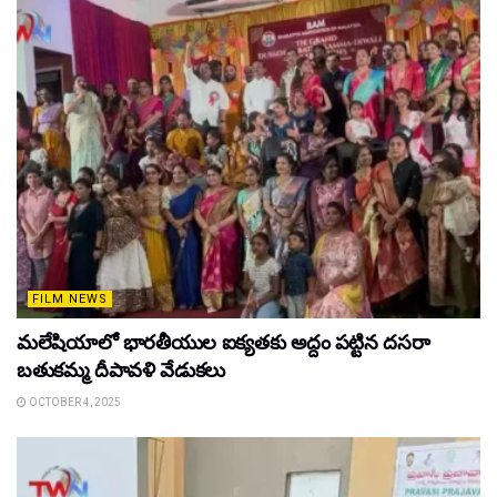
FILM NEWS
మలేషియాలో భారతీయుల ఐక్యతకు అద్దం పట్టిన దసరా
బతుకమ్మ దీపావళి వేడుకలు
OCTOBER 4, 2025