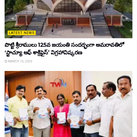
LATEST NEWS
పొట్టి శ్రీరాములు 125వ జయంతి సందర్భంగా అమరావతిలో
‘స్టాచ్యూ ఆఫ్ శాక్రిఫైస్’ విగ్రహావిష్కరణ
MARCH 16, 2026