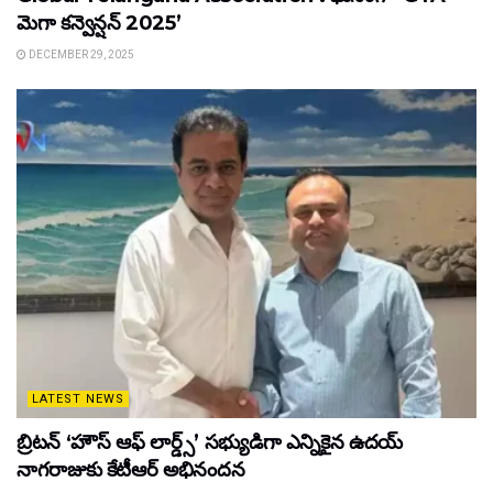
మెగా కన్వెన్షన్ 2025’
DECEMBER 29, 2025
LATEST NEWS
బ్రిటన్ ‘హౌస్ ఆఫ్ లార్డ్స్’ సభ్యుడిగా ఎన్నికైన ఉదయ్
నాగరాజుకు కేటీఆర్ అభినందన