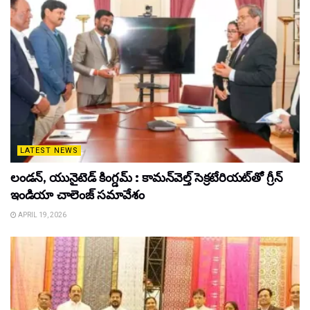
LATEST NEWS
లండన్, యునైటెడ్ కింగ్డమ్ : కామన్‌వెల్త్ సెక్రటేరియట్‌తో గ్రీన్
ఇండియా చాలెంజ్ సమావేశం
APRIL 19, 2026