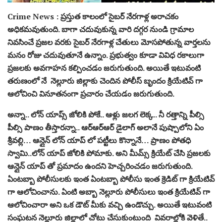
Crime News : ప్రస్తుత కాలంలో సైబర్‌ నేరగాళ్ల అరాచకం
అధికమవుతుంది. బాగా చదువుకున్న వారి దగ్గర నుండి గ్రామాల
నివసించే ప్రజల వరకు సైబర్‌ నేరగాళ్ల చేతులు మోసపోతున్న వార్తలను
మనం రోజు చదువుతూనే ఉన్నాం. ప్రభుత్వం కూడా వివిధ రకాలుగా
ప్రజలకు అవగాహన కల్పించడం జరుగుతుంది. అయితే ఇటువంటి
తరుణంలో నే నెల్లూరు జిల్లాకు చెందిన పోలీస్ బృందం క్రియేటివ్ గా
ఆలోచించి వినూతనంగా ప్రచారం చేయడం జరుగుతుంది.
అన్నా.. లోన్‌ యాప్స్‌ జోలికి పోకే.. ఆళ్లు జలగ లెక్క.. నీ రత్తాన్ని పీల్సి
పీల్సి పాణం తీస్తారన్నా.. ఆర్‌ఆర్‌ఆర్‌ డైలాగ్ అలానే పుష్పాలోని ఏం
శ్రీవల్లి… ఆన్లైన్‌ లోన్ యాప్ లో పట్టీలు కొన్నానే… ప్రాణం పోతధి
స్వామి..లోన్ యాప్ జోలికి పోమాకు. అని మీమ్స్‌ క్రియేట్ చేసి ప్రజలకు
ఆన్లైన్ యాప్ తో ప్రమాదం ఉందని హెచ్చరించడం జరుగుతుంది.
ఏంటబ్బా పోలీసులకు ఇంత ఏంటబ్బా పోలీసు ఇంత క్రెడిట్ గా క్రియేటివ్
గా ఆలోచించాను. ఏంటి అబ్బా నెల్లూరు పోలీసులు ఇంత క్రియేటివ్ గా
ఆలోచించారా అని ఒక డౌట్ మీకు వచ్చి ఉండొచ్చు. అయితే ఇటువంటి
సంఘటన నెల్లూరు జిల్లాలో చోటు చేసుకుంటుంది వివరాల్లోకి వెళితే..