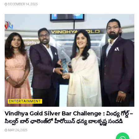
DECEMBER 14, 2025
ENTERTAINMENT
Vindhya Gold Silver Bar Challenge : వింధ్య గోల్డ్ –
సిల్వర్ బార్ ఛాలెంజ్‌లో హీరోయిన్ ధ‌న్య బాల‌కృష్ణ‌ సందడి
MAY 26, 2025