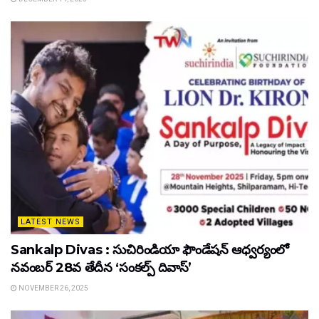
LATEST NEWS
Sankalp Divas : సుచిరిండియా ఫౌండేషన్ ఆధ్వర్యంలో
నవంబర్ 28వ తేదీన ‘సంకల్ప్ దివాస్’
NOVEMBER 26, 2025