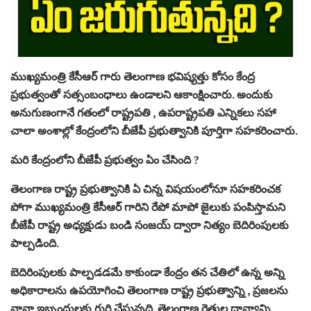
ముఖ్యమంత్రి కేసీఆర్ గారు తెలంగాణ భవిష్యత్తు కోసం కేంద్ర
ప్రభుత్వంతో సత్సంబంధాలు ఉండాలని ఆకాంక్షించారు. అందుకు
అనుగుణంగానే గతంలో రాష్ట్రపతి , ఉపరాష్ట్రపతి ఎన్నికలు సహా
చాలా అంశాల్లో కేంద్రంలోని బీజేపీ ప్రభుత్వానికి పూర్తిగా సహకరించారు.
మరి కేంద్రంలోని బీజేపీ ప్రభుత్వం ఏం చేసింది ?
తెలంగాణ రాష్ట్ర ప్రభుత్వానికి ఏ చిన్న విషయంలోనూ సహకరించక
పోగా ముఖ్యమంత్రి కేసీఆర్ గారిని రేపో మాపో జైలుకు పంపిస్తామని
బీజేపీ రాష్ట్ర అధ్యక్షుడు బండి సంజయ్ ద్వారా నిత్యం బెదిరింపులకు
పాల్పడింది.
బెదిరింపులకు పాల్పడడమే కాకుండా కేంద్రం తన చేతిలో ఉన్న అన్ని
అధికారాలను ఉపయోగించి తెలంగాణ రాష్ట్ర ప్రభుత్వాన్ని , ప్రజలను
నానా ఇబ్బందులకు గురి చేస్తున్నది. తెలంగాణ రైతుల ధాన్యాన్ని