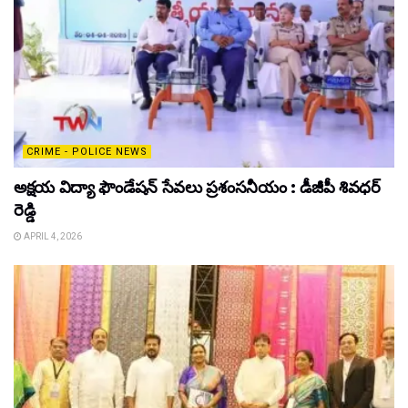
CRIME - POLICE NEWS
అక్షయ విద్యా ఫౌండేషన్ సేవలు ప్రశంసనీయం : డీజీపీ శివధర్
రెడ్డి
APRIL 4, 2026