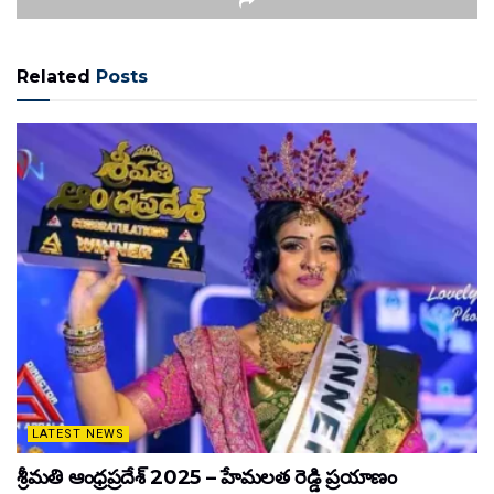
Related
Posts
LATEST NEWS
శ్రీమతి ఆంధ్రప్రదేశ్ 2025 – హేమలత రెడ్డి ప్రయాణం