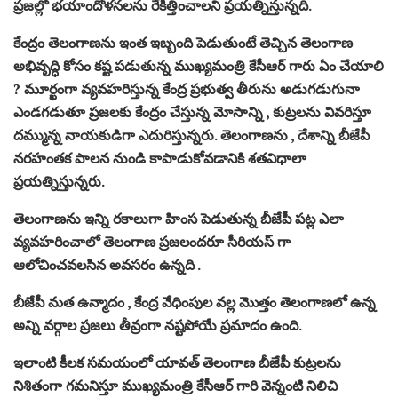
ప్రజల్లో భయాందోళనలను రేకిత్తించాలని ప్రయత్నిస్తున్నది.
కేంద్రం తెలంగాణను ఇంత ఇబ్బంది పెడుతుంటే తెచ్చిన తెలంగాణ
అభివృద్ధి కోసం కష్ట పడుతున్న ముఖ్యమంత్రి కేసీఆర్ గారు ఏం చేయాలి
? మూర్ఖంగా వ్యవహరిస్తున్న కేంద్ర ప్రభుత్వ తీరును అడుగడుగునా
ఎండగడుతూ ప్రజలకు కేంద్రం చేస్తున్న మోసాన్ని , కుట్రలను వివరిస్తూ
దమ్మున్న నాయకుడిగా ఎదురిస్తున్నరు. తెలంగాణను , దేశాన్ని బీజేపీ
నరహంతక పాలన నుండి కాపాడుకోవడానికి శతవిధాలా
ప్రయత్నిస్తున్నరు.
తెలంగాణను ఇన్ని రకాలుగా హింస పెడుతున్న బీజేపీ పట్ల ఎలా
వ్యవహరించాలో తెలంగాణ ప్రజలందరూ సీరియస్ గా
ఆలోచించవలసిన అవసరం ఉన్నది .
బీజేపీ మత ఉన్మాదం , కేంద్ర వేధింపుల వల్ల మొత్తం తెలంగాణలో ఉన్న
అన్ని వర్గాల ప్రజలు తీవ్రంగా నష్టపోయే ప్రమాదం ఉంది.
ఇలాంటి కీలక సమయంలో యావత్ తెలంగాణ బీజేపీ కుట్రలను
నిశితంగా గమనిస్తూ ముఖ్యమంత్రి కేసీఆర్ గారి వెన్నంటి నిలిచి