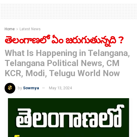
Home
Latest News
తెలంగాణలో ఏం జరుగుతున్నది ?
What Is Happening in Telangana,
Telangana Political News, CM
KCR, Modi, Telugu World Now
by
Sowmya
May 13, 2024