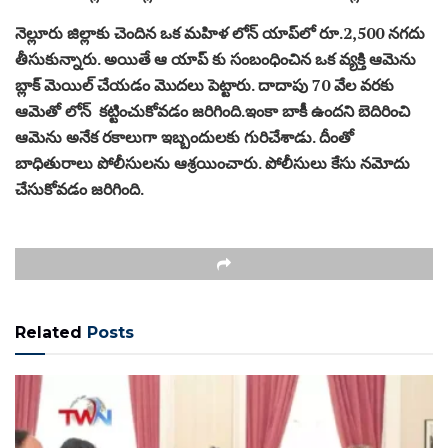
నెల్లూరు జిల్లాకు చెందిన ఒక మహిళ లోన్‌ యాప్‌లో రూ.2,500 నగదు
తీసుకున్నారు. అయితే ఆ యాప్ కు సంబంధించిన ఒక వ్యక్తి ఆమెను
బ్లాక్ మెయిల్ చేయడం మొదలు పెట్టారు. దాదాపు 70 వేల వరకు
ఆమెతో లోన్ కట్టించుకోవడం జరిగింది.ఇంకా బాకీ ఉందని బెదిరించి
ఆమెను అనేక రకాలుగా ఇబ్బందులకు గురిచేశాడు. దీంతో
బాధితురాలు పోలీసులను ఆశ్రయించారు. పోలీసులు కేసు నమోదు
చేసుకోవడం జరిగింది.
Related
Posts