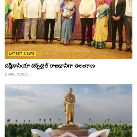
LATEST NEWS
దక్షిణాసియా టెక్స్‌టైల్ రాజధానిగా తెలంగాణ
APRIL 3, 2026