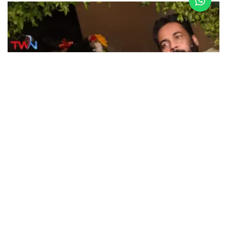
ENTERTAINMENT
Gismat Jail Mandi Gowlidoddy : గౌలిదొడ్డిలో
‘జిస్మత్ జైలు మండి’ 15వ బ్రాంచ్ గ్రాండ్ లాంచ్
MAY 18, 2025