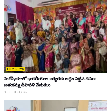
FILM NEWS
మలేషియాలో భారతీయుల ఐక్యతకు అద్దం పట్టిన దసరా
బతుకమ్మ దీపావళి వేడుకలు
OCTOBER 4, 2025