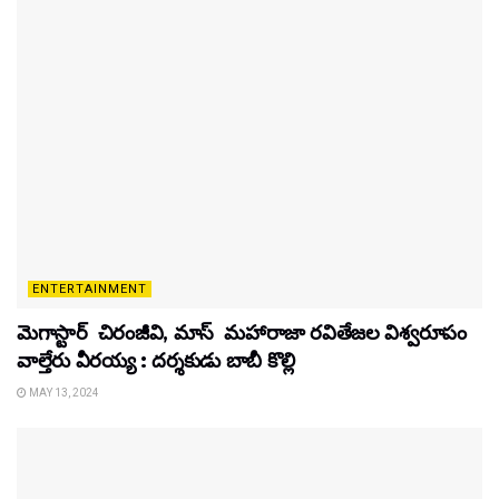
ENTERTAINMENT
మెగాస్టార్ చిరంజీవి, మాస్ మహారాజా రవితేజల విశ్వరూపం
వాల్తేరు వీరయ్య : దర్శకుడు బాబీ కొల్లి
MAY 13, 2024