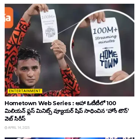
ENTERTAINMENT
Hometown Web Series : ఆహా ఓటీటీలో 100
మిలియన్ ఫ్లస్ మినిట్స్ వ్యూయర్ షిప్ సాధించిన ‘హోం టౌన్’
వెబ్ సిరీస్
APRIL 14, 2025