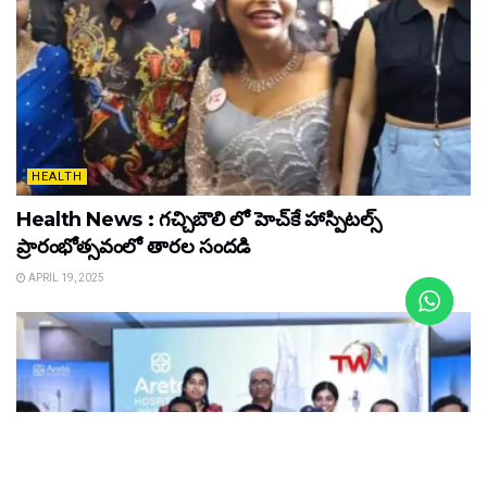
HEALTH
Health News : గచ్చిబౌలి లో హెచ్‌కే హాస్పిటల్స్
ప్రారంభోత్సవంలో తారల సందడి
APRIL 19, 2025