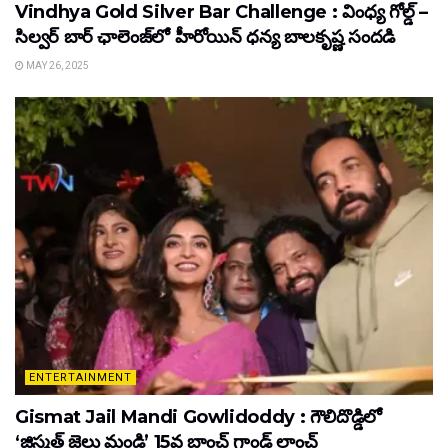
Vindhya Gold Silver Bar Challenge : వింధ్య గోల్డ్ –
సిల్వర్ బార్ ఛాలెంజ్‌లో హీరోయిన్ ధ‌న్య బాల‌కృష్ణ‌ సందడి
MAY 26, 2025
ENTERTAINMENT
Gismat Jail Mandi Gowlidoddy : గౌలిదొడ్డిలో
‘జిస్మత్ జైలు మండి’ 15వ బ్రాంచ్ గ్రాండ్ లాంచ్