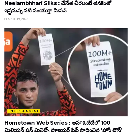
Neelambhhari Silks : చేనేత చీరలంటే తనకెంతో
ఇష్టమన్న నటి సంయుక్తా మీనన్‌
APRIL 19, 2025
ENTERTAINMENT
Hometown Web Series : ఆహా ఓటీటీలో 100
మిలియన్ ఫ్లస్ మినిట్స్ వ్యూయర్ షిప్ సాధించిన ‘హోం టౌన్’