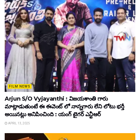
FILM NEWS
Arjun S/O Vyjayanthi : విజయశాంతి గారు
మాట్లాడుతుంటే ఈ ఈవెంట్ లో నాన్నగారు లేని లోటు భర్తీ
అయినట్లు అనిపించింది : యంగ్ టైగర్ ఎన్టీఆర్
APRIL 13, 2025