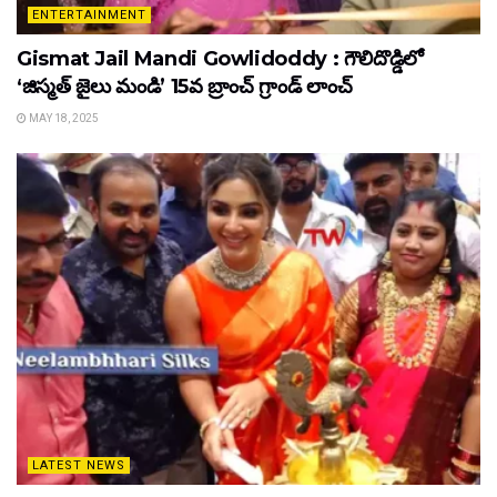
ENTERTAINMENT
Gismat Jail Mandi Gowlidoddy : గౌలిదొడ్డిలో
‘జిస్మత్ జైలు మండి’ 15వ బ్రాంచ్ గ్రాండ్ లాంచ్
MAY 18, 2025
LATEST NEWS