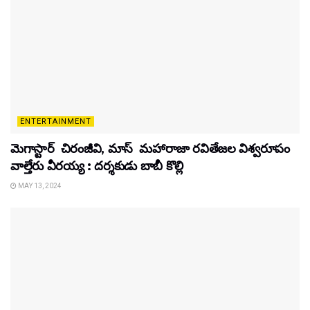
ENTERTAINMENT
మెగాస్టార్ చిరంజీవి, మాస్ మహారాజా రవితేజల విశ్వరూపం
వాల్తేరు వీరయ్య : దర్శకుడు బాబీ కొల్లి
MAY 13, 2024