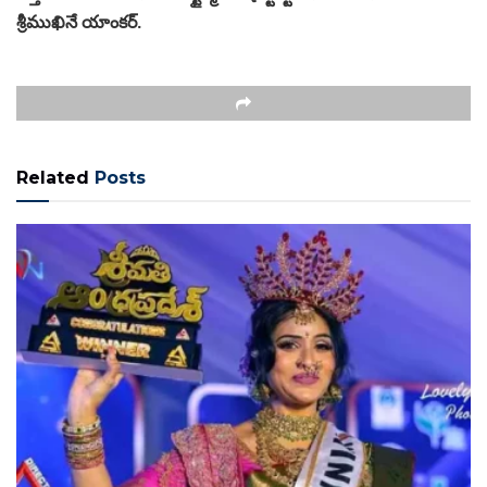
శ్రీముఖినే యాంకర్.
Related
Posts