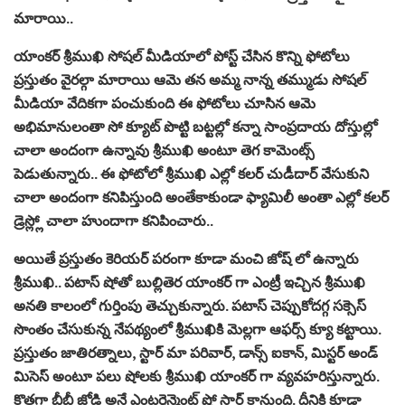
మారాయి..
యాంకర్ శ్రీముఖి సోషల్ మీడియాలో పోస్ట్ చేసిన కొన్ని ఫోటోలు
ప్రస్తుతం వైరల్గా మారాయి ఆమె తన అమ్మ నాన్న తమ్ముడు సోషల్
మీడియా వేదికగా పంచుకుంది ఈ ఫోటోలు చూసిన ఆమె
అభిమానులంతా సో క్యూట్ పొట్టి బట్టల్లో కన్నా సాంప్రదాయ దోస్తుల్లో
చాలా అందంగా ఉన్నావు శ్రీముఖి అంటూ తెగ కామెంట్స్
పెడుతున్నారు.. ఈ ఫోటోలో శ్రీముఖి ఎల్లో కలర్ చుడీదార్ వేసుకుని
చాలా అందంగా కనిపిస్తుంది అంతేకాకుండా ఫ్యామిలీ అంతా ఎల్లో కలర్
డ్రెస్ల్లో చాలా హుందాగా కనిపించారు..
అయితే ప్రస్తుతం కెరియర్ పరంగా కూడా మంచి జోష్ లో ఉన్నారు
శ్రీముఖి.. పటాస్ షోతో బుల్లితెర యాంకర్ గా ఎంట్రీ ఇచ్చిన శ్రీముఖి
అనతి కాలంలో గుర్తింపు తెచ్చుకున్నారు. పటాస్ చెప్పుకోదగ్గ సక్సెస్
సొంతం చేసుకున్న నేపథ్యంలో శ్రీముఖికి మెల్లగా ఆఫర్స్ క్యూ కట్టాయి.
ప్రస్తుతం జాతిరత్నాలు, స్టార్ మా పరివార్, డాన్స్ ఐకాన్, మిస్టర్ అండ్
మిసెస్ అంటూ పలు షోలకు శ్రీముఖి యాంకర్ గా వ్యవహరిస్తున్నారు.
కొత్తగా బీబీ జోడి అనే ఎంటర్టైన్మెంట్ షో స్టార్ట్ కానుంది. దీనికి కూడా