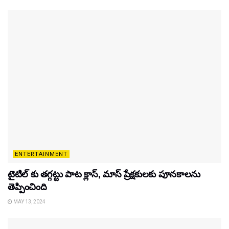
ENTERTAINMENT
టైటిల్‌ కు తగ్గట్టు పాట క్లాస్, మాస్ ప్రేక్షకులకు పూనకాలను
తెప్పించింది
MAY 13, 2024