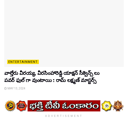
ENTERTAINMENT
వాల్తేరు వీరయ్య, వీరసింహారెడ్డి యాక్షన్ సీక్వెన్స్ లు
పవర్ ఫుల్ గా వుంటాయి : రామ్ లక్ష్మణ్ మాస్టర్స్
MAY 13, 2024
ADVERTISEMENT