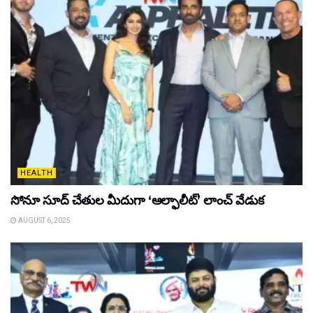
HEALTH
సోనూ సూద్ చేతుల మీదుగా ‘ఆల్ఫాలీట్’ లాంచ్ వేడుక
AUGUST 6, 2025