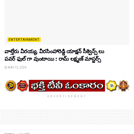
ENTERTAINMENT
వాల్తేరు వీరయ్య, వీరసింహారెడ్డి యాక్షన్ సీక్వెన్స్ లు
పవర్ ఫుల్ గా వుంటాయి : రామ్ లక్ష్మణ్ మాస్టర్స్
MAY 13, 2024
ADVERTISEMENT