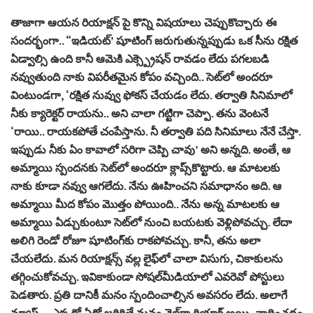
తాజాగా ఆయన రియాక్షన్ పై కొన్ని విషయాలు చెప్పుకొచ్చారు ఈ
సందర్భంగా.. “ఇడియట్‌’ షూటింగ్‌ జరుగుతున్నప్పుడు ఒక సీను రక్షిత
ఏడ్వాల్సి ఉంది కానీ ఆమెకి ఎక్స్ప్రెషన్ రావడం లేదు పగలబడి
నవ్వుతుంది నాకు విపరీతమైన కోపం వచ్చింది.. సెట్‌లో అందరూ
వింటుండగా, ‘రక్షిత నువ్వు ఫోకస్‌ చేయడం లేదు. తర్వాతి సినిమాలో
నీకు క్యారెక్టర్‌ రాయను.. అని చాలా గట్టిగా చెప్పా. తను వెంటనే
‘రాయి.. రాయకపోతే చంపేస్తాను. నీ తర్వాతి పది సినిమాలు నేనే చేస్తా.
ఇప్పుడు నీకు ఏం కావాలో సరిగా చెప్పి చావు’ అని అన్నది. అంతే, ఆ
అమ్మాయి స్పందనకు సెట్‌లో అందరూ క్లాప్స్‌కొట్టారు. ఆ మాటలకు
నాకు కూడా నవ్వు ఆగలేదు. నేను ఊహించని సమాధానం అది. ఆ
అమ్మాయి మీద కోపం మొత్తం పోయింది.. నేను అన్న మాటలకు ఆ
అమ్మాయి ఏడ్చుకుంటూ సెట్‌లో నుంచి బయటకు వెళ్లిపోవచ్చు. లేదా
అలిగి రెండో రోజూ షూటింగ్‌కు రాకపోవచ్చు. కానీ, తను అలా
చేయలేదు. మన రియాక్షన్స్‌ వల్ల లైఫ్‌లో చాలా విసుగు, చికాకులను
తగ్గించుకోవచ్చు. ఇవికాకుండా సోషల్‌మీడియాలో ఎవరెవో పోస్టులు
పెడతారు. ప్రతి దానికీ మనం స్పందించాల్సిన అవసరం లేదు. అలాగే
న్యూస్‌… ఎక్కడో ఏదో జరిగితే మనం వైల్డ్‌గా రియాక్ట్‌ అయి, వాదించడం