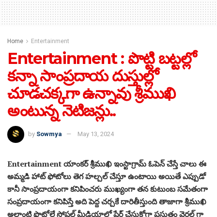
Home
Entertainment
Entertainment : పొట్టి బట్టల్లో
కన్నా సాంప్రదాయ దుస్తుల్లో
చూడచక్కగా ఉన్నావు శ్రీముఖి
అంటున్న నెటిజన్లు..
by
Sowmya
May 13, 2024
Entertainment యాంకర్ శ్రీముఖి ఇంస్టాగ్రామ్ ఓపెన్ చేస్తే చాలు ఈ
అమ్మడి హాట్ ఫోటోలు తెగ హల్చల్ చేస్తూ ఉంటాయి అయితే ఎప్పుడో
కానీ సాంప్రదాయంగా కనిపించరు ముఖ్యంగా తన కుటుంబ సమేతంగా
సంప్రదాయంగా కనిపిస్తే అది పెద్ద చర్చకే దారితీస్తుంది తాజాగా శ్రీముఖి
అలాంటి ఫొటోలే సోషల్ మీడియాలో షేర్ చేసుకోగా ప్రస్తుతం వైరల్ గా