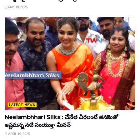
MAY 18, 2025
LATEST NEWS
Neelambhhari Silks : చేనేత చీరలంటే తనకెంతో
ఇష్టమన్న నటి సంయుక్తా మీనన్‌
APRIL 19, 2025