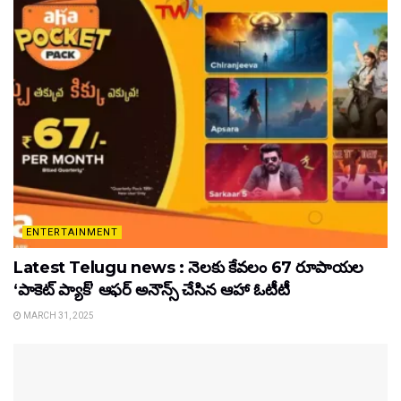
ENTERTAINMENT
Latest Telugu news : నెలకు కేవలం 67 రూపాయల
‘పాకెట్ ప్యాక్’ ఆఫర్ అనౌన్స్ చేసిన ఆహా ఓటీటీ
MARCH 31, 2025