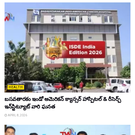
HEALTH
బసవతారకం ఇండో అమెరికన్ క్యాన్సర్ హాస్పిటల్ & రీసెర్చ్
ఇన్‌స్టిట్యూట్ వారి ఘనత
APRIL 8, 2026