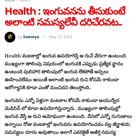
Home
Health
Health : ఇంగువనను తీసుకుంటే
అలాంటి సమస్యలేవీ దరిచేరవట..
by
Sowmya
May 13, 2024
Health వంటకాల్లో ఇంగువ ఉపయోగిస్తే ఆ రుచే వేరుగా ఉంటుంది
ముఖ్యంగా తాలింపు విషయంలో ఇంగువకి ఎప్పుడు ప్రత్యేక స్థానం
ఉంటుంది పులిహార తాలింపులో ఇంగువ లేకపోతే అస్సలు
ఊహించలేము అయితే అలాంటి ఇంగువ రుచి కోసమే కాకుండా
ఆరోగ్యానికి కూడా ఎంతో మంచిదని తెలుస్తోంది..
ఇంగువను ఎన్నో ఏళ్లుగా వంటకాల కోసమే కాకుండా ఆయుర్వేద
మెడిసిన్ లో కూడా ఉపయోగిస్తున్నారు.. ముఖ్యంగా తాలింపుల్లో
ఇంగువ వేస్తే ఆ రుచి అమోఘంగా ఉంటుంది.. దీనిలో ఎన్నో సుగుణాలు
ఉన్నాయి రోజు వంటకాల్లో ఇంగువను ఉపయోగించడం వల్ల జీర్ణాశయ
సమస్యలు దూరం అవుతాయి అలాగే ఎవరికైతే అజీర్తి సమస్య