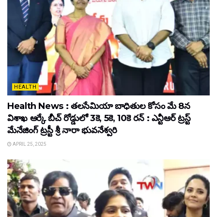
HEALTH
Health News : తలసేమియా బాధితుల కోసం మే 8న
విశాఖ ఆర్కే బీచ్‌ రోడ్డులో 3కె, 5కె, 10కె రన్‌ : ఎన్టీఆర్‌ ట్రస్ట్‌
మేనేజింగ్‌ ట్రస్టీ శ్రీ నారా భువనేశ్వరి
APRIL 25, 2025