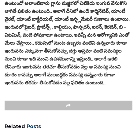
ఉంటుందో అలాంటివారు గ్లాసు మజ్జిగలో చిటికెడు ఇంగువ వేసుకొని
తాగితే ఫలితం ఉంటుంది.. అలాగే దీనిలో ఉండే కార్మినేటివ్, యాంటీ
వైరల్, యాంటీ బాక్టీరియల్, యాంటీ ఇన్ఫ్లమేటరీ గుణాలు ఉంటాయి.
ఇంగువలో ఫైబర్‌, ప్రొటీన్స్ , కాల్షియం, ఫాస్పరస్, ఐరన్‌, కెరటిన్, బి –
విటమిన్, వంటి పోషకాలూ ఉంటాయి. ఇవన్నీ మన ఆరోగ్యానికి ఎంతో
మేలు చేస్తాయి.. కడుపులో మంట ఉబ్బరం వంటివి ఉన్నవారు కూడా
ఇంగువను ఎక్కువగా తీసుకోవచ్చు దగ్గు ఆస్తమా వంటి సమస్యల
నుంచి కూడా ఇది మంచి ఉపశమనాన్ని ఇస్తుంది.. అలాగే ఆకలి
లేనివారు ఇంగువను తరచూ తీసుకోవడం వల్ల ఆ సమస్య నుంచి
దూరం కావచ్చు అలాగే మలబద్ధకం సమస్య ఉన్నవారు కూడా
ఇంగువను తరచూ తీసుకోవడం వల్ల ఫలితం ఉంటుంది..
Related
Posts