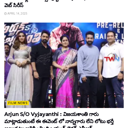
వెబ్ సిరీస్
APRIL 14, 2025
FILM NEWS
Arjun S/O Vyjayanthi : విజయశాంతి గారు
మాట్లాడుతుంటే ఈ ఈవెంట్ లో నాన్నగారు లేని లోటు భర్తీ