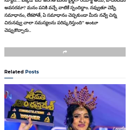
అవసరమా? మనం పనికి వచ్చే వాటికే స్పందిద్దాం. నవ్వుతూ చెప్పే
సమాధానం, లేకపోతే, ఏ సమాధానం చెప్పకుండా మీరు నవ్వే చిన్న
చిరునవ్వు చాలా సమస్యలను పరిష్కరిస్తుంది” అంటూ
చెప్పుకొచ్చారు..
Related
Posts