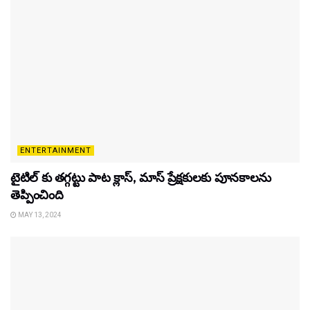
ENTERTAINMENT
టైటిల్‌ కు తగ్గట్టు పాట క్లాస్, మాస్ ప్రేక్షకులకు పూనకాలను
తెప్పించింది
MAY 13, 2024