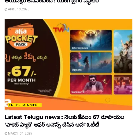
అయినట్లు అనిపించింది : యంగ్ టైగర్ ఎన్టీఆర్
APRIL 13, 2025
ENTERTAINMENT
Latest Telugu news : నెలకు కేవలం 67 రూపాయల
‘పాకెట్ ప్యాక్’ ఆఫర్ అనౌన్స్ చేసిన ఆహా ఓటీటీ
MARCH 31, 2025