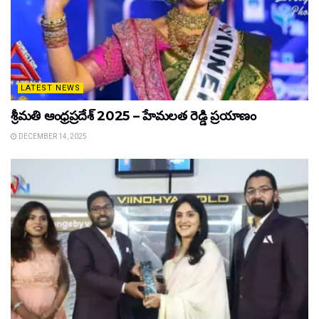
LATEST NEWS
శ్రీమతి ఆంధ్రప్రదేశ్ 2025 – హేమలత రెడ్డి ప్రయాణం
DECEMBER 14, 2025