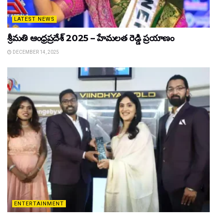
LATEST NEWS
శ్రీమతి ఆంధ్రప్రదేశ్ 2025 – హేమలత రెడ్డి ప్రయాణం
DECEMBER 14, 2025
ENTERTAINMENT