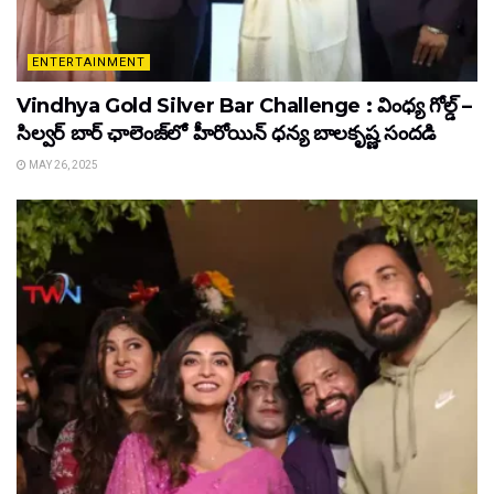
ENTERTAINMENT
Vindhya Gold Silver Bar Challenge : వింధ్య గోల్డ్ –
సిల్వర్ బార్ ఛాలెంజ్‌లో హీరోయిన్ ధ‌న్య బాల‌కృష్ణ‌ సందడి
MAY 26, 2025