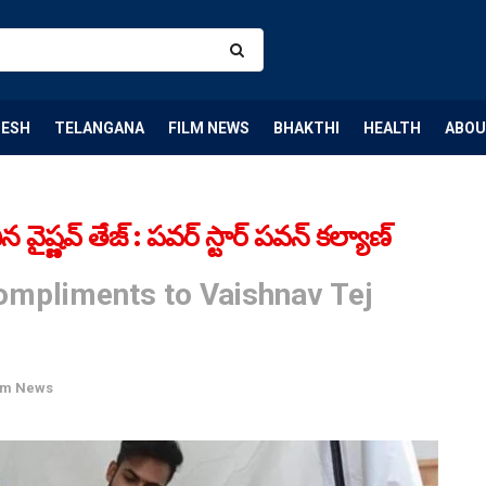
DESH
TELANGANA
FILM NEWS
BHAKTHI
HEALTH
ABOU
వైష్ణవ్ తేజ్ : పవర్ స్టార్ పవన్ కల్యాణ్
mpliments to Vaishnav Tej
lm News