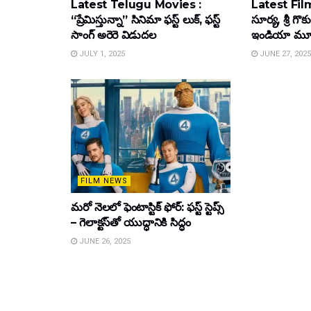
Latest Telugu Movies :
Latest Film
“ప్రేమిస్తున్నా” సినిమా ఫస్ట్ లుక్, ఫస్ట్
సూర్య, శ్రీ గొ
సాంగ్ అరెరె విడుదల
ఇండియా మూవీ ట
JULY 1, 2025
JUNE 27, 2025
FILM NEWS
మరో నెలలో ఫెంటాస్టిక్ ఫోర్: ఫస్ట్ స్టెప్స్
– గెలాక్టస్‌తో యుద్ధానికి సిద్ధం
JUNE 26, 2025