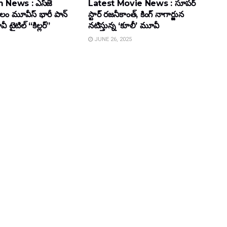
 News : ఎస్‌జె
Latest Movie News : సూపర్
కులం మూవీస్‌ భారీ పాన్‌
స్టార్ రజనీకాంత్, కింగ్ నాగార్జున
ైటిల్ “కిల్లర్”
నటిస్తున్న ‘కూలీ’ మూవీ
JUNE 26, 2025