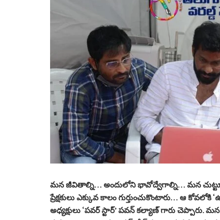
మన జీవితాల్ని… అందులోని భావోద్వేగాల్ని… మన చుట్టూ 
ప్రేక్షకులు ఎక్కువ కాలం గుర్తుంచుకొంటారు… ఆ కోవలోకి
అధ్యక్షులు ‘పవర్ స్టార్’ పవన్ కల్యాణ్ గారు చెప్పారు. మన