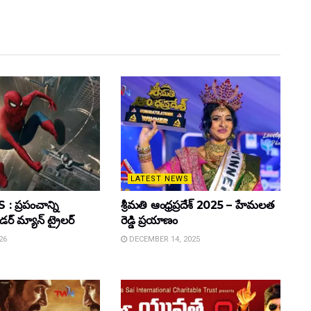
LATEST NEWS
 ప్రపంచాన్ని
శ్రీమతి ఆంధ్రప్రదేశ్ 2025 – హేమలత
ైడర్ మ్యాన్ ట్రైలర్
రెడ్డి ప్రయాణం
26
DECEMBER 14, 2025