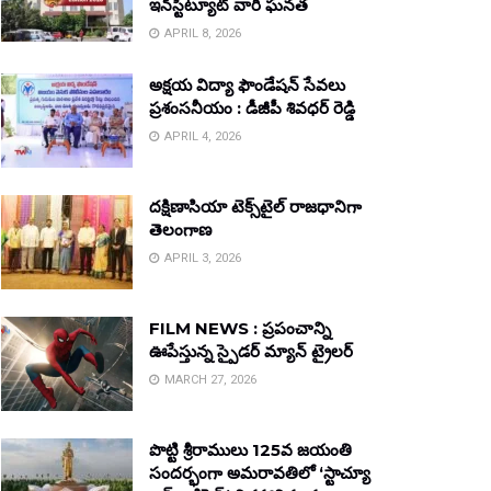
ఇన్‌స్టిట్యూట్ వారి ఘనత
APRIL 8, 2026
అక్షయ విద్యా ఫౌండేషన్ సేవలు
ప్రశంసనీయం : డీజీపీ శివధర్ రెడ్డి
APRIL 4, 2026
దక్షిణాసియా టెక్స్‌టైల్ రాజధానిగా
తెలంగాణ
APRIL 3, 2026
FILM NEWS : ప్రపంచాన్ని
ఊపేస్తున్న స్పైడర్ మ్యాన్ ట్రైలర్
MARCH 27, 2026
పొట్టి శ్రీరాములు 125వ జయంతి
సందర్భంగా అమరావతిలో ‘స్టాచ్యూ