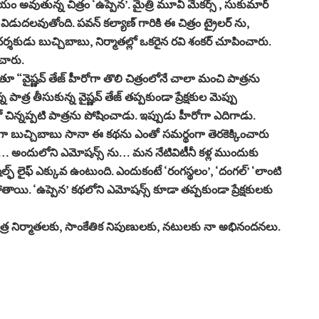
 అవుతున్న చిత్రం ‘ఉప్పెన’. మైత్రి మూవీ మేకర్స్ , సుకుమార్
రం విడుదలవుతోంది. పవన్ కల్యాణ్ గారికి ఈ చిత్రం ట్రైలర్ ను,
దర్శకుడు బుచ్చిబాబు, నిర్మాతల్లో ఒకరైన రవి శంకర్ చూపించారు.
ంచారు.
ూ “వైష్ణవ్ తేజ్ హీరోగా తొలి చిత్రంలోనే చాలా మంచి పాత్రను
ర తీసుకున్న వైష్ణవ్ తేజ్ తప్పకుండా ప్రేక్షకుల మెప్పు
 చిన్నప్పటి పాత్రను పోషించాడు. ఇప్పుడు హీరోగా ఎదిగాడు.
ుడిగా బుచ్చిబాబు సానా ఈ కథను ఎంతో సమర్థంగా తెరకెక్కించారు
… అందులోని ఎమోషన్స్ ను… మన నేటివిటీనీ కళ్ల ముందుకు
ెల్ఫ్ లైఫ్ ఎక్కువ ఉంటుంది. ఎందుకంటే ‘రంగస్థలం’, ‘దంగల్’ ‘లాంటి
ోతాయి. ‘ఉప్పెన’ కథలోని ఎమోషన్స్ కూడా తప్పకుండా ప్రేక్షకులకు
చిత్ర నిర్మాతలకు, సాంకేతిక నిపుణులకు, నటులకు నా అభినందనలు.