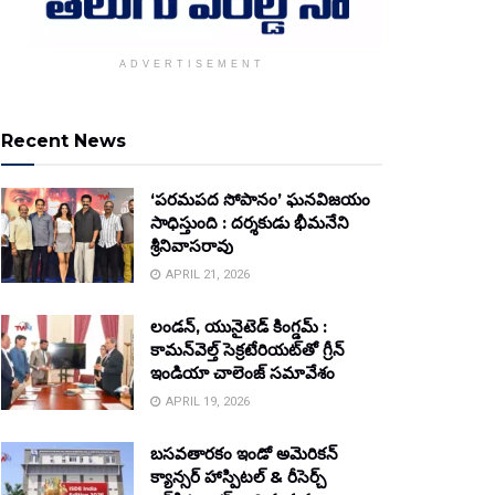
ADVERTISEMENT
Recent News
‘పరమపద సోపానం’ ఘనవిజయం
సాధిస్తుంది : దర్శకుడు భీమనేని
శ్రీనివాసరావు
APRIL 21, 2026
లండన్, యునైటెడ్ కింగ్డమ్ :
కామన్‌వెల్త్ సెక్రటేరియట్‌తో గ్రీన్
ఇండియా చాలెంజ్ సమావేశం
APRIL 19, 2026
బసవతారకం ఇండో అమెరికన్
క్యాన్సర్ హాస్పిటల్ & రీసెర్చ్