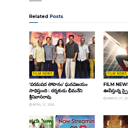
Related
Posts
FILM NEWS
FILM NEWS
‘పరమపద సోపానం’ ఘనవిజయం
FILM NEWS :
సాధిస్తుంది : దర్శకుడు భీమనేని
ఊపేస్తున్న స్ప
శ్రీనివాసరావు
MARCH 27, 20
APRIL 21, 2026