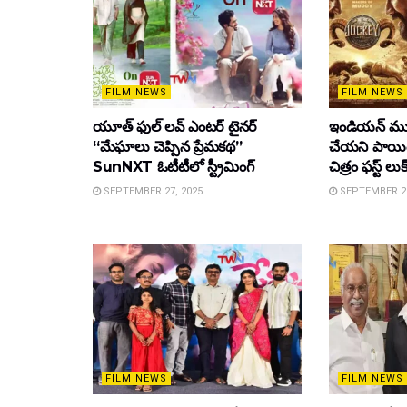
FILM NEWS
FILM NEWS
యూత్ ఫుల్ లవ్ ఎంటర్ టైనర్
ఇండియన్ మూ
“మేఘాలు చెప్పిన ప్రేమకథ”
చేయని పాయింట
SunNXT ఓటీటీలో స్ట్రీమింగ్
చిత్రం ఫస్ట్ లుక
SEPTEMBER 27, 2025
SEPTEMBER 26
FILM NEWS
FILM NEWS