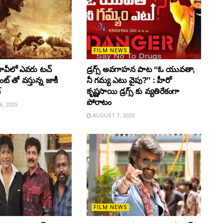
FILM NEWS
వీలో ఎవరు టచ్
డ్రగ్స్ అవగాహన పాట “ఓ యువతా,
్ తో వస్తున్న జాకీ
నీ గమ్య ఎటు వైపు?” : హీరో
్
కృష్ణసాయి డ్రగ్స్ కు వ్యతిరేకంగా
పోరాటం
, 2025
AUGUST 7, 2025
FILM NEWS