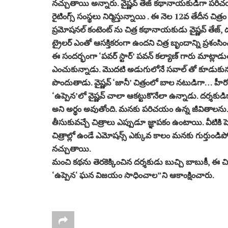
నచ్చుతాయి అన్నారు. వైష్ణవ్ తేజ్ కథానాయకుడిగా పరిచయం
రైటింగ్స్ సంస్థలు నిర్మిస్తున్నాయి . ఈ నెల 12వ తేదీన చిత్
ప్రమోషనల్ కంటెంట్ ను చిత్ర కథానాయకుడు వైష్ణవ్ తేజ్, 
ట్రైలర్ ఎంతో ఆసక్తికరంగా ఉందని చిత్ర బృందాన్ని ప్రశంసి
ఈ సందర్భంగా ‘పవర్ స్టార్’ పవన్ కల్యాణ్ గారు మాట్లాడుత
ఎంచుకున్నాడు. మొదటి అడుగులోనే సవాల్ తో కూడుకున్న పాత్
పొందుతాడు. వైష్ణవ్ ‘జానీ’ చిత్రంలో బాల నటుడిగా… హీరో
‘ఉప్పెన’లో వైష్ణవ్ చాలా ఆకట్టుకొనేలా ఉన్నాడు. దర్శక
అని అర్థం అవుతోంది. మనకు పరిచయం ఉన్న జీవితాలను
తీసుకువచ్చే చిత్రాలు ఎప్పుడూ జ్ఞాపకం ఉంటాయి. వీటికి ష
చిత్రాల్లో ఉండే ఎమోషన్స్ ఎక్కువ కాలం మనకు గుర్తుండిప
నచ్చుతాయి.
మంచి కథను తెరకెక్కించిన దర్శకుడు బుచ్చి బాబుకీ, ఈ 
‘ఉప్పెన‘ ఘన విజయం సాధించాల”ని ఆకాంక్షించారు.