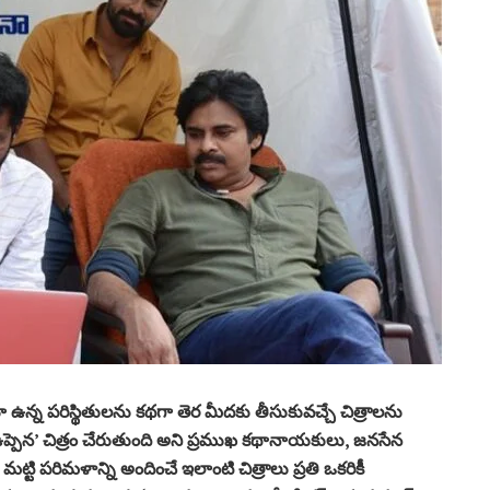
ఉన్న పరిస్థితులను కథగా తెర మీదకు తీసుకువచ్చే చిత్రాలను
 ‘ఉప్పెన’ చిత్రం చేరుతుంది అని ప్రముఖ కథానాయకులు, జనసేన
 మట్టి పరిమళాన్ని అందించే ఇలాంటి చిత్రాలు ప్రతి ఒకరికీ