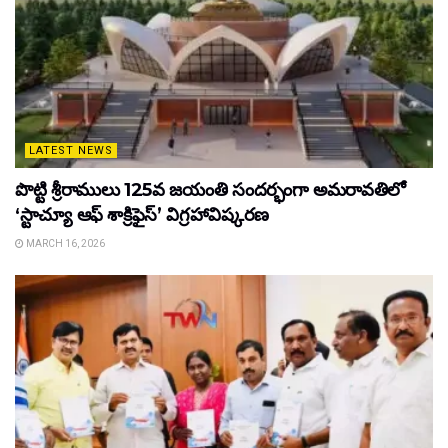
LATEST NEWS
పొట్టి శ్రీరాములు 125వ జయంతి సందర్భంగా అమరావతిలో
‘స్టాచ్యూ ఆఫ్ శాక్రిఫైస్’ విగ్రహావిష్కరణ
MARCH 16, 2026