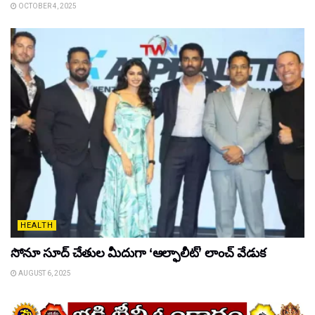
OCTOBER 4, 2025
HEALTH
సోనూ సూద్ చేతుల మీదుగా ‘ఆల్ఫాలీట్’ లాంచ్ వేడుక
AUGUST 6, 2025