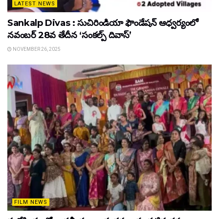
LATEST NEWS
Sankalp Divas : సుచిరిండియా ఫౌండేషన్ ఆధ్వర్యంలో
నవంబర్ 28వ తేదీన ‘సంకల్ప్ దివాస్’
NOVEMBER 26, 2025
FILM NEWS