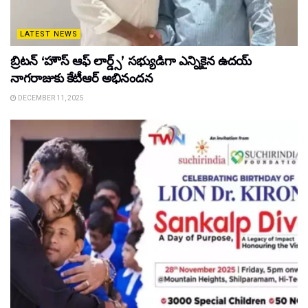
LATEST NEWS
బ్రిటన్ ‘హౌస్ ఆఫ్ లార్డ్స్’ సభ్యుడిగా ఎన్నికైన ఉదయ్
నాగరాజుకు కేటీఆర్ అభినందన
DECEMBER 11, 2025