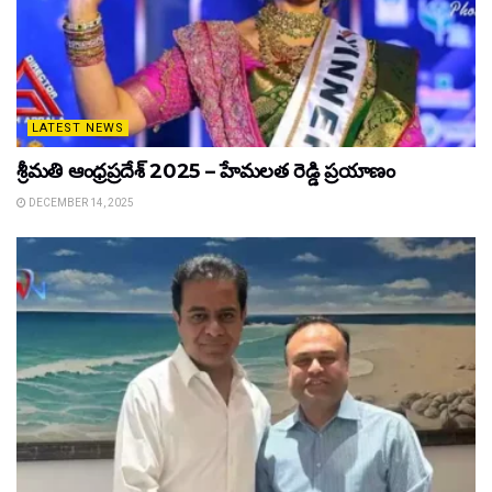
LATEST NEWS
శ్రీమతి ఆంధ్రప్రదేశ్ 2025 – హేమలత రెడ్డి ప్రయాణం
DECEMBER 14, 2025