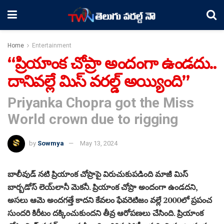
Home
Entertainment
“ప్రియాంక చోప్రా అందంగా ఉండదు..
దానివల్లే మిస్ వరల్డ్‌ అయ్యింది”
Priyanka Chopra got the Miss
World crown due to rigging
by
Sowmya
May 13, 2024
బాలీవుడ్ నటి ప్రియాంక చోప్రాపై విరుచుకుపడింది మాజీ మిస్
బార్బడోస్‌ లెయ్‌లానీ మెకనీ. ప్రియాంక చోప్రా అందంగా ఉండదని,
అసలు ఆమె అందగత్తే కాదని కేవలం ఫేవరెటిజం వల్లే 2000లో ప్రపంచ
సుందరి కిరీటం దక్కించుకుందని తీవ్ర ఆరోపణలు చేసింది. ప్రియాంక