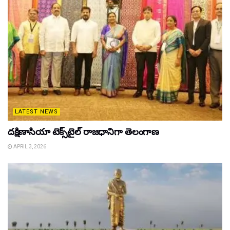
LATEST NEWS
దక్షిణాసియా టెక్స్‌టైల్ రాజధానిగా తెలంగాణ
APRIL 3, 2026