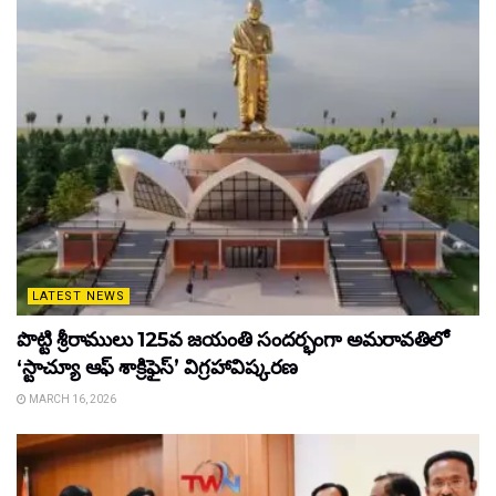
LATEST NEWS
పొట్టి శ్రీరాములు 125వ జయంతి సందర్భంగా అమరావతిలో
‘స్టాచ్యూ ఆఫ్ శాక్రిఫైస్’ విగ్రహావిష్కరణ
MARCH 16, 2026