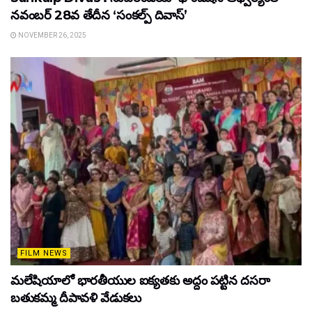
నవంబర్ 28వ తేదీన ‘సంకల్ప్ దివాస్’
NOVEMBER 26, 2025
FILM NEWS
మలేషియాలో భారతీయుల ఐక్యతకు అద్దం పట్టిన దసరా
బతుకమ్మ దీపావళి వేడుకలు