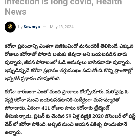
infection is long covid, Health
News
by
Sowmya
May 13, 2024
కరోనా ప్రపంచాన్ని ఎంతగా వణికించిందో మనందరికీ తెలిసిందే. ఎక్కువ
రోజులు కరోనాతో పోరాడి బతుకు జీవుడా అని బయటపడిన వారు
వున్నారు, జీవన పోరాటంలో ఓడి అసువులు బాసినవారూ వున్నారు.
ఇప్పుడిప్పుడే కరోనా ప్రభావం తగ్గుముఖం పడుతోంది. కొన్ని ప్రాంతాల్లో
ఇప్పటికీ ప్రభావం చూపుతోంది.
కరోనా కారణంగా ఎంతో మంది ప్రాణాలు కోల్పోయారు. మరోవైపు ఓ
వ్యక్తి కరోనా నుంచి బయటపడటానికి సుదీర్ఘంగా మహమ్మారితో
పోరాడాడు. ఏకంగా 411 రోజుల పాటు కరోనాకు ట్రీట్మెంట్
తీసుకున్నాడు. బ్రిటన్ కు చెందిన 59 ఏళ్ల వ్యక్తికి 2020 డిసెంబర్ లో ఫస్ట్
వేవ్ లో కరోనా సోకింది. అప్పటి నుంచి ఆయన చికిత్స పొందుతూనే
ఉన్నారు.