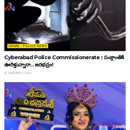
CRIME - POLICE NEWS
Cyberabad Police Commissionerate : సంక్రాంతికి
ఊరెళ్తున్నారా.. జరభద్రం!
JANUARY 3, 2026