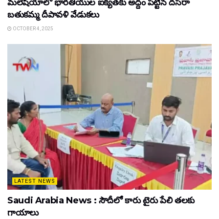
మలేషియాలో భారతీయుల ఐక్యతకు అద్దం పట్టిన దసరా
బతుకమ్మ దీపావళి వేడుకలు
OCTOBER 4, 2025
LATEST NEWS
Saudi Arabia News : సౌదీలో కారు టైరు పేలి తలకు
గాయాలు