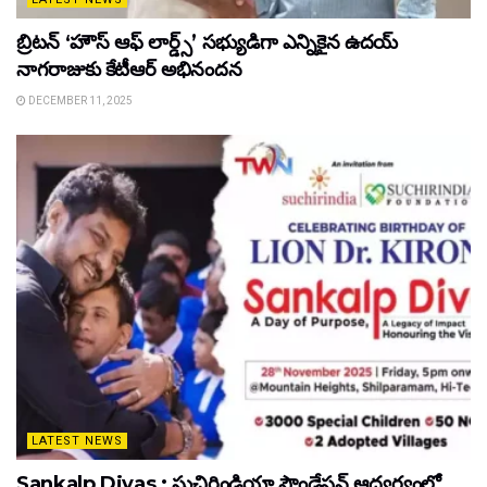
బ్రిటన్ ‘హౌస్ ఆఫ్ లార్డ్స్’ సభ్యుడిగా ఎన్నికైన ఉదయ్
నాగరాజుకు కేటీఆర్ అభినందన
DECEMBER 11, 2025
LATEST NEWS
Sankalp Divas : సుచిరిండియా ఫౌండేషన్ ఆధ్వర్యంలో