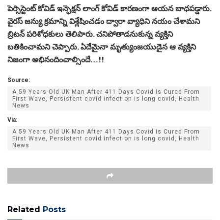
పెర్సిస్టెంట్ కోవిడ్ ఇన్ఫెక్షన్ లాంగ్ కోవిడ్ కారణంగా ఆయన బాధపడ్డారు.
వైరస్ జన్యు క్రమాన్ని విశ్లేషించడం ద్వారా వ్యాధిని నయం చేశామని
బ్రిటన్ పరిశోధకులు తెలిపారు. చనిపోతాడనుకున్న వ్యక్తిని
బతికించామని చెప్పారు. ఏదేమైనా మృత్యుంజయుడైన ఆ వ్యక్తిని
నిజంగా అభినందించాల్సిందే…!!
Source:
A 59 Years Old UK Man After 411 Days Covid Is Cured From
First Wave, Persistent covid infection is long covid, Health
News
Via:
A 59 Years Old UK Man After 411 Days Covid Is Cured From
First Wave, Persistent covid infection is long covid, Health
News
Related
Posts