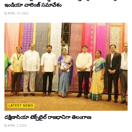
ఇండియా చాలెంజ్ సమావేశం
APRIL 19, 2026
LATEST NEWS
దక్షిణాసియా టెక్స్‌టైల్ రాజధానిగా తెలంగాణ
APRIL 3, 2026