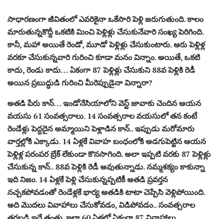
సాధారణంగా జీవితంలో ఎవరికైనా ఒకేసారి పెళ్లి జరుగుతుంది. కాలం
మారుతున్నకొద్దీ ఒకటికి మించి పెళ్లిళ్లు చేసుకునేవారి సంఖ్య పెరిగింది.
కానీ, మహా అయితే రెండో, మూడో పెళ్లిళ్లు చేసుకుంటారు. ఆరు పెళ్లిళ్ల
వరకూ చేసుకున్నవారి గురించి కూడా మనం విన్నాం. అయితే, ఒకటి
కాదు, రెండు కాదు… ఏకంగా 87 పెళ్లిళ్లు చేసుకుని 88వ పెళ్లికి రెడీ
అయిన ప్రబుద్ధుడి గురించి మీరెప్పుడైనా విన్నారా?
అతడి పేరు కాన్… ఇండోనేసియాలోని వెస్ట్ జావాకు చెందిన ఆయన
వయసు 61 సంవత్సరాలు. 14 సంవత్సరాల వయసులో తన కంటే
రెండేళ్లు పెద్దదైన అమ్మాయిని పెళ్లాడిన కాన్.. ఇప్పుడు మరోమారు
వార్తల్లోకి ఎక్కాడు. 14 ఏళ్లకే వివాహ బంధంలోకి అడగుపెట్టిన ఆయన
పెళ్లిళ్ల పరంపర బ్రేక్ లేకుండా కొనసాగింది. అలా ఇప్పటి వరకు 87 పెళ్లిళ్లు
చేసుకున్న కాన్.. 88వ పెళ్లికి రెడీ అవుతున్నాడు. నమ్మశక్యం కాకున్నా
ఇది నిజం. 14 ఏళ్లకే పెళ్లి చేసుకున్నప్పటికీ అతడి ప్రవర్తన
నచ్చకపోవడంతో రెండేళ్లకే భార్య అతడికి టాటా చెప్పేసి వెళ్లిపోయింది.
అది మొదలు వివాహాలు చేసుకోవడం, విడిపోవడం.. సంవత్సరాల
తరబడి ఇదే తంతు. ఇలా 60 ఏళ్లలో ఏకంగా 87 వివాహాలు