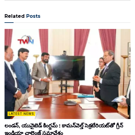
Related
Posts
LATEST NEWS
లండన్, యునైటెడ్ కింగ్డమ్ : కామన్‌వెల్త్ సెక్రటేరియట్‌తో గ్రీన్
ఇండియా చాలెంజ్ సమావేశం