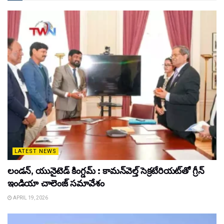
LATEST NEWS
లండన్, యునైటెడ్ కింగ్డమ్ : కామన్‌వెల్త్ సెక్రటేరియట్‌తో గ్రీన్
ఇండియా చాలెంజ్ సమావేశం
APRIL 19, 2026