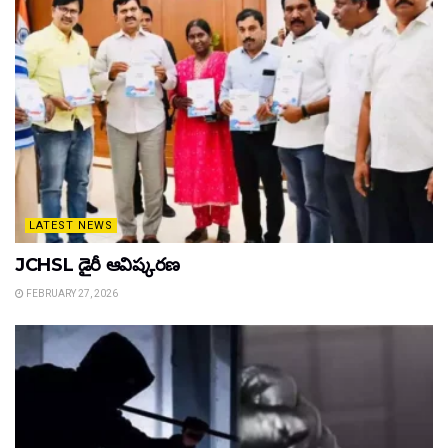
LATEST NEWS
JCHSL డైరీ ఆవిష్కరణ
FEBRUARY 27, 2026