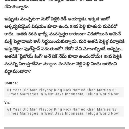
చేసుకున్నాడు.
ఇప్పుడు ముచ్చటగా మరో పెళ్లికి రెడీ అయ్యాడు. ఇక్కడ ఇంకో
ఆశ్చర్యకరమైన విషయం కూడా ఉంది. 88వ పెళ్లి కూతురు మరెవరో
కాదు.. అతడి 86వ భార్యే. మనస్పర్థల కారణంగా విడిపోయిన ఆమెనే
మళ్లీ పెళ్లాడాలని కాన్ నిర్ణయించుకున్నాడు. మరి అతడి పెళ్లిళ్ల పర్వానికి
ఇప్పటికైనా ఫుల్‌స్టాప్ పడుతుందో? లేదో? వేచి చూడాల్సిందే. అన్నట్టు..
అతడికి ‘ప్లేబోయ్ కింగ్’ అనే నిక్ నేమ్ కూడా ఉందండోయ్! 88వ పెళ్లికి
మనల్ని పిలుస్తాడేమో చూద్దాం. మనమూ వెళ్లి పెళ్లి విందు ఆరగించి
వద్దామంటారా?
Source:
61 Year Old Man Playboy King Nick Named Khan Marries 88
Times Marrieges in West Java Indonesia, Telugu World Now
Via:
61 Year Old Man Playboy King Nick Named Khan Marries 88
Times Marrieges in West Java Indonesia, Telugu World Now