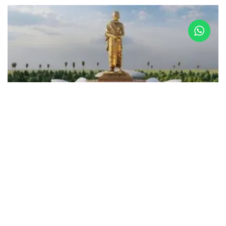
LATEST NEWS
పొట్టి శ్రీరాములు 125వ జయంతి సందర్భంగా అమరావతిలో
‘స్టాచ్యూ ఆఫ్ శాక్రిఫైస్’ విగ్రహావిష్కరణ
MARCH 16, 2026