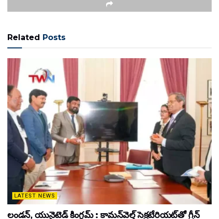
Related
Posts
LATEST NEWS
లండన్, యునైటెడ్ కింగ్డమ్ : కామన్‌వెల్త్ సెక్రటేరియట్‌తో గ్రీన్