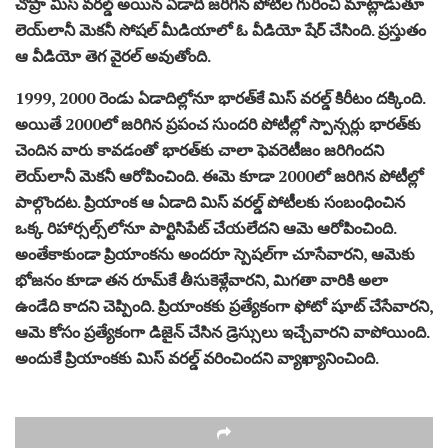
చోప్రా మిస్ వరల్డ్ అయిన ఏడాది జరిగిన పోటీల గురించి మాట్లాడుతూ
లెయ్‌లానీ మెకనీ సోషల్ మీడియాలో ఓ వీడియో షేర్ చేసింది. ప్రస్తుతం
ఆ వీడియో తెగ వైరల్ అవుతోంది.
1999, 2000 రెండు ఏడాదిల్లోనూ భారత్‌కే మిస్ వరల్డ్ కిరీటం దక్కింది.
అయితే 2000లో జరిగిన ప్రపంచ సుందరి పోటీల్లో స్పాన్సర్లు భారత్‌కు
చెందిన వారు కావడంతో భారత్‌కు చాలా ఫెవరెటీజం జరిగిందని
లెయ్‌లానీ మెకనీ ఆరోపించింది. ఈమె కూడా 2000లో జరిగిన పోటీల్లో
పాల్గొందట. ప్రియాంక ఆ ఏడాది మిస్ వరల్డ్ పోటీలకు సంబంధించిన
ఒక్క రిహార్సల్స్‌లోనూ పార్టిసిపేట్ చేయలేదని ఆమె ఆరోపించింది.
అంతేకాకుండా ప్రియాంకను అందరూ స్పెషల్‌గా చూసేవారని, ఆమెకు
భోజనం కూడా తన రూమ్‌కే తీసుకెళ్లేవారని, మిగతా వారికి అలా
ఉండేది కాదని చెప్పింది. ప్రియాంకకు ప్రత్యేకంగా ఫోటో షూట్‌ చేసేవారని,
ఆమె కోసం ప్రత్యేకంగా డిజైన్ చేసిన డ్రెస్సులు ఇచ్చేవారని వాపోయింది.
అందుకే ప్రియాంకకు మిస్ వరల్డ్ వరించిందని వ్యాఖ్యానించింది.