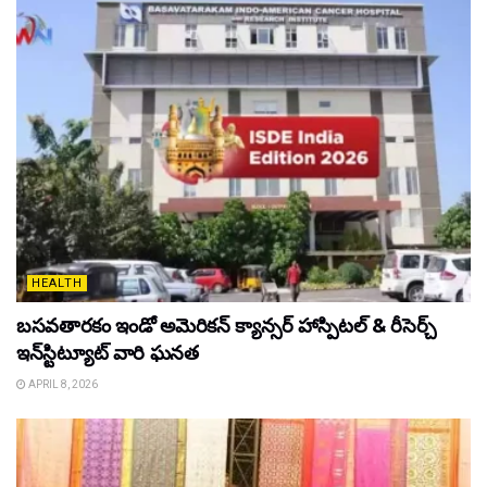
HEALTH
బసవతారకం ఇండో అమెరికన్ క్యాన్సర్ హాస్పిటల్ & రీసెర్చ్
ఇన్‌స్టిట్యూట్ వారి ఘనత
APRIL 8, 2026