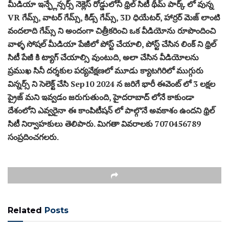
మీడియా ఇన్ఫ్లేన్సర్స్ నెక్లెస్ రోడ్డులోనీ థ్రిల్ సిటీ థీమ్ పార్క్ లో వున్న
VR గేమ్స్, వాటర్ గేమ్స్, కిడ్స్ గేమ్స్, 3D ధియేటర్, హార్రర్ మెజ్ లాంటి
వందలాది గేమ్స్ ని అందంగా చిత్రీకరించి ఒక వీడియోను రూపొందించి
వాళ్ళ సోషల్ మీడియా పేజీలో పోస్ట్ చేయాలి, పోస్ట్ చేసిన లింక్ ని థ్రిల్
సిటీ పేజీ కి ట్యాగ్ చేయాల్సి వుంటుది, అలా చేసిన వీడియోలను
ప్రముఖ సినీ దర్శకుల పర్యవేక్షణలో మూడు క్యాటగిరిలో ముగ్గురు
విన్నర్స్ ని సెలెక్ట్ చేసి Sep10 2024 న జరిగే భారీ ఈవెంట్ లో 3 లక్షల
ప్రైజ్ మని ఇవ్వడం జరుగుతుంది, హైదరాబాద్ లోనే కాకుండా
దేశంలోని ఎవ్వరైనా ఈ కాంపిటీషన్ లో పాల్గొనే అవకాశం ఉందని థ్రిల్
సిటీ నిర్వాహకులు తెలిపారు. మిగతా వివరాలకు 7070456789
సంప్రదించగలరు.
Related
Posts