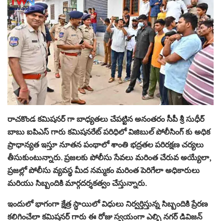
రాచకొండ కమిషనర్ గా బాధ్యతలు చేపట్టిన అనంతరం సీపీ శ్రీ సుధీర్
బాబు ఐపిఎస్ గారు కమిషనరేట్ పరిధిలో విజిబుల్ పోలీసింగ్ కు అధిక
ప్రాధాన్యత ఇస్తూ నూతన పంథాలో శాంతి భద్రతల పరిరక్షణ చర్యలు
తీసుకుంటున్నారు. ప్రజలకు పోలీసు సేవలు మరింత చేరువ అయ్యేలా,
ప్రజల్లో పోలీసు వ్యవస్థ మీద నమ్మకం మరింత పెరిగేలా అధికారులు
మరియు సిబ్బందికి మార్గదర్శకత్వం చేస్తున్నారు.
ఇందులో భాగంగా క్షేత్ర స్ధాయిలో విధులు నిర్వర్తిస్తున్న సిబ్బందికి ప్రేరణ
కలిగించేలా కమిషనర్ గారు ఈ రోజు స్వయంగా ఎల్బి నగర్ డివిజన్