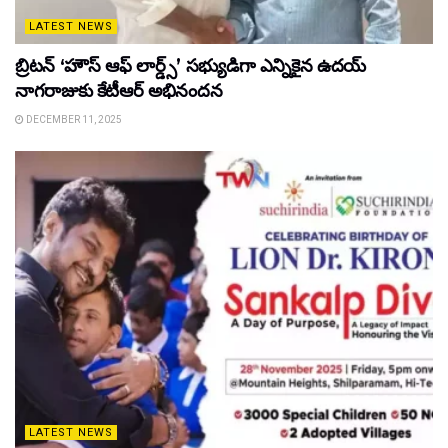
LATEST NEWS
బ్రిటన్ ‘హౌస్ ఆఫ్ లార్డ్స్’ సభ్యుడిగా ఎన్నికైన ఉదయ్
నాగరాజుకు కేటీఆర్ అభినందన
DECEMBER 11, 2025
LATEST NEWS