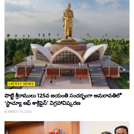
LATEST NEWS
పొట్టి శ్రీరాములు 125వ జయంతి సందర్భంగా అమరావతిలో
‘స్టాచ్యూ ఆఫ్ శాక్రిఫైస్’ విగ్రహావిష్కరణ
MARCH 16, 2026