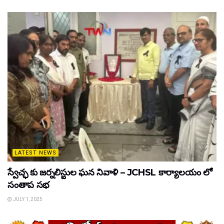
LATEST NEWS
స్వేచ్ఛ కు జర్నలిస్టుల ఘన నివాళి – JCHSL కార్యాలయం లో
సంతాప సభ
JULY 1, 2025