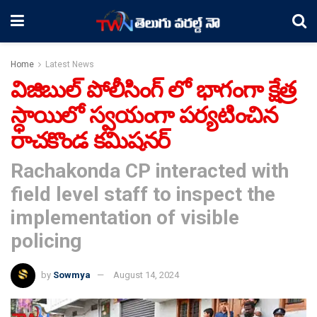
Home
Latest News
విజిబుల్ పోలీసింగ్ లో భాగంగా క్షేత్ర
స్ధాయిలో స్వయంగా పర్యటించిన
రాచకొండ కమిషనర్
Rachakonda CP interacted with
field level staff to inspect the
implementation of visible
policing
by
Sowmya
August 14, 2024