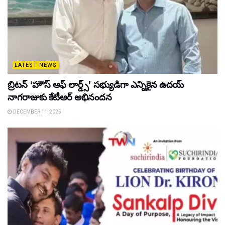
LATEST NEWS
బ్రిటన్ ‘హౌస్ ఆఫ్ లార్డ్స్’ సభ్యుడిగా ఎన్నికైన ఉదయ్
నాగరాజుకు కేటీఆర్ అభినందన
DECEMBER 11, 2025