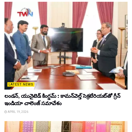
LATEST NEWS
లండన్, యునైటెడ్ కింగ్డమ్ : కామన్‌వెల్త్ సెక్రటేరియట్‌తో గ్రీన్
ఇండియా చాలెంజ్ సమావేశం
APRIL 19, 2026