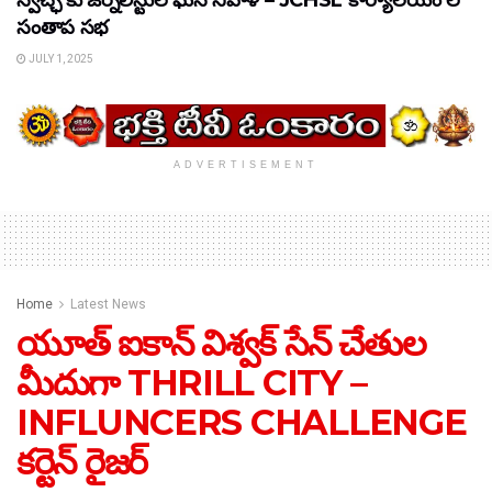
స్వేచ్ఛ కు జర్నలిస్టుల ఘన నివాళి – JCHSL కార్యాలయం లో
సంతాప సభ
JULY 1, 2025
ADVERTISEMENT
Home
Latest News
యూత్ ఐకాన్ విశ్వక్ సేన్ చేతుల
మీదుగా THRILL CITY –
INFLUNCERS CHALLENGE
కర్టెన్ రైజర్