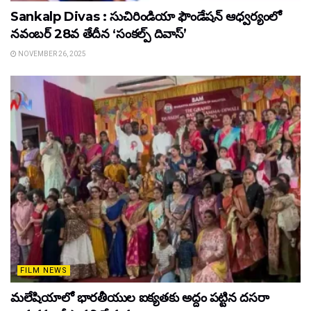
Sankalp Divas : సుచిరిండియా ఫౌండేషన్ ఆధ్వర్యంలో
నవంబర్ 28వ తేదీన ‘సంకల్ప్ దివాస్’
NOVEMBER 26, 2025
FILM NEWS
మలేషియాలో భారతీయుల ఐక్యతకు అద్దం పట్టిన దసరా