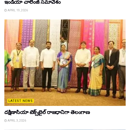
ఇండియా చాలెంజ్ సమావేశం
APRIL 19, 2026
LATEST NEWS
దక్షిణాసియా టెక్స్‌టైల్ రాజధానిగా తెలంగాణ
APRIL 3, 2026