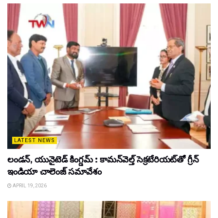
LATEST NEWS
లండన్, యునైటెడ్ కింగ్డమ్ : కామన్‌వెల్త్ సెక్రటేరియట్‌తో గ్రీన్
ఇండియా చాలెంజ్ సమావేశం
APRIL 19, 2026