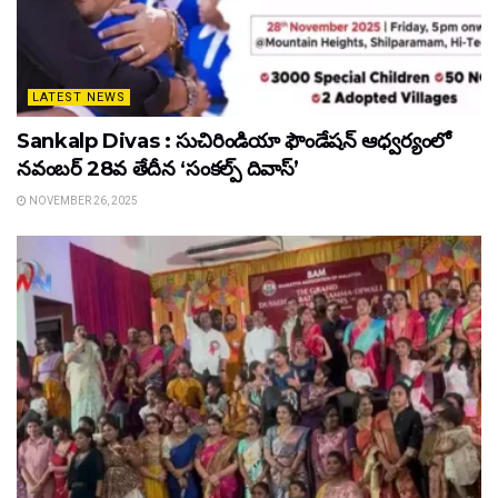
LATEST NEWS
Sankalp Divas : సుచిరిండియా ఫౌండేషన్ ఆధ్వర్యంలో
నవంబర్ 28వ తేదీన ‘సంకల్ప్ దివాస్’
NOVEMBER 26, 2025