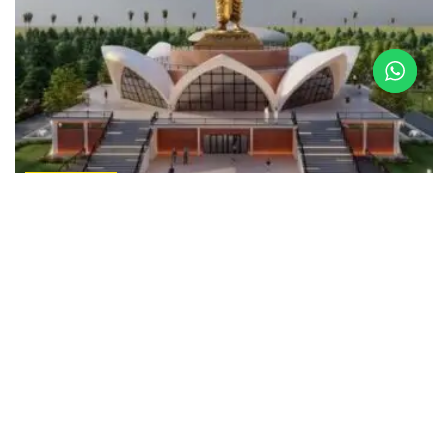
LATEST NEWS
పొట్టి శ్రీరాములు 125వ జయంతి సందర్భంగా అమరావతిలో
‘స్టాచ్యూ ఆఫ్ శాక్రిఫైస్’ విగ్రహావిష్కరణ
MARCH 16, 2026