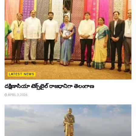
LATEST NEWS
దక్షిణాసియా టెక్స్‌టైల్ రాజధానిగా తెలంగాణ
APRIL 3, 2026