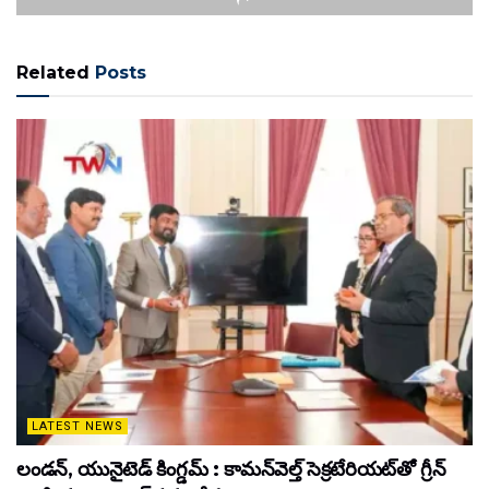
Related
Posts
LATEST NEWS
లండన్, యునైటెడ్ కింగ్డమ్ : కామన్‌వెల్త్ సెక్రటేరియట్‌తో గ్రీన్