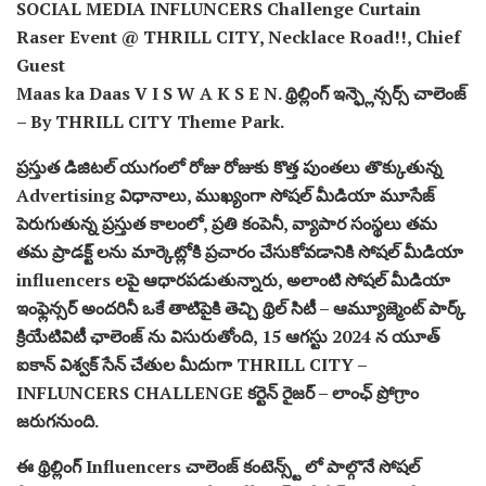
SOCIAL MEDIA INFLUNCERS Challenge Curtain
Raser Event @ THRILL CITY, Necklace Road!!, Chief
Guest
Maas ka Daas V I S W A K S E N. థ్రిల్లింగ్ ఇన్ఫ్లెన్సర్స్ చాలెంజ్
– By THRILL CITY Theme Park.
ప్రస్తుత డిజిటల్ యుగంలో రోజు రోజుకు కొత్త పుంతలు తొక్కుతున్న
Advertising విధానాలు, ముఖ్యంగా సోషల్ మీడియా మూసేజ్
పెరుగుతున్న ప్రస్తుత కాలంలో, ప్రతి కంపెనీ, వ్యాపార సంస్థలు తమ
తమ ప్రాడక్ట్ లను మార్కెట్లోకి ప్రచారం చేసుకోవడానికి సోషల్ మీడియా
influencers లపై ఆధారపడుతున్నారు, అలాంటి సోషల్ మీడియా
ఇంఫ్లెన్సర్ అందరినీ ఒకే తాటిపైకి తెచ్చి థ్రిల్ సిటీ – ఆమ్యూజ్మెంట్ పార్క్
క్రియేటివిటీ ఛాలెంజ్ ను విసురుతోంది, 15 ఆగస్టు 2024 న యూత్
ఐకాన్ విశ్వక్ సేన్ చేతుల మీదుగా THRILL CITY –
INFLUNCERS CHALLENGE కర్టెన్ రైజర్ – లాంఛ్ ప్రోగ్రాం
జరుగనుంది.
ఈ థ్రిల్లింగ్ Influencers చాలెంజ్ కంటెన్స్ట్ లో పాల్గొనే సోషల్