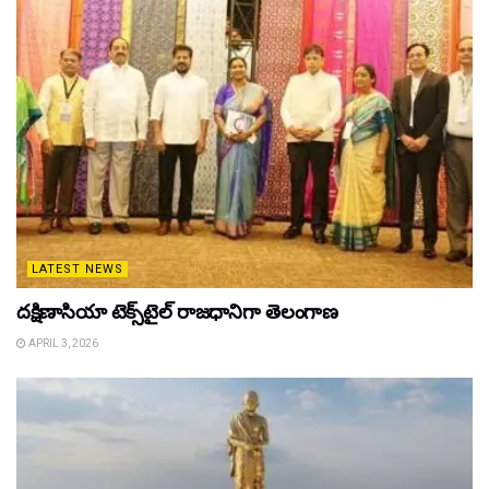
LATEST NEWS
దక్షిణాసియా టెక్స్‌టైల్ రాజధానిగా తెలంగాణ
APRIL 3, 2026