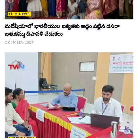
FILM NEWS
మలేషియాలో భారతీయుల ఐక్యతకు అద్దం పట్టిన దసరా
బతుకమ్మ దీపావళి వేడుకలు
OCTOBER 4, 2025