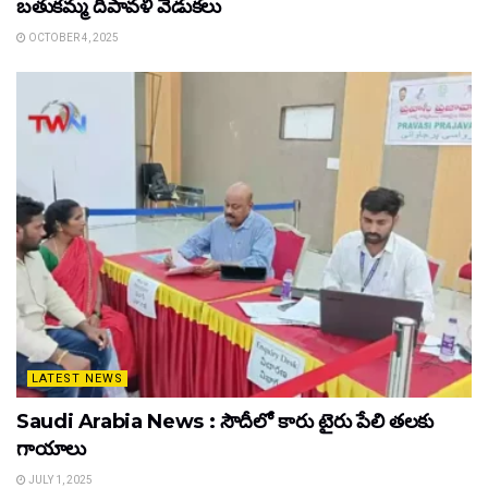
బతుకమ్మ దీపావళి వేడుకలు
OCTOBER 4, 2025
LATEST NEWS
Saudi Arabia News : సౌదీలో కారు టైరు పేలి తలకు
గాయాలు
JULY 1, 2025