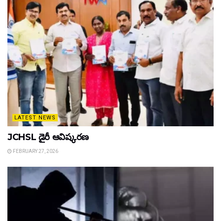
LATEST NEWS
JCHSL డైరీ ఆవిష్కరణ
FEBRUARY 27, 2026