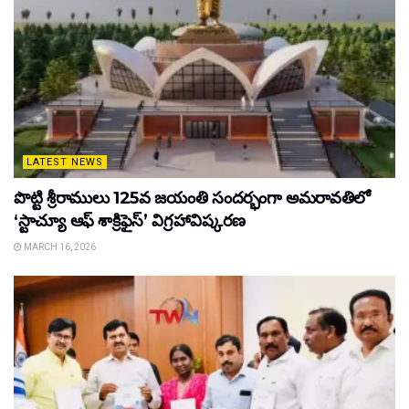
LATEST NEWS
పొట్టి శ్రీరాములు 125వ జయంతి సందర్భంగా అమరావతిలో
‘స్టాచ్యూ ఆఫ్ శాక్రిఫైస్’ విగ్రహావిష్కరణ
MARCH 16, 2026