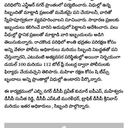
పరిధిలోని ఎన్టీఆర్ నగర్ ప్రాంతంలో పర్యటించారు. విధుల్లో ఉన్న
సిబ్బందితో మాట్లాడి ప్రజలతో మమేకమై పని చేయాలనీ, వారితో
స్నేహపూర్వకంగా వ్యవహరించాలని సూచించారు. సాధారణ ప్రజలకు
ఇబ్బందులు కలిగించే వారిని అదుపులో పెట్టాలని ఆదేశించారు. పలు
వీధుల్లో స్థానిక ప్రజలతో మాట్లాడి వారి ఇబ్బందులను అడిగి
తెలుసుకున్నారు. రాచకొండ పరిథిలో శాంతి భద్రతల పరిరక్షణ కోసం
అన్ని వేళలా పోలీసు అధికారులు మరియు సిబ్బంది నిబద్ధతతో పని
చేస్తున్నారని, ఎటువంటి అత్యవసర పరిస్థితుల్లో అయినా నిర్భయంగా
డయల్ 100 మరియు 112 టోల్ ఫ్రీ నంబర్ల ద్వారా పోలీసులకు
ఫిర్యాధు చేయవచ్చని తెలిపారు. మహిళా రక్షణ కోసం షి టీమ్స్
బృందాలు అన్ని ప్రాంతాల్లో విధుల్లో ఉంటారని పేర్కొన్నారు.
ఈ కార్యక్రమంలో ఎల్బి నగర్ డీసీపీ ప్రవీణ్ కుమార్ ఐపీఎస్, మహేశ్వరం
డీసీపీ సునీత రెడ్డి, డీసీపీ ఎస్ఓటీ మురళీధర్, ట్రాఫిక్ డీసీపీ శ్రీనివాస్
మరియు ఇతర అధికారులు , సిబ్బంది పాల్గొన్నారు.