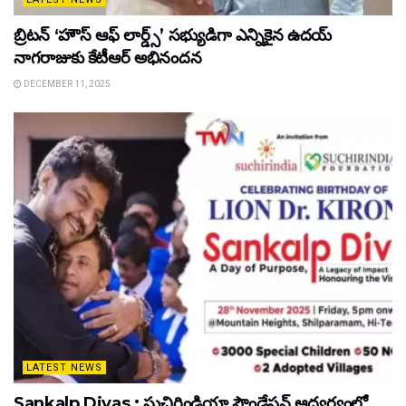
బ్రిటన్ ‘హౌస్ ఆఫ్ లార్డ్స్’ సభ్యుడిగా ఎన్నికైన ఉదయ్
నాగరాజుకు కేటీఆర్ అభినందన
DECEMBER 11, 2025
LATEST NEWS
Sankalp Divas : సుచిరిండియా ఫౌండేషన్ ఆధ్వర్యంలో