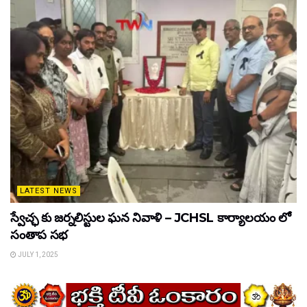
LATEST NEWS
స్వేచ్ఛ కు జర్నలిస్టుల ఘన నివాళి – JCHSL కార్యాలయం లో
సంతాప సభ
JULY 1, 2025