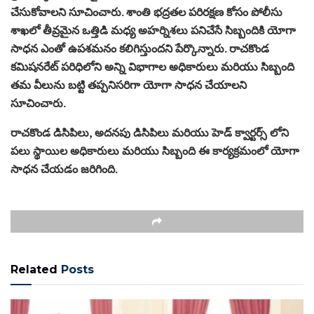
చేసుకోవాలని సూచించారు. శాంతి భద్రతల పరిరక్షణ కోసం పోలీసు
శాఖలో తీవ్రమైన ఒత్తిడి మధ్య అహర్నిశలు పనిచేసే సిబ్బందికి యోగా
సాధన ఎంతో ఉపశమనం కలిగిస్తుందని పేర్కొన్నారు. రాచకొండ
కమిషనరేట్ పరిధిలోని అన్ని విభాగాల అధికారులు మరియు సిబ్బంది
తమ వీలును బట్టి తప్పనిసరిగా యోగా సాధన చేయాలని
సూచించారు.
రాచకొండ డిసిపిలు, అదనపు డిసిపిలు మరియు హెడ్ క్వార్టర్స్ లోని
పలు స్థాయిల అధికారులు మరియు సిబ్బంది ఈ కార్యక్రమంలో యోగా
సాధన చేయడం జరిగింది.
Related
Posts