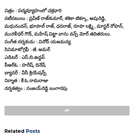
చిత్రం : పద్మవ్యూహంలో చక్రధారి
నటీనటులు : ప్రవీణ్‌ రాజ్‌కుమార్‌, శశికా టిక్కూ, అషురెడ్డి,
మధునందన్, భూపాల్ రాజ్, ధనరాజ్, రూపా లక్ష్మి , మాస్టర్ రోహన్,
మురళీధర్ గౌడ్, మహేష్ విట్టా వాసు వన్స్ మోర్ తదితరులు.
సంగీత దర్శకుడు : వినోద్ యజమన్య
సినిమాటోగ్రఫీ : జీ. అమర్
ఎడిటర్ : ఎస్.బి.ఉద్దవ్
పీఆర్ఓ : హరీష్, దినేష్
బ్యానర్ : వీసీ క్రియేషన్స్
నిర్మాత : కే.ఓ.రామరాజు
దర్శకత్వం : సంజయ్‌రెడ్డి బంగారపు
Related
Posts