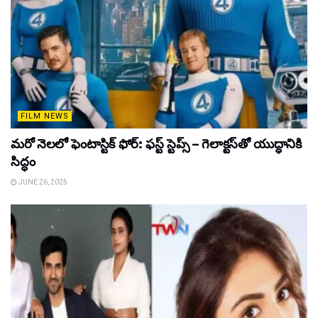
FILM NEWS
మరో నెలలో ఫెంటాస్టిక్ ఫోర్: ఫస్ట్ స్టెప్స్ – గెలాక్టస్‌తో యుద్ధానికి
సిద్ధం
JUNE 26, 2025