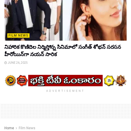
FILM NEWS
నిహారిక కొణిదెల నిర్మిస్తోన్న సినిమాలో సంగీత్ శోభన్ సరసన
హీరోయిన్‌గా నయన్ సారిక
JUNE 26, 2025
ADVERTISEMENT
Home
Film News