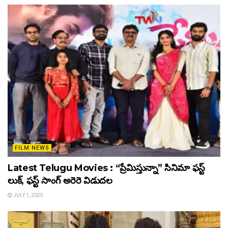
FILM NEWS
Latest Telugu Movies : “ప్రేమిస్తున్నా” సినిమా ఫస్ట్
లుక్, ఫస్ట్ సాంగ్ అరెరె విడుదల
JULY 1, 2025