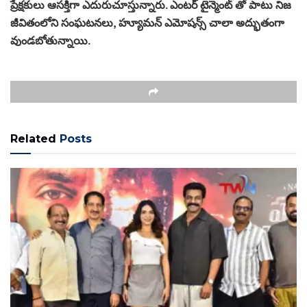
ప్రేక్షకులు ఆసక్తిగా ఎదురుచూస్తున్నారు. ఎంటర్ టైన్మెంట్ తో పాటు నిజ
జీవితంలోని సంఘటనలు, హ్యూమన్ ఎమోషన్స్ చాలా అద్భుతంగా
వుండబోతున్నాయి.
Related
Posts