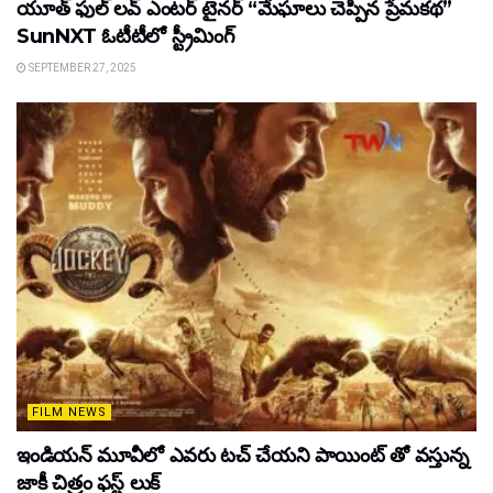
యూత్ ఫుల్ లవ్ ఎంటర్ టైనర్ “మేఘాలు చెప్పిన ప్రేమకథ”
SunNXT ఓటీటీలో స్ట్రీమింగ్
SEPTEMBER 27, 2025
FILM NEWS
ఇండియన్ మూవీలో ఎవరు టచ్ చేయని పాయింట్ తో వస్తున్న
జాకీ చిత్రం ఫస్ట్ లుక్