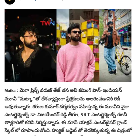
: మెగా ప్రిన్స్ వరుణ్ తేజ్ తన అప్ కమింగ్ పాన్-ఇండియన్
Matka
మూవీ “మట్కా”తో దేశవ్యాప్తంగా ప్రేక్షకులను అలరించడానికి రెడీ
అవుతున్నారు. కరుణ కుమార్ దర్శకత్వం వహిస్తున్న ఈ మూవీని వైరా
ఎంటర్టైన్మెంట్స్ డా. విజయేందర్ రెడ్డి తీగల, SRT ఎంటర్టైన్మెంట్స్ రజనీ
తాళ్లూరితో కలిసి నిర్మిస్తున్నారు. ఈ మాస్ యాక్షన్ ఎంటర్‌టైనర్‌ గ్రాండ్
స్కేల్ లో రూపొందుతోంది. హ్యుజ్ బడ్జెట్ తో తెరకెక్కుతున్న ఈ చిత్రంలో