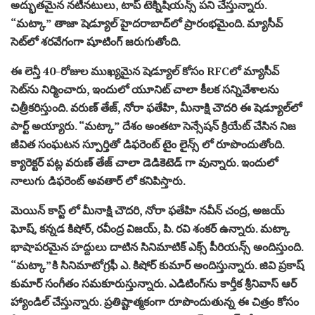
అద్భుతమైన నటీనటులు, టాప్ టెక్నిషియన్స్ పని చేస్తున్నారు.
“మట్కా” తాజా షెడ్యూల్ హైదరాబాద్‌లో ప్రారంభమైంది. మ్యాసీవ్
సెట్‌లో శరవేగంగా షూటింగ్ జరుగుతోంది.
ఈ లెన్తీ 40-రోజుల ముఖ్యమైన షెడ్యూల్ కోసం RFCలో మ్యాసీవ్
సెట్‌ను నిర్మించారు, ఇందులో యూనిట్ చాలా కీలక సన్నివేశాలను
చిత్రీకరిస్తుంది. వరుణ్ తేజ్, నోరా ఫతేహి, మీనాక్షి చౌదరి ఈ షెడ్యూల్‌లో
పార్ట్ అయ్యారు. “మట్కా” దేశం అంతటా సెన్సేషన్ క్రియేట్ చేసిన నిజ
జీవిత సంఘటన స్పూర్తితో డిఫరెంట్ టైం లైన్స్ లో రూపొందుతోంది.
క్యారెక్టర్ పట్ల వరుణ్ తేజ్ చాలా డెడికెటెడ్ గా వున్నారు. ఇందులో
నాలుగు డిఫరెంట్ అవతార్ లో కనిపిస్తారు.
మెయిన్ కాస్ట్ లో మీనాక్షి చౌదరి, నోరా ఫతేహి నవీన్ చంద్ర, అజయ్
ఘోష్, కన్నడ కిషోర్, రవీంద్ర విజయ్, పి. రవి శంకర్ ఉన్నారు. మట్కా
భాషాపరమైన హద్దులు దాటిన సినిమాటిక్ ఎక్స్ పీరియన్స్ అందిస్తుంది.
“మట్కా”కి సినిమాటోగ్రఫీ ఎ. కిషోర్ కుమార్ అందిస్తున్నారు. జివి ప్రకాష్
కుమార్ సంగీతం సమకూరుస్తున్నారు. ఎడిటింగ్‌ను కార్తీక శ్రీనివాస్ ఆర్
హ్యాండిల్ చేస్తున్నారు. ప్రతిష్టాత్మకంగా రూపొందుతున్న ఈ చిత్రం కోసం