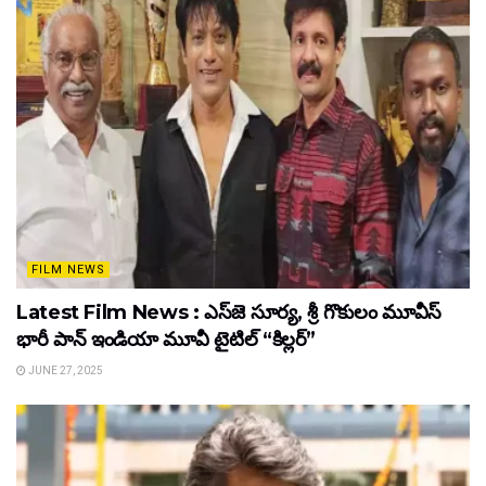
FILM NEWS
Latest Film News : ఎస్‌జె సూర్య, శ్రీ గొకులం మూవీస్‌
భారీ పాన్‌ ఇండియా మూవీ టైటిల్ “కిల్లర్”
JUNE 27, 2025