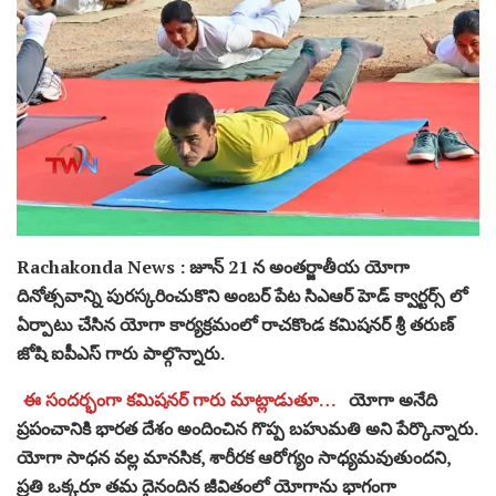
Rachakonda News : జూన్ 21 న అంతర్జాతీయ యోగా
దినోత్సవాన్ని పురస్కరించుకొని అంబర్ పేట సిఎఆర్ హెడ్ క్వార్టర్స్ లో
ఏర్పాటు చేసిన యోగా కార్యక్రమంలో రాచకొండ కమిషనర్ శ్రీ తరుణ్
జోషి ఐపీఎస్ గారు పాల్గొన్నారు.
ఈ సందర్భంగా కమిషనర్ గారు మాట్లాడుతూ…
యోగా అనేది
ప్రపంచానికి భారత దేశం అందించిన గొప్ప బహుమతి అని పేర్కొన్నారు.
యోగా సాధన వల్ల మానసిక, శారీరక ఆరోగ్యం సాధ్యమవుతుందని,
ప్రతి ఒక్కరూ తమ దైనందిన జీవితంలో యోగాను భాగంగా