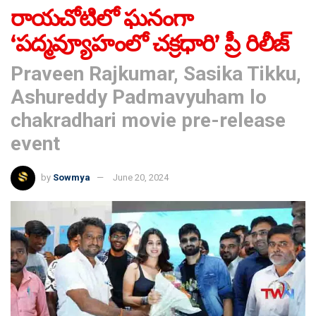
రాయచోటిలో ఘనంగా
‘పద్మవ్యూహంలో చక్రధారి’ ప్రీ రిలీజ్
Praveen Rajkumar, Sasika Tikku,
Ashureddy Padmavyuham lo
chakradhari movie pre-release
event
by
Sowmya
June 20, 2024