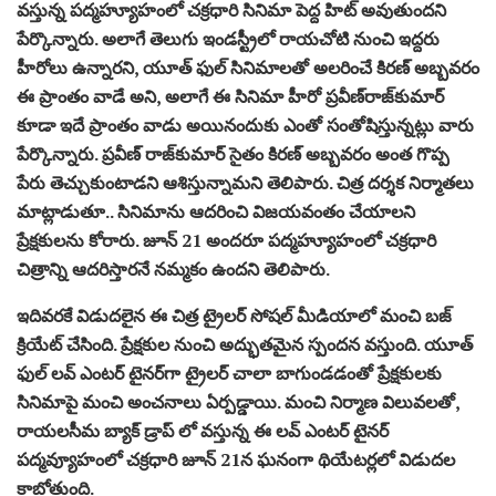
వస్తున్న పద్మహ్యూహంలో చక్రధారి సినిమా పెద్ద హిట్ అవుతుందని
పేర్కొన్నారు. అలాగే తెలుగు ఇండస్ట్రీలో రాయచోటి నుంచి ఇద్దరు
హీరోలు ఉన్నారని, యూత్ ఫుల్ సినిమాలతో అలరించే కిరణ్ అబ్బవరం
ఈ ప్రాంతం వాడే అని, అలాగే ఈ సినిమా హీరో ప్రవీణ్‌రాజ్‌కుమార్‌
కూడా ఇదే ప్రాంతం వాడు అయినందుకు ఎంతో సంతోషిస్తున్నట్లు వారు
పేర్కొన్నారు. ప్రవీణ్ రాజ్‌కుమార్ సైతం కిరణ్ అబ్బవరం అంత గొప్ప
పేరు తెచ్చుకుంటాడని ఆశిస్తున్నామని తెలిపారు. చిత్ర దర్శక నిర్మాతలు
మాట్లాడుతూ.. సినిమాను ఆదరించి విజయవంతం చేయాలని
ప్రేక్షకులను కోరారు. జూన్ 21 అందరూ పద్మహ్యూహంలో చక్రధారి
చిత్రాన్ని ఆదరిస్తారనే నమ్మకం ఉందని తెలిపారు.
ఇదివరకే విడుదలైన ఈ చిత్ర ట్రైలర్ సోషల్ మీడియాలో మంచి బజ్
క్రియేట్ చేసింది. ప్రేక్షకుల నుంచి అద్భుతమైన స్పందన వస్తుంది. యూత్
ఫుల్ లవ్ ఎంటర్ టైనర్‌గా ట్రైలర్ చాలా బాగుండడంతో ప్రేక్షకులకు
సినిమాపై మంచి అంచనాలు ఏర్పడ్డాయి. మంచి నిర్మాణ విలువలతో,
రాయలసీమ బ్యాక్ డ్రాప్ లో వస్తున్న ఈ లవ్ ఎంటర్ టైనర్
పద్మవ్యూహంలో చక్రధారి జూన్ 21న ఘనంగా థియేటర్లలో విడుదల
కాబోతుంది.