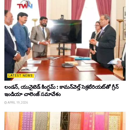
LATEST NEWS
లండన్, యునైటెడ్ కింగ్డమ్ : కామన్‌వెల్త్ సెక్రటేరియట్‌తో గ్రీన్
ఇండియా చాలెంజ్ సమావేశం
APRIL 19, 2026