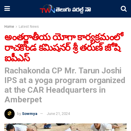
Home
Latest News
అంతర్జాతీయ యోగా కార్యక్రమంలో
రాచకొండ కమిషనర్ శ్రీ తరుణ్ జోషి
ఐపీఎస్
Rachakonda CP Mr. Tarun Joshi
IPS at a yoga program organized
at the CAR Headquarters in
Amberpet
by
Sowmya
June 21, 2024