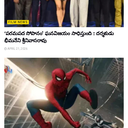
FILM NEWS
‘పరమపద సోపానం’ ఘనవిజయం సాధిస్తుంది : దర్శకుడు
భీమనేని శ్రీనివాసరావు
APRIL 21, 2026