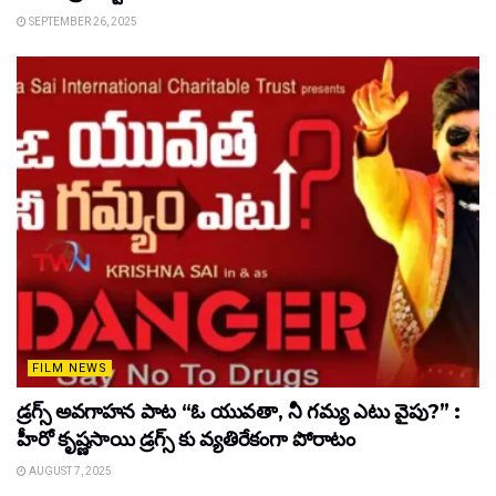
SEPTEMBER 26, 2025
FILM NEWS
డ్రగ్స్ అవగాహన పాట “ఓ యువతా, నీ గమ్య ఎటు వైపు?” :
హీరో కృష్ణసాయి డ్రగ్స్ కు వ్యతిరేకంగా పోరాటం
AUGUST 7, 2025