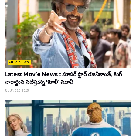
FILM NEWS
Latest Movie News : సూపర్ స్టార్ రజనీకాంత్, కింగ్
నాగార్జున నటిస్తున్న ‘కూలీ’ మూవీ
JUNE 26, 2025