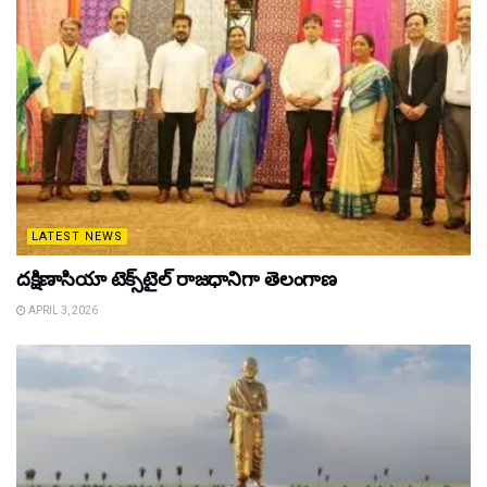
LATEST NEWS
దక్షిణాసియా టెక్స్‌టైల్ రాజధానిగా తెలంగాణ
APRIL 3, 2026