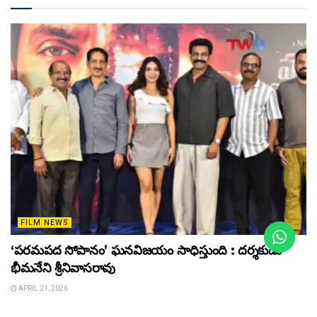
FILM NEWS
‘పరమపద సోపానం’ ఘనవిజయం సాధిస్తుంది : దర్శకుడు
భీమనేని శ్రీనివాసరావు
APRIL 21, 2026