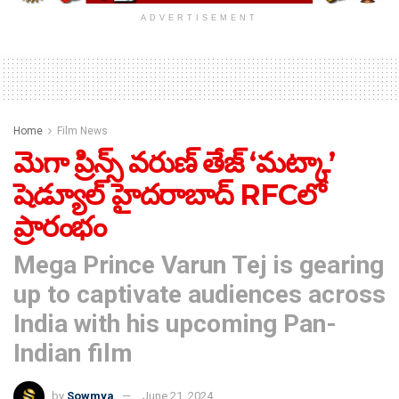
ADVERTISEMENT
Home
Film News
మెగా ప్రిన్స్ వరుణ్ తేజ్ ‘మట్కా’
షెడ్యూల్ హైదరాబాద్ RFCలో
ప్రారంభం
Mega Prince Varun Tej is gearing
up to captivate audiences across
India with his upcoming Pan-
Indian film
by
Sowmya
June 21, 2024