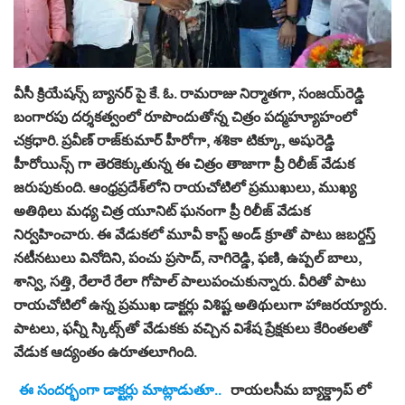
వీసీ క్రియేషన్స్ బ్యానర్ పై కే. ఓ. రామరాజు నిర్మాతగా, సంజయ్‌రెడ్డి
బంగారపు దర్శకత్వంలో రూపొందుతోన్న చిత్రం పద్మహ్యూహంలో
చక్రధారి. ప్రవీణ్‌ రాజ్‌కుమార్‌ హీరోగా, శశికా టిక్కూ, అషురెడ్డి
హీరోయిన్స్ గా తెరకెక్కుతున్న ఈ చిత్రం తాజాగా ప్రీ రిలీజ్ వేడుక
జరుపుకుంది. ఆంధ్రప్రదేశ్‌లోని రాయచోటిలో ప్రముఖులు, ముఖ్య
అతిథిలు మధ్య చిత్ర యూనిట్ ఘనంగా ప్రీ రిలీజ్ వేడుక
నిర్వహించారు. ఈ వేడుకలో మూవీ కాస్ట్ అండ్ క్రూతో పాటు జబర్దస్త్
నటీనటులు వినోదిని, పంచు ప్రసాద్, నాగిరెడ్డి, ఫణి, ఉప్పల్ బాలు,
శాన్వి, సత్తి, రేలారే రేలా గోపాల్ పాలుపంచుకున్నారు. వీరితో పాటు
రాయచోటిలో ఉన్న ప్రముఖ డాక్టర్లు విశిష్ట అతిథులుగా హాజరయ్యారు.
పాటలు, ఫన్నీ స్కిట్స్‌తో వేడుకకు వచ్చిన విశేష ప్రేక్షకులు కేరింతలతో
వేడుక ఆద్యంతం ఉరూతలూగింది.
ఈ సందర్భంగా డాక్టర్లు మాట్లాడుతూ..
రాయలసీమ బ్యాక్డ్రాప్ లో