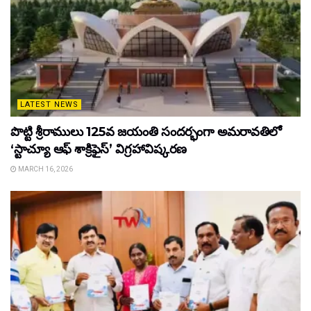
LATEST NEWS
పొట్టి శ్రీరాములు 125వ జయంతి సందర్భంగా అమరావతిలో
‘స్టాచ్యూ ఆఫ్ శాక్రిఫైస్’ విగ్రహావిష్కరణ
MARCH 16, 2026