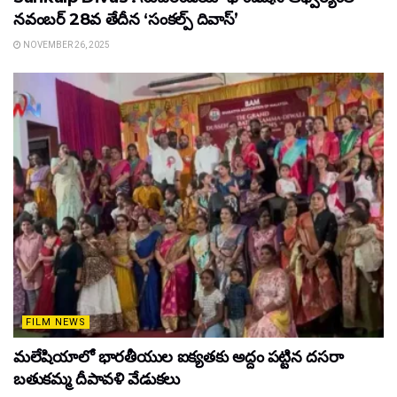
నవంబర్ 28వ తేదీన ‘సంకల్ప్ దివాస్’
NOVEMBER 26, 2025
FILM NEWS
మలేషియాలో భారతీయుల ఐక్యతకు అద్దం పట్టిన దసరా
బతుకమ్మ దీపావళి వేడుకలు