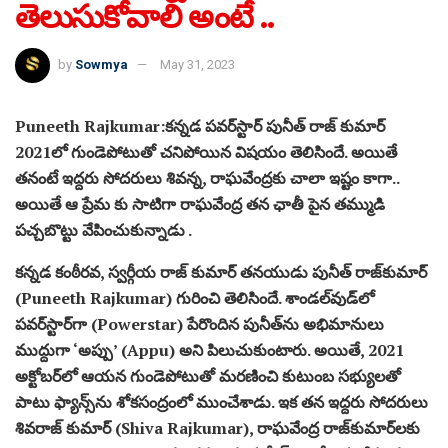
తెలుసుకోవాలి అంటే ..
by
Sowmya
May 31, 2023
Puneeth Rajkumar:కన్నడ పవర్‌స్టార్ పునీత్ రాజ్ కుమార్
2021లో గుండెపోటుతో చనిపోయిన విషయం తెలిసిందే. అయితే
తనంటే ఇద్దరు సోదరులు శివన్న, రాఘవేంద్రకు చాలా ఇష్టం కాగా..
అయితే ఆ ప్రేమ కు సాటిగా రాఘవేంద్ర తన ఛాతీ పైన తమ్ముడి
పచ్చబొట్టు వేపించుకున్నాడు .
కన్నడ కంఠీరవ, స్వర్గీయ రాజ్ కుమార్ తనయుడు పునీత్ రాజ్‌కుమార్
(Puneeth Rajkumar) గురించి తెలిసిందే. శాండల్‌వుడ్‌లో
పవర్‌స్టార్‌గా (Powerstar) పేరొందిన పునీత్‌ను అభిమానులు
ముద్దుగా ‘అప్పు’ (Appu) అని పిలుచుకుంటారు. అయితే, 2021
అక్టోబర్‌లో ఆయన గుండెపోటుతో మరణించి కుటుంబ సభ్యులతో
పాటు ఫ్యాన్స్‌ను శోకసంద్రంలో ముంచేశాడు. ఇక తన ఇద్దరు సోదరులు
శివరాజ్‌ కుమార్ (Shiva Rajkumar), రాఘవేంద్ర రాజ్‌కుమార్‌లకు