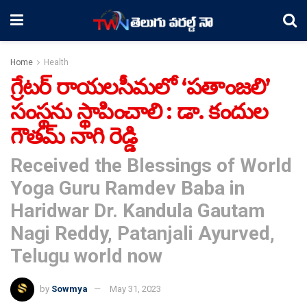
Home
Health
గ్రేటర్ రాయలసీమలో ‘పతాంజలి’
సంస్థను స్థాపించాలి : డా. కందుల
గౌతమ్ నాగి రెడ్డి
Received the Blessings of World
Yoga Guru Ramdev Baba in
Haridwar Dr. Kandula Gautam
Nagi Reddy, Patanjali Ayurved,
Telugu world now
by
Sowmya
May 31, 2023