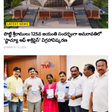
LATEST NEWS
పొట్టి శ్రీరాములు 125వ జయంతి సందర్భంగా అమరావతిలో
‘స్టాచ్యూ ఆఫ్ శాక్రిఫైస్’ విగ్రహావిష్కరణ
MARCH 16, 2026