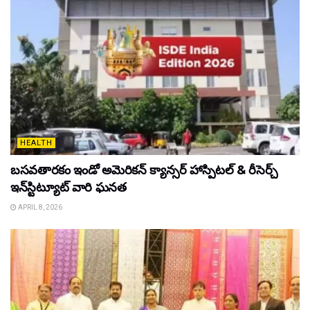
HEALTH
బసవతారకం ఇండో అమెరికన్ క్యాన్సర్ హాస్పిటల్ & రీసెర్చ్
ఇన్‌స్టిట్యూట్ వారి ఘనత
APRIL 8, 2026