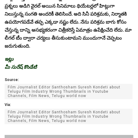
ప్రశ్నలు అడిగి వైరల్ అయిన సినిమాలు థియేటర్లలో హిట్లుగా
నిలుస్తున్న సంగతి అందరికీ తెలిసిందే. అది సినీ పరిశ్రమకు, నిర్మాతకి
ఉపయోగపడేవే తప్ప ఎక్కడా నష్టం లేదు. నేను పరిశ్రమ బాగు కోసం
చేస్తున్న దాన్ని అసభ్యకరంగా చిత్రీకరిస్తే ఏమాత్రం ఉపేక్షించేది లేదు. మా
లీగల్ టీం ద్వారా చర్యలు తీసుకుంటామని ముందుగానే చెప్పటం
జరుగుతుంది.
ఇట్లు
మీ సురేష్ కొండేటి
Source:
Film Journalist Editor Santhosham Suresh Kondeti about
Telugu Film Industry Wrong Thumbnails in Youtube
Channels, Film News, Telugu world now
Via:
Film Journalist Editor Santhosham Suresh Kondeti about
Telugu Film Industry Wrong Thumbnails in Youtube
Channels, Film News, Telugu world now