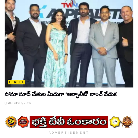
HEALTH
సోనూ సూద్ చేతుల మీదుగా ‘ఆల్ఫాలీట్’ లాంచ్ వేడుక
AUGUST 6, 2025
ADVERTISEMENT