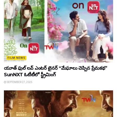
FILM NEWS
యూత్ ఫుల్ లవ్ ఎంటర్ టైనర్ “మేఘాలు చెప్పిన ప్రేమకథ”
SunNXT ఓటీటీలో స్ట్రీమింగ్
SEPTEMBER 27, 2025