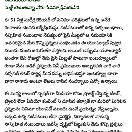
మళ్లీ చెబుతున్నా నేను సినిమా ప్రేమికుడిని
ఈ 31 ఏళ్ల సుదీర్ఘ కెరియర్ లో సినిమా పరిశ్రమలో ఉన్న అనేక
రంగాలకు చెందిన టెక్నీషియన్లు, నటీనటులతో ఉన్న సత్సంబంధాలు,
సన్నిహిత సంబంధాల నేపథ్యంలో ప్రెస్ మీట్లలో ఆ సమయానికి
అవసరమైన మేర కొన్ని ప్రశ్నలు సంధించడం ఈ యూట్యూబ్ పుట్టక
ముందు నుంచి జరుగుతూ వస్తోంది. అయితే అప్పుడు యూట్యూబ్
అంతగా లేని రోజుల్లో నేను ప్రెస్ మీట్లతో పాటుగా ఇంటర్వ్యూలలో
కూడా నేను అడిగే ప్రశ్నలకు సినీ ప్రముఖులు అబ్బురపడి వారి వారి
పర్సనల్ లెటర్ ప్యాడ్ల మీద నన్ను అభినందిస్తూ ఇంటర్వ్యూ చాలా
బాగా రాశారు అంటూ లేఖలు రాసిన సందర్భాలు ఎన్నో ఉన్నాయి.
ఈ మధ్య కాలంలో స్పెషల్ గా మీడియా కోసం ప్రొజెక్ట్ చేస్తున్న టీజర్,
ట్రైలర్ లేదా వీడియో కంటెంట్ ని చూసిన తర్వాతే నా మదిలో మిగిలిన
ప్రశ్నలను సినిమా యూనిట్ ముందు ఉంచే ప్రయత్నం చేస్తున్నాను.
అక్కడ ఉన్న నటీనటులు లేదా డైరెక్టర్లు, నిర్మాతలతో నాకున్న
సాన్నిహిత సంబంధాలు ఇవన్నీ దృష్టిలో పెట్టుకుని నేను కొన్ని ప్రశ్నలు
అడగటం, వాటికి వారు నాతో ఉన్న చనువు వల్ల సరదాగా ఒకరిద్దరూ