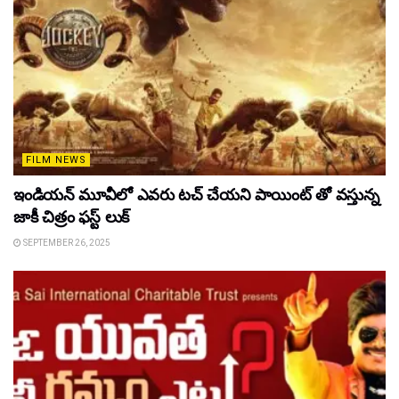
FILM NEWS
ఇండియన్ మూవీలో ఎవరు టచ్ చేయని పాయింట్ తో వస్తున్న
జాకీ చిత్రం ఫస్ట్ లుక్
SEPTEMBER 26, 2025