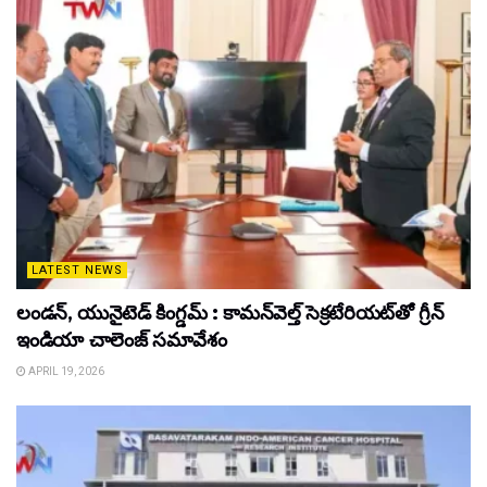
LATEST NEWS
లండన్, యునైటెడ్ కింగ్డమ్ : కామన్‌వెల్త్ సెక్రటేరియట్‌తో గ్రీన్
ఇండియా చాలెంజ్ సమావేశం
APRIL 19, 2026