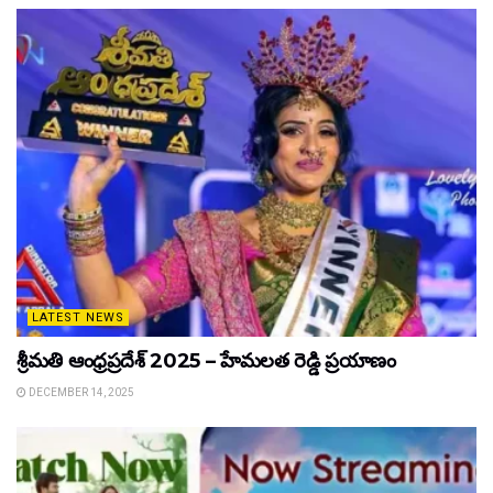
LATEST NEWS
శ్రీమతి ఆంధ్రప్రదేశ్ 2025 – హేమలత రెడ్డి ప్రయాణం
DECEMBER 14, 2025