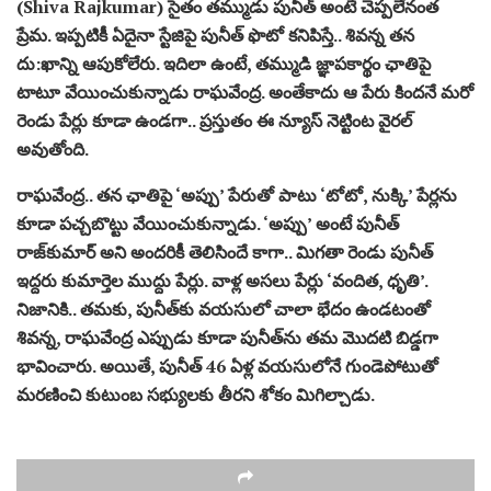
(Shiva Rajkumar) సైతం తమ్ముడు పునీత్‌ అంటే చెప్పలేనంత
ప్రేమ. ఇప్పటికీ ఏదైనా స్టేజిపై పునీత్ ఫొటో కనిపిస్తే.. శివన్న తన
దు:ఖాన్ని ఆపుకోలేరు. ఇదిలా ఉంటే, తమ్ముడి జ్ఞాపకార్థం ఛాతిపై
టాటూ వేయించుకున్నాడు రాఘవేంద్ర. అంతేకాదు ఆ పేరు కిందనే మరో
రెండు పేర్లు కూడా ఉండగా.. ప్రస్తుతం ఈ న్యూస్ నెట్టింట వైరల్
అవుతోంది.
రాఘవేంద్ర.. తన ఛాతిపై ‘అప్పు’ పేరుతో పాటు ‘టోటో, నుక్కి’ పేర్లను
కూడా పచ్చబొట్టు వేయించుకున్నాడు. ‘అప్పు’ అంటే పునీత్
రాజ్‌కుమార్ అని అందరికీ తెలిసిందే కాగా.. మిగతా రెండు పునీత్
ఇద్దరు కుమార్తెల ముద్దు పేర్లు. వాళ్ల అసలు పేర్లు ‘వందిత, ధృతి’.
నిజానికి.. తమకు, పునీత్‌కు వయసులో చాలా భేదం ఉండటంతో
శివన్న, రాఘవేంద్ర ఎప్పుడు కూడా పునీత్‌ను తమ మొదటి బిడ్డగా
భావించారు. అయితే, పునీత్‌ 46 ఏళ్ల వయసులోనే గుండెపోటుతో
మరణించి కుటుంబ సభ్యులకు తీరని శోకం మిగిల్చాడు.