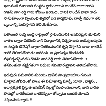
ఇటువంటి పతాంజలి సంస్థను స్థాపించాలని రాందేవ్ బాబా గారిని
గౌతమ్ నాగి రెడ్డి గారు కోరటం జరిగింది . దానికి రాందేవ్ బాబా గారు
సానుకూలంగా స్పందించి త్వరలో ఇది కార్యరూపం దాల్చే విధంగా తన
బృందాన్ని పంపిస్తానని తెలియజేసారు.
పతాంజలి సంస్థ ఆంధ్ర రాష్ట్రంలో స్థాపించడానికి అవసరమైన భూమిని
దాతల ద్వారా సేకరించి దాని నిర్మాణానికి, నిర్వహణకు అయ్యే ఖర్చును
ఆ సంస్థకు డొనేషన్ ద్వారా సేకరించడానికి కృషి చేస్తానని బాబా రాందేవ్
గారికి తెలియజేయడం జరిగింది . ఆ ప్రయత్నం కొంతవరకు
సఫలీకృతమైనదని గౌతమ్ నాగి రెడ్డి గారు తెలియజేసారు !!
తనవంతుగా వ్యక్తిగతంగా నిధులు సమకూరుస్తానని తెలియజేసారు.
ఇరువురు సమకాలీన మరియు ప్రాచీన సాంప్రదాయాల గురించి
మాట్లాడుకోవడంతో పాటు ఈ సమాజాన్ని మార్చే యోగా , ధ్యానం ,
ఆధ్యాత్మికత ప్రస్తుత జనరేషన్ పిల్లల్లో పెంపొందించాలని, భావి భారత
పౌరుల్లో భారతీయత చాటిచెప్పేలా తోడ్పాటు అందజేయాలని
చర్చించుకున్నారు !!