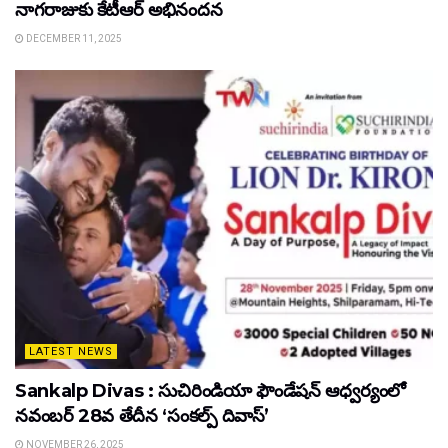
నాగరాజుకు కేటీఆర్ అభినందన
DECEMBER 11, 2025
LATEST NEWS
Sankalp Divas : సుచిరిండియా ఫౌండేషన్ ఆధ్వర్యంలో
నవంబర్ 28వ తేదీన ‘సంకల్ప్ దివాస్’
NOVEMBER 26, 2025