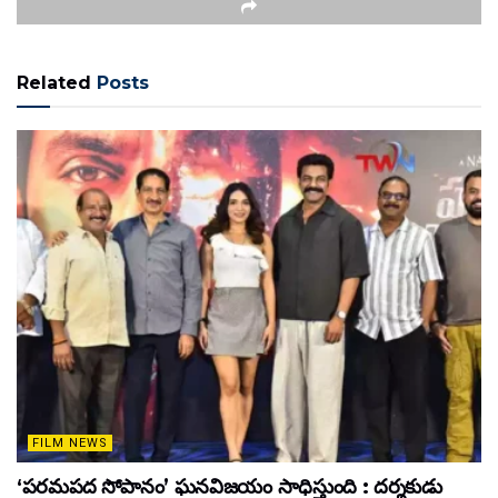
Related
Posts
FILM NEWS
‘పరమపద సోపానం’ ఘనవిజయం సాధిస్తుంది : దర్శకుడు