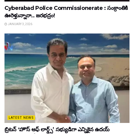
Cyberabad Police Commissionerate : సంక్రాంతికి
ఊరెళ్తున్నారా.. జరభద్రం!
JANUARY 3, 2026
LATEST NEWS
బ్రిటన్ ‘హౌస్ ఆఫ్ లార్డ్స్’ సభ్యుడిగా ఎన్నికైన ఉదయ్