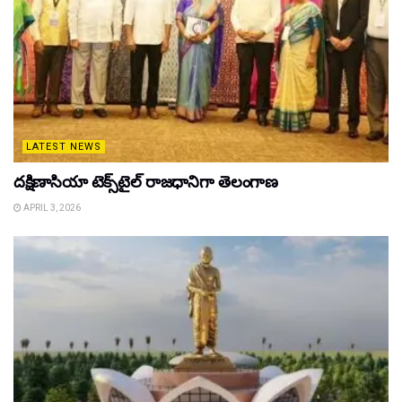
LATEST NEWS
దక్షిణాసియా టెక్స్‌టైల్ రాజధానిగా తెలంగాణ
APRIL 3, 2026