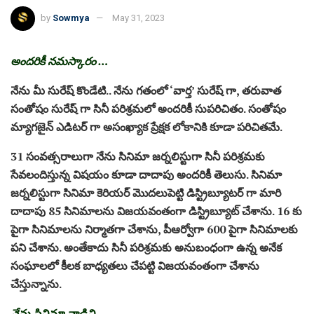
by
Sowmya
May 31, 2023
అందరికీ నమస్కారం …
నేను మీ సురేష్ కొండేటి.. నేను గతంలో ‘వార్త’ సురేష్ గా, తరువాత
సంతోషం సురేష్ గా సినీ పరిశ్రమలో అందరికీ సుపరిచితం. సంతోషం
మ్యాగజైన్ ఎడిటర్ గా అసంఖ్యాక ప్రేక్షక లోకానికి కూడా పరిచితమే.
31 సంవత్సరాలుగా నేను సినిమా జర్నలిస్టుగా సినీ పరిశ్రమకు
సేవలందిస్తున్న విషయం కూడా దాదాపు అందరికీ తెలుసు. సినిమా
జర్నలిస్టుగా సినిమా కెరియర్ మొదలుపెట్టి డిస్ట్రిబ్యూటర్ గా మారి
దాదాపు 85 సినిమాలను విజయవంతంగా డిస్ట్రిబ్యూట్ చేశాను. 16 కు
పైగా సినిమాలను నిర్మాతగా చేశాను, పీఆర్వోగా 600 పైగా సినిమాలకు
పని చేశాను. అంతేకాదు సినీ పరిశ్రమకు అనుబంధంగా ఉన్న అనేక
సంఘాలలో కీలక బాధ్యతలు చేపట్టి విజయవంతంగా చేశాను
చేస్తున్నాను.
నేను సినిమా వాడిని