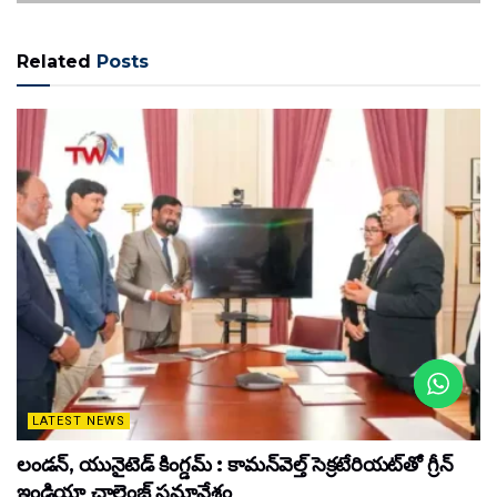
Related
Posts
LATEST NEWS
లండన్, యునైటెడ్ కింగ్డమ్ : కామన్‌వెల్త్ సెక్రటేరియట్‌తో గ్రీన్
ఇండియా చాలెంజ్ సమావేశం