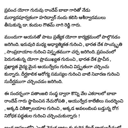
ప్రపంచ యోగా గురువు రాందేవ్ బాబా గారితో నేడు
మర్యాదపూర్వకంగా హరిద్వార్ నందు కలిసి ఆశీర్వాదములు
తీసుకున్న డా. కందుల గౌతమ్ నాగి రెడ్డి గారు.
ముందుగా ఆయనతో పాటు ప్రత్యేక యోగా కార్యక్రమంలో పాల్గొనడం
జరిగింది. ఇరువురి మధ్య ఆధ్యాత్మికత గురించి , భారత దేశ సాంస్కృతి
, సాంప్రదాయాల గురించి విస్తృతముగా చర్చ జరిగింది. ప్రపంచంలో
పెరుగుతున్న యోగా ప్రాముఖ్యత గురుంచి , భారత దేశ ప్రాచీన ,
ప్రఖ్యాత వైద్య మైన ఆయుర్వేదం గురించి విస్తృతంగా చర్చించు
కున్నారు. దీర్ఘకాలిక ఆరోగ్య సమస్యల గురించి వాటి నివారణ గురించి
సుదీర్ఘముగా చర్చించడం జరిగింది.
ఈ సందర్బంగా పతాంజలి సంస్థ ద్వారా కొన్ని వేల ఎకరాలలో బాబా
రాందేవ్ గారు స్థాపించిన నేచురోపతి , ఆయుర్వేద కాలేజీలు సందర్శించి
, అక్కడి చికిత్సాలయాల గురించి , అక్కడ అవలంబింప బడ్తున్న రోగ
నిరోధక పద్ధతుల గురించి చర్చించుకున్నారు !
ఆంధ్ర రాష్ట్రంలోని ఎంతో వెనుక బాటు కు గురైన గ్రేటర్ రాయలసీమలో