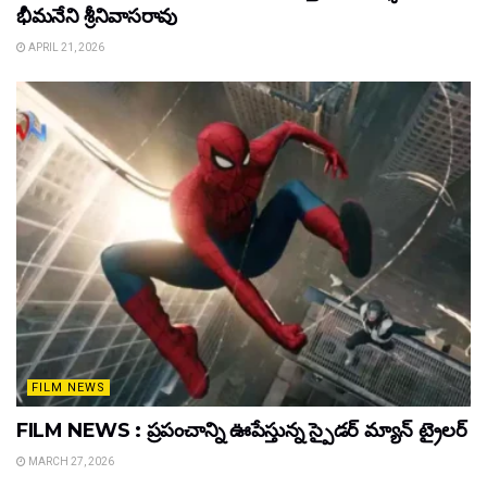
భీమనేని శ్రీనివాసరావు
APRIL 21, 2026
FILM NEWS
FILM NEWS : ప్రపంచాన్ని ఊపేస్తున్న స్పైడర్ మ్యాన్ ట్రైలర్
MARCH 27, 2026