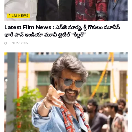
FILM NEWS
Latest Film News : ఎస్‌జె సూర్య, శ్రీ గొకులం మూవీస్‌
భారీ పాన్‌ ఇండియా మూవీ టైటిల్ “కిల్లర్”
JUNE 27, 2025