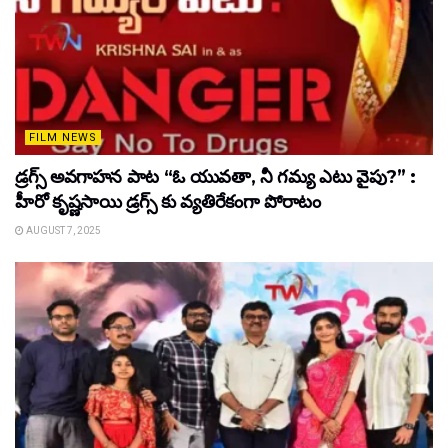
FILM NEWS
డ్రగ్స్ అవగాహన పాట “ఓ యువతా, నీ గమ్య ఎటు వైపు?” :
హీరో కృష్ణసాయి డ్రగ్స్ కు వ్యతిరేకంగా పోరాటం
AUGUST 7, 2025