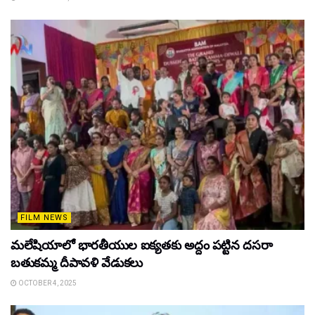
FILM NEWS
మలేషియాలో భారతీయుల ఐక్యతకు అద్దం పట్టిన దసరా
బతుకమ్మ దీపావళి వేడుకలు
OCTOBER 4, 2025