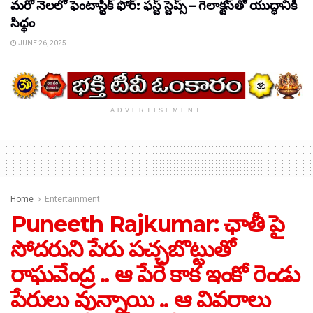
మరో నెలలో ఫెంటాస్టిక్ ఫోర్: ఫస్ట్ స్టెప్స్ – గెలాక్టస్‌తో యుద్ధానికి
సిద్ధం
JUNE 26, 2025
ADVERTISEMENT
Home
Entertainment
Puneeth Rajkumar: ఛాతీ పై
సోదరుని పేరు పచ్చబొట్టుతో
రాఘవేంద్ర .. ఆ పేరే కాక ఇంకో రెండు
పేరులు వున్నాయి .. ఆ వివరాలు