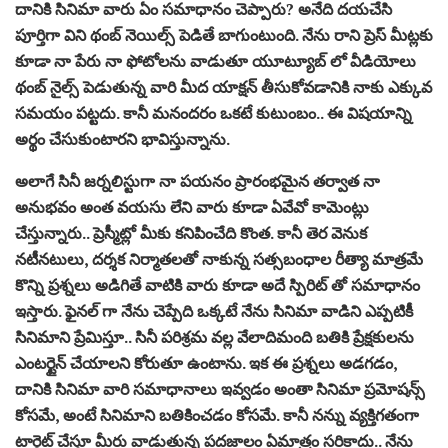
దానికి సినిమా వారు ఏం సమాధానం చెప్పారు? అనేది దయచేసి
పూర్తిగా విని థంబ్ నెయిల్స్ పెడితే బాగుంటుంది. నేను రాని ప్రెస్ మీట్లకు
కూడా నా పేరు నా ఫోటోలను వాడుతూ యూట్యూబ్ లో వీడియోలు
థంబ్ నైల్స్ పెడుతున్న వారి మీద యాక్షన్ తీసుకోవడానికి నాకు ఎక్కువ
సమయం పట్టదు. కానీ మనందరం ఒకటే కుటుంబం.. ఈ విషయాన్ని
అర్థం చేసుకుంటారని భావిస్తున్నాను.
అలాగే సినీ జర్నలిస్టుగా నా పయనం ప్రారంభమైన తర్వాత నా
అనుభవం అంత వయసు లేని వారు కూడా ఏవేవో కామెంట్లు
చేస్తున్నారు.. ప్రెస్మీట్లో మీకు కనిపించేది కొంత. కానీ తెర వెనుక
నటీనటులు, దర్శక నిర్మాతలతో నాకున్న సత్సబంధాల రీత్యా మాత్రమే
కొన్ని ప్రశ్నలు అడిగితే వాటికి వారు కూడా అదే స్పిరిట్ తో సమాధానం
ఇస్తారు. ఫైనల్ గా నేను చెప్పేది ఒక్కటే నేను సినిమా వాడిని ఎప్పటికీ
సినిమాని ప్రేమిస్తూ.. సినీ పరిశ్రమ వల్ల వేలాదిమంది బతికి ప్రేక్షకులను
ఎంటర్టైన్ చేయాలని కోరుతూ ఉంటాను. ఇక ఈ ప్రశ్నలు అడగడం,
దానికి సినిమా వారి సమాధానాలు ఇవ్వడం అంతా సినిమా ప్రమోషన్స్
కోసమే, అంటే సినిమాని బతికించడం కోసమే. కానీ నన్ను వ్యక్తిగతంగా
టార్గెట్ చేస్తూ మీరు వాడుతున్న పదజాలం ఏమాత్రం సరికాదు.. నేను