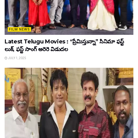
FILM NEWS
Latest Telugu Movies : “ప్రేమిస్తున్నా” సినిమా ఫస్ట్
లుక్, ఫస్ట్ సాంగ్ అరెరె విడుదల
JULY 1, 2025