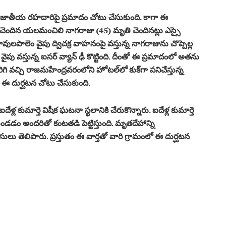
జాతీయ రహదారిపై ప్రమాదం చోటు చేసుకుంది. కాగా ఈ
చెందిన యలమంచిలి నాగరాజు (45) మృతి చెందినట్లు ఎస్సై
ావులపాలెం వైపు ద్విచక్ర వాహనంపై వస్తున్న నాగరాజును చొప్పెల్ల
వస్తున్న ఐసర్‌ వ్యాన్‌ ఢీ కొట్టింది. దీంతో ఈ ప్రమాదంలో అతను
రిగి వచ్చి రాజమహేంద్రవరంలోని హోటల్‌లో కుక్‌గా పనిచేస్తున్న
 ఈ దుర్ఘటన చోటు చేసుకుంది.
ల కుమార్తె విషీక ఘటనా స్థలానికి చేరుకొన్నారు. ఐదేళ్ల కుమార్తె
స్తుండడం అందరితో కంటతడి పెట్టిస్తుంది. మృతదేహాన్ని
ులు తెలిపారు. ప్రస్తుతం ఈ వార్తతో వారి గ్రామంలో ఈ దుర్ఘటన