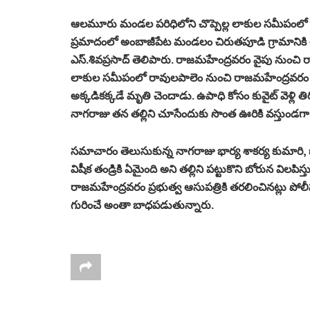
ఆలమూరు మండల పరిధిలోని చొప్పెల్ల లాకుల సమీపంలో 
ప్రమాదంలో అంబాజీపేట మండలం చిరుతపూడి గ్రామానికి 
ఎస్‌.శివప్రసాద్‌ తెలిపారు. రాజమహేంద్రవరం వైపు నుంచి ర
లాకుల సమీపంలో రావులపాలెం నుంచి రాజమహేంద్రవరం వైపు 
అక్కడికక్కడే మృతి చెందాడు. ఉపాధి కోసం కువైట్‌ వెళ్లి తి
నాగరాజు తన తల్లిని చూసేందుకు సొంత ఊరికి వస్తుండగా
సమాచారం తెలుసుకున్న నాగరాజు భార్య శాకర్య కుమారి, ఐదేళ్
విషీక తండ్రికి ఏమైంది అని తల్లిని పట్టుకొని బోరున విలపి
రాజమహేంద్రవరం ప్రభుత్వ ఆసుపత్రికి తరలించినట్లు పోలీస
గురించే అంతా బాధపడుతున్నారు.