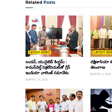
Related
Posts
LATEST NEWS
LATEST NE
లండన్, యునైటెడ్ కింగ్డమ్ :
దక్షిణాసియా టె
కామన్‌వెల్త్ సెక్రటేరియట్‌తో గ్రీన్
తెలంగాణ
ఇండియా చాలెంజ్ సమావేశం
APRIL 3, 2026
APRIL 19, 2026