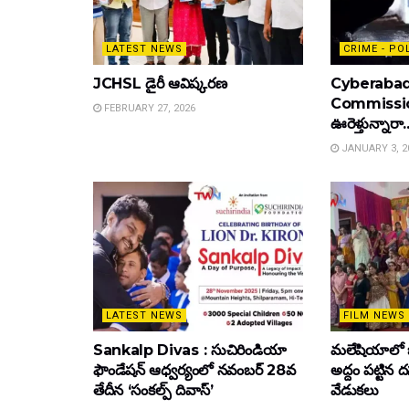
LATEST NEWS
CRIME - PO
JCHSL డైరీ ఆవిష్కరణ
Cyberabad
Commissione
FEBRUARY 27, 2026
ఊరెళ్తున్నారా.
JANUARY 3, 2
LATEST NEWS
FILM NEWS
Sankalp Divas : సుచిరిండియా
మలేషియాలో 
ఫౌండేషన్ ఆధ్వర్యంలో నవంబర్ 28వ
అద్దం పట్టిన
తేదీన ‘సంకల్ప్ దివాస్’
వేడుకలు