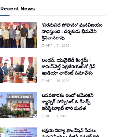
Recent News
‘పరమపద సోపానం’ ఘనవిజయం
సాధిస్తుంది : దర్శకుడు భీమనేని
శ్రీనివాసరావు
APRIL 21, 2026
లండన్, యునైటెడ్ కింగ్డమ్ :
కామన్‌వెల్త్ సెక్రటేరియట్‌తో గ్రీన్
ఇండియా చాలెంజ్ సమావేశం
APRIL 19, 2026
బసవతారకం ఇండో అమెరికన్
క్యాన్సర్ హాస్పిటల్ & రీసెర్చ్
ఇన్‌స్టిట్యూట్ వారి ఘనత
APRIL 8, 2026
అక్షయ విద్యా ఫౌండేషన్ సేవలు
ప్రశంసనీయం : డీజీపీ శివధర్ రెడ్డి