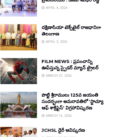
APRIL 4, 2026
దక్షిణాసియా టెక్స్‌టైల్ రాజధానిగా
తెలంగాణ
APRIL 3, 2026
FILM NEWS : ప్రపంచాన్ని
ఊపేస్తున్న స్పైడర్ మ్యాన్ ట్రైలర్
MARCH 27, 2026
పొట్టి శ్రీరాములు 125వ జయంతి
సందర్భంగా అమరావతిలో ‘స్టాచ్యూ
ఆఫ్ శాక్రిఫైస్’ విగ్రహావిష్కరణ
MARCH 16, 2026
JCHSL డైరీ ఆవిష్కరణ