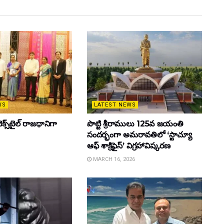
WS
LATEST NEWS
క్స్‌టైల్ రాజధానిగా
పొట్టి శ్రీరాములు 125వ జయంతి
సందర్భంగా అమరావతిలో ‘స్టాచ్యూ
ఆఫ్ శాక్రిఫైస్’ విగ్రహావిష్కరణ
MARCH 16, 2026