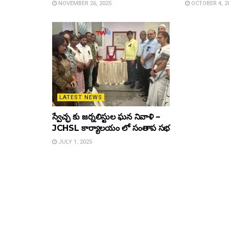
NOVEMBER 26, 2025
OCTOBER 4, 2
LATEST NEWS
స్వేచ్ఛ కు జర్నలిస్టుల ఘన నివాళి –
JCHSL కార్యాలయం లో సంతాప సభ
JULY 1, 2025