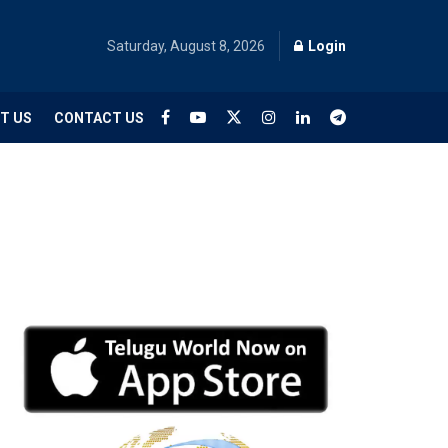
Saturday, August 8, 2026
Login
T US
CONTACT US