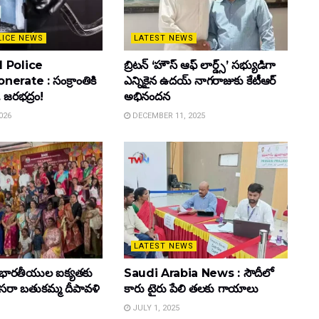
LICE NEWS
LATEST NEWS
 Police
బ్రిటన్ ‘హౌస్ ఆఫ్ లార్డ్స్’ సభ్యుడిగా
rate : సంక్రాంతికి
ఎన్నికైన ఉదయ్ నాగరాజుకు కేటీఆర్
. జరభద్రం!
అభినందన
026
DECEMBER 11, 2025
LATEST NEWS
భారతీయుల ఐక్యతకు
Saudi Arabia News : సౌదీలో
 దసరా బతుకమ్మ దీపావళి
కారు టైరు పేలి తలకు గాయాలు
JULY 1, 2025