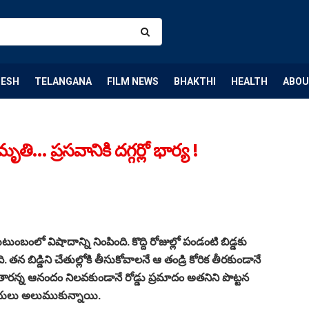
DESH
TELANGANA
FILM NEWS
BHAKTHI
HEALTH
ABOU
ృతి… ప్రసవానికి దగ్గర్లో భార్య !
ంబంలో విషాదాన్ని నింపింది. కొద్ది రోజుల్లో పండంటి బిడ్డకు
 తన బిడ్డిని చేతుల్లోకి తీసుకోవాలనే ఆ తండ్రి కోరిక తీరకుండానే
న్న ఆనందం నిలవకుండానే రోడ్డు ప్రమాదం అతనిని పొట్టన
ఛాయలు అలుముకున్నాయి.