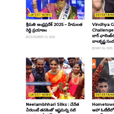
LATEST NEWS
ENTERTAIN
శ్రీమతి ఆంధ్రప్రదేశ్ 2025 – హేమలత
Vindhya Go
రెడ్డి ప్రయాణం
Challenge : వ
బార్ ఛాలెంజ్‌
DECEMBER 14, 2025
బాల‌కృష్ణ‌ సంద
MAY 26, 2025
LATEST NEWS
ENTERTAIN
Neelambhhari Silks : చేనేత
Hometown
చీరలంటే తనకెంతో ఇష్టమన్న నటి
ఆహా ఓటీటీలో