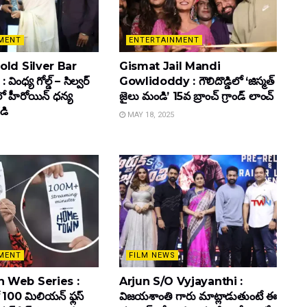
MENT
ENTERTAINMENT
ld Silver Bar
Gismat Jail Mandi
ింధ్య గోల్డ్ – సిల్వర్
Gowlidoddy : గౌలిదొడ్డిలో ‘జిస్మత్
లో హీరోయిన్ ధ‌న్య
జైలు మండి’ 15వ బ్రాంచ్ గ్రాండ్ లాంచ్
డి
MAY 18, 2025
MENT
FILM NEWS
 Web Series :
Arjun S/O Vyjayanthi :
 100 మిలియన్ ఫ్లస్
విజయశాంతి గారు మాట్లాడుతుంటే ఈ