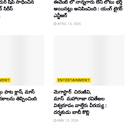
యర్ షిప్ సాధించిన
ఈవెంట్ లో నాన్నగారు లేని లోటు భర్తీ
్ సిరీస్
అయినట్లు అనిపించింది : యంగ్ టైగర్
ఎన్టీఆర్
5
APRIL 13, 2025
MENT
ENTERTAINMENT
ట్టు పాట క్లాస్, మాస్
మెగాస్టార్ చిరంజీవి,
ూనకాలను తెప్పించింది
మాస్ మహారాజా రవితేజల
విశ్వరూపం వాల్తేరు వీరయ్య :
దర్శకుడు బాబీ కొల్లి
MAY 13, 2024