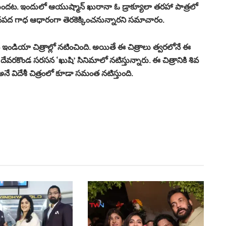
 వెళ్లనుందట. ఇందులో ఆయుష్మాన్ ఖురానా ఓ డ్రాక్యూలా తరహా పాత్రలో
నీ జానపద గాధ ఆధారంగా తెరకెక్కించనున్నారని సమాచారం.
డియా చిత్రాల్లో నటించింది. అయితే ఈ చిత్రాలు త్వరలోనే ఈ
దేవరకొండ సరసన ‘ఖుషి’ సినిమాలో నటిస్తున్నారు. ఈ చిత్రానికి శివ
’ అనే విదేశీ చిత్రంలో కూడా సమంత నటిస్తుంది.