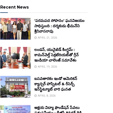
Recent News
‘పరమపద సోపానం’ ఘనవిజయం
సాధిస్తుంది : దర్శకుడు భీమనేని
శ్రీనివాసరావు
APRIL 21, 2026
లండన్, యునైటెడ్ కింగ్డమ్ :
కామన్‌వెల్త్ సెక్రటేరియట్‌తో గ్రీన్
ఇండియా చాలెంజ్ సమావేశం
APRIL 19, 2026
బసవతారకం ఇండో అమెరికన్
క్యాన్సర్ హాస్పిటల్ & రీసెర్చ్
ఇన్‌స్టిట్యూట్ వారి ఘనత
APRIL 8, 2026
అక్షయ విద్యా ఫౌండేషన్ సేవలు
ప్రశంసనీయం : డీజీపీ శివధర్ రెడ్డి