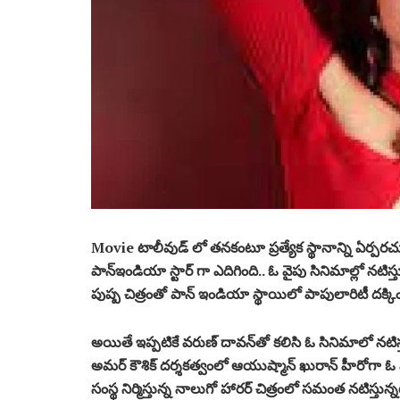
Movie టాలీవుడ్ లో తనకంటూ ప్రత్యేక స్థానాన్ని ఏర్పరచు
పాన్ఇండియా స్టార్ గా ఎదిగింది.. ఓ వైపు సినిమాల్లో నటిస్తూనే
పుష్ప చిత్రంతో పాన్‌ ఇండియా స్థాయిలో పాపులారిటీ దక్కించ
అయితే ఇప్పటికే వరుణ్‌ దావన్‌తో కలిసి ఓ సినిమాలో నటిస్తున
అమర్ కౌశిక్ దర్శకత్వంలో ఆయుష్మాన్ ఖురాన్ హీరోగా ఓ హారర్ 
సంస్థ నిర్మిస్తున్న నాలుగో హారర్‌ చిత్రంలో సమంత నటిస్