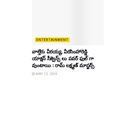
ENTERTAINMENT
వాల్తేరు వీరయ్య, వీరసింహారెడ్డి
యాక్షన్ సీక్వెన్స్ లు పవర్ ఫుల్ గా
వుంటాయి : రామ్ లక్ష్మణ్ మాస్టర్స్
MAY 13, 2024