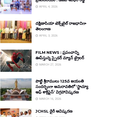
APRIL 4, 2026
దక్షిణాసియా టెక్స్‌టైల్ రాజధానిగా
తెలంగాణ
APRIL 3, 2026
FILM NEWS : ప్రపంచాన్ని
ఊపేస్తున్న స్పైడర్ మ్యాన్ ట్రైలర్
MARCH 27, 2026
పొట్టి శ్రీరాములు 125వ జయంతి
సందర్భంగా అమరావతిలో ‘స్టాచ్యూ
ఆఫ్ శాక్రిఫైస్’ విగ్రహావిష్కరణ
MARCH 16, 2026
JCHSL డైరీ ఆవిష్కరణ