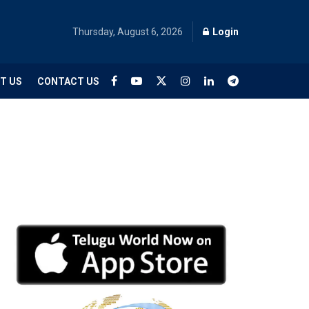
Thursday, August 6, 2026
Login
T US
CONTACT US