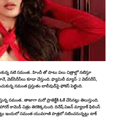
కున్న నటి సమంత.. హిందీ తో పాటు పలు చిత్రాల్లో నటిస్తూ
, వెబ్‌సిరీస్‌లు కూడా చేస్తుంది. ఫ్యామిలీ మ్యాన్‌-2 వెబ్​సరీస్​,
ుకున్న సమంత ప్రస్తుతం బాలీవుడ్‌పై ఫోకస్‌ పెట్టింది.
్న సమంత.. తాజాగా మరో ప్రాజెక్ట్‌కి ఓకే చేసినట్లు తెలుస్తుంది.
కామెడీ చిత్రం తెరకెక్కనుంది. దినేష్‌ విజన్‌ మ్యాడాక్‌ ఫిలింస్‌
తున్నట్లు ఇందులో సమంత యువరాణి పాత్రలో నటించనున్నట్లు టాక్‌