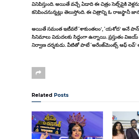
వినిపిస్తుంది. అయితే వచ్చే ఏడాది ఈ చిత్రం సెట్స్‌పైకి
కనిపించనున్నట్లు తెలుస్తోంది. ఈ చిత్రాన్ని ఓ రాజస్థా
అయితే సమంత ఇటీవలే ‘శాకుంతలం’, ‘యశోద’ అనే పాన్‌ ఇం
సినిమాలు విడుదలకు సిద్ధంగా ఉన్నాయి. ప్రస్తుతం విజయ్‌ 
నిర్వాణ దర్శకుడు. వీటితో పాటే ‘అరేంజ్‌మెంట్స్‌ ఆఫ్‌ లవ్‌
Related
Posts