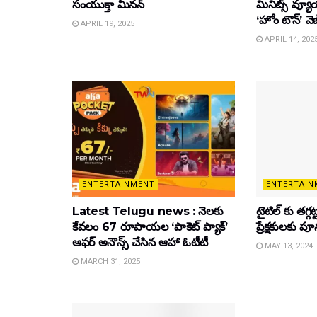
సంయుక్తా మీనన్‌
మినిట్స్ వ్యూ
‘హోం టౌన్’ వెబ
APRIL 19, 2025
APRIL 14, 202
ENTERTAINMENT
ENTERTAIN
Latest Telugu news : నెలకు
టైటిల్‌ కు తగ్గ
కేవలం 67 రూపాయల ‘పాకెట్ ప్యాక్’
ప్రేక్షకులకు ప
ఆఫర్ అనౌన్స్ చేసిన ఆహా ఓటీటీ
MAY 13, 2024
MARCH 31, 2025