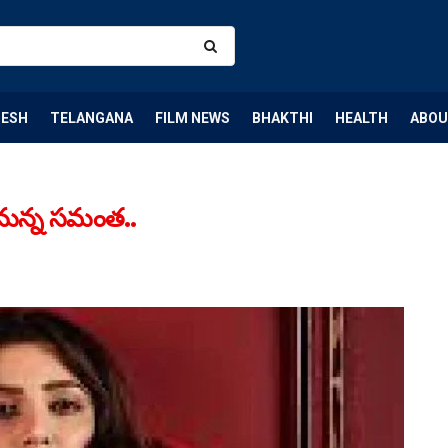
DESH
TELANGANA
FILM NEWS
BHAKTHI
HEALTH
ABOU
నున్న సమంత..