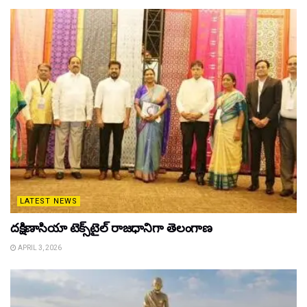
LATEST NEWS
దక్షిణాసియా టెక్స్‌టైల్ రాజధానిగా తెలంగాణ
APRIL 3, 2026