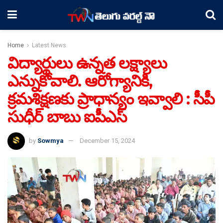
Home
Latest News
విద్యార్థులు ఉన్నత లక్ష్యాలు
ఎన్నుకోవాలి. ఆరోగ్యానికి,
క్రమశిక్షణకు ప్రాధాన్యం ఇవ్వాలి : సీపీ
సుధీర్ బాబు ఐపీఎస్
by
Sowmya
December 15, 2024