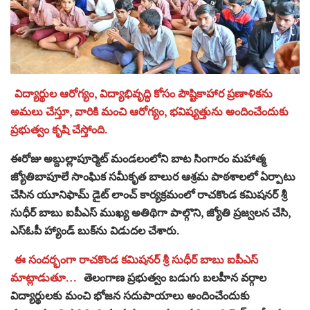
విద్యార్థుల ఆరోగ్యం, విద్యాభివృద్ధి కోసం పౌష్టికాహార ప్రణాళికను
అమలు చేస్తూ, వారికి మంచి ఆరోగ్యం, భవిష్యత్తును అందించేందుకు
ప్రభుత్వం కృషి చేస్తోంది.
ఈరోజు అబ్దుల్లాపూర్మెట్ మండలంలోని బాట సింగారం మహాత్మ
జ్యోతిబాపూలే సాంఘిక సమీకృత బాలుర ఆశ్రమ పాఠశాలలో ఏర్పాటు
చేసిన యూనిఫామ్ డైట్ లాంచ్ కార్యక్రమంలో రాచకొండ కమిషనర్ శ్రీ
సుధీర్ బాబు ఐపీఎస్ ముఖ్య అతిథిగా పాల్గొని, జ్యోతి ప్రజ్వలన చేసి,
ఎస్ఓపీ హ్యాండ్ బుక్‌ను విడుదల చేశారు.
ఈ సందర్భంగా రాచకొండ కమిషనర్ శ్రీ సుధీర్ బాబు ఐపీఎస్
మాట్లాడుతూ…
తెలంగాణ ప్రభుత్వం బడుగు బలహీన వర్గాల
విద్యార్థులకు మంచి భోజన సదుపాయాలు అందించేందుకు