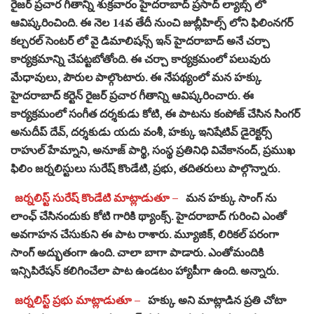
రైజర్ ప్రచార గీతాన్ని శుక్రవారం హైదరాబాద్ ప్రసాద్ ల్యాబ్స్ లో
ఆవిష్కరించింది. ఈ నెల 14వ తేదీ నుంచి జుబ్లీహిల్స్ లోని ఫిలింనగర్
కల్చరల్ సెంటర్ లో వై డిమాలిషన్స్ ఇన్ హైదరాబాద్ అనే చర్చా
కార్యక్రమాన్ని చేపట్టబోతోంది. ఈ చర్చా కార్యక్రమంలో పలువురు
మేధావులు, పౌరుల పాల్గొంటారు. ఈ నేపథ్యంలో మన హక్కు
హైదరాబాద్ కర్టెన్ రైజర్ ప్రచార గీతాన్ని ఆవిష్కరించారు. ఈ
కార్యక్రమంలో సంగీత దర్శకుడు కోటి, ఈ పాటను కంపోజ్ చేసిన సింగర్
అనుదీప్ దేవ్, దర్శకుడు యదు వంశీ, హక్కు ఇనిషేటివ్ డైరెక్టర్స్
రాహుల్ హేమ్నాని, అనూజ్ పార్థి, సంస్థ ప్రతినిధి వివేకానంద్, ప్రముఖ
ఫిలిం జర్నలిస్టులు సురేష్ కొండేటి, ప్రభు, తదితరులు పాల్గొన్నారు.
జర్నలిస్ట్ సురేష్ కొండేటి మాట్లాడుతూ –
మన హక్కు సాంగ్ ను
లాంఛ్ చేసినందుకు కోటి గారికి థ్యాంక్స్. హైదరాబాద్ గురించి ఎంతో
అవగాహన చేసుకుని ఈ పాట రాశారు. మ్యూజిక్, లిరికల్ పరంగా
సాంగ్ అద్భుతంగా ఉంది. చాలా బాగా పాడారు. ఎంతోమందికి
ఇన్సిపిరేషన్ కలిగించేలా పాట ఉండటం హ్యాపీగా ఉంది. అన్నారు.
జర్నలిస్ట్ ప్రభు మాట్లాడుతూ –
హక్కు అని మాట్లాడిన ప్రతి చోటా