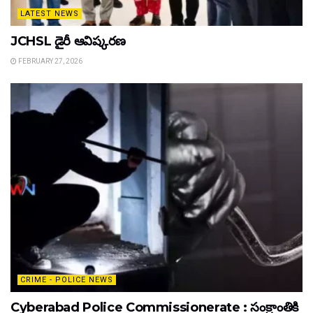
LATEST NEWS
JCHSL డైరీ ఆవిష్కరణ
FEBRUARY 27, 2026
CRIME - POLICE NEWS
Cyberabad Police Commissionerate : సంక్రాంతికి