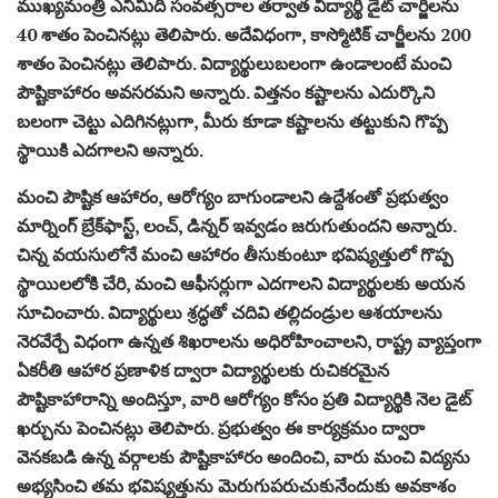
ముఖ్యమంత్రి ఎనిమిది సంవత్సరాల తర్వాత విద్యార్థి డైట్ చార్జీలను
40 శాతం పెంచినట్లు తెలిపారు. అదేవిధంగా, కాస్మోటిక్ చార్జీలను 200
శాతం పెంచినట్లు తెలిపారు. విద్యార్థులుబలంగా ఉండాలంటే మంచి
పౌష్టికాహారం అవసరమని అన్నారు. విత్తనం కష్టాలను ఎదుర్కొని
బలంగా చెట్టు ఎదిగినట్లుగా, మీరు కూడా కష్టాలను తట్టుకుని గొప్ప
స్థాయికి ఎదగాలని అన్నారు.
మంచి పౌష్టిక ఆహారం, ఆరోగ్యం బాగుండాలని ఉద్దేశంతో ప్రభుత్వం
మార్నింగ్ బ్రేక్‌ఫాస్ట్, లంచ్, డిన్నర్ ఇవ్వడం జరుగుతుందని అన్నారు.
చిన్న వయసులోనే మంచి ఆహారం తీసుకుంటూ భవిష్యత్తులో గొప్ప
స్థాయిలలోకి చేరి, మంచి ఆఫీసర్లుగా ఎదగాలని విద్యార్థులకు అయన
సూచించారు. విద్యార్థులు శ్రద్ధతో చదివి తల్లిదండ్రుల ఆశయాలను
నెరవేర్చే విధంగా ఉన్నత శిఖరాలను అధిరోహించాలని, రాష్ట్ర వ్యాప్తంగా
ఏకరీతి ఆహార ప్రణాళిక ద్వారా విద్యార్థులకు రుచికరమైన
పౌష్టికాహారాన్ని అందిస్తూ, వారి ఆరోగ్యం కోసం ప్రతి విద్యార్థికి నెల డైట్
ఖర్చును పెంచినట్లు తెలిపారు. ప్రభుత్వం ఈ కార్యక్రమం ద్వారా
వెనకబడి ఉన్న వర్గాలకు పౌష్టికాహారం అందించి, వారు మంచి విద్యను
అభ్యసించి తమ భవిష్యత్తును మెరుగుపరుచుకునేందుకు అవకాశం