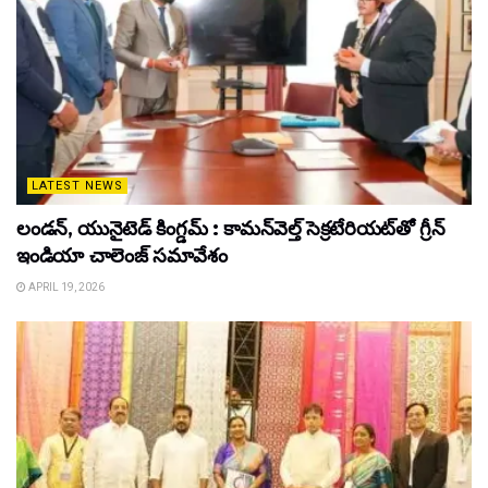
LATEST NEWS
లండన్, యునైటెడ్ కింగ్డమ్ : కామన్‌వెల్త్ సెక్రటేరియట్‌తో గ్రీన్
ఇండియా చాలెంజ్ సమావేశం
APRIL 19, 2026