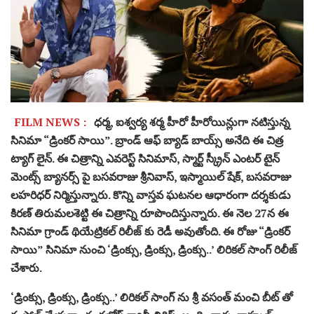
FILM NEWS :
ధర్మ, ఐశ్వర్య శర్మ హీరో హీరోయిన్లుగా నటిస్తున్న
సినిమా “డ్రింకర్ సాయి”. బ్రాండ్ ఆఫ్ బ్యాడ్ బాయ్స్ అనేది ఈ చిత్ర
ట్యాగ్ లైన్. ఈ చిత్రాన్ని ఎవరెస్ట్ సినిమాస్, స్మార్ట్ స్క్రీన్ ఎంటర్ టైన్
మెంట్స్ బ్యానర్స్ పై బసవరాజు శ్రీనివాస్, ఇస్మాయిల్ షేక్, బసవరాజు
లహరిధర్ నిర్మిస్తున్నారు. కొన్ని వాస్తవ ఘటనల ఆధారంగా దర్శకుడు
కిరణ్ తిరుమలశెట్టి ఈ చిత్రాన్ని రూపొందిస్తున్నారు. ఈ నెల 27న ఈ
సినిమా గ్రాండ్ థియేట్రికల్ రిలీజ్ కు రెడీ అ‌వుతోంది. ఈ రోజు “డ్రింకర్
సాయి” సినిమా నుంచి ‘డ్రింక్సు, డ్రింక్సు, డ్రింక్సు..’ లిరికల్ సాంగ్ రిలీజ్
చేశారు.
‘డ్రింక్సు, డ్రింక్సు, డ్రింక్సు..’ లిరికల్ సాంగ్ ను శ్రీ వసంత్ మంచి బీట్ తో