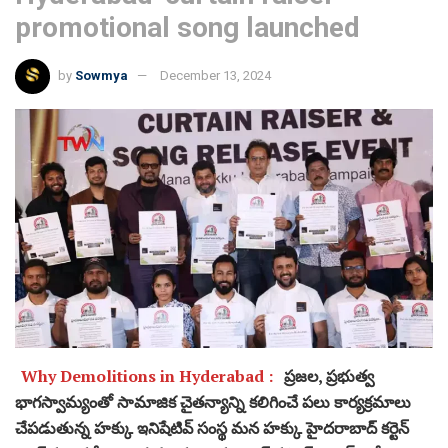
promotional song launched
by
Sowmya
December 13, 2024
Why Demolitions in Hyderabad :
ప్రజల, ప్రభుత్వ
భాగస్వామ్యంతో సామాజిక చైతన్యాన్ని కలిగించే పలు కార్యక్రమాలు
చేపడుతున్న హక్కు ఇనిషేటివ్ సంస్థ మన హక్కు హైదరాబాద్ కర్టెన్