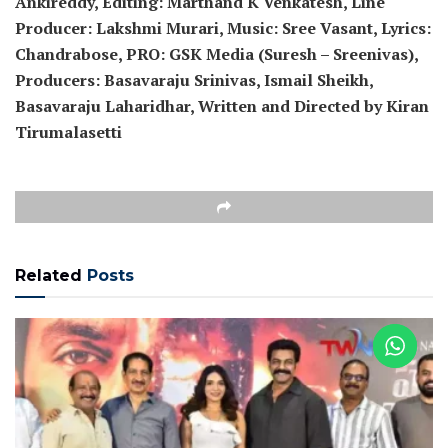
Ankireddy, Editing: Marthand K Venkatesh, Line
Producer: Lakshmi Murari, Music: Sree Vasant, Lyrics:
Chandrabose, PRO: GSK Media (Suresh – Sreenivas),
Producers: Basavaraju Srinivas, Ismail Sheikh,
Basavaraju Laharidhar, Written and Directed by Kiran
Tirumalasetti
Related
Posts