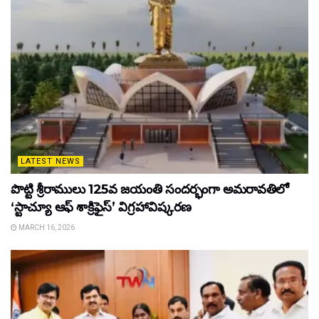
LATEST NEWS
పొట్టి శ్రీరాములు 125వ జయంతి సందర్భంగా అమరావతిలో
‘స్టాచ్యూ ఆఫ్ శాక్రిఫైస్’ విగ్రహావిష్కరణ
MARCH 16, 2026