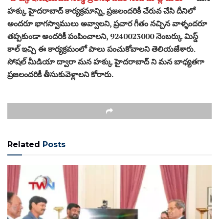
హక్కు హైదరాబాద్ కార్యక్రమాన్ని, ప్రజలందరికీ చేరువ చేసి దీనిలో
అందరూ భాగస్వాములు అవ్వాలని, ప్రచార గీతం నచ్చిన వాళ్ళందరూ
తప్పకుండా అందరికీ పంపించాలని, 9240023000 నెంబర్కు మిస్డ్
కాల్ ఇచ్చి ఈ కార్యక్రమంలో పాలు పంచుకోవాలని తెలియజేశారు.
సోషల్ మీడియా ద్వారా మన హక్కు హైదరాబాద్ ని మన బాధ్యతగా
ప్రజలందరికీ తీసుకువెళ్లాలని కోరారు.
Related
Posts