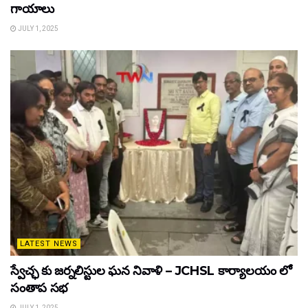
గాయాలు
JULY 1, 2025
LATEST NEWS
స్వేచ్ఛ కు జర్నలిస్టుల ఘన నివాళి – JCHSL కార్యాలయం లో
సంతాప సభ
JULY 1, 2025