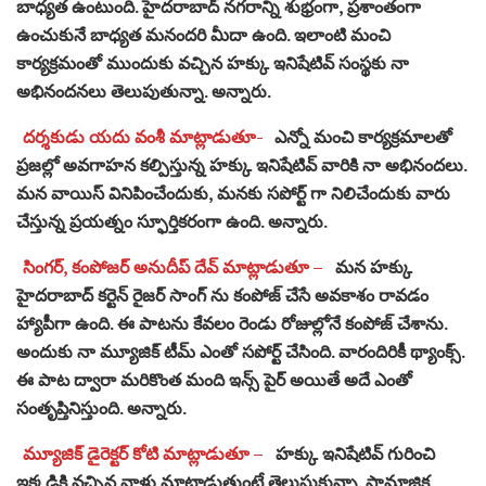
బాధ్యత ఉంటుంది. హైదరాబాద్ నగరాన్ని శుభ్రంగా, ప్రశాంతంగా
ఉంచుకునే బాధ్యత మనందరి మీదా ఉంది. ఇలాంటి మంచి
కార్యక్రమంతో ముందుకు వచ్చిన హక్కు ఇనిషేటివ్ సంస్థకు నా
అభినందనలు తెలుపుతున్నా. అన్నారు.
దర్శకుడు యదు వంశీ మాట్లాడుతూ-
ఎన్నో మంచి కార్యక్రమాలతో
ప్రజల్లో అవగాహన కల్పిస్తున్న హక్కు ఇనిషేటివ్ వారికి నా అభినందలు.
మన వాయిస్ వినిపించేందుకు, మనకు సపోర్ట్ గా నిలిచేందుకు వారు
చేస్తున్న ప్రయత్నం స్ఫూర్తికరంగా ఉంది. అన్నారు.
సింగర్, కంపోజర్ అనుదీప్ దేవ్ మాట్లాడుతూ –
మన హక్కు
హైదరాబాద్ కర్టెన్ రైజర్ సాంగ్ ను కంపోజ్ చేసే అవకాశం రావడం
హ్యాపీగా ఉంది. ఈ పాటను కేవలం రెండు రోజుల్లోనే కంపోజ్ చేశాను.
అందుకు నా మ్యూజిక్ టీమ్ ఎంతో సపోర్ట్ చేసింది. వారందిరికీ థ్యాంక్స్.
ఈ పాట ద్వారా మరికొంత మంది ఇన్స్ పైర్ అయితే అదే ఎంతో
సంతృప్తినిస్తుంది. అన్నారు.
మ్యూజిక్ డైరెక్టర్ కోటి మాట్లాడుతూ –
హక్కు ఇనిషేటివ్ గురించి
ఇక్కడికి వచ్చిన వాళ్లు మాట్లాడుతుంటే తెలుసుకున్నా. సామాజిక