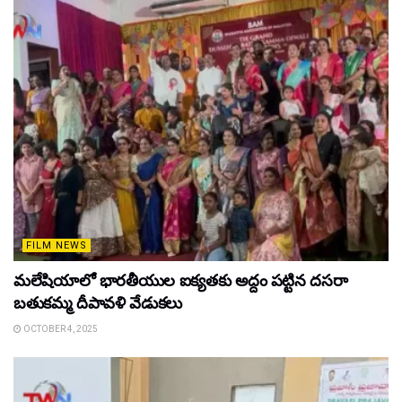
FILM NEWS
మలేషియాలో భారతీయుల ఐక్యతకు అద్దం పట్టిన దసరా
బతుకమ్మ దీపావళి వేడుకలు
OCTOBER 4, 2025