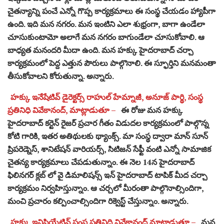
చైతన్యాన్ని పంచే ఎన్నో గొప్ప కార్యక్రమాలు ఈ సంస్థ చేయడం హ్యాపీగా
ఉంది. ఇది మన నగరం. మన ఇంటిని ఎలా శుభ్రంగా, బాగా ఉండేలా
చూసుకుంటామో అలాగే మన నగరం బాగుండేలా చూసుకోవాలి. ఆ
బాధ్యత మనందరి మీదా ఉంది. మన హక్కు హైదరాబాద్ చర్చా
కార్యక్రమంలో పెద్ద ఎత్తున పౌరులు పాల్గొనాలి. ఈ స్ఫూర్తిని మనమంతా
తీసుకోవాలని కోరుతున్నా. అన్నారు.
హక్కు ఇనేషేటివ్ డైరెక్టర్స్ రాహుల్ హేమ్నాజీ, అనూజ్ పార్థి, సంస్థ
ప్రతినిధి వివేకానంద్, మాట్లాడుతూ –
ఈ రోజు మన హక్కు
హైదరాబాద్ కర్టెన్ రైజర్ ప్రచార గీతం విడుదల కార్యక్రమంలో పాల్గొన్న
కోటి గారికి, ఇతర అతిథులకు థ్యాంక్స్. మా సంస్థ ద్వారా మాన్ సూన్
ప్రిపరెడ్నెస్, శానిటేషన్ వారియర్స్, సిటిజన్ సేఫ్టీ వంటి ఎన్నో సామాజిక
చైతన్య కార్యక్రమాలు చేపడుతున్నాం. ఈ నెల 14న హైదరాబాద్
ఫిలినగర్ క్లబ్ లో వై డిమాలిషన్స్ ఇన్ హైదరాబాద్ టాపిక్ మీద చర్చా
కార్యక్రమం నిర్వహిస్తున్నాం. ఆ చర్చలో మీరంతా పాల్గొనాల్సిందిగా,
మంచి ప్రచారం కల్పించాల్సిందిగా రిక్వెస్ట్ చేస్తున్నాం. అన్నారు.
హక్కు ఇనిషియేటివ్ సంస్థ ప్రతినిధి వివేకానంద్ మాట్లాడుతూ –
మన