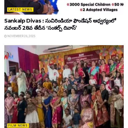
LATEST NEWS
Sankalp Divas : సుచిరిండియా ఫౌండేషన్ ఆధ్వర్యంలో
నవంబర్ 28వ తేదీన ‘సంకల్ప్ దివాస్’
NOVEMBER 26, 2025
FILM NEWS