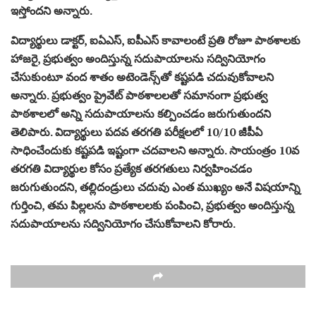
ఇస్తోందని అన్నారు.
విద్యార్థులు డాక్టర్, ఐఏఎస్, ఐపీఎస్ కావాలంటే ప్రతి రోజూ పాఠశాలకు
హాజరై, ప్రభుత్వం అందిస్తున్న సదుపాయాలను సద్వినియోగం
చేసుకుంటూ వంద శాతం అటెండెన్స్‌తో కష్టపడి చదువుకోవాలని
అన్నారు. ప్రభుత్వం ప్రైవేట్ పాఠశాలలతో సమానంగా ప్రభుత్వ
పాఠశాలలో అన్ని సదుపాయాలను కల్పించడం జరుగుతుందని
తెలిపారు. విద్యార్థులు పదవ తరగతి పరీక్షలలో 10/10 జీపీఏ
సాధించేందుకు కష్టపడి ఇష్టంగా చదవాలని అన్నారు. సాయంత్రం 10వ
తరగతి విద్యార్థుల కోసం ప్రత్యేక తరగతులు నిర్వహించడం
జరుగుతుందని, తల్లిదండ్రులు చదువు ఎంత ముఖ్యం అనే విషయాన్ని
గుర్తించి, తమ పిల్లలను పాఠశాలలకు పంపించి, ప్రభుత్వం అందిస్తున్న
సదుపాయాలను సద్వినియోగం చేసుకోవాలని కోరారు.