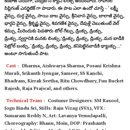
కంపోజ్ చేయగా, చంద్రబోస్ క్యాచీ లిరిక్స్ అందించారు. రాహుల్
సిప్లిగంజ్ ఎనర్జిటిక్ గా పాడారు. ఈ పాట ఎలా ఉందో చూస్తే – ‘ లక్ష్మీ
వైన్సు, దుర్గ వైన్సు, సాయి బాబ వైన్సు, శ్రీనివాస వైన్సు, బాలాజీ వైన్సు,
భార్గవి వైన్సు, శ్రీకృష్ణ వైన్సు, శివగణేశ వైన్సు, దేవుళ్లే చెబుతుంటే వెల్
కమ్సు, మీరెందుకు పెడతారు టోల్ గేట్సు, డ్రింక్సు, డ్రింక్సు,
డ్రింక్సు..స్వర్గానికి మనకు లింక్సు,’డ్రింక్సు, డ్రింక్సు, డ్రింక్సు..మన బాడీకి
పెట్రోల్ బంక్సు, ‘డ్రింక్సు, డ్రింక్సు, డ్రింక్సు..కనిపెట్టినవాడికి థ్యాంక్సు…’
అంటూ సాగుతుందీ పాట.
Cast :
Dharma, Aishwarya Sharma, Posani Krishna
Murali, Srikanth Iyengar, Sameer, SS Kanchi,
Bhadram, Kirrak Seetha, Ritu Chowdhury, Fun Bucket
Rajesh, Raja Prajwal, and others.
Technical Team :
Costume Designers: SM Rasool,
Jogu Bindu Sri, Stills: Raju Vizag (SVA), VFX:
Sumaram Reddy N, Art: Lavanya Vemulapalli,
Choreography: Bhanu, Moin, DOP: Prashanth