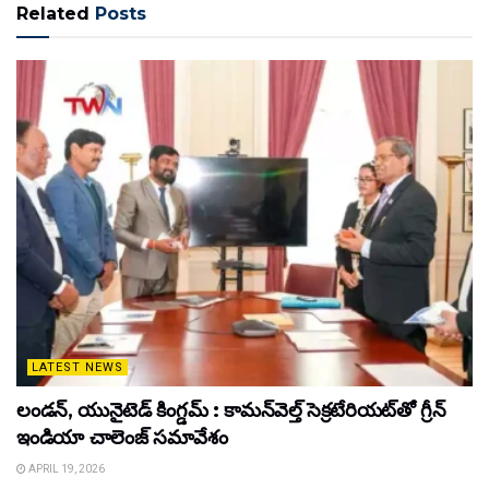
Related
Posts
LATEST NEWS
లండన్, యునైటెడ్ కింగ్డమ్ : కామన్‌వెల్త్ సెక్రటేరియట్‌తో గ్రీన్
ఇండియా చాలెంజ్ సమావేశం
APRIL 19, 2026