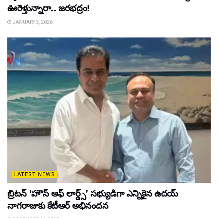
ఊరెళ్తున్నారా.. జరభద్రం!
JANUARY 3, 2026
LATEST NEWS
బ్రిటన్ ‘హౌస్ ఆఫ్ లార్డ్స్’ సభ్యుడిగా ఎన్నికైన ఉదయ్
నాగరాజుకు కేటీఆర్ అభినందన