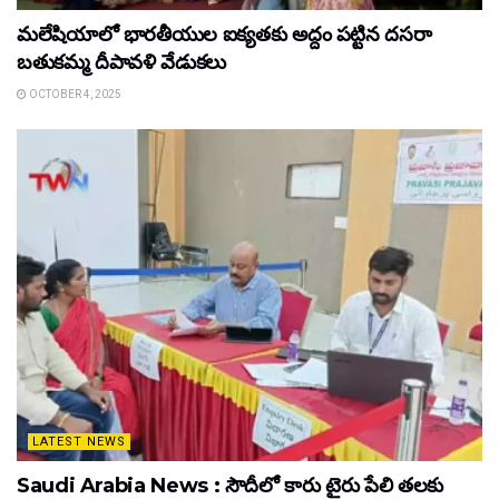
మలేషియాలో భారతీయుల ఐక్యతకు అద్దం పట్టిన దసరా
బతుకమ్మ దీపావళి వేడుకలు
OCTOBER 4, 2025
LATEST NEWS
Saudi Arabia News : సౌదీలో కారు టైరు పేలి తలకు