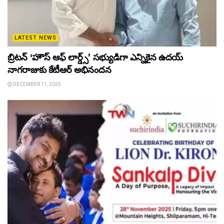
LATEST NEWS
బ్రిటన్ ‘హౌస్ ఆఫ్ లార్డ్స్’ సభ్యుడిగా ఎన్నికైన ఉదయ్
నాగరాజుకు కేటీఆర్ అభినందన
DECEMBER 11, 2025