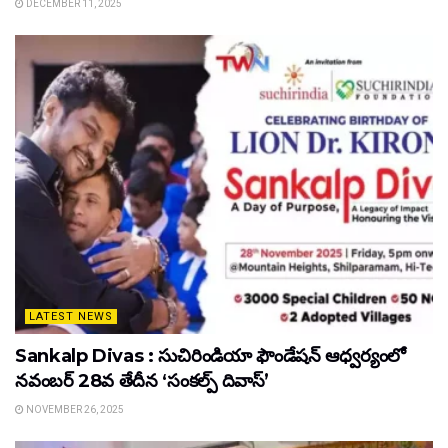
DECEMBER 11, 2025
LATEST NEWS
Sankalp Divas : సుచిరిండియా ఫౌండేషన్ ఆధ్వర్యంలో
నవంబర్ 28వ తేదీన ‘సంకల్ప్ దివాస్’
NOVEMBER 26, 2025