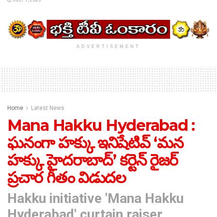
ADVERTISEMENT
Home
Latest News
Mana Hakku Hyderabad :
ఘనంగా హక్కు ఇనిషేటివ్ ‘మన
హక్కు హైదరాబాద్’ కర్టెన్ రైజర్
ప్రచార గీతం విడుదల
Hakku initiative 'Mana Hakku
Hyderabad' curtain raiser