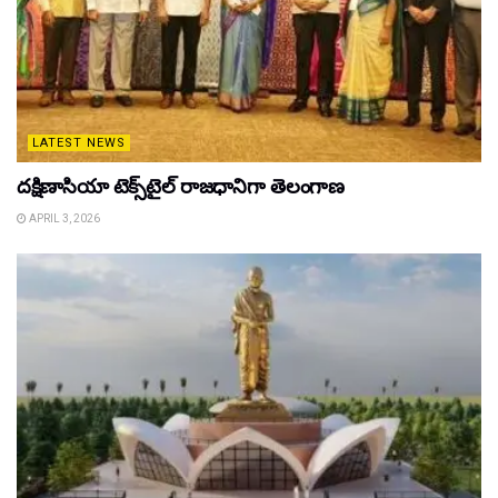
LATEST NEWS
దక్షిణాసియా టెక్స్‌టైల్ రాజధానిగా తెలంగాణ
APRIL 3, 2026