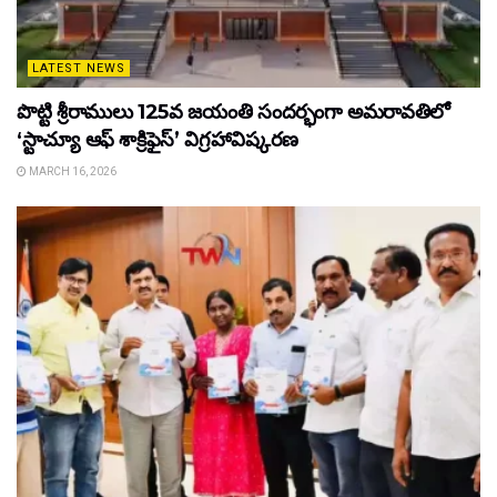
LATEST NEWS
పొట్టి శ్రీరాములు 125వ జయంతి సందర్భంగా అమరావతిలో
‘స్టాచ్యూ ఆఫ్ శాక్రిఫైస్’ విగ్రహావిష్కరణ
MARCH 16, 2026