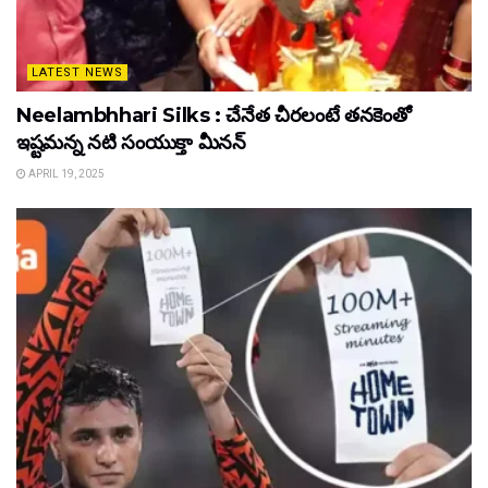
LATEST NEWS
Neelambhhari Silks : చేనేత చీరలంటే తనకెంతో
ఇష్టమన్న నటి సంయుక్తా మీనన్‌
APRIL 19, 2025