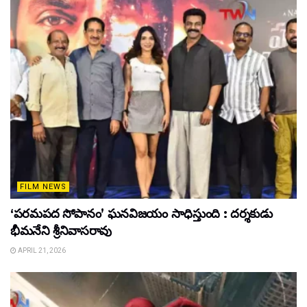
FILM NEWS
‘పరమపద సోపానం’ ఘనవిజయం సాధిస్తుంది : దర్శకుడు
భీమనేని శ్రీనివాసరావు
APRIL 21, 2026