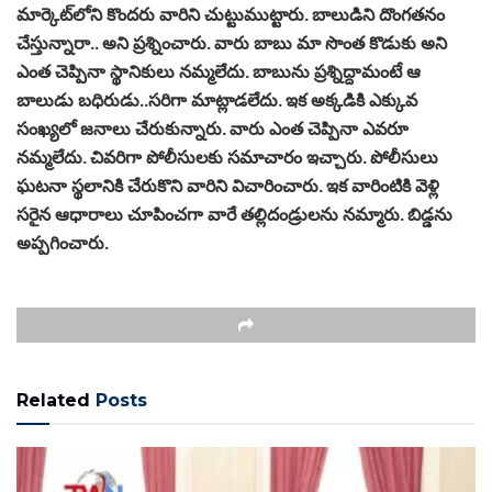
మార్కెట్‌లోని కొందరు వారిని చుట్టుముట్టారు. బాలుడిని దొంగతనం
చేస్తున్నారా.. అని ప్రశ్నించారు. వారు బాబు మా సొంత కొడుకు అని
ఎంత చెప్పినా స్థానికులు నమ్మలేదు. బాబును ప్రశ్నిద్దామంటే ఆ
బాలుడు బధిరుడు..సరిగా మాట్లాడలేదు. ఇక అక్కడికి ఎక్కువ
సంఖ్యలో జనాలు చేరుకున్నారు. వారు ఎంత చెప్పినా ఎవరూ
నమ్మలేదు. చివరిగా పోలీసులకు సమాచారం ఇచ్చారు. పోలీసులు
ఘటనా స్థలానికి చేరుకొని వారిని విచారించారు. ఇక వారింటికి వెళ్లి
సరైన ఆధారాలు చూపించగా వారే తల్లిదండ్రులను నమ్మారు. బిడ్డను
అప్పగించారు.
Related
Posts