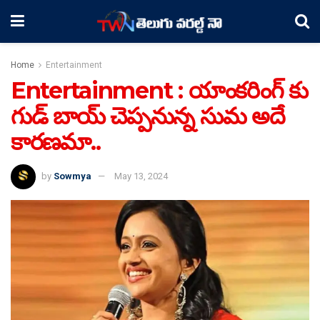
Home
Entertainment
Entertainment : యాంకరింగ్ కు
గుడ్ బాయ్ చెప్పనున్న సుమ అదే
కారణమా..
by
Sowmya
May 13, 2024