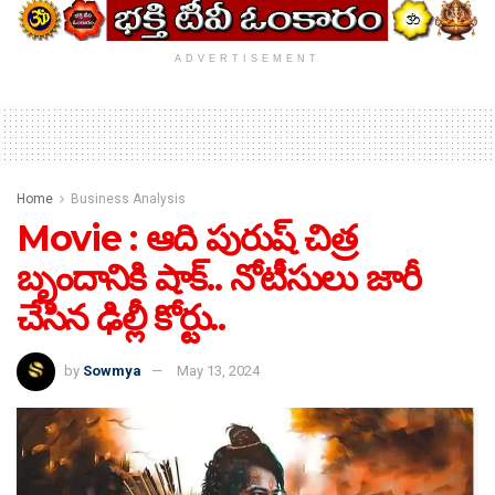
ADVERTISEMENT
Home
Business Analysis
Movie : ఆది పురుష్ చిత్ర
బృందానికి షాక్.. నోటీసులు జారీ
చేసిన ఢిల్లీ కోర్టు..
by
Sowmya
May 13, 2024