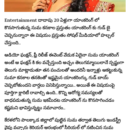
Entertainment దాదాపు 20 ఏళ్లుగా యాంకరింగ్ లో
కొనసాగుతున్న సుమ కనకాల ప్రస్తుతం యాంకరింగ్ కు గుడ్ బై
చెప్పనున్నారా ఈ విషయం ప్రస్తుతం సోషల్ మీడియాలో హల్చల్
చేస్తుంది..
ఆడియో ఫంక్షన్, ఫ్రీ రిలీజ్ ఈవెంట్ వేడుక ఏదైనా సుమ యాంకరింగ్
అంటే ఆ ఫంక్షన్ కి కల వచ్చేస్తుంది అచ్చం తెలుగమ్మాయిలానే స్పష్టంగా
తెలుగు మాట్లాడుతూ తన పంచులతో అందరినీ ఇన్నాళ్లు ఆకట్టుకున్న
సుమా కనకాల తనకెంతో ఇష్టమైన యాంకరింగ్కు గుడ్ బాయ్
చెప్పబోతుందని వార్తలు వినిపిస్తున్నాయి.. అయితే ఈ విషయంపై
పూర్తిగా క్లారిటీ రావాల్సి ఉంది.. కొన్ని ఆరోగ్య సమస్యలతో
బాధపడుతున్న సుమ ఇకమీదట యాంకరింగ్ ను కొనసాగించడం
కష్టమని భావిస్తున్నట్టు సమాచారం..
కేరళలోని పాలక్కాడ జిల్లాలో పుట్టిన సుమ తర్వాత తెలుగు ఇండస్ట్రీ
వైపు వచ్చారు కెరియర్ ఆరంభంలో సీరియల్ లో నటించిన సుమ