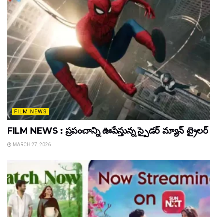
FILM NEWS
FILM NEWS : ప్రపంచాన్ని ఊపేస్తున్న స్పైడర్ మ్యాన్ ట్రైలర్
MARCH 27, 2026