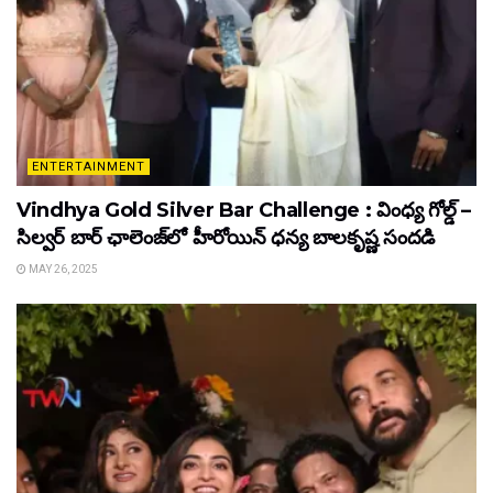
ENTERTAINMENT
Vindhya Gold Silver Bar Challenge : వింధ్య గోల్డ్ –
సిల్వర్ బార్ ఛాలెంజ్‌లో హీరోయిన్ ధ‌న్య బాల‌కృష్ణ‌ సందడి
MAY 26, 2025