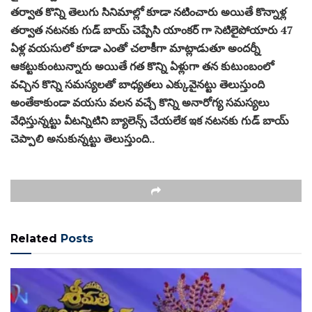
తర్వాత కొన్ని తెలుగు సినిమాల్లో కూడా నటించారు అయితే కొన్నాళ్ల
తర్వాత నటనకు గుడ్ బాయ్ చెప్పేసి యాంకర్ గా సెటిలైపోయారు 47
ఏళ్ల వయసులో కూడా ఎంతో చలాకీగా మాట్లాడుతూ అందర్నీ
ఆకట్టుకుంటున్నారు అయితే గత కొన్ని ఏళ్లుగా తన కుటుంబంలో
వచ్చిన కొన్ని సమస్యలతో బాధ్యతలు ఎక్కువైనట్టు తెలుస్తుంది
అంతేకాకుండా వయసు వలన వచ్చే కొన్ని అనారోగ్య సమస్యలు
వేధిస్తున్నట్టు వీటన్నిటిని బ్యాలెన్స్ చేయలేక ఇక నటనకు గుడ్ బాయ్
చెప్పాలి అనుకున్నట్టు తెలుస్తుంది..
Related
Posts