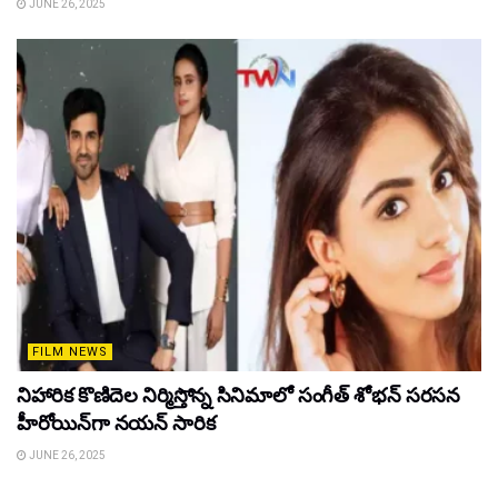
JUNE 26, 2025
FILM NEWS
నిహారిక కొణిదెల నిర్మిస్తోన్న సినిమాలో సంగీత్ శోభన్ సరసన
హీరోయిన్‌గా నయన్ సారిక
JUNE 26, 2025