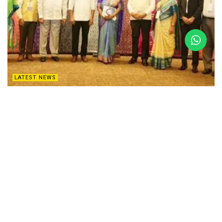
LATEST NEWS
దక్షిణాసియా టెక్స్‌టైల్ రాజధానిగా తెలంగాణ
APRIL 3, 2026