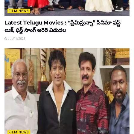
FILM NEWS
Latest Telugu Movies : “ప్రేమిస్తున్నా” సినిమా ఫస్ట్
లుక్, ఫస్ట్ సాంగ్ అరెరె విడుదల
JULY 1, 2025
FILM NEWS