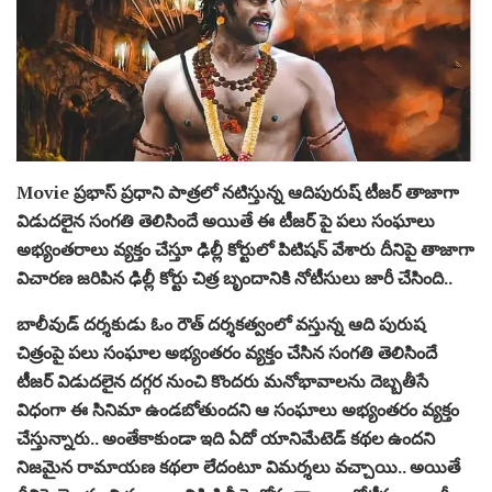
Movie ప్రభాస్ ప్రధాని పాత్రలో నటిస్తున్న ఆదిపురుష్ టీజర్ తాజాగా
విడుదలైన సంగతి తెలిసిందే అయితే ఈ టీజర్ పై పలు సంఘాలు
అభ్యంతరాలు వ్యక్తం చేస్తూ ఢిల్లీ కోర్టులో పిటిషన్ వేశారు దీనిపై తాజాగా
విచారణ జరిపిన ఢిల్లీ కోర్టు చిత్ర బృందానికి నోటీసులు జారీ చేసింది..
బాలీవుడ్ దర్శకుడు ఓం రౌత్ దర్శకత్వంలో వస్తున్న ఆది పురుష
చిత్రంపై పలు సంఘాల అభ్యంతరం వ్యక్తం చేసిన సంగతి తెలిసిందే
టీజర్ విడుదలైన దగ్గర నుంచి కొందరు మనోభావాలను దెబ్బతీసే
విధంగా ఈ సినిమా ఉండబోతుందని ఆ సంఘాలు అభ్యంతరం వ్యక్తం
చేస్తున్నారు.. అంతేకాకుండా ఇది ఏదో యానిమేటెడ్ కథల ఉందని
నిజమైన రామాయణ కథలా లేదంటూ విమర్శలు వచ్చాయి.. అయితే