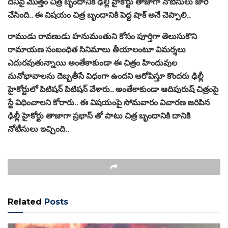
దీనిపై మొత్తం చిత్ర బృందానికి ఢిల్లీ హైకోర్టు తాజాగా నోటీసులు జారీ
చేసింది.. ఈ విషయం చిత్ర బృందానికి పెద్ద షాక్ అనే చెప్పాలి..
రాముడు రావణుడు హనుమంతుని కోసం పూర్తిగా తెలుసుకొని
రామాయణ సంబంధిత సినిమాలు తీయాలంటూ విమర్శలు
ఎదురవుతున్నాయి అంతేకాకుండా ఈ చిత్రం హిందువుల
మనోభావాలను దెబ్బతీసే విధంగా ఉందని ఆరోపిస్తూ కొందరు ఢిల్లీ
హైకోర్టులో పిటిషన్ పిటిషన్ వేశారు.. అంతేకాకుండా ఆదిపురుష్ చిత్రంపై
స్టే విధించాలని కోరారు.. ఈ విషయంపై సోమవారం విచారణ జరిపిన
ఢిల్లీ హైకోర్టు తాజాగా ప్రభాస్ తో పాటు చిత్ర బృందానికి దానికి
నోటీసులు ఇచ్చింది..
Related
Posts