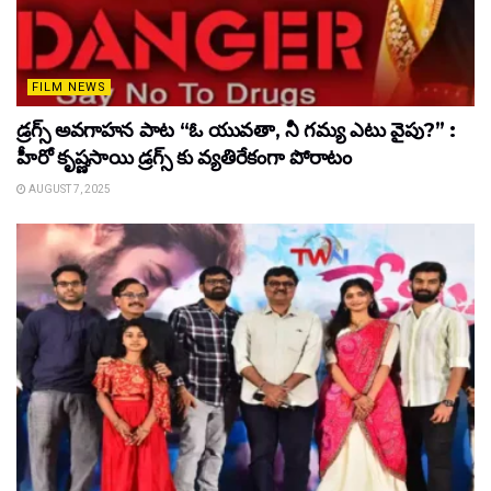
FILM NEWS
డ్రగ్స్ అవగాహన పాట “ఓ యువతా, నీ గమ్య ఎటు వైపు?” :
హీరో కృష్ణసాయి డ్రగ్స్ కు వ్యతిరేకంగా పోరాటం
AUGUST 7, 2025