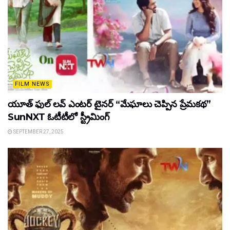
FILM NEWS
యూత్ ఫుల్ లవ్ ఎంటర్ టైనర్ “మేఘాలు చెప్పిన ప్రేమకథ”
SunNXT ఓటీటీలో స్ట్రీమింగ్
SEPTEMBER 27, 2025