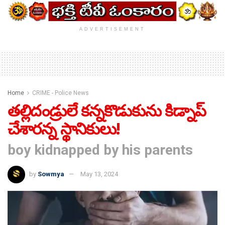
ADVERTISEMENT
Home
CRIME - Police News
తల్లిదండ్రులే కన్నకొడుకును కిడ్నాప్
చేశారన్న స్థానికులు!
boy kidnapped by his parents
by
Sowmya
May 13, 2024