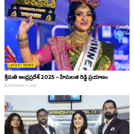
LATEST NEWS
శ్రీమతి ఆంధ్రప్రదేశ్ 2025 – హేమలత రెడ్డి ప్రయాణం
DECEMBER 14, 2025