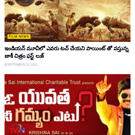
FILM NEWS
ఇండియన్ మూవీలో ఎవరు టచ్ చేయని పాయింట్ తో వస్తున్న
జాకీ చిత్రం ఫస్ట్ లుక్
SEPTEMBER 26, 2025