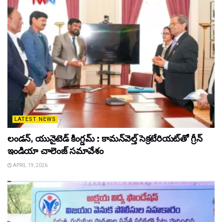
LATEST NEWS
లండన్, యునైటెడ్ కింగ్డమ్ : కామన్‌వెల్త్ సెక్రటేరియట్‌తో గ్రీన్
ఇండియా చాలెంజ్ సమావేశం
APRIL 19, 2026