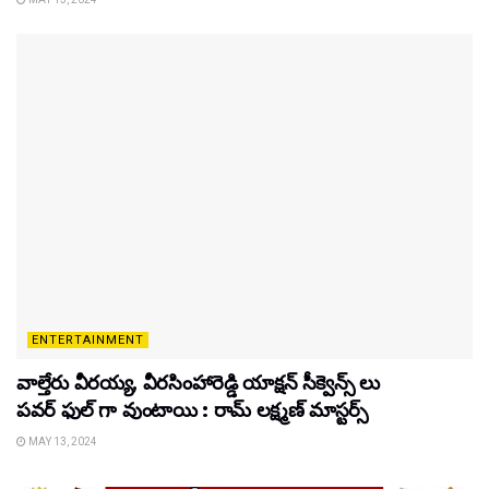
ENTERTAINMENT
వాల్తేరు వీరయ్య, వీరసింహారెడ్డి యాక్షన్ సీక్వెన్స్ లు
పవర్ ఫుల్ గా వుంటాయి : రామ్ లక్ష్మణ్ మాస్టర్స్
MAY 13, 2024