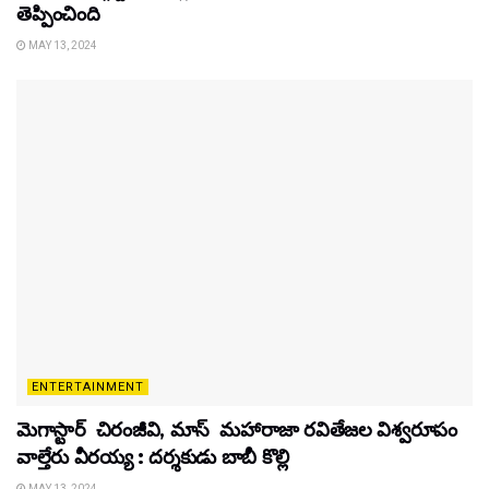
తెప్పించింది
MAY 13, 2024
ENTERTAINMENT
మెగాస్టార్ చిరంజీవి, మాస్ మహారాజా రవితేజల విశ్వరూపం
వాల్తేరు వీరయ్య : దర్శకుడు బాబీ కొల్లి
MAY 13, 2024