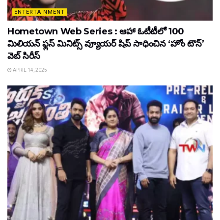
ENTERTAINMENT
Hometown Web Series : ఆహా ఓటీటీలో 100
మిలియన్ ఫ్లస్ మినిట్స్ వ్యూయర్ షిప్ సాధించిన ‘హోం టౌన్’
వెబ్ సిరీస్
APRIL 14, 2025