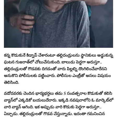
కన్న కొడుకునే కిడ్నాప్ చేశారంటూ తల్లిదండ్రులను స్థానికులు అడ్డుకున్న
ఘటన గుజరాత్‌లో చోటుచేసుకుంది. బాలుడు పెద్దగా అరుస్తూ..
తల్లిదండ్రులతో గొడవకు దిగడంతో వారు పిల్లల్ని దొంగిలించేవారేనని
అనుకొని పోలీసులకు పట్టించారు. పోలీసుల ఎంట్రీతో అసలు విషయం
తెలిసింది.
వడోదవరకు చెందిన భార్యభర్తలు తమ 5 సంవత్సరాల కొడుకుతో కలిసి
వ్యాన్‌లో ఎక్కడికో బయలుదేరారు. ఇక్కడి నవపురాలోని ఓ మార్కెట్‌లో
వారి వ్యాన్ ఆగింది. ఇక అప్పుడు వారి కొడుకు పెద్దగా అరుస్తూ..
ఏడ్చాడు. తల్లిదండ్రులతో గొడవ చేస్తున్నాడు. ఇదంతా గమనించిన