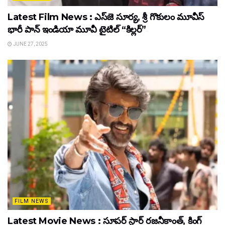
Latest Film News : ఎస్‌జె సూర్య, శ్రీ గొకులం మూవీస్‌
భారీ పాన్‌ ఇండియా మూవీ టైటిల్ “కిల్లర్”
JUNE 27, 2025
FILM NEWS
Latest Movie News : సూపర్ స్టార్ రజనీకాంత్, కింగ్