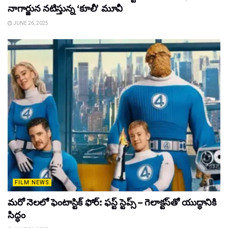
నాగార్జున నటిస్తున్న ‘కూలీ’ మూవీ
JUNE 26, 2025
FILM NEWS
మరో నెలలో ఫెంటాస్టిక్ ఫోర్: ఫస్ట్ స్టెప్స్ – గెలాక్టస్‌తో యుద్ధానికి
సిద్ధం