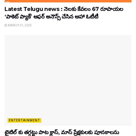
Latest Telugu news : నెలకు కేవలం 67 రూపాయల
‘పాకెట్ ప్యాక్’ ఆఫర్ అనౌన్స్ చేసిన ఆహా ఓటీటీ
MARCH 31, 2025
ENTERTAINMENT
టైటిల్‌ కు తగ్గట్టు పాట క్లాస్, మాస్ ప్రేక్షకులకు పూనకాలను