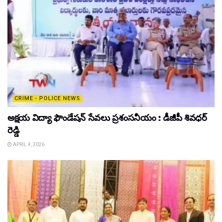
CRIME - POLICE NEWS
అక్షయ విద్యా ఫౌండేషన్ సేవలు ప్రశంసనీయం : డీజీపీ శివధర్
రెడ్డి
APRIL 4, 2026