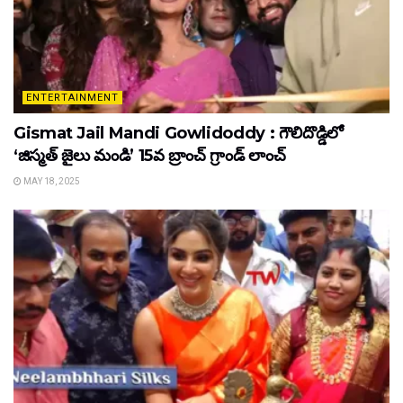
ENTERTAINMENT
Gismat Jail Mandi Gowlidoddy : గౌలిదొడ్డిలో
‘జిస్మత్ జైలు మండి’ 15వ బ్రాంచ్ గ్రాండ్ లాంచ్
MAY 18, 2025