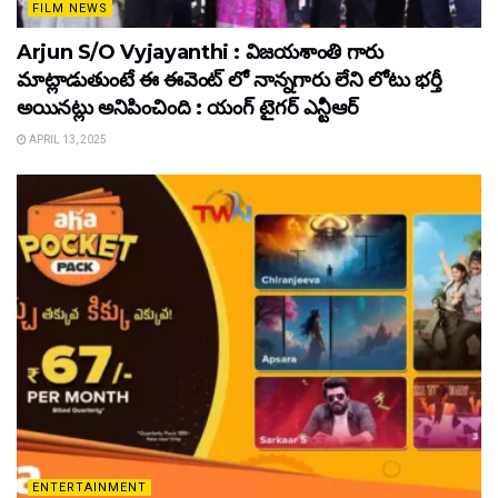
FILM NEWS
Arjun S/O Vyjayanthi : విజయశాంతి గారు
మాట్లాడుతుంటే ఈ ఈవెంట్ లో నాన్నగారు లేని లోటు భర్తీ
అయినట్లు అనిపించింది : యంగ్ టైగర్ ఎన్టీఆర్
APRIL 13, 2025
ENTERTAINMENT