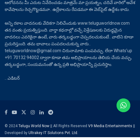
ఆలోచనను మీ ఎదుట నివేదించడం మాత్రమే మా ప్రయత్నం, చదివే వారిలో ఆవేశ
కావేషాలను రెచ్చగొట్టడమూ.. ఉద్రేకాలను రేపడమూ ఈ వెబ్‌సైట్ ఉద్దేశం కాదు.
అన్ని రకాల వాదనలకు వేదికగా నిలిచేందుకు www.teluguworldnow.com
తన వంతు ప్రయత్నిస్తుంది. వార్తా కథనాల్లో వచ్చే విశ్లేషణలకు విరుద్ధమైన
వాదనలు ఎవరికైనా ఉంటే, వారు తర్కబద్ధంగా చెప్పదలచుకుంటే.. వాటిని కూడా
ప్రచురిస్తుంది. తమ భావాలు పంపదలచుకున్న వారు..
teluguworldnow@gmail.com చిరునామాకు పంపవచ్చు. లేదా Whats’up
+91 70132 94002 ద్వారా కూడా తమ అభిప్రాయాలను తెలియ చేయ వచ్చు,
తర్కబద్ధంగా, సంయమనంతో ఉన్న ప్రతి అభిప్రాయాన్నీ ప్రచురిస్తాం.
.. ఎడిటర్
© 2024
Telugu World Now
|| All Rights Reserved
V9 Media Entertainments
||
Developed by
Ultrakey IT Solutions Pvt. Ltd.