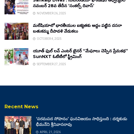
Sankalp Divas : సుచిరిండియా ఫౌండేషన్ ఆధ్వర్యంలో
నవంబర్ 28వ తేదీన ‘సంకల్ప్ దివాస్’
NOVEMBER 26, 2025
మలేషియాలో భారతీయుల ఐక్యతకు అద్దం పట్టిన దసరా
బతుకమ్మ దీపావళి వేడుకలు
OCTOBER 4, 2025
యూత్ ఫుల్ లవ్ ఎంటర్ టైనర్ “మేఘాలు చెప్పిన ప్రేమకథ”
SunNXT ఓటీటీలో స్ట్రీమింగ్
SEPTEMBER 27, 2025
Recent News
‘పరమపద సోపానం’ ఘనవిజయం సాధిస్తుంది : దర్శకుడు
భీమనేని శ్రీనివాసరావు
APRIL 21, 2026