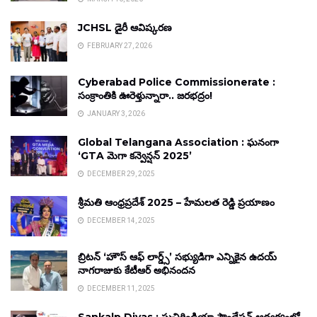
JCHSL డైరీ ఆవిష్కరణ
FEBRUARY 27, 2026
Cyberabad Police Commissionerate :
సంక్రాంతికి ఊరెళ్తున్నారా.. జరభద్రం!
JANUARY 3, 2026
Global Telangana Association : ఘనంగా
‘GTA మెగా కన్వెన్షన్ 2025’
DECEMBER 29, 2025
శ్రీమతి ఆంధ్రప్రదేశ్ 2025 – హేమలత రెడ్డి ప్రయాణం
DECEMBER 14, 2025
బ్రిటన్ ‘హౌస్ ఆఫ్ లార్డ్స్’ సభ్యుడిగా ఎన్నికైన ఉదయ్
నాగరాజుకు కేటీఆర్ అభినందన
DECEMBER 11, 2025