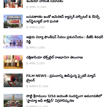
ఇండియా చాలెంజ్ సమావేశం
APRIL 19, 2026
బసవతారకం ఇండో అమెరికన్ క్యాన్సర్ హాస్పిటల్ & రీసెర్చ్
ఇన్‌స్టిట్యూట్ వారి ఘనత
APRIL 8, 2026
అక్షయ విద్యా ఫౌండేషన్ సేవలు ప్రశంసనీయం : డీజీపీ శివధర్
రెడ్డి
APRIL 4, 2026
దక్షిణాసియా టెక్స్‌టైల్ రాజధానిగా తెలంగాణ
APRIL 3, 2026
FILM NEWS : ప్రపంచాన్ని ఊపేస్తున్న స్పైడర్ మ్యాన్
ట్రైలర్
MARCH 27, 2026
పొట్టి శ్రీరాములు 125వ జయంతి సందర్భంగా అమరావతిలో
‘స్టాచ్యూ ఆఫ్ శాక్రిఫైస్’ విగ్రహావిష్కరణ
MARCH 16, 2026