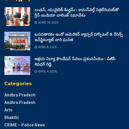
లండన్, యునైటెడ్ కింగ్డమ్ : కామన్‌వెల్త్ సెక్రటేరియట్‌తో
గ్రీన్ ఇండియా చాలెంజ్ సమావేశం
APRIL 19, 2026
బసవతారకం ఇండో అమెరికన్ క్యాన్సర్ హాస్పిటల్ & రీసెర్చ్
ఇన్‌స్టిట్యూట్ వారి ఘనత
APRIL 8, 2026
అక్షయ విద్యా ఫౌండేషన్ సేవలు ప్రశంసనీయం : డీజీపీ
శివధర్ రెడ్డి
APRIL 4, 2026
Categories
Andhra Pradesh
Andhra Pradesh
Arts
Bhakthi
CRIME – Police News