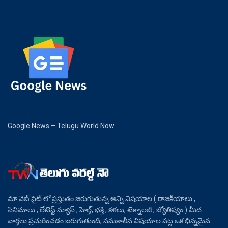
Google News – Telugu World Now
మా వెబ్ సైట్ లో ప్రస్తుతం జరుగుతున్న అన్ని విషయాల ( రాజకీయాలు ,
సినిమాలు , లేటెస్ట్ న్యూస్ , హెల్త్, భక్తి , కళలు, టెక్నాలజీ , జ్యోతిష్యం ) మీద
వార్తలు ప్రచురించడం జరుగుతుంది, సమకాలీన విషయాల పట్ల ఒక భిన్నమైన