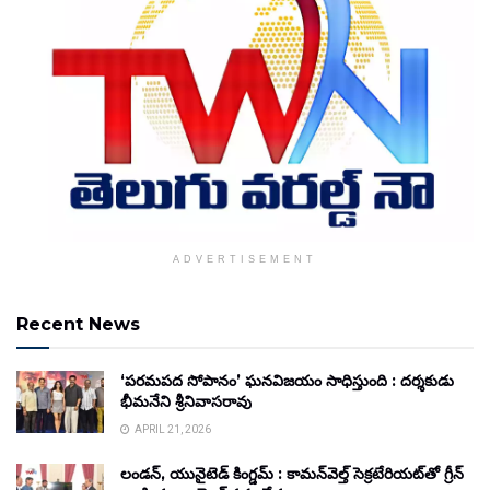
ADVERTISEMENT
Recent News
‘పరమపద సోపానం’ ఘనవిజయం సాధిస్తుంది : దర్శకుడు
భీమనేని శ్రీనివాసరావు
APRIL 21, 2026
లండన్, యునైటెడ్ కింగ్డమ్ : కామన్‌వెల్త్ సెక్రటేరియట్‌తో గ్రీన్