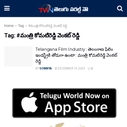
Home
Tag
#మంత్రి కోమటిరెడ్డి వెంకట్ రెడ్డి
Tag:
#మంత్రి కోమటిరెడ్డి వెంకట్ రెడ్డి
Telangana Film Industry : తెలంగాణ ఫిలిం
ఇండస్ట్రీకి తోడుగా ఉంటా : మంత్రి కోమటిరెడ్డి వెంకట్
రెడ్డి
BY
SOWMYA
DECEMBER 19, 2023
0