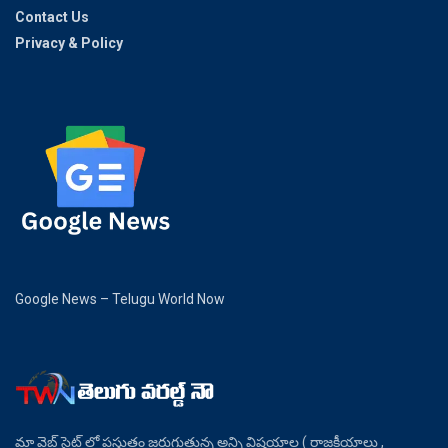
Contact Us
Privacy & Policy
Google News – Telugu World Now
మా వెబ్ సైట్ లో ప్రస్తుతం జరుగుతున్న అన్ని విషయాల ( రాజకీయాలు ,