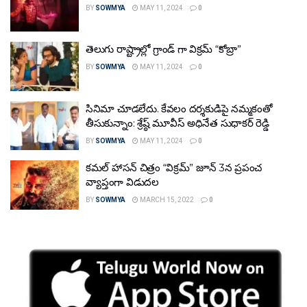
BY
SOWMYA
MAY 11, 2024
0
తెలుగు రాష్ట్రాల్లో గ్రాండ్ గా విక్రమ్ “కోబ్రా”
BY
SOWMYA
MAY 11, 2024
0
సినిమా చూడ‌లేదు. కేవ‌లం ద‌ర్శ‌కుడిపై న‌మ్మ‌కంతో
తీసుకున్నాం: శ్రేష్ఠ్ మూవీస్ అధినేత సుధాకర్ రెడ్డి
BY
SOWMYA
MAY 11, 2024
0
కమల్ హాసన్ చిత్రం “విక్రమ్” జూన్ 3న ప్రపంచ
వ్యాప్తంగా విడుదల
BY
SOWMYA
MARCH 15, 2022
0