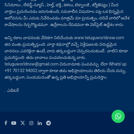
సినిమాలు , లేటెస్ట్ న్యూస్ , హెల్త్, భక్తి , కళలు, టెక్నాలజీ , జ్యోతిష్యం ) మీద
వార్తలు ప్రచురించడం జరుగుతుంది, సమకాలీన విషయాల పట్ల ఒక భిన్నమైన
ఆలోచనను మీ ఎదుట నివేదించడం మాత్రమే మా ప్రయత్నం, చదివే వారిలో ఆవేశ
కావేషాలను రెచ్చగొట్టడమూ.. ఉద్రేకాలను రేపడమూ ఈ వెబ్‌సైట్ ఉద్దేశం కాదు.
అన్ని రకాల వాదనలకు వేదికగా నిలిచేందుకు www.teluguworldnow.com
తన వంతు ప్రయత్నిస్తుంది. వార్తా కథనాల్లో వచ్చే విశ్లేషణలకు విరుద్ధమైన
వాదనలు ఎవరికైనా ఉంటే, వారు తర్కబద్ధంగా చెప్పదలచుకుంటే.. వాటిని కూడా
ప్రచురిస్తుంది. తమ భావాలు పంపదలచుకున్న వారు..
teluguworldnow@gmail.com చిరునామాకు పంపవచ్చు. లేదా Whats’up
+91 70132 94002 ద్వారా కూడా తమ అభిప్రాయాలను తెలియ చేయ వచ్చు,
తర్కబద్ధంగా, సంయమనంతో ఉన్న ప్రతి అభిప్రాయాన్నీ ప్రచురిస్తాం.
.. ఎడిటర్