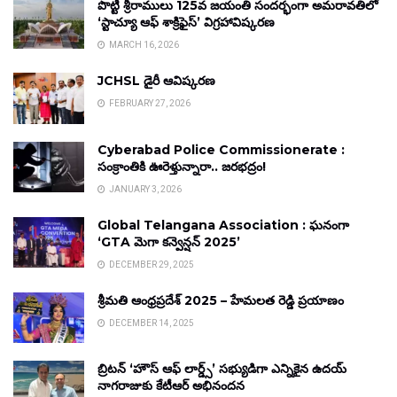
పొట్టి శ్రీరాములు 125వ జయంతి సందర్భంగా అమరావతిలో
‘స్టాచ్యూ ఆఫ్ శాక్రిఫైస్’ విగ్రహావిష్కరణ
MARCH 16, 2026
JCHSL డైరీ ఆవిష్కరణ
FEBRUARY 27, 2026
Cyberabad Police Commissionerate :
సంక్రాంతికి ఊరెళ్తున్నారా.. జరభద్రం!
JANUARY 3, 2026
Global Telangana Association : ఘనంగా
‘GTA మెగా కన్వెన్షన్ 2025’
DECEMBER 29, 2025
శ్రీమతి ఆంధ్రప్రదేశ్ 2025 – హేమలత రెడ్డి ప్రయాణం
DECEMBER 14, 2025
బ్రిటన్ ‘హౌస్ ఆఫ్ లార్డ్స్’ సభ్యుడిగా ఎన్నికైన ఉదయ్
నాగరాజుకు కేటీఆర్ అభినందన