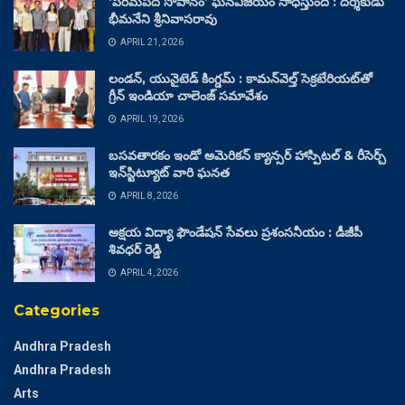
‘పరమపద సోపానం’ ఘనవిజయం సాధిస్తుంది : దర్శకుడు
భీమనేని శ్రీనివాసరావు
APRIL 21, 2026
లండన్, యునైటెడ్ కింగ్డమ్ : కామన్‌వెల్త్ సెక్రటేరియట్‌తో
గ్రీన్ ఇండియా చాలెంజ్ సమావేశం
APRIL 19, 2026
బసవతారకం ఇండో అమెరికన్ క్యాన్సర్ హాస్పిటల్ & రీసెర్చ్
ఇన్‌స్టిట్యూట్ వారి ఘనత
APRIL 8, 2026
అక్షయ విద్యా ఫౌండేషన్ సేవలు ప్రశంసనీయం : డీజీపీ
శివధర్ రెడ్డి
APRIL 4, 2026
Categories
Andhra Pradesh
Andhra Pradesh
Arts