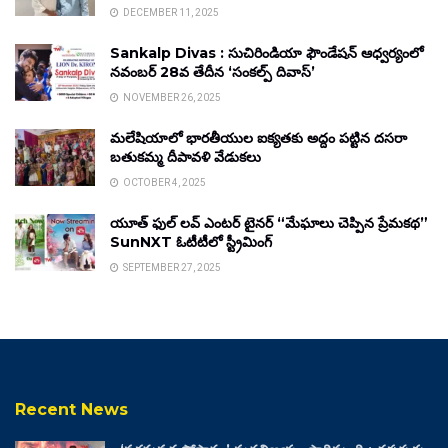
DECEMBER 11, 2025
Sankalp Divas : సుచిరిండియా ఫౌండేషన్ ఆధ్వర్యంలో
నవంబర్ 28వ తేదీన ‘సంకల్ప్ దివాస్’
NOVEMBER 26, 2025
మలేషియాలో భారతీయుల ఐక్యతకు అద్దం పట్టిన దసరా
బతుకమ్మ దీపావళి వేడుకలు
OCTOBER 4, 2025
యూత్ ఫుల్ లవ్ ఎంటర్ టైనర్ “మేఘాలు చెప్పిన ప్రేమకథ”
SunNXT ఓటీటీలో స్ట్రీమింగ్
SEPTEMBER 27, 2025
Recent News