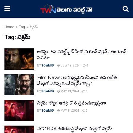
Home
Tag
విక్రమ్
Tag:
విక్రమ్
ఆగస్టు 15న వరల్డ్ వైడ్ హీరో చియాన్ విక్రమ్ ‘తంగలాన్’
సినిమా
BY
SOWMYA
JULY 19, 2024
0
Film News : అసాధ్యమైన కేసులని తన గణిత
మేధతో పరిష్కరించే విక్రమ్ ‘కోబ్రా’
BY
SOWMYA
MAY 13, 2024
0
విక్రమ్ ‘కోబ్రా’ ఆగస్ట్ 31న ప్రపంచవ్యాప్తంగా
BY
SOWMYA
MAY 11, 2024
0
#COBRA గణితశాస్త్ర మేధావి పాత్రలో విక్రమ్