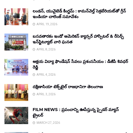
లండన్, యునైటెడ్ కింగ్డమ్ : కామన్‌వెల్త్ సెక్రటేరియట్‌తో గ్రీన్
ఇండియా చాలెంజ్ సమావేశం
APRIL 19, 2026
బసవతారకం ఇండో అమెరికన్ క్యాన్సర్ హాస్పిటల్ & రీసెర్చ్
ఇన్‌స్టిట్యూట్ వారి ఘనత
APRIL 8, 2026
అక్షయ విద్యా ఫౌండేషన్ సేవలు ప్రశంసనీయం : డీజీపీ శివధర్
రెడ్డి
APRIL 4, 2026
దక్షిణాసియా టెక్స్‌టైల్ రాజధానిగా తెలంగాణ
APRIL 3, 2026
FILM NEWS : ప్రపంచాన్ని ఊపేస్తున్న స్పైడర్ మ్యాన్
ట్రైలర్
MARCH 27, 2026