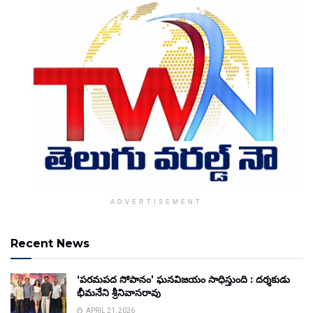
ADVERTISEMENT
Recent News
‘పరమపద సోపానం’ ఘనవిజయం సాధిస్తుంది : దర్శకుడు
భీమనేని శ్రీనివాసరావు
APRIL 21, 2026