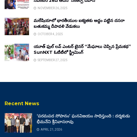
నవంబర్ 28వ తేదీన ‘సంకల్ప్ దివాస్’
NOVEMBER 26, 2025
మలేషియాలో భారతీయుల ఐక్యతకు అద్దం పట్టిన దసరా
బతుకమ్మ దీపావళి వేడుకలు
OCTOBER 4, 2025
యూత్ ఫుల్ లవ్ ఎంటర్ టైనర్ “మేఘాలు చెప్పిన ప్రేమకథ”
SunNXT ఓటీటీలో స్ట్రీమింగ్
SEPTEMBER 27, 2025
Recent News
‘పరమపద సోపానం’ ఘనవిజయం సాధిస్తుంది : దర్శకుడు
భీమనేని శ్రీనివాసరావు
APRIL 21, 2026