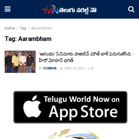
Home
Tag
Aarambham
Tag:
Aarambham
‘ఆరంభం’ సినిమాకు పాజిటివ్ మౌత్ టాక్ పెరుగుతోంది :
హీరో మోహన్ భగత్
BY
SOWMYA
JUNE 16, 2024
0