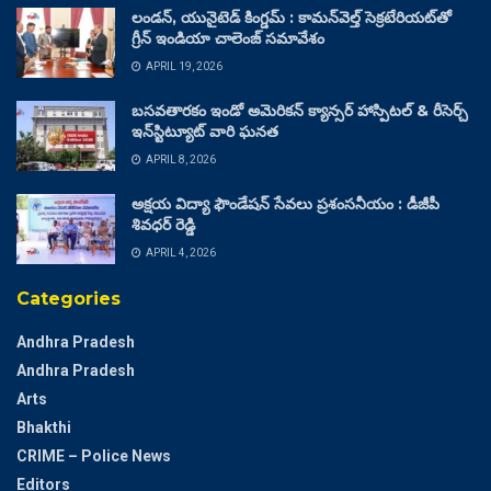
లండన్, యునైటెడ్ కింగ్డమ్ : కామన్‌వెల్త్ సెక్రటేరియట్‌తో
గ్రీన్ ఇండియా చాలెంజ్ సమావేశం
APRIL 19, 2026
బసవతారకం ఇండో అమెరికన్ క్యాన్సర్ హాస్పిటల్ & రీసెర్చ్
ఇన్‌స్టిట్యూట్ వారి ఘనత
APRIL 8, 2026
అక్షయ విద్యా ఫౌండేషన్ సేవలు ప్రశంసనీయం : డీజీపీ
శివధర్ రెడ్డి
APRIL 4, 2026
Categories
Andhra Pradesh
Andhra Pradesh
Arts
Bhakthi
CRIME – Police News
Editors