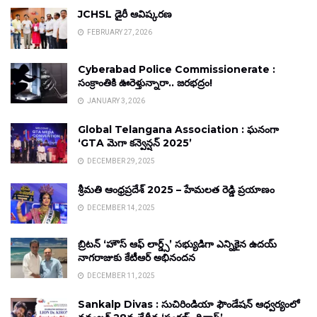
JCHSL డైరీ ఆవిష్కరణ
FEBRUARY 27, 2026
Cyberabad Police Commissionerate :
సంక్రాంతికి ఊరెళ్తున్నారా.. జరభద్రం!
JANUARY 3, 2026
Global Telangana Association : ఘనంగా
‘GTA మెగా కన్వెన్షన్ 2025’
DECEMBER 29, 2025
శ్రీమతి ఆంధ్రప్రదేశ్ 2025 – హేమలత రెడ్డి ప్రయాణం
DECEMBER 14, 2025
బ్రిటన్ ‘హౌస్ ఆఫ్ లార్డ్స్’ సభ్యుడిగా ఎన్నికైన ఉదయ్
నాగరాజుకు కేటీఆర్ అభినందన
DECEMBER 11, 2025
Sankalp Divas : సుచిరిండియా ఫౌండేషన్ ఆధ్వర్యంలో