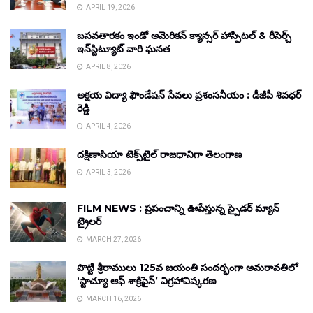
APRIL 19, 2026
బసవతారకం ఇండో అమెరికన్ క్యాన్సర్ హాస్పిటల్ & రీసెర్చ్
ఇన్‌స్టిట్యూట్ వారి ఘనత
APRIL 8, 2026
అక్షయ విద్యా ఫౌండేషన్ సేవలు ప్రశంసనీయం : డీజీపీ శివధర్
రెడ్డి
APRIL 4, 2026
దక్షిణాసియా టెక్స్‌టైల్ రాజధానిగా తెలంగాణ
APRIL 3, 2026
FILM NEWS : ప్రపంచాన్ని ఊపేస్తున్న స్పైడర్ మ్యాన్
ట్రైలర్
MARCH 27, 2026
పొట్టి శ్రీరాములు 125వ జయంతి సందర్భంగా అమరావతిలో
‘స్టాచ్యూ ఆఫ్ శాక్రిఫైస్’ విగ్రహావిష్కరణ
MARCH 16, 2026