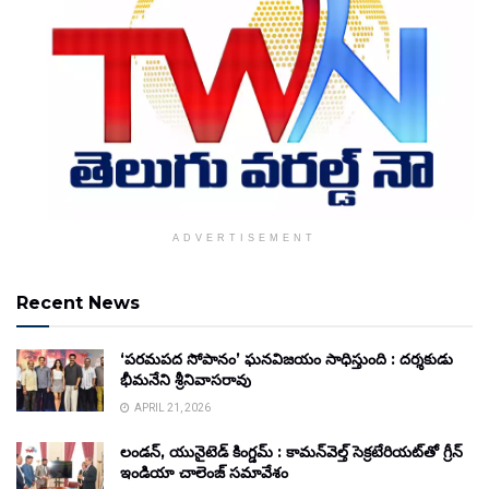
ADVERTISEMENT
Recent News
‘పరమపద సోపానం’ ఘనవిజయం సాధిస్తుంది : దర్శకుడు
భీమనేని శ్రీనివాసరావు
APRIL 21, 2026
లండన్, యునైటెడ్ కింగ్డమ్ : కామన్‌వెల్త్ సెక్రటేరియట్‌తో గ్రీన్
ఇండియా చాలెంజ్ సమావేశం