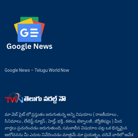
Google News – Telugu World Now
మా వెబ్ సైట్ లో ప్రస్తుతం జరుగుతున్న అన్ని విషయాల ( రాజకీయాలు ,
సినిమాలు , లేటెస్ట్ న్యూస్ , హెల్త్, భక్తి , కళలు, టెక్నాలజీ , జ్యోతిష్యం ) మీద
వార్తలు ప్రచురించడం జరుగుతుంది, సమకాలీన విషయాల పట్ల ఒక భిన్నమైన
ఆలోచనను మీ ఎదుట నివేదించడం మాత్రమే మా ప్రయత్నం, చదివే వారిలో ఆవేశ