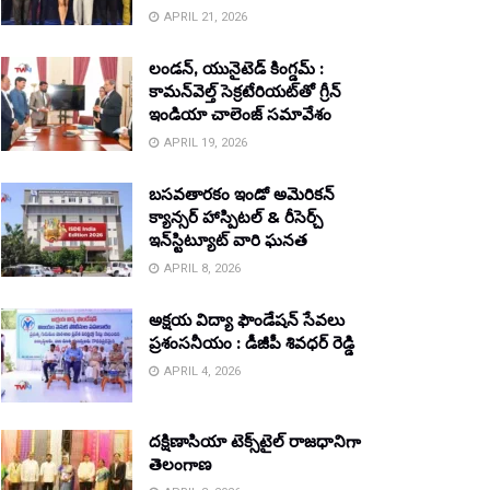
APRIL 21, 2026
లండన్, యునైటెడ్ కింగ్డమ్ :
కామన్‌వెల్త్ సెక్రటేరియట్‌తో గ్రీన్
ఇండియా చాలెంజ్ సమావేశం
APRIL 19, 2026
బసవతారకం ఇండో అమెరికన్
క్యాన్సర్ హాస్పిటల్ & రీసెర్చ్
ఇన్‌స్టిట్యూట్ వారి ఘనత
APRIL 8, 2026
అక్షయ విద్యా ఫౌండేషన్ సేవలు
ప్రశంసనీయం : డీజీపీ శివధర్ రెడ్డి
APRIL 4, 2026
దక్షిణాసియా టెక్స్‌టైల్ రాజధానిగా
తెలంగాణ