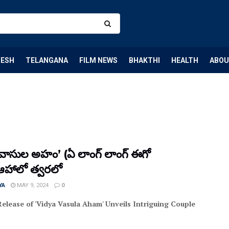
DESH
TELANGANA
FILM NEWS
BHAKTHI
HEALTH
ABOU
య వాసుల అహం’ (ఏ లాంగ్ లాంగ్ ఈగో
) ఆహాలో త్వరలో
YA
MAY 9, 2024
0
elease of 'Vidya Vasula Aham' Unveils Intriguing Couple