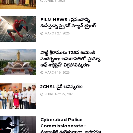
APRIL 3, 2026
FILM NEWS : ప్రపంచాన్ని
ఊపేస్తున్న స్పైడర్ మ్యాన్ ట్రైలర్
MARCH 27, 2026
పొట్టి శ్రీరాములు 125వ జయంతి
సందర్భంగా అమరావతిలో ‘స్టాచ్యూ
ఆఫ్ శాక్రిఫైస్’ విగ్రహావిష్కరణ
MARCH 16, 2026
JCHSL డైరీ ఆవిష్కరణ
FEBRUARY 27, 2026
Cyberabad Police
Commissionerate :
సంక్రాంతికి ఊరెళ్తున్నారా.. జరభద్రం!