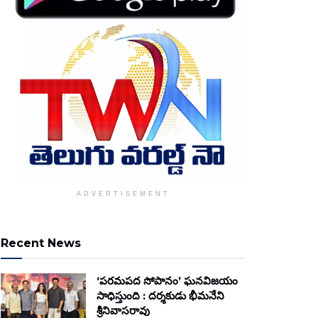
ADVERTISEMENT
Recent News
‘పరమపద సోపానం’ ఘనవిజయం
సాధిస్తుంది : దర్శకుడు భీమనేని
శ్రీనివాసరావు