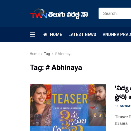
HOME
LATEST NEWS
ANDHRA PRA
Home
Tag
# Abhinaya
Tag:
# Abhinaya
‘విద్
స్టోరి
BY
SOWM
Teaser R
Drama