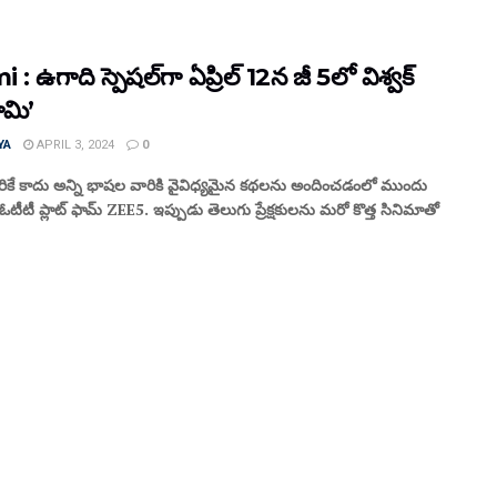
: ఉగాది స్పెషల్‌గా ఏప్రిల్ 12న జీ 5లో విశ్వక్
ామి’
YA
APRIL 3, 2024
0
రికే కాదు అన్ని భాషల వారికి వైవిధ్యమైన కథలను అందించడంలో ముందు
టీటీ ప్లాట్ ఫామ్ ZEE5. ఇప్పుడు తెలుగు ప్రేక్షకులను మరో కొత్త సినిమాతో