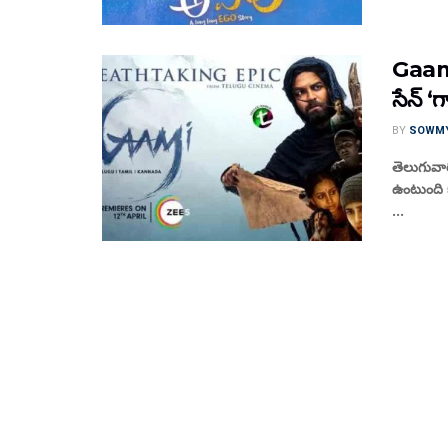
Gaami 
సేన్ ‘గ
BY
SOWM
తెలుగువా
ఉంటుంది ఓ
...