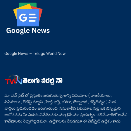
Google News – Telugu World Now
మా వెబ్ సైట్ లో ప్రస్తుతం జరుగుతున్న అన్ని విషయాల ( రాజకీయాలు ,
సినిమాలు , లేటెస్ట్ న్యూస్ , హెల్త్, భక్తి , కళలు, టెక్నాలజీ , జ్యోతిష్యం ) మీద
వార్తలు ప్రచురించడం జరుగుతుంది, సమకాలీన విషయాల పట్ల ఒక భిన్నమైన
ఆలోచనను మీ ఎదుట నివేదించడం మాత్రమే మా ప్రయత్నం, చదివే వారిలో ఆవేశ
కావేషాలను రెచ్చగొట్టడమూ.. ఉద్రేకాలను రేపడమూ ఈ వెబ్‌సైట్ ఉద్దేశం కాదు.