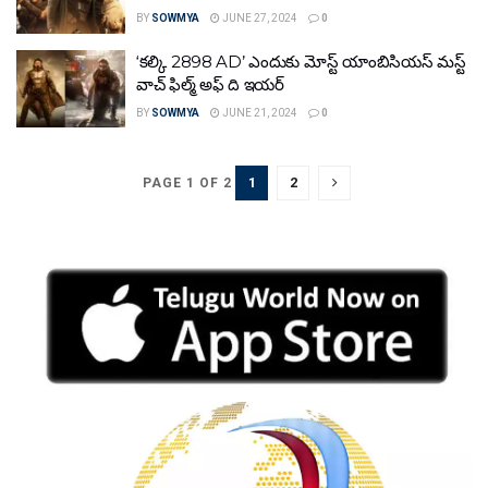
BY
SOWMYA
JUNE 27, 2024
0
‘కల్కి 2898 AD’ ఎందుకు మోస్ట్ యాంబిసియస్ మస్ట్
వాచ్ ఫిల్మ్ అఫ్ ది ఇయర్
BY
SOWMYA
JUNE 21, 2024
0
1
2
PAGE 1 OF 2