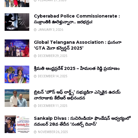
FEBRUARY 27, 2026
Cyberabad Police Commissionerate :
సంక్రాంతికి ఊరెళ్తున్నారా.. జరభద్రం!
JANUARY 3, 2026
Global Telangana Association : ఘనంగా
‘GTA మెగా కన్వెన్షన్ 2025’
DECEMBER 29, 2025
శ్రీమతి ఆంధ్రప్రదేశ్ 2025 – హేమలత రెడ్డి ప్రయాణం
DECEMBER 14, 2025
బ్రిటన్ ‘హౌస్ ఆఫ్ లార్డ్స్’ సభ్యుడిగా ఎన్నికైన ఉదయ్
నాగరాజుకు కేటీఆర్ అభినందన
DECEMBER 11, 2025
Sankalp Divas : సుచిరిండియా ఫౌండేషన్ ఆధ్వర్యంలో
నవంబర్ 28వ తేదీన ‘సంకల్ప్ దివాస్’
NOVEMBER 26, 2025