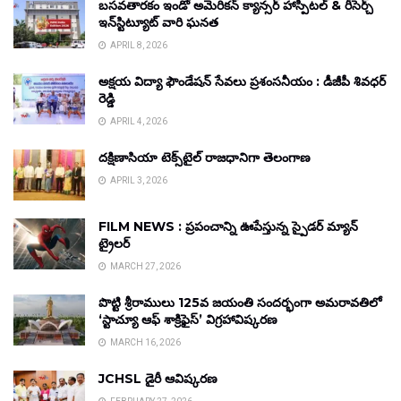
బసవతారకం ఇండో అమెరికన్ క్యాన్సర్ హాస్పిటల్ & రీసెర్చ్
ఇన్‌స్టిట్యూట్ వారి ఘనత
APRIL 8, 2026
అక్షయ విద్యా ఫౌండేషన్ సేవలు ప్రశంసనీయం : డీజీపీ శివధర్
రెడ్డి
APRIL 4, 2026
దక్షిణాసియా టెక్స్‌టైల్ రాజధానిగా తెలంగాణ
APRIL 3, 2026
FILM NEWS : ప్రపంచాన్ని ఊపేస్తున్న స్పైడర్ మ్యాన్
ట్రైలర్
MARCH 27, 2026
పొట్టి శ్రీరాములు 125వ జయంతి సందర్భంగా అమరావతిలో
‘స్టాచ్యూ ఆఫ్ శాక్రిఫైస్’ విగ్రహావిష్కరణ
MARCH 16, 2026
JCHSL డైరీ ఆవిష్కరణ