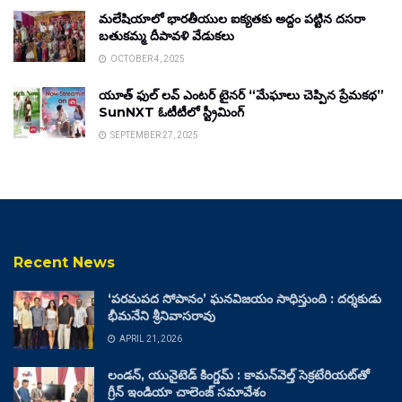
మలేషియాలో భారతీయుల ఐక్యతకు అద్దం పట్టిన దసరా
బతుకమ్మ దీపావళి వేడుకలు
OCTOBER 4, 2025
యూత్ ఫుల్ లవ్ ఎంటర్ టైనర్ “మేఘాలు చెప్పిన ప్రేమకథ”
SunNXT ఓటీటీలో స్ట్రీమింగ్
SEPTEMBER 27, 2025
Recent News
‘పరమపద సోపానం’ ఘనవిజయం సాధిస్తుంది : దర్శకుడు
భీమనేని శ్రీనివాసరావు
APRIL 21, 2026
లండన్, యునైటెడ్ కింగ్డమ్ : కామన్‌వెల్త్ సెక్రటేరియట్‌తో
గ్రీన్ ఇండియా చాలెంజ్ సమావేశం