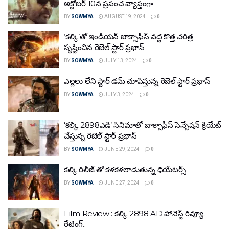
అక్టోబ‌ర్ 10న ప్ర‌పంచ వ్యాప్తంగా
BY
SOWMYA
AUGUST 19, 2024
0
‘కల్కి’తో ఇండియన్ బాక్సాఫీస్ వద్ద కొత్త చరిత్ర
సృష్టించిన రెబెల్ స్టార్ ప్రభాస్
BY
SOWMYA
JULY 13, 2024
0
ఎల్లలు లేని స్టార్ డమ్ చూపిస్తున్న రెబెల్ స్టార్ ప్రభాస్
BY
SOWMYA
JULY 3, 2024
0
‘కల్కి 2898ఎడి’ సినిమాతో బాక్సాఫీస్ సెన్సేషన్ క్రియేట్
చేస్తున్న రెబెల్ స్టార్ ప్రభాస్
BY
SOWMYA
JUNE 29, 2024
0
కల్కి రిలీజ్ తో కళకళలాడుతున్న ధియేటర్స్
BY
SOWMYA
JUNE 27, 2024
0
Film Review : కల్కి 2898 AD హానెస్ట్‌ రివ్యూ..
రేటింగ్‌..