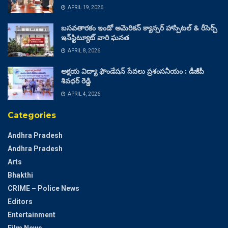
APRIL 19, 2026
బసవతారకం ఇండో అమెరికన్ క్యాన్సర్ హాస్పిటల్ & రీసెర్చ్
ఇన్‌స్టిట్యూట్ వారి ఘనత
APRIL 8, 2026
అక్షయ విద్యా ఫౌండేషన్ సేవలు ప్రశంసనీయం : డీజీపీ
శివధర్ రెడ్డి
APRIL 4, 2026
Categories
Andhra Pradesh
Andhra Pradesh
Arts
Bhakthi
CRIME – Police News
Editors
Entertainment