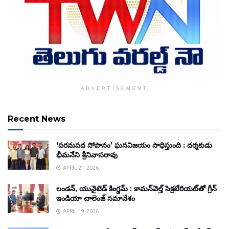
ADVERTISEMENT
Recent News
‘పరమపద సోపానం’ ఘనవిజయం సాధిస్తుంది : దర్శకుడు
భీమనేని శ్రీనివాసరావు
APRIL 21, 2026
లండన్, యునైటెడ్ కింగ్డమ్ : కామన్‌వెల్త్ సెక్రటేరియట్‌తో గ్రీన్
ఇండియా చాలెంజ్ సమావేశం
APRIL 19, 2026