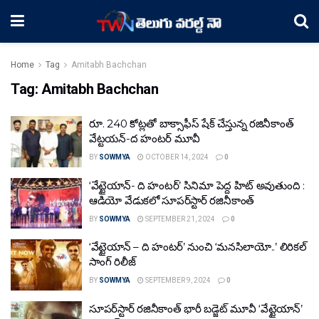
Home
Tag
Amitabh Bachchan
Tag:
Amitabh Bachchan
రూ. 240 కోట్లతో బాక్సాఫీస్ షేక్ చేస్తున్న రజినీకాంత్
వేట్టయన్-ద హంట‌ర్‌ మూవీ
BY
SOWMYA
OCTOBER 14, 2024
0
‘వేట్టైయాన్- ది హంట‌ర్‌’ సినిమా పెద్ద హిట్ అవుతుంది :
ఆడియో వేడుక‌లో సూప‌ర్‌స్టార్ ర‌జినీకాంత్‌
BY
SOWMYA
SEPTEMBER 21, 2024
0
‘వేట్టైయాన్ – ది హంట‌ర్‌’ నుంచి ‘మనసిలాయో..’ లిరికల్
సాంగ్ రిలీజ్
BY
SOWMYA
SEPTEMBER 9, 2024
0
సూప‌ర్‌స్టార్ రజినీకాంత్‌ భారీ బ‌డ్జెట్ మూవీ ‘వేట్టైయాన్’