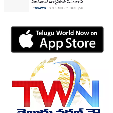
నిజమయిన దార్శనికుడు సీఎం జగన్
BY
SOWMYA
DECEMBER 21, 2023
0