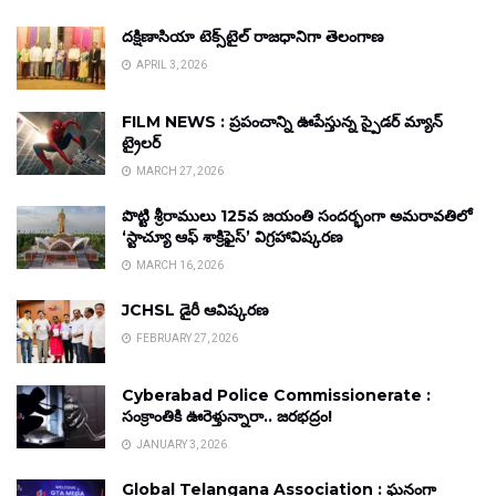
దక్షిణాసియా టెక్స్‌టైల్ రాజధానిగా తెలంగాణ
APRIL 3, 2026
FILM NEWS : ప్రపంచాన్ని ఊపేస్తున్న స్పైడర్ మ్యాన్
ట్రైలర్
MARCH 27, 2026
పొట్టి శ్రీరాములు 125వ జయంతి సందర్భంగా అమరావతిలో
‘స్టాచ్యూ ఆఫ్ శాక్రిఫైస్’ విగ్రహావిష్కరణ
MARCH 16, 2026
JCHSL డైరీ ఆవిష్కరణ
FEBRUARY 27, 2026
Cyberabad Police Commissionerate :
సంక్రాంతికి ఊరెళ్తున్నారా.. జరభద్రం!
JANUARY 3, 2026
Global Telangana Association : ఘనంగా