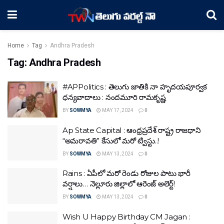
Home
Tag
Andhra Pradesh
Tag:
Andhra Pradesh
#APPolitics : తెలుగు జాతికి నా హృదయపూర్వక
ధన్యవాదాలు : నందమూరి రామకృష్ణ
BY
SOWMYA
MAY 17, 2024
0
Ap State Capital : ఆంధ్రప్రదేశ్ రాష్ట్ర రాజధాని
“అమరావతి” కేసులో మరో ట్విస్టు..!
BY
SOWMYA
MAY 13, 2024
0
Rains : ఏపీలో మరో రెండు రోజుల పాటు భారీ
వర్షాలు… నెల్లూరు జిల్లాలో ఆరెంజ్ అలెర్ట్!
BY
SOWMYA
MAY 13, 2024
0
Wish U Happy Birthday CM Jagan :