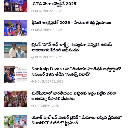
‘GTA మెగా కన్వెన్షన్ 2025’
DECEMBER 29, 2025
శ్రీమతి ఆంధ్రప్రదేశ్ 2025 – హేమలత రెడ్డి ప్రయాణం
DECEMBER 14, 2025
బ్రిటన్ ‘హౌస్ ఆఫ్ లార్డ్స్’ సభ్యుడిగా ఎన్నికైన ఉదయ్
నాగరాజుకు కేటీఆర్ అభినందన
DECEMBER 11, 2025
Sankalp Divas : సుచిరిండియా ఫౌండేషన్ ఆధ్వర్యంలో
నవంబర్ 28వ తేదీన ‘సంకల్ప్ దివాస్’
NOVEMBER 26, 2025
మలేషియాలో భారతీయుల ఐక్యతకు అద్దం పట్టిన దసరా
బతుకమ్మ దీపావళి వేడుకలు
OCTOBER 4, 2025
యూత్ ఫుల్ లవ్ ఎంటర్ టైనర్ “మేఘాలు చెప్పిన ప్రేమకథ”
SunNXT ఓటీటీలో స్ట్రీమింగ్