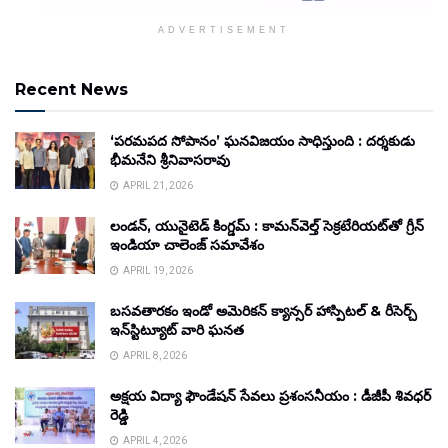
ADVERTISEMENT
Recent News
‘పరమపద సోపానం’ ఘనవిజయం సాధిస్తుంది : దర్శకుడు
భీమనేని శ్రీనివాసరావు
APRIL 21, 2026
లండన్, యునైటెడ్ కింగ్డమ్ : కామన్‌వెల్త్ సెక్రటేరియట్‌తో గ్రీన్
ఇండియా చాలెంజ్ సమావేశం
APRIL 19, 2026
బసవతారకం ఇండో అమెరికన్ క్యాన్సర్ హాస్పిటల్ & రీసెర్చ్
ఇన్‌స్టిట్యూట్ వారి ఘనత
APRIL 8, 2026
అక్షయ విద్యా ఫౌండేషన్ సేవలు ప్రశంసనీయం : డీజీపీ శివధర్
రెడ్డి
APRIL 4, 2026