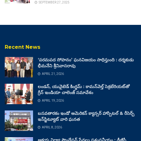
SEPTEMBER 27, 2025
Recent News
‘పరమపద సోపానం’ ఘనవిజయం సాధిస్తుంది : దర్శకుడు
భీమనేని శ్రీనివాసరావు
APRIL 21, 2026
లండన్, యునైటెడ్ కింగ్డమ్ : కామన్‌వెల్త్ సెక్రటేరియట్‌తో
గ్రీన్ ఇండియా చాలెంజ్ సమావేశం
APRIL 19, 2026
బసవతారకం ఇండో అమెరికన్ క్యాన్సర్ హాస్పిటల్ & రీసెర్చ్
ఇన్‌స్టిట్యూట్ వారి ఘనత
APRIL 8, 2026
అక్షయ విద్యా ఫౌండేషన్ సేవలు ప్రశంసనీయం : డీజీపీ