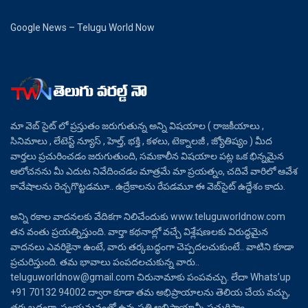
Google News – Telugu World Now
మా వెబ్ సైట్ లో ప్రస్తుతం జరుగుతున్న అన్ని విషయాల ( రాజకీయాలు ,
సినిమాలు , లేటెస్ట్ న్యూస్ , హెల్త్, భక్తి , కళలు, టెక్నాలజీ , జ్యోతిష్యం ) మీద
వార్తలు ప్రచురించడం జరుగుతుంది, సమకాలీన విషయాల పట్ల ఒక భిన్నమైన
ఆలోచనను మీ ఎదుట నివేదించడం మాత్రమే మా ప్రయత్నం, చదివే వారిలో ఆవేశ
కావేషాలను రెచ్చగొట్టడమూ.. ఉద్రేకాలను రేపడమూ ఈ వెబ్‌సైట్ ఉద్దేశం కాదు.
అన్ని రకాల వాదనలకు వేదికగా నిలిచేందుకు www.teluguworldnow.com
తన వంతు ప్రయత్నిస్తుంది. వార్తా కథనాల్లో వచ్చే విశ్లేషణలకు విరుద్ధమైన
వాదనలు ఎవరికైనా ఉంటే, వారు తర్కబద్ధంగా చెప్పదలచుకుంటే.. వాటిని కూడా
ప్రచురిస్తుంది. తమ భావాలు పంపదలచుకున్న వారు..
teluguworldnow@gmail.com చిరునామాకు పంపవచ్చు. లేదా Whats’up
+91 70132 94002 ద్వారా కూడా తమ అభిప్రాయాలను తెలియ చేయ వచ్చు,
తర్కబద్ధంగా, సంయమనంతో ఉన్న ప్రతి అభిప్రాయాన్నీ ప్రచురిస్తాం.