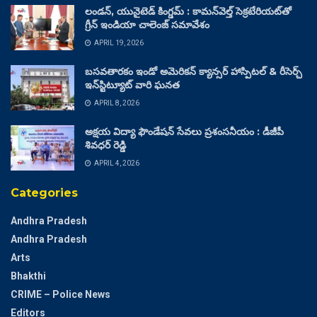
లండన్, యునైటెడ్ కింగ్డమ్ : కామన్‌వెల్త్ సెక్రటేరియట్‌తో
గ్రీన్ ఇండియా చాలెంజ్ సమావేశం
APRIL 19, 2026
బసవతారకం ఇండో అమెరికన్ క్యాన్సర్ హాస్పిటల్ & రీసెర్చ్
ఇన్‌స్టిట్యూట్ వారి ఘనత
APRIL 8, 2026
అక్షయ విద్యా ఫౌండేషన్ సేవలు ప్రశంసనీయం : డీజీపీ
శివధర్ రెడ్డి
APRIL 4, 2026
Categories
Andhra Pradesh
Andhra Pradesh
Arts
Bhakthi
CRIME – Police News
Editors