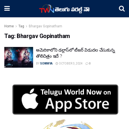
Home
Tag
Bhargav Gopinatham
Tag:
Bhargav Gopinatham
అమెరికాలోని డల్లాస్‌లో టీజర్‌ విడుదల చేసుకున్న
తొలిచిత్రం ఇదే ?
BY
SOWMYA
OCTOBER 3, 2024
0