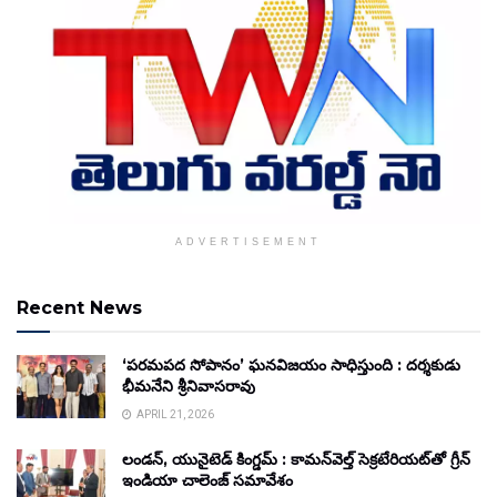
ADVERTISEMENT
Recent News
‘పరమపద సోపానం’ ఘనవిజయం సాధిస్తుంది : దర్శకుడు
భీమనేని శ్రీనివాసరావు
APRIL 21, 2026
లండన్, యునైటెడ్ కింగ్డమ్ : కామన్‌వెల్త్ సెక్రటేరియట్‌తో గ్రీన్
ఇండియా చాలెంజ్ సమావేశం