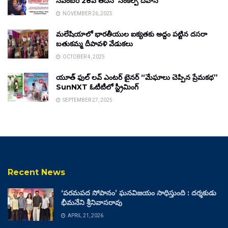
నవంబర్ 28వ తేదీన ‘సంకల్ప్ దివాస్’
NOVEMBER 26, 2025
మలేషియాలో భారతీయుల ఐక్యతకు అద్దం పట్టిన దసరా
బతుకమ్మ దీపావళి వేడుకలు
OCTOBER 4, 2025
యూత్ ఫుల్ లవ్ ఎంటర్ టైనర్ “మేఘాలు చెప్పిన ప్రేమకథ”
SunNXT ఓటీటీలో స్ట్రీమింగ్
SEPTEMBER 27, 2025
Recent News
‘పరమపద సోపానం’ ఘనవిజయం సాధిస్తుంది : దర్శకుడు
భీమనేని శ్రీనివాసరావు
APRIL 21, 2026