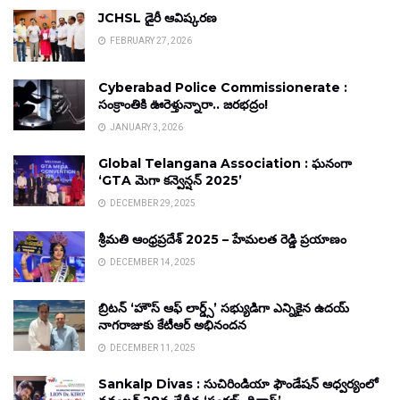
JCHSL డైరీ ఆవిష్కరణ
FEBRUARY 27, 2026
Cyberabad Police Commissionerate :
సంక్రాంతికి ఊరెళ్తున్నారా.. జరభద్రం!
JANUARY 3, 2026
Global Telangana Association : ఘనంగా
‘GTA మెగా కన్వెన్షన్ 2025’
DECEMBER 29, 2025
శ్రీమతి ఆంధ్రప్రదేశ్ 2025 – హేమలత రెడ్డి ప్రయాణం
DECEMBER 14, 2025
బ్రిటన్ ‘హౌస్ ఆఫ్ లార్డ్స్’ సభ్యుడిగా ఎన్నికైన ఉదయ్
నాగరాజుకు కేటీఆర్ అభినందన
DECEMBER 11, 2025
Sankalp Divas : సుచిరిండియా ఫౌండేషన్ ఆధ్వర్యంలో