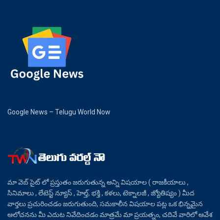
Google News – Telugu World Now
మా వెబ్ సైట్ లో ప్రస్తుతం జరుగుతున్న అన్ని విషయాల ( రాజకీయాలు ,
సినిమాలు , లేటెస్ట్ న్యూస్ , హెల్త్, భక్తి , కళలు, టెక్నాలజీ , జ్యోతిష్యం ) మీద
వార్తలు ప్రచురించడం జరుగుతుంది, సమకాలీన విషయాల పట్ల ఒక భిన్నమైన
ఆలోచనను మీ ఎదుట నివేదించడం మాత్రమే మా ప్రయత్నం, చదివే వారిలో ఆవేశ