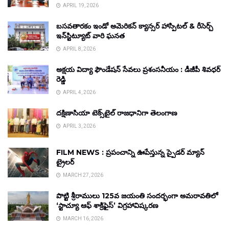
APRIL 19, 2026
బసవతారకం ఇండో అమెరికన్ క్యాన్సర్ హాస్పిటల్ & రీసెర్చ్
ఇన్‌స్టిట్యూట్ వారి ఘనత
APRIL 8, 2026
అక్షయ విద్యా ఫౌండేషన్ సేవలు ప్రశంసనీయం : డీజీపీ శివధర్
రెడ్డి
APRIL 4, 2026
దక్షిణాసియా టెక్స్‌టైల్ రాజధానిగా తెలంగాణ
APRIL 3, 2026
FILM NEWS : ప్రపంచాన్ని ఊపేస్తున్న స్పైడర్ మ్యాన్
ట్రైలర్
MARCH 27, 2026
పొట్టి శ్రీరాములు 125వ జయంతి సందర్భంగా అమరావతిలో
‘స్టాచ్యూ ఆఫ్ శాక్రిఫైస్’ విగ్రహావిష్కరణ
MARCH 16, 2026