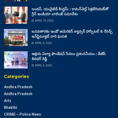
లండన్, యునైటెడ్ కింగ్డమ్ : కామన్‌వెల్త్ సెక్రటేరియట్‌తో
గ్రీన్ ఇండియా చాలెంజ్ సమావేశం
APRIL 19, 2026
బసవతారకం ఇండో అమెరికన్ క్యాన్సర్ హాస్పిటల్ & రీసెర్చ్
ఇన్‌స్టిట్యూట్ వారి ఘనత
APRIL 8, 2026
అక్షయ విద్యా ఫౌండేషన్ సేవలు ప్రశంసనీయం : డీజీపీ
శివధర్ రెడ్డి
APRIL 4, 2026
Categories
Andhra Pradesh
Andhra Pradesh
Arts
Bhakthi
CRIME – Police News