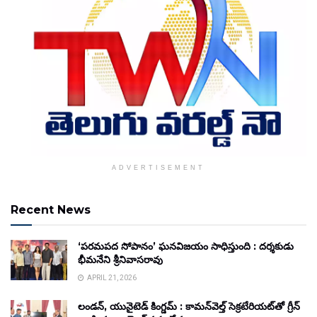
ADVERTISEMENT
Recent News
‘పరమపద సోపానం’ ఘనవిజయం సాధిస్తుంది : దర్శకుడు
భీమనేని శ్రీనివాసరావు
APRIL 21, 2026
లండన్, యునైటెడ్ కింగ్డమ్ : కామన్‌వెల్త్ సెక్రటేరియట్‌తో గ్రీన్