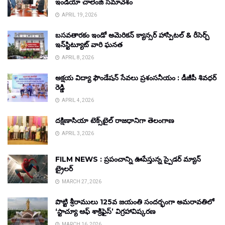
ఇండియా చాలెంజ్ సమావేశం
APRIL 19, 2026
బసవతారకం ఇండో అమెరికన్ క్యాన్సర్ హాస్పిటల్ & రీసెర్చ్
ఇన్‌స్టిట్యూట్ వారి ఘనత
APRIL 8, 2026
అక్షయ విద్యా ఫౌండేషన్ సేవలు ప్రశంసనీయం : డీజీపీ శివధర్
రెడ్డి
APRIL 4, 2026
దక్షిణాసియా టెక్స్‌టైల్ రాజధానిగా తెలంగాణ
APRIL 3, 2026
FILM NEWS : ప్రపంచాన్ని ఊపేస్తున్న స్పైడర్ మ్యాన్
ట్రైలర్
MARCH 27, 2026
పొట్టి శ్రీరాములు 125వ జయంతి సందర్భంగా అమరావతిలో
‘స్టాచ్యూ ఆఫ్ శాక్రిఫైస్’ విగ్రహావిష్కరణ
MARCH 16, 2026