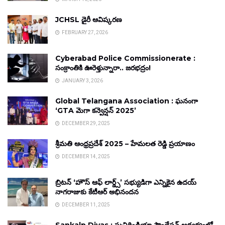
JCHSL డైరీ ఆవిష్కరణ
FEBRUARY 27, 2026
Cyberabad Police Commissionerate :
సంక్రాంతికి ఊరెళ్తున్నారా.. జరభద్రం!
JANUARY 3, 2026
Global Telangana Association : ఘనంగా
‘GTA మెగా కన్వెన్షన్ 2025’
DECEMBER 29, 2025
శ్రీమతి ఆంధ్రప్రదేశ్ 2025 – హేమలత రెడ్డి ప్రయాణం
DECEMBER 14, 2025
బ్రిటన్ ‘హౌస్ ఆఫ్ లార్డ్స్’ సభ్యుడిగా ఎన్నికైన ఉదయ్
నాగరాజుకు కేటీఆర్ అభినందన
DECEMBER 11, 2025