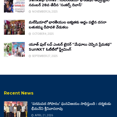
Sankalp Divas : సుచిరిండియా ఫౌండేషన్ ఆధ్వర్యంలో
నవంబర్ 28వ తేదీన ‘సంకల్ప్ దివాస్’
NOVEMBER 26, 2025
మలేషియాలో భారతీయుల ఐక్యతకు అద్దం పట్టిన దసరా
బతుకమ్మ దీపావళి వేడుకలు
OCTOBER 4, 2025
యూత్ ఫుల్ లవ్ ఎంటర్ టైనర్ “మేఘాలు చెప్పిన ప్రేమకథ”
SunNXT ఓటీటీలో స్ట్రీమింగ్
SEPTEMBER 27, 2025
Recent News
‘పరమపద సోపానం’ ఘనవిజయం సాధిస్తుంది : దర్శకుడు
భీమనేని శ్రీనివాసరావు
APRIL 21, 2026