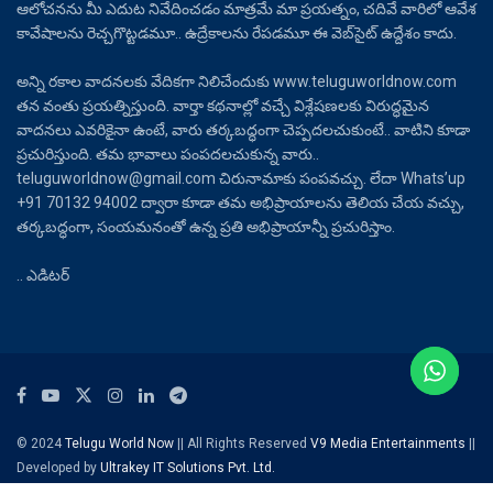
ఆలోచనను మీ ఎదుట నివేదించడం మాత్రమే మా ప్రయత్నం, చదివే వారిలో ఆవేశ
కావేషాలను రెచ్చగొట్టడమూ.. ఉద్రేకాలను రేపడమూ ఈ వెబ్‌సైట్ ఉద్దేశం కాదు.
అన్ని రకాల వాదనలకు వేదికగా నిలిచేందుకు www.teluguworldnow.com
తన వంతు ప్రయత్నిస్తుంది. వార్తా కథనాల్లో వచ్చే విశ్లేషణలకు విరుద్ధమైన
వాదనలు ఎవరికైనా ఉంటే, వారు తర్కబద్ధంగా చెప్పదలచుకుంటే.. వాటిని కూడా
ప్రచురిస్తుంది. తమ భావాలు పంపదలచుకున్న వారు..
teluguworldnow@gmail.com చిరునామాకు పంపవచ్చు. లేదా Whats’up
+91 70132 94002 ద్వారా కూడా తమ అభిప్రాయాలను తెలియ చేయ వచ్చు,
తర్కబద్ధంగా, సంయమనంతో ఉన్న ప్రతి అభిప్రాయాన్నీ ప్రచురిస్తాం.
.. ఎడిటర్
© 2024
Telugu World Now
|| All Rights Reserved
V9 Media Entertainments
||
Developed by
Ultrakey IT Solutions Pvt. Ltd.