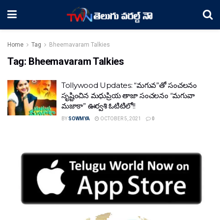
Home
Tag
Bheemavaram Talkies
Tag:
Bheemavaram Talkies
Tollywood Updates: “మగువ”తో సంచలనం
సృష్టించిన మధుప్రియ తాజా సంచలనం “మగువా
మజాకా” ఊర్వశి ఓటిటిలో!!
BY
SOWMYA
OCTOBER 5, 2021
0