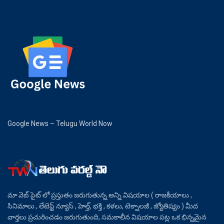
Google News – Telugu World Now
మా వెబ్ సైట్ లో ప్రస్తుతం జరుగుతున్న అన్ని విషయాల ( రాజకీయాలు ,
సినిమాలు , లేటెస్ట్ న్యూస్ , హెల్త్, భక్తి , కళలు, టెక్నాలజీ , జ్యోతిష్యం ) మీద
వార్తలు ప్రచురించడం జరుగుతుంది, సమకాలీన విషయాల పట్ల ఒక భిన్నమైన