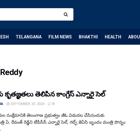
DESH
TELANGANA
FILM NEWS
BHAKTHI
HEALTH
ABOU
h Reddy
ు కృతజ్ఞతలు తెలిపిన కాంగ్రేస్ ఎన్నారై సెల్
YA
SEPTEMBER 20, 2024
0
్మికుల సంక్షేమానికి తెలంగాణ ప్రభుత్వం జీఓ విడుదల చేసినందుకు
ి ఏ. రేవంత్ రెడ్డిని టీపీసీసీ ఎన్నారై సెల్, గల్ఫ్ జెఏసి బృందం మంత్రి పొన్నం
.