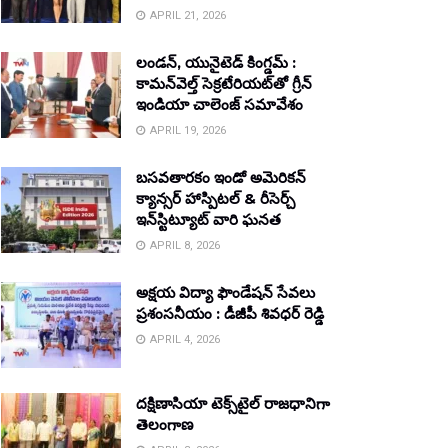
APRIL 21, 2026
లండన్, యునైటెడ్ కింగ్డమ్ :
కామన్‌వెల్త్ సెక్రటేరియట్‌తో గ్రీన్
ఇండియా చాలెంజ్ సమావేశం
APRIL 19, 2026
బసవతారకం ఇండో అమెరికన్
క్యాన్సర్ హాస్పిటల్ & రీసెర్చ్
ఇన్‌స్టిట్యూట్ వారి ఘనత
APRIL 8, 2026
అక్షయ విద్యా ఫౌండేషన్ సేవలు
ప్రశంసనీయం : డీజీపీ శివధర్ రెడ్డి
APRIL 4, 2026
దక్షిణాసియా టెక్స్‌టైల్ రాజధానిగా
తెలంగాణ