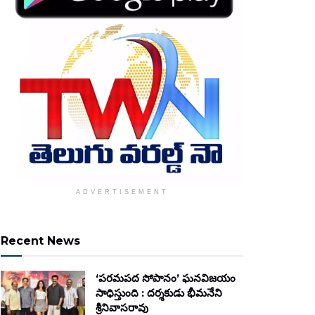
ADVERTISEMENT
Recent News
‘పరమపద సోపానం’ ఘనవిజయం
సాధిస్తుంది : దర్శకుడు భీమనేని
శ్రీనివాసరావు