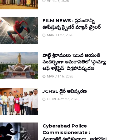
APRIL 3, 2026
FILM NEWS : ప్రపంచాన్ని
ఊపేస్తున్న స్పైడర్ మ్యాన్ ట్రైలర్
MARCH 27, 2026
పొట్టి శ్రీరాములు 125వ జయంతి
సందర్భంగా అమరావతిలో ‘స్టాచ్యూ
ఆఫ్ శాక్రిఫైస్’ విగ్రహావిష్కరణ
MARCH 16, 2026
JCHSL డైరీ ఆవిష్కరణ
FEBRUARY 27, 2026
Cyberabad Police
Commissionerate :
సంక్రాంతికి ఊరెళ్తున్నారా.. జరభద్రం!