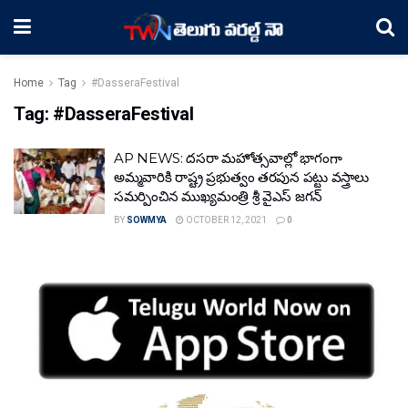
Home
Tag
#DasseraFestival
Tag:
#DasseraFestival
AP NEWS: దసరా మహోత్సవాల్లో భాగంగా
అమ్మవారికి రాష్ట్ర ప్రభుత్వం తరపున పట్టు వస్త్రాలు
సమర్పించిన ముఖ్యమంత్రి శ్రీ వైఎస్ జగన్
BY
SOWMYA
OCTOBER 12, 2021
0