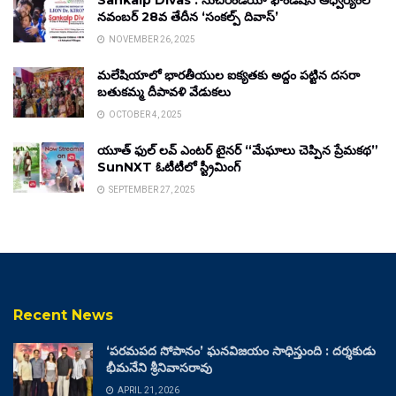
Sankalp Divas : సుచిరిండియా ఫౌండేషన్ ఆధ్వర్యంలో
నవంబర్ 28వ తేదీన ‘సంకల్ప్ దివాస్’
NOVEMBER 26, 2025
మలేషియాలో భారతీయుల ఐక్యతకు అద్దం పట్టిన దసరా
బతుకమ్మ దీపావళి వేడుకలు
OCTOBER 4, 2025
యూత్ ఫుల్ లవ్ ఎంటర్ టైనర్ “మేఘాలు చెప్పిన ప్రేమకథ”
SunNXT ఓటీటీలో స్ట్రీమింగ్
SEPTEMBER 27, 2025
Recent News
‘పరమపద సోపానం’ ఘనవిజయం సాధిస్తుంది : దర్శకుడు
భీమనేని శ్రీనివాసరావు
APRIL 21, 2026