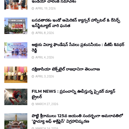
ఇండియా చాలెంజ్ సమావేశం
APRIL 19, 2026
బసవతారకం ఇండో అమెరికన్ క్యాన్సర్ హాస్పిటల్ & రీసెర్చ్
ఇన్‌స్టిట్యూట్ వారి ఘనత
APRIL 8, 2026
అక్షయ విద్యా ఫౌండేషన్ సేవలు ప్రశంసనీయం : డీజీపీ శివధర్
రెడ్డి
APRIL 4, 2026
దక్షిణాసియా టెక్స్‌టైల్ రాజధానిగా తెలంగాణ
APRIL 3, 2026
FILM NEWS : ప్రపంచాన్ని ఊపేస్తున్న స్పైడర్ మ్యాన్
ట్రైలర్
MARCH 27, 2026
పొట్టి శ్రీరాములు 125వ జయంతి సందర్భంగా అమరావతిలో
‘స్టాచ్యూ ఆఫ్ శాక్రిఫైస్’ విగ్రహావిష్కరణ
MARCH 16, 2026