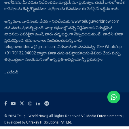
ఆలోచనను మీ ఎదుట నివేదించడం మాత్రమే మా ప్రయత్నం, చదివే వారిలో ఆవేశ
కావేషాలను రెచ్చగొట్టడమూ.. ఉద్రేకాలను రేపడమూ ఈ వెబ్‌సైట్ ఉద్దేశం కాదు.
అన్ని రకాల వాదనలకు వేదికగా నిలిచేందుకు www.teluguworldnow.com
తన వంతు ప్రయత్నిస్తుంది. వార్తా కథనాల్లో వచ్చే విశ్లేషణలకు విరుద్ధమైన
వాదనలు ఎవరికైనా ఉంటే, వారు తర్కబద్ధంగా చెప్పదలచుకుంటే.. వాటిని కూడా
ప్రచురిస్తుంది. తమ భావాలు పంపదలచుకున్న వారు..
teluguworldnow@gmail.com చిరునామాకు పంపవచ్చు. లేదా Whats’up
+91 70132 94002 ద్వారా కూడా తమ అభిప్రాయాలను తెలియ చేయ వచ్చు,
తర్కబద్ధంగా, సంయమనంతో ఉన్న ప్రతి అభిప్రాయాన్నీ ప్రచురిస్తాం.
.. ఎడిటర్
© 2024
Telugu World Now
|| All Rights Reserved
V9 Media Entertainments
||
Developed by
Ultrakey IT Solutions Pvt. Ltd.