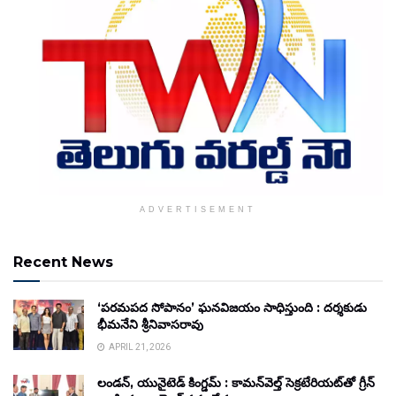
ADVERTISEMENT
Recent News
‘పరమపద సోపానం’ ఘనవిజయం సాధిస్తుంది : దర్శకుడు
భీమనేని శ్రీనివాసరావు
APRIL 21, 2026
లండన్, యునైటెడ్ కింగ్డమ్ : కామన్‌వెల్త్ సెక్రటేరియట్‌తో గ్రీన్