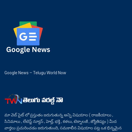
Google News – Telugu World Now
మా వెబ్ సైట్ లో ప్రస్తుతం జరుగుతున్న అన్ని విషయాల ( రాజకీయాలు ,
సినిమాలు , లేటెస్ట్ న్యూస్ , హెల్త్, భక్తి , కళలు, టెక్నాలజీ , జ్యోతిష్యం ) మీద
వార్తలు ప్రచురించడం జరుగుతుంది, సమకాలీన విషయాల పట్ల ఒక భిన్నమైన