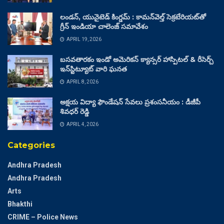
లండన్, యునైటెడ్ కింగ్డమ్ : కామన్‌వెల్త్ సెక్రటేరియట్‌తో
గ్రీన్ ఇండియా చాలెంజ్ సమావేశం
APRIL 19, 2026
బసవతారకం ఇండో అమెరికన్ క్యాన్సర్ హాస్పిటల్ & రీసెర్చ్
ఇన్‌స్టిట్యూట్ వారి ఘనత
APRIL 8, 2026
అక్షయ విద్యా ఫౌండేషన్ సేవలు ప్రశంసనీయం : డీజీపీ
శివధర్ రెడ్డి
APRIL 4, 2026
Categories
Andhra Pradesh
Andhra Pradesh
Arts
Bhakthi
CRIME – Police News