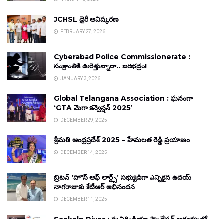
JCHSL డైరీ ఆవిష్కరణ
FEBRUARY 27, 2026
Cyberabad Police Commissionerate :
సంక్రాంతికి ఊరెళ్తున్నారా.. జరభద్రం!
JANUARY 3, 2026
Global Telangana Association : ఘనంగా
‘GTA మెగా కన్వెన్షన్ 2025’
DECEMBER 29, 2025
శ్రీమతి ఆంధ్రప్రదేశ్ 2025 – హేమలత రెడ్డి ప్రయాణం
DECEMBER 14, 2025
బ్రిటన్ ‘హౌస్ ఆఫ్ లార్డ్స్’ సభ్యుడిగా ఎన్నికైన ఉదయ్
నాగరాజుకు కేటీఆర్ అభినందన
DECEMBER 11, 2025