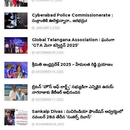
FEBRUARY 27, 2026
Cyberabad Police Commissionerate :
సంక్రాంతికి ఊరెళ్తున్నారా.. జరభద్రం!
JANUARY 3, 2026
Global Telangana Association : ఘనంగా
‘GTA మెగా కన్వెన్షన్ 2025’
DECEMBER 29, 2025
శ్రీమతి ఆంధ్రప్రదేశ్ 2025 – హేమలత రెడ్డి ప్రయాణం
DECEMBER 14, 2025
బ్రిటన్ ‘హౌస్ ఆఫ్ లార్డ్స్’ సభ్యుడిగా ఎన్నికైన ఉదయ్
నాగరాజుకు కేటీఆర్ అభినందన
DECEMBER 11, 2025
Sankalp Divas : సుచిరిండియా ఫౌండేషన్ ఆధ్వర్యంలో
నవంబర్ 28వ తేదీన ‘సంకల్ప్ దివాస్’
NOVEMBER 26, 2025