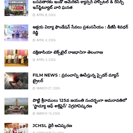
బసవతారకం ఇండో అమెరికన్ క్యాన్సర్ హాస్పిటల్ & రీసెర్చ్
ఇన్‌స్టిట్యూట్ వారి ఘనత
APRIL 8, 2026
అక్షయ విద్యా ఫౌండేషన్ సేవలు ప్రశంసనీయం : డీజీపీ శివధర్
రెడ్డి
APRIL 4, 2026
దక్షిణాసియా టెక్స్‌టైల్ రాజధానిగా తెలంగాణ
APRIL 3, 2026
FILM NEWS : ప్రపంచాన్ని ఊపేస్తున్న స్పైడర్ మ్యాన్
ట్రైలర్
MARCH 27, 2026
పొట్టి శ్రీరాములు 125వ జయంతి సందర్భంగా అమరావతిలో
‘స్టాచ్యూ ఆఫ్ శాక్రిఫైస్’ విగ్రహావిష్కరణ
MARCH 16, 2026
JCHSL డైరీ ఆవిష్కరణ