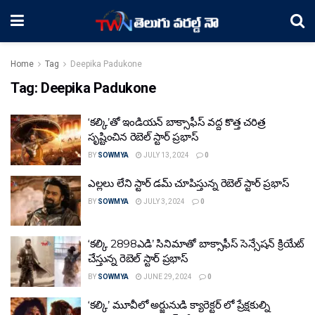
Home
Tag
Deepika Padukone
Tag:
Deepika Padukone
‘కల్కి’తో ఇండియన్ బాక్సాఫీస్ వద్ద కొత్త చరిత్ర
సృష్టించిన రెబెల్ స్టార్ ప్రభాస్
BY
SOWMYA
JULY 13, 2024
0
ఎల్లలు లేని స్టార్ డమ్ చూపిస్తున్న రెబెల్ స్టార్ ప్రభాస్
BY
SOWMYA
JULY 3, 2024
0
‘కల్కి 2898ఎడి’ సినిమాతో బాక్సాఫీస్ సెన్సేషన్ క్రియేట్
చేస్తున్న రెబెల్ స్టార్ ప్రభాస్
BY
SOWMYA
JUNE 29, 2024
0
‘కల్కి’ మూవీలో అర్జునుడి క్యారెక్టర్ లో ప్రేక్షకుల్ని