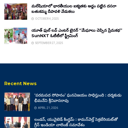
మలేషియాలో భారతీయుల ఐక్యతకు అద్దం పట్టిన దసరా
బతుకమ్మ దీపావళి వేడుకలు
OCTOBER 4, 2025
యూత్ ఫుల్ లవ్ ఎంటర్ టైనర్ “మేఘాలు చెప్పిన ప్రేమకథ”
SunNXT ఓటీటీలో స్ట్రీమింగ్
SEPTEMBER 27, 2025
Recent News
‘పరమపద సోపానం’ ఘనవిజయం సాధిస్తుంది : దర్శకుడు
భీమనేని శ్రీనివాసరావు
APRIL 21, 2026
లండన్, యునైటెడ్ కింగ్డమ్ : కామన్‌వెల్త్ సెక్రటేరియట్‌తో
గ్రీన్ ఇండియా చాలెంజ్ సమావేశం