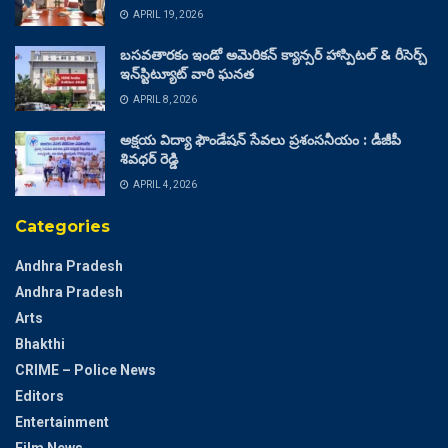
APRIL 19, 2026
బసవతారకం ఇండో అమెరికన్ క్యాన్సర్ హాస్పిటల్ & రీసెర్చ్
ఇన్‌స్టిట్యూట్ వారి ఘనత
APRIL 8, 2026
అక్షయ విద్యా ఫౌండేషన్ సేవలు ప్రశంసనీయం : డీజీపీ
శివధర్ రెడ్డి
APRIL 4, 2026
Categories
Andhra Pradesh
Andhra Pradesh
Arts
Bhakthi
CRIME – Police News
Editors
Entertainment