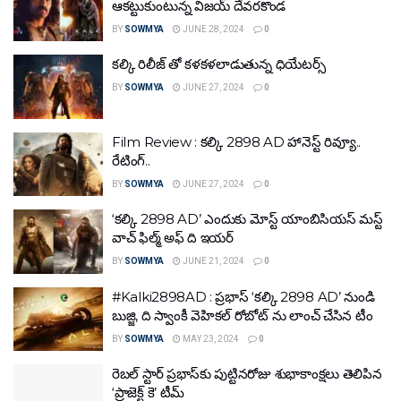
ఆకట్టుకుంటున్న విజయ్ దేవరకొండ
BY
SOWMYA
JUNE 28, 2024
0
కల్కి రిలీజ్ తో కళకళలాడుతున్న ధియేటర్స్
BY
SOWMYA
JUNE 27, 2024
0
Film Review : కల్కి 2898 AD హానెస్ట్‌ రివ్యూ..
రేటింగ్‌..
BY
SOWMYA
JUNE 27, 2024
0
‘కల్కి 2898 AD’ ఎందుకు మోస్ట్ యాంబిసియస్ మస్ట్
వాచ్ ఫిల్మ్ అఫ్ ది ఇయర్
BY
SOWMYA
JUNE 21, 2024
0
#Kalki2898AD : ప్రభాస్ ‘కల్కి 2898 AD’ నుండి
బుజ్జి, ది స్వాంకీ వెహికల్ రోబోట్ ను లాంచ్ చేసిన టీం
BY
SOWMYA
MAY 23, 2024
0
రెబల్ స్టార్ ప్రభాస్‌కు పుట్టినరోజు శుభాకాంక్షలు తెలిపిన
‘ప్రాజెక్ట్ కె’ టీమ్