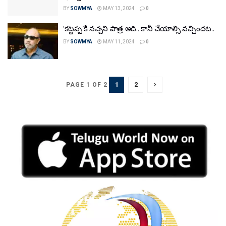
BY
SOWMYA
MAY 13, 2024
0
‘కట్టప్ప’కి నచ్చని పాత్ర అది.. కానీ చేయాల్సి వచ్చిందట..
BY
SOWMYA
MAY 11, 2024
0
1
2
PAGE 1 OF 2