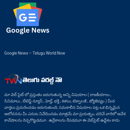
Google News – Telugu World Now
మా వెబ్ సైట్ లో ప్రస్తుతం జరుగుతున్న అన్ని విషయాల ( రాజకీయాలు ,
సినిమాలు , లేటెస్ట్ న్యూస్ , హెల్త్, భక్తి , కళలు, టెక్నాలజీ , జ్యోతిష్యం ) మీద
వార్తలు ప్రచురించడం జరుగుతుంది, సమకాలీన విషయాల పట్ల ఒక భిన్నమైన
ఆలోచనను మీ ఎదుట నివేదించడం మాత్రమే మా ప్రయత్నం, చదివే వారిలో ఆవేశ
కావేషాలను రెచ్చగొట్టడమూ.. ఉద్రేకాలను రేపడమూ ఈ వెబ్‌సైట్ ఉద్దేశం కాదు.