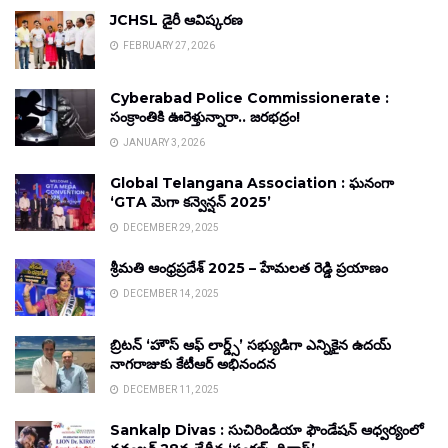
JCHSL డైరీ ఆవిష్కరణ
FEBRUARY 27, 2026
Cyberabad Police Commissionerate :
సంక్రాంతికి ఊరెళ్తున్నారా.. జరభద్రం!
JANUARY 3, 2026
Global Telangana Association : ఘనంగా
‘GTA మెగా కన్వెన్షన్ 2025’
DECEMBER 29, 2025
శ్రీమతి ఆంధ్రప్రదేశ్ 2025 – హేమలత రెడ్డి ప్రయాణం
DECEMBER 14, 2025
బ్రిటన్ ‘హౌస్ ఆఫ్ లార్డ్స్’ సభ్యుడిగా ఎన్నికైన ఉదయ్
నాగరాజుకు కేటీఆర్ అభినందన
DECEMBER 11, 2025
Sankalp Divas : సుచిరిండియా ఫౌండేషన్ ఆధ్వర్యంలో