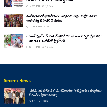
నవంబర్ 28వ తేదీన ‘సంకల్ప్ దివాస్’
NOVEMBER 26, 2025
మలేషియాలో భారతీయుల ఐక్యతకు అద్దం పట్టిన దసరా
బతుకమ్మ దీపావళి వేడుకలు
OCTOBER 4, 2025
యూత్ ఫుల్ లవ్ ఎంటర్ టైనర్ “మేఘాలు చెప్పిన ప్రేమకథ”
SunNXT ఓటీటీలో స్ట్రీమింగ్
SEPTEMBER 27, 2025
Recent News
‘పరమపద సోపానం’ ఘనవిజయం సాధిస్తుంది : దర్శకుడు
భీమనేని శ్రీనివాసరావు
APRIL 21, 2026