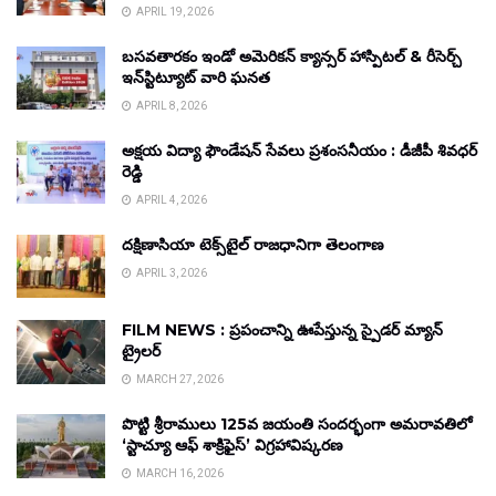
APRIL 19, 2026
బసవతారకం ఇండో అమెరికన్ క్యాన్సర్ హాస్పిటల్ & రీసెర్చ్
ఇన్‌స్టిట్యూట్ వారి ఘనత
APRIL 8, 2026
అక్షయ విద్యా ఫౌండేషన్ సేవలు ప్రశంసనీయం : డీజీపీ శివధర్
రెడ్డి
APRIL 4, 2026
దక్షిణాసియా టెక్స్‌టైల్ రాజధానిగా తెలంగాణ
APRIL 3, 2026
FILM NEWS : ప్రపంచాన్ని ఊపేస్తున్న స్పైడర్ మ్యాన్
ట్రైలర్
MARCH 27, 2026
పొట్టి శ్రీరాములు 125వ జయంతి సందర్భంగా అమరావతిలో
‘స్టాచ్యూ ఆఫ్ శాక్రిఫైస్’ విగ్రహావిష్కరణ
MARCH 16, 2026