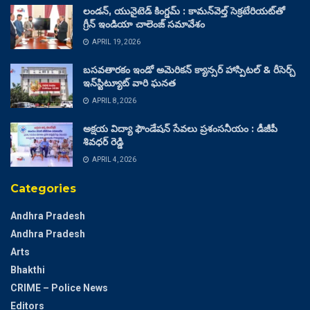
లండన్, యునైటెడ్ కింగ్డమ్ : కామన్‌వెల్త్ సెక్రటేరియట్‌తో
గ్రీన్ ఇండియా చాలెంజ్ సమావేశం
APRIL 19, 2026
బసవతారకం ఇండో అమెరికన్ క్యాన్సర్ హాస్పిటల్ & రీసెర్చ్
ఇన్‌స్టిట్యూట్ వారి ఘనత
APRIL 8, 2026
అక్షయ విద్యా ఫౌండేషన్ సేవలు ప్రశంసనీయం : డీజీపీ
శివధర్ రెడ్డి
APRIL 4, 2026
Categories
Andhra Pradesh
Andhra Pradesh
Arts
Bhakthi
CRIME – Police News
Editors