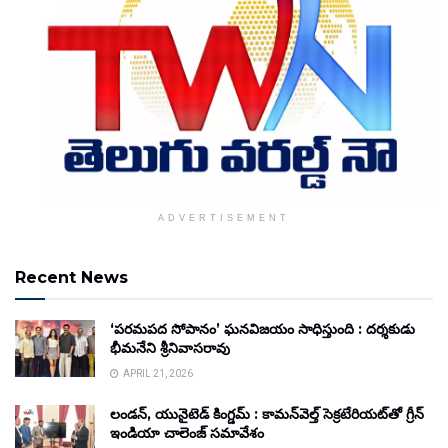
ADVERTISEMENT
Recent News
‘పరమపద సోపానం’ ఘనవిజయం సాధిస్తుంది : దర్శకుడు
భీమనేని శ్రీనివాసరావు
APRIL 21, 2026
లండన్, యునైటెడ్ కింగ్డమ్ : కామన్‌వెల్త్ సెక్రటేరియట్‌తో గ్రీన్
ఇండియా చాలెంజ్ సమావేశం