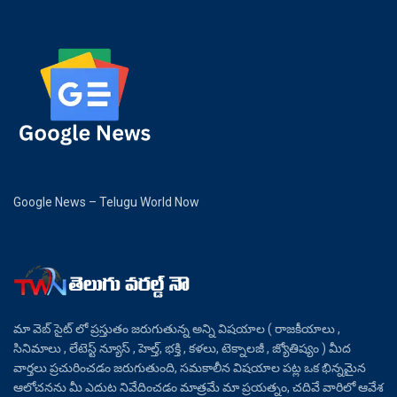
Google News – Telugu World Now
మా వెబ్ సైట్ లో ప్రస్తుతం జరుగుతున్న అన్ని విషయాల ( రాజకీయాలు ,
సినిమాలు , లేటెస్ట్ న్యూస్ , హెల్త్, భక్తి , కళలు, టెక్నాలజీ , జ్యోతిష్యం ) మీద
వార్తలు ప్రచురించడం జరుగుతుంది, సమకాలీన విషయాల పట్ల ఒక భిన్నమైన
ఆలోచనను మీ ఎదుట నివేదించడం మాత్రమే మా ప్రయత్నం, చదివే వారిలో ఆవేశ