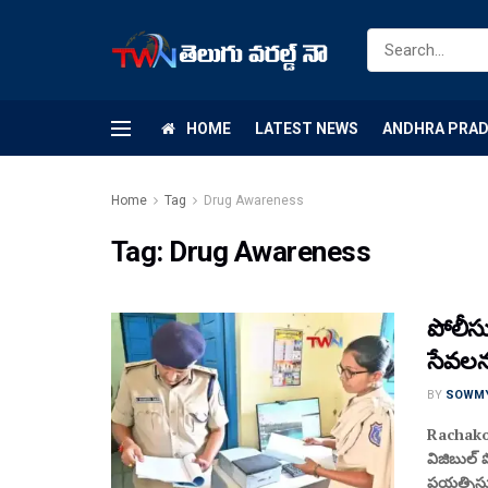
HOME
LATEST NEWS
ANDHRA PRA
Home
Tag
Drug Awareness
Tag:
Drug Awareness
పోలీసు
సేవలను
BY
SOWM
Rachakon
విజిబుల్ 
ప్రయత్నిస్త