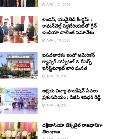
APRIL 21, 2026
లండన్, యునైటెడ్ కింగ్డమ్ :
కామన్‌వెల్త్ సెక్రటేరియట్‌తో గ్రీన్
ఇండియా చాలెంజ్ సమావేశం
APRIL 19, 2026
బసవతారకం ఇండో అమెరికన్
క్యాన్సర్ హాస్పిటల్ & రీసెర్చ్
ఇన్‌స్టిట్యూట్ వారి ఘనత
APRIL 8, 2026
అక్షయ విద్యా ఫౌండేషన్ సేవలు
ప్రశంసనీయం : డీజీపీ శివధర్ రెడ్డి
APRIL 4, 2026
దక్షిణాసియా టెక్స్‌టైల్ రాజధానిగా
తెలంగాణ