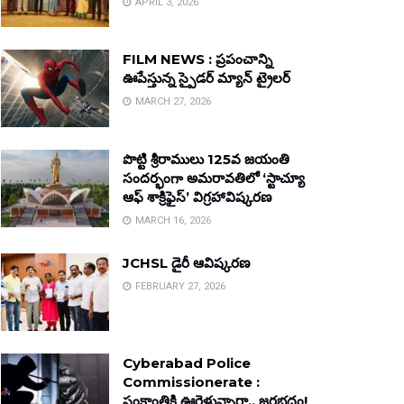
APRIL 3, 2026
FILM NEWS : ప్రపంచాన్ని
ఊపేస్తున్న స్పైడర్ మ్యాన్ ట్రైలర్
MARCH 27, 2026
పొట్టి శ్రీరాములు 125వ జయంతి
సందర్భంగా అమరావతిలో ‘స్టాచ్యూ
ఆఫ్ శాక్రిఫైస్’ విగ్రహావిష్కరణ
MARCH 16, 2026
JCHSL డైరీ ఆవిష్కరణ
FEBRUARY 27, 2026
Cyberabad Police
Commissionerate :
సంక్రాంతికి ఊరెళ్తున్నారా.. జరభద్రం!