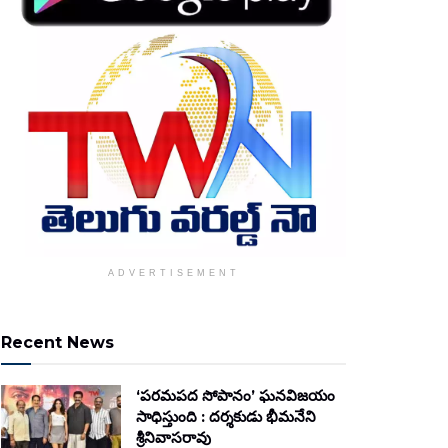
ADVERTISEMENT
Recent News
‘పరమపద సోపానం’ ఘనవిజయం
సాధిస్తుంది : దర్శకుడు భీమనేని
శ్రీనివాసరావు