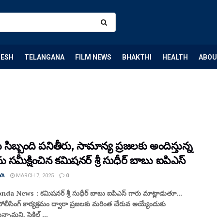
DESH
TELANGANA
FILM NEWS
BHAKTHI
HEALTH
ABOU
 సిబ్బంది పనితీరు, సామాన్య ప్రజలకు అందిస్తున్న
 సమీక్షించిన కమిషనర్ శ్రీ సుధీర్ బాబు ఐపిఎస్
YA
MARCH 7, 2025
0
da News : కమిషనర్ శ్రీ సుధీర్ బాబు ఐపిఎస్ గారు మాట్లాడుతూ...
పోలీసింగ్ కార్యక్రమం ద్వారా ప్రజలకు మరింత చేరువ అయ్యేందుకు
ున్నామని, సైకిల్ ...