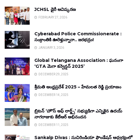
JCHSL డైరీ ఆవిష్కరణ
FEBRUARY 27, 2026
Cyberabad Police Commissionerate :
సంక్రాంతికి ఊరెళ్తున్నారా.. జరభద్రం!
JANUARY 3, 2026
Global Telangana Association : ఘనంగా
‘GTA మెగా కన్వెన్షన్ 2025’
DECEMBER 29, 2025
శ్రీమతి ఆంధ్రప్రదేశ్ 2025 – హేమలత రెడ్డి ప్రయాణం
DECEMBER 14, 2025
బ్రిటన్ ‘హౌస్ ఆఫ్ లార్డ్స్’ సభ్యుడిగా ఎన్నికైన ఉదయ్
నాగరాజుకు కేటీఆర్ అభినందన
DECEMBER 11, 2025
Sankalp Divas : సుచిరిండియా ఫౌండేషన్ ఆధ్వర్యంలో