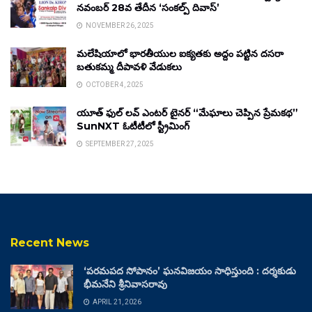
నవంబర్ 28వ తేదీన ‘సంకల్ప్ దివాస్’
NOVEMBER 26, 2025
మలేషియాలో భారతీయుల ఐక్యతకు అద్దం పట్టిన దసరా
బతుకమ్మ దీపావళి వేడుకలు
OCTOBER 4, 2025
యూత్ ఫుల్ లవ్ ఎంటర్ టైనర్ “మేఘాలు చెప్పిన ప్రేమకథ”
SunNXT ఓటీటీలో స్ట్రీమింగ్
SEPTEMBER 27, 2025
Recent News
‘పరమపద సోపానం’ ఘనవిజయం సాధిస్తుంది : దర్శకుడు
భీమనేని శ్రీనివాసరావు
APRIL 21, 2026