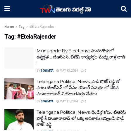
Home
Tag
#EtelaRajender
Tag:
#EtelaRajender
Munugode By Elections : మునుగోడులో
ఉద్రిక్తత… టీఆర్ఎస్, బీజేపీ కార్యకర్తల మధ్య రాళ్ల దాడి
!
BY
SOWMYA
MAY 13, 2024
0
Telangana Political News: పాడి కౌశిక్ రెడ్డి తో
పాటు టిఆర్ఎస్ లో సీఎం కెసిఆర్ సమక్షం లో చేరిన
హుజూరాబాద్ నియోజకవర్గం నేతలు
BY
SOWMYA
MAY 11, 2024
0
Telangana Political News: రెండేళ్ల కోసం టీఆరెస్
పార్టీ కి హుజురాబాద్ లో ఒక్క అవకాశం ఇవ్వండి: పాడి
కౌశిక్ రెడ్డి