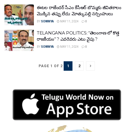
ఈట‌ల రాజేంద‌ర్‌ సీఎం కేసీఆర్ బొమ్మ‌కు జీవిత‌కాలం
మొక్కిన త‌ప్పు లేదు: మోత్కుప‌ల్లి న‌ర్సింహులు
BY
SOWMYA
MAY 11, 2024
0
TELANGANA POLITICS: “తెలంగాణ లో కొత్త
రాజకీయం” ? ఎవరెవరు ఎటు వైపు ?
BY
SOWMYA
MAY 11, 2024
0
1
2
PAGE 1 OF 2