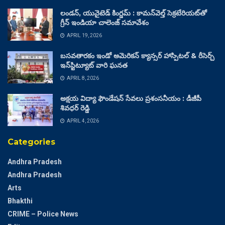
లండన్, యునైటెడ్ కింగ్డమ్ : కామన్‌వెల్త్ సెక్రటేరియట్‌తో
గ్రీన్ ఇండియా చాలెంజ్ సమావేశం
APRIL 19, 2026
బసవతారకం ఇండో అమెరికన్ క్యాన్సర్ హాస్పిటల్ & రీసెర్చ్
ఇన్‌స్టిట్యూట్ వారి ఘనత
APRIL 8, 2026
అక్షయ విద్యా ఫౌండేషన్ సేవలు ప్రశంసనీయం : డీజీపీ
శివధర్ రెడ్డి
APRIL 4, 2026
Categories
Andhra Pradesh
Andhra Pradesh
Arts
Bhakthi
CRIME – Police News