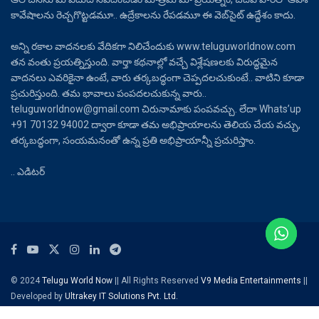
కావేషాలను రెచ్చగొట్టడమూ.. ఉద్రేకాలను రేపడమూ ఈ వెబ్‌సైట్ ఉద్దేశం కాదు.
అన్ని రకాల వాదనలకు వేదికగా నిలిచేందుకు www.teluguworldnow.com
తన వంతు ప్రయత్నిస్తుంది. వార్తా కథనాల్లో వచ్చే విశ్లేషణలకు విరుద్ధమైన
వాదనలు ఎవరికైనా ఉంటే, వారు తర్కబద్ధంగా చెప్పదలచుకుంటే.. వాటిని కూడా
ప్రచురిస్తుంది. తమ భావాలు పంపదలచుకున్న వారు..
teluguworldnow@gmail.com చిరునామాకు పంపవచ్చు. లేదా Whats’up
+91 70132 94002 ద్వారా కూడా తమ అభిప్రాయాలను తెలియ చేయ వచ్చు,
తర్కబద్ధంగా, సంయమనంతో ఉన్న ప్రతి అభిప్రాయాన్నీ ప్రచురిస్తాం.
.. ఎడిటర్
© 2024
Telugu World Now
|| All Rights Reserved
V9 Media Entertainments
||
Developed by
Ultrakey IT Solutions Pvt. Ltd.