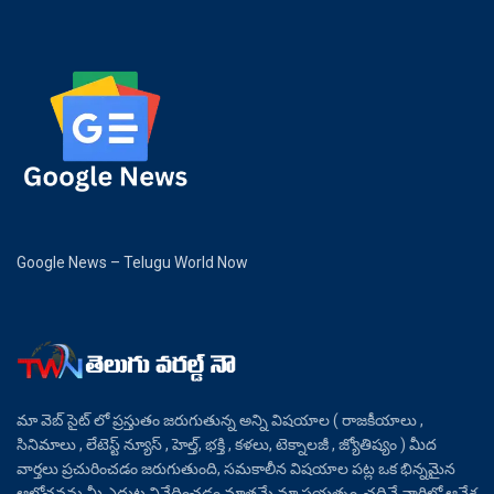
Google News – Telugu World Now
మా వెబ్ సైట్ లో ప్రస్తుతం జరుగుతున్న అన్ని విషయాల ( రాజకీయాలు ,
సినిమాలు , లేటెస్ట్ న్యూస్ , హెల్త్, భక్తి , కళలు, టెక్నాలజీ , జ్యోతిష్యం ) మీద
వార్తలు ప్రచురించడం జరుగుతుంది, సమకాలీన విషయాల పట్ల ఒక భిన్నమైన
ఆలోచనను మీ ఎదుట నివేదించడం మాత్రమే మా ప్రయత్నం, చదివే వారిలో ఆవేశ