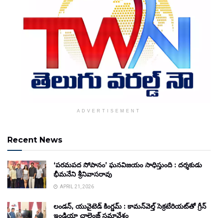
ADVERTISEMENT
Recent News
‘పరమపద సోపానం’ ఘనవిజయం సాధిస్తుంది : దర్శకుడు
భీమనేని శ్రీనివాసరావు
APRIL 21, 2026
లండన్, యునైటెడ్ కింగ్డమ్ : కామన్‌వెల్త్ సెక్రటేరియట్‌తో గ్రీన్
ఇండియా చాలెంజ్ సమావేశం