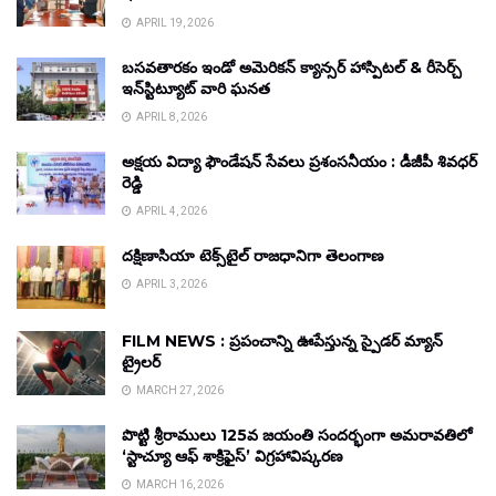
APRIL 19, 2026
బసవతారకం ఇండో అమెరికన్ క్యాన్సర్ హాస్పిటల్ & రీసెర్చ్
ఇన్‌స్టిట్యూట్ వారి ఘనత
APRIL 8, 2026
అక్షయ విద్యా ఫౌండేషన్ సేవలు ప్రశంసనీయం : డీజీపీ శివధర్
రెడ్డి
APRIL 4, 2026
దక్షిణాసియా టెక్స్‌టైల్ రాజధానిగా తెలంగాణ
APRIL 3, 2026
FILM NEWS : ప్రపంచాన్ని ఊపేస్తున్న స్పైడర్ మ్యాన్
ట్రైలర్
MARCH 27, 2026
పొట్టి శ్రీరాములు 125వ జయంతి సందర్భంగా అమరావతిలో
‘స్టాచ్యూ ఆఫ్ శాక్రిఫైస్’ విగ్రహావిష్కరణ
MARCH 16, 2026