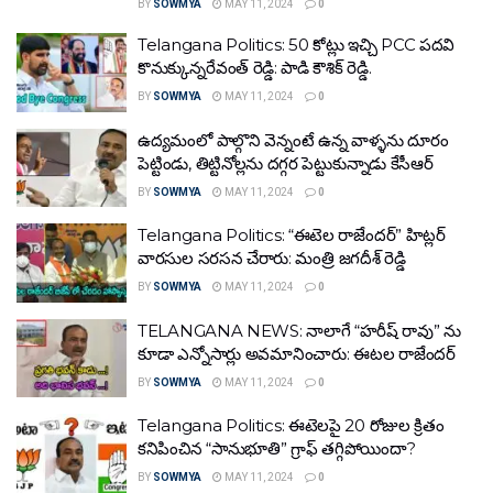
BY
SOWMYA
MAY 11, 2024
0
Telangana Politics: 50 కోట్లు ఇచ్చి PCC పదవి
కొనుక్కున్నరేవంత్ రెడ్డి: పాడి కౌశిక్ రెడ్డి.
BY
SOWMYA
MAY 11, 2024
0
ఉద్యమంలో పాల్గొని వెన్నంటే ఉన్న వాళ్ళను దూరం
పెట్టిండు, తిట్టినోల్లను దగ్గర పెట్టుకున్నాడు కేసీఆర్
BY
SOWMYA
MAY 11, 2024
0
Telangana Politics: “ఈటెల రాజేందర్” హిట్లర్
వారసుల సరసన చేరారు: మంత్రి జగదీశ్ రెడ్డి
BY
SOWMYA
MAY 11, 2024
0
TELANGANA NEWS: నాలాగే “హరీష్ రావు” ను
కూడా ఎన్నోసార్లు అవమానించారు: ఈటల రాజేందర్
BY
SOWMYA
MAY 11, 2024
0
Telangana Politics: ఈటెలపై 20 రోజుల క్రితం
కనిపించిన “సానుభూతి” గ్రాఫ్ తగ్గిపోయిందా?
BY
SOWMYA
MAY 11, 2024
0