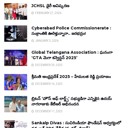
JCHSL డైరీ ఆవిష్కరణ
FEBRUARY 27, 2026
Cyberabad Police Commissionerate :
సంక్రాంతికి ఊరెళ్తున్నారా.. జరభద్రం!
JANUARY 3, 2026
Global Telangana Association : ఘనంగా
‘GTA మెగా కన్వెన్షన్ 2025’
DECEMBER 29, 2025
శ్రీమతి ఆంధ్రప్రదేశ్ 2025 – హేమలత రెడ్డి ప్రయాణం
DECEMBER 14, 2025
బ్రిటన్ ‘హౌస్ ఆఫ్ లార్డ్స్’ సభ్యుడిగా ఎన్నికైన ఉదయ్
నాగరాజుకు కేటీఆర్ అభినందన
DECEMBER 11, 2025
Sankalp Divas : సుచిరిండియా ఫౌండేషన్ ఆధ్వర్యంలో