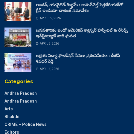
లండన్, యునైటెడ్ కింగ్డమ్ : కామన్‌వెల్త్ సెక్రటేరియట్‌తో
గ్రీన్ ఇండియా చాలెంజ్ సమావేశం
APRIL 19, 2026
బసవతారకం ఇండో అమెరికన్ క్యాన్సర్ హాస్పిటల్ & రీసెర్చ్
ఇన్‌స్టిట్యూట్ వారి ఘనత
APRIL 8, 2026
అక్షయ విద్యా ఫౌండేషన్ సేవలు ప్రశంసనీయం : డీజీపీ
శివధర్ రెడ్డి
APRIL 4, 2026
Categories
Andhra Pradesh
Andhra Pradesh
Arts
Bhakthi
CRIME – Police News
Editors