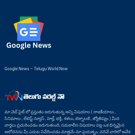
Google News – Telugu World Now
మా వెబ్ సైట్ లో ప్రస్తుతం జరుగుతున్న అన్ని విషయాల ( రాజకీయాలు ,
సినిమాలు , లేటెస్ట్ న్యూస్ , హెల్త్, భక్తి , కళలు, టెక్నాలజీ , జ్యోతిష్యం ) మీద
వార్తలు ప్రచురించడం జరుగుతుంది, సమకాలీన విషయాల పట్ల ఒక భిన్నమైన
ఆలోచనను మీ ఎదుట నివేదించడం మాత్రమే మా ప్రయత్నం, చదివే వారిలో ఆవేశ