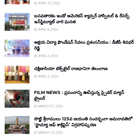
APRIL 19, 2026
బసవతారకం ఇండో అమెరికన్ క్యాన్సర్ హాస్పిటల్ & రీసెర్చ్
ఇన్‌స్టిట్యూట్ వారి ఘనత
APRIL 8, 2026
అక్షయ విద్యా ఫౌండేషన్ సేవలు ప్రశంసనీయం : డీజీపీ శివధర్
రెడ్డి
APRIL 4, 2026
దక్షిణాసియా టెక్స్‌టైల్ రాజధానిగా తెలంగాణ
APRIL 3, 2026
FILM NEWS : ప్రపంచాన్ని ఊపేస్తున్న స్పైడర్ మ్యాన్
ట్రైలర్
MARCH 27, 2026
పొట్టి శ్రీరాములు 125వ జయంతి సందర్భంగా అమరావతిలో
‘స్టాచ్యూ ఆఫ్ శాక్రిఫైస్’ విగ్రహావిష్కరణ
MARCH 16, 2026