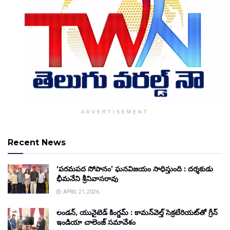
ADVERTISEMENT
Recent News
‘పరమపద సోపానం’ ఘనవిజయం సాధిస్తుంది : దర్శకుడు
భీమనేని శ్రీనివాసరావు
APRIL 21, 2026
లండన్, యునైటెడ్ కింగ్డమ్ : కామన్‌వెల్త్ సెక్రటేరియట్‌తో గ్రీన్
ఇండియా చాలెంజ్ సమావేశం