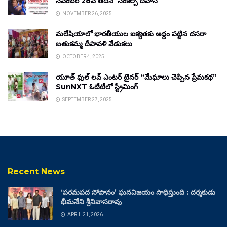
నవంబర్ 28వ తేదీన ‘సంకల్ప్ దివాస్’
NOVEMBER 26, 2025
మలేషియాలో భారతీయుల ఐక్యతకు అద్దం పట్టిన దసరా
బతుకమ్మ దీపావళి వేడుకలు
OCTOBER 4, 2025
యూత్ ఫుల్ లవ్ ఎంటర్ టైనర్ “మేఘాలు చెప్పిన ప్రేమకథ”
SunNXT ఓటీటీలో స్ట్రీమింగ్
SEPTEMBER 27, 2025
Recent News
‘పరమపద సోపానం’ ఘనవిజయం సాధిస్తుంది : దర్శకుడు
భీమనేని శ్రీనివాసరావు
APRIL 21, 2026