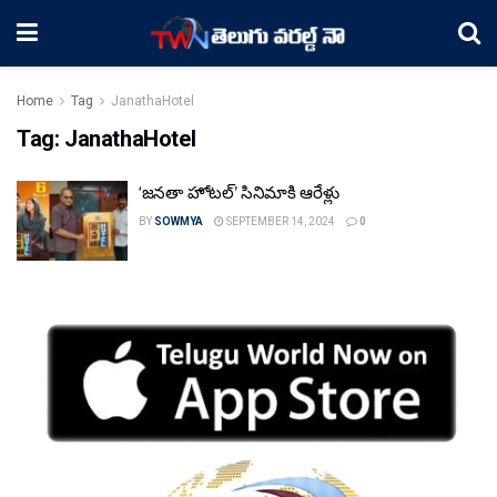
Home
Tag
JanathaHotel
Tag:
JanathaHotel
‘జనతా హోటల్’ సినిమాకి ఆరేళ్లు
BY
SOWMYA
SEPTEMBER 14, 2024
0