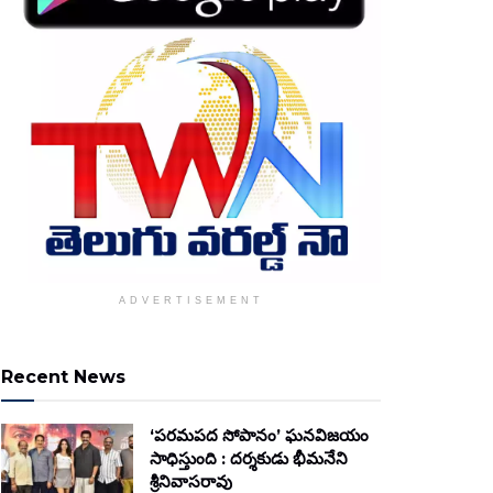
ADVERTISEMENT
Recent News
‘పరమపద సోపానం’ ఘనవిజయం
సాధిస్తుంది : దర్శకుడు భీమనేని
శ్రీనివాసరావు