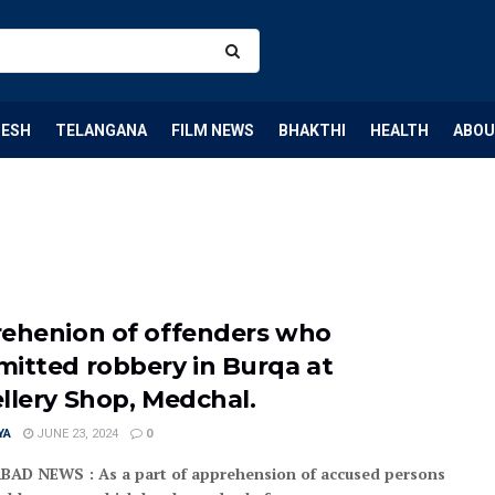
DESH
TELANGANA
FILM NEWS
BHAKTHI
HEALTH
ABOU
ehenion of offenders who
itted robbery in Burqa at
llery Shop, Medchal.
YA
JUNE 23, 2024
0
AD NEWS : As a part of apprehension of accused persons