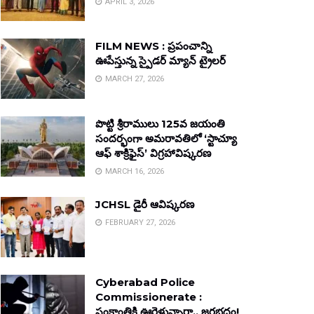
APRIL 3, 2026
FILM NEWS : ప్రపంచాన్ని
ఊపేస్తున్న స్పైడర్ మ్యాన్ ట్రైలర్
MARCH 27, 2026
పొట్టి శ్రీరాములు 125వ జయంతి
సందర్భంగా అమరావతిలో ‘స్టాచ్యూ
ఆఫ్ శాక్రిఫైస్’ విగ్రహావిష్కరణ
MARCH 16, 2026
JCHSL డైరీ ఆవిష్కరణ
FEBRUARY 27, 2026
Cyberabad Police
Commissionerate :
సంక్రాంతికి ఊరెళ్తున్నారా.. జరభద్రం!