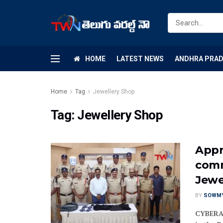
HOME
LATEST NEWS
ANDHRA PRA
Home
Tag
Jewellery Shop
Tag:
Jewellery Shop
Appr
comm
Jewe
BY
SOWM
CYBERAB