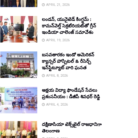
APRIL 21, 2026
లండన్, యునైటెడ్ కింగ్డమ్ :
కామన్‌వెల్త్ సెక్రటేరియట్‌తో గ్రీన్
ఇండియా చాలెంజ్ సమావేశం
APRIL 19, 2026
బసవతారకం ఇండో అమెరికన్
క్యాన్సర్ హాస్పిటల్ & రీసెర్చ్
ఇన్‌స్టిట్యూట్ వారి ఘనత
APRIL 8, 2026
అక్షయ విద్యా ఫౌండేషన్ సేవలు
ప్రశంసనీయం : డీజీపీ శివధర్ రెడ్డి
APRIL 4, 2026
దక్షిణాసియా టెక్స్‌టైల్ రాజధానిగా
తెలంగాణ